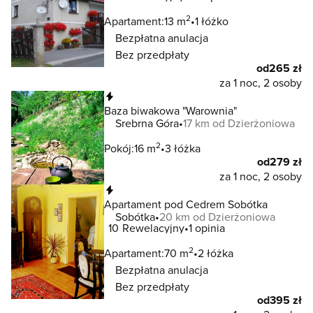
2
Apartament:
13 m
1 łóżko
Bezpłatna anulacja
Bez przedpłaty
od
265 zł
za 1 noc, 2 osoby
Natychmiastowa rezerwacja
Baza biwakowa "Warownia"
Srebrna Góra
17 km od Dzierżoniowa
2
Pokój:
16 m
3 łóżka
od
279 zł
za 1 noc, 2 osoby
Natychmiastowa rezerwacja
Apartament pod Cedrem Sobótka
Sobótka
20 km od Dzierżoniowa
10
Rewelacyjny
1 opinia
2
Apartament:
70 m
2 łóżka
Bezpłatna anulacja
Bez przedpłaty
od
395 zł