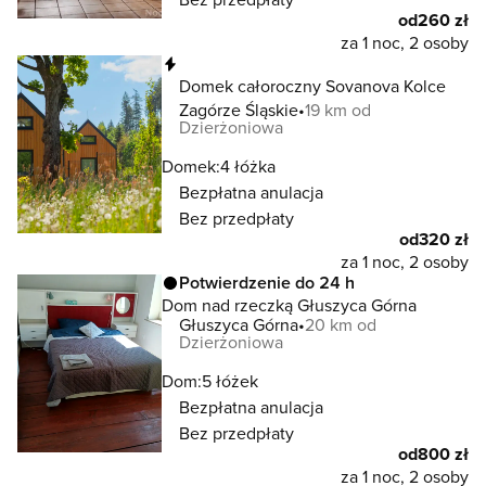
od
260 zł
za 1 noc, 2 osoby
Natychmiastowa rezerwacja
Domek całoroczny Sovanova Kolce
Zagórze Śląskie
19 km od
Dzierżoniowa
Domek:
4 łóżka
Bezpłatna anulacja
Bez przedpłaty
od
320 zł
za 1 noc, 2 osoby
Potwierdzenie do 24 h
Dom nad rzeczką Głuszyca Górna
Głuszyca Górna
20 km od
Dzierżoniowa
Dom:
5 łóżek
Bezpłatna anulacja
Bez przedpłaty
od
800 zł
za 1 noc, 2 osoby