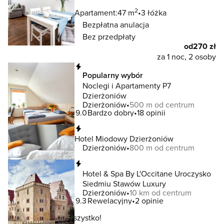
2
Apartament:
47 m
3 łóżka
Bezpłatna anulacja
Bez przedpłaty
od
270 zł
za 1 noc, 2 osoby
Natychmiastowa rezerwacja
Popularny wybór
Noclegi i Apartamenty P7
Dzierżoniów
Dzierżoniów
500 m od centrum
9.0
Bardzo dobry
18 opinii
Natychmiastowa rezerwacja
Hotel Miodowy Dzierżoniów
Dzierżoniów
800 m od centrum
Natychmiastowa rezerwacja
Hotel & Spa By L'Occitane Uroczysko
Siedmiu Stawów Luxury
Dzierżoniów
10 km od centrum
9.3
Rewelacyjny
2 opinie
To jeszcze nie wszystko!