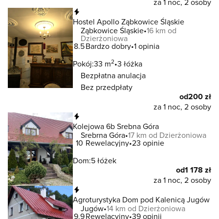
za 1 noc, 2 osoby
Natychmiastowa rezerwacja
Hostel Apollo Ząbkowice Śląskie
Ząbkowice Śląskie
16 km od
Dzierżoniowa
8.5
Bardzo dobry
1 opinia
2
Pokój:
33 m
3 łóżka
Bezpłatna anulacja
Bez przedpłaty
od
200 zł
za 1 noc, 2 osoby
Natychmiastowa rezerwacja
Kolejowa 6b Srebna Góra
Srebrna Góra
17 km od Dzierżoniowa
10
Rewelacyjny
23 opinie
Dom:
5 łóżek
od
1 178 zł
za 1 noc, 2 osoby
Natychmiastowa rezerwacja
Agroturystyka Dom pod Kalenicą Jugów
Jugów
14 km od Dzierżoniowa
9.9
Rewelacyjny
39 opinii