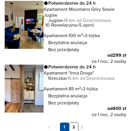
Potwierdzenie do 24 h
Apartament Mountains Góry Sowie
Jugów
Jugów
14 km od Dzierżoniowa
10
Rewelacyjny
5 opinii
2
Apartament:
100 m
3 łóżka
Bezpłatna anulacja
Bez przedpłaty
od
299 zł
za 1 noc, 2 osoby
Potwierdzenie do 24 h
Apartament "Inna Droga"
Rzeczka
15 km od Dzierżoniowa
2
Apartament:
85 m
3 łóżka
Bezpłatna anulacja
Bez przedpłaty
od
400 zł
za 1 noc, 2 osoby
1
2