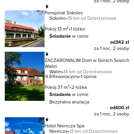
za 1 noc, 2 osoby
Natychmiastowa rezerwacja
Pensjonat Sokolec
Sokolec
15 km od Dzierżoniowa
2
Pokój:
13 m
1 łóżko
Śniadanie
w cenie
od
342 zł
za 1 noc, 2 osoby
Natychmiastowa rezerwacja
ZACZAROWALIM Dom w Górach Sowich
Walim
Walim
14 km od Dzierżoniowa
9.8
Rewelacyjny
1 opinia
2
Pokój:
37 m
2 łóżka
Śniadanie
w cenie
Bezpłatna anulacja
od
400 zł
za 1 noc, 2 osoby
Natychmiastowa rezerwacja
Hotel Niemcza Spa
Niemcza
13 km od Dzierżoniowa