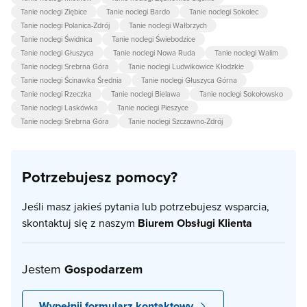
Tanie noclegi Ziębice
Tanie noclegi Bardo
Tanie noclegi Sokolec
Tanie noclegi Polanica-Zdrój
Tanie noclegi Wałbrzych
Tanie noclegi Świdnica
Tanie noclegi Świebodzice
Tanie noclegi Głuszyca
Tanie noclegi Nowa Ruda
Tanie noclegi Walim
Tanie noclegi Srebrna Góra
Tanie noclegi Ludwikowice Kłodzkie
Tanie noclegi Ścinawka Średnia
Tanie noclegi Głuszyca Górna
Tanie noclegi Rzeczka
Tanie noclegi Bielawa
Tanie noclegi Sokołowsko
Tanie noclegi Laskówka
Tanie noclegi Pieszyce
Tanie noclegi Srebrna Góra
Tanie noclegi Szczawno-Zdrój
Potrzebujesz pomocy?
Jeśli masz jakieś pytania lub potrzebujesz wsparcia,
skontaktuj się z naszym
Biurem Obsługi Klienta
Jestem
Gospodarzem
Wypełnij formularz kontaktowy