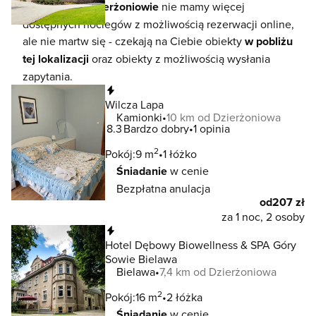
W lokalizacji
Dzierżoniowie
nie mamy więcej
dostępnych noclegów z możliwością rezerwacji online,
ale nie martw się - czekają na Ciebie obiekty
w pobliżu
tej lokalizacji
oraz obiekty z możliwością wysłania
zapytania.
Natychmiastowa rezerwacja
Wilcza Lapa
Kamionki
10 km od Dzierżoniowa
8.3
Bardzo dobry
1 opinia
2
Pokój:
9 m
1 łóżko
Śniadanie
w cenie
Bezpłatna anulacja
od
207 zł
za 1 noc, 2 osoby
Natychmiastowa rezerwacja
Hotel Dębowy Biowellness & SPA Góry
Sowie Bielawa
Bielawa
7,4 km od Dzierżoniowa
2
Pokój:
16 m
2 łóżka
Śniadanie
w cenie