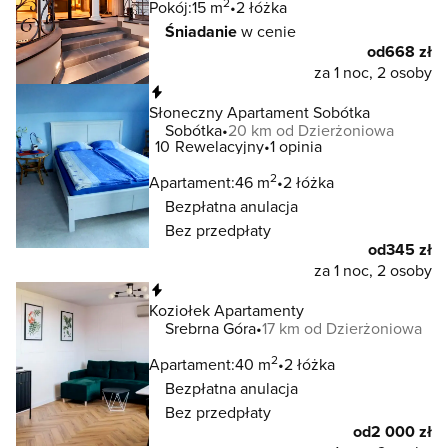
2
Pokój:
15 m
2 łóżka
Śniadanie
w cenie
od
668 zł
za 1 noc, 2 osoby
Natychmiastowa rezerwacja
Słoneczny Apartament Sobótka
Sobótka
20 km od Dzierżoniowa
10
Rewelacyjny
1 opinia
2
Apartament:
46 m
2 łóżka
Bezpłatna anulacja
Bez przedpłaty
od
345 zł
za 1 noc, 2 osoby
Natychmiastowa rezerwacja
Koziołek Apartamenty
Srebrna Góra
17 km od Dzierżoniowa
2
Apartament:
40 m
2 łóżka
Bezpłatna anulacja
Bez przedpłaty
od
2 000 zł