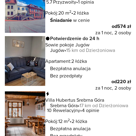
5.7
Przyzwoity
1 opinia
2
Pokój:
20 m
2 łóżka
Śniadanie
w cenie
od
574 zł
za 1 noc, 2 osoby
Potwierdzenie do 24 h
Sowie pokoje Jugów
Jugów
15 km od Dzierżoniowa
Apartament:
2 łóżka
Bezpłatna anulacja
Bez przedpłaty
od
220 zł
za 1 noc, 2 osoby
Natychmiastowa rezerwacja
Villa Hubertus Srebrna Góra
Srebrna Góra
17 km od Dzierżoniowa
10
Rewelacyjny
4 opinie
2
Pokój:
12 m
2 łóżka
Bezpłatna anulacja
Bez przedpłaty