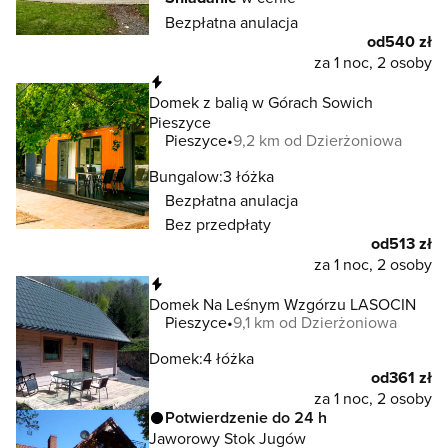
Bezpłatna anulacja
od
540 zł
za 1 noc, 2 osoby
Natychmiastowa rezerwacja
Domek z balią w Górach Sowich
Pieszyce
Pieszyce
9,2 km od Dzierżoniowa
Bungalow:
3 łóżka
Bezpłatna anulacja
Bez przedpłaty
od
513 zł
za 1 noc, 2 osoby
Natychmiastowa rezerwacja
Domek Na Leśnym Wzgórzu LASOCIN
Pieszyce
9,1 km od Dzierżoniowa
Domek:
4 łóżka
od
361 zł
za 1 noc, 2 osoby
Potwierdzenie do 24 h
Jaworowy Stok Jugów