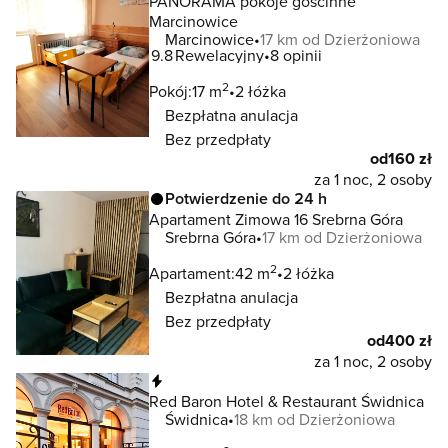
PANORAMA pokoje gościnne
Marcinowice
Marcinowice
17 km od Dzierżoniowa
9.8
Rewelacyjny
8 opinii
2
Pokój:
17 m
2 łóżka
Bezpłatna anulacja
Bez przedpłaty
od
160 zł
za 1 noc, 2 osoby
Potwierdzenie do 24 h
Apartament Zimowa 16 Srebrna Góra
Srebrna Góra
17 km od Dzierżoniowa
2
Apartament:
42 m
2 łóżka
Bezpłatna anulacja
Bez przedpłaty
od
400 zł
za 1 noc, 2 osoby
Natychmiastowa rezerwacja
Red Baron Hotel & Restaurant Świdnica
Świdnica
18 km od Dzierżoniowa