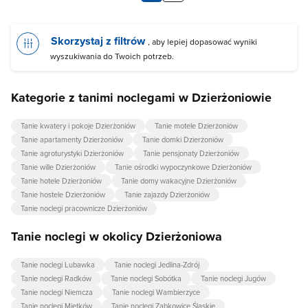
Skorzystaj z filtrów
, aby lepiej dopasować wyniki
wyszukiwania do Twoich potrzeb.
Kategorie z tanimi noclegami w Dzierżoniowie
Tanie kwatery i pokoje Dzierżoniów
Tanie motele Dzierżoniów
Tanie apartamenty Dzierżoniów
Tanie domki Dzierżoniów
Tanie agroturystyki Dzierżoniów
Tanie pensjonaty Dzierżoniów
Tanie wille Dzierżoniów
Tanie ośrodki wypoczynkowe Dzierżoniów
Tanie hotele Dzierżoniów
Tanie domy wakacyjne Dzierżoniów
Tanie hostele Dzierżoniów
Tanie zajazdy Dzierżoniów
Tanie noclegi pracownicze Dzierżoniów
Tanie noclegi w okolicy Dzierżoniowa
Tanie noclegi Lubawka
Tanie noclegi Jedlina-Zdrój
Tanie noclegi Radków
Tanie noclegi Sobótka
Tanie noclegi Jugów
Tanie noclegi Niemcza
Tanie noclegi Wambierzyce
Tanie noclegi Mietków
Tanie noclegi Ząbkowice Śląskie