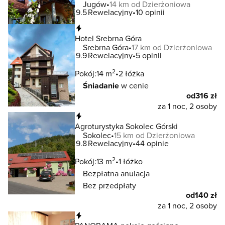
Jugów
14 km od Dzierżoniowa
9.5
Rewelacyjny
10 opinii
Natychmiastowa rezerwacja
Hotel Srebrna Góra
Srebrna Góra
17 km od Dzierżoniowa
9.9
Rewelacyjny
5 opinii
2
Pokój:
14 m
2 łóżka
Śniadanie
w cenie
od
316 zł
za 1 noc, 2 osoby
Natychmiastowa rezerwacja
Agroturystyka Sokolec Górski
Sokolec
15 km od Dzierżoniowa
9.8
Rewelacyjny
44 opinie
2
Pokój:
13 m
1 łóżko
Bezpłatna anulacja
Bez przedpłaty
od
140 zł
za 1 noc, 2 osoby
Natychmiastowa rezerwacja