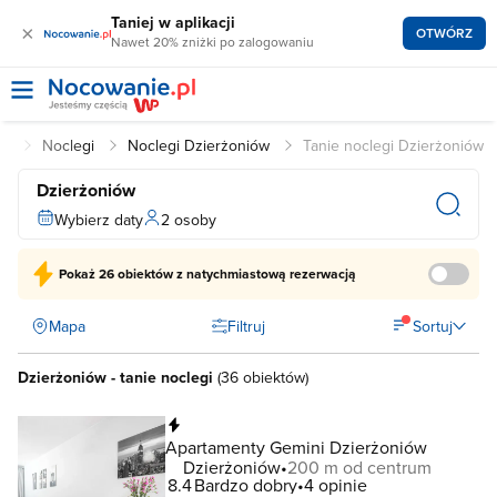
Taniej w aplikacji
×
OTWÓRZ
Nawet 20% zniżki po zalogowaniu
pl
Noclegi
Noclegi Dzierżoniów
Tanie noclegi Dzierżoniów
Dzierżoniów
Wybierz daty
2 osoby
Pokaż
26 obiektów
z natychmiastową rezerwacją
Mapa
Filtruj
Sortuj
Dzierżoniów - tanie noclegi
(
36 obiektów
)
Natychmiastowa rezerwacja
Apartamenty Gemini Dzierżoniów
Dzierżoniów
200 m od centrum
8.4
Bardzo dobry
4 opinie