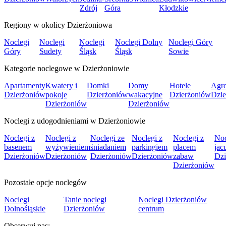
Zdrój
Góra
Kłodzkie
Regiony w okolicy Dzierżoniowa
Noclegi
Noclegi
Noclegi
Noclegi Dolny
Noclegi Góry
Góry
Sudety
Śląsk
Śląsk
Sowie
Kategorie noclegowe w Dzierżoniowie
Apartamenty
Kwatery i
Domki
Domy
Hotele
Agro
Dzierżoniów
pokoje
Dzierżoniów
wakacyjne
Dzierżoniów
Dzie
Dzierżoniów
Dzierżoniów
Noclegi z udogodnieniami w Dzierżoniowie
Noclegi z
Noclegi z
Noclegi ze
Noclegi z
Noclegi z
Noc
basenem
wyżywieniem
śniadaniem
parkingiem
placem
jac
Dzierżoniów
Dzierżoniów
Dzierżoniów
Dzierżoniów
zabaw
Dzi
Dzierżoniów
Pozostałe opcje noclegów
Noclegi
Tanie noclegi
Noclegi Dzierżoniów
Dolnośląskie
Dzierżoniów
centrum
Obserwuj nas: