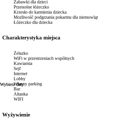
Zabawki dla dzieci
Przenośne łóżeczko
Krzesło do karmienia dziecka
Możliwość podgrzania pokarmu dla niemowląt
Łóżeczko dla dziecka
Charakterystyka miejsca
Żelazko
WiFi w przestrzeniach wspólnych
Kawiarnia
Sejf
Internet
Lobby
Własny parking
Wybierz daty
Wybierz daty
Bar
Altanka
WIFI
Wyżywienie