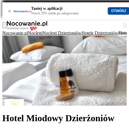
Taniej w aplikacji
×
OTWÓRZ
Nawet 20% zniżki po zalogowaniu
Nocowanie.pl
Noclegi
Noclegi Dzierżoniów
Hotele Dzierżoniów
Hote
Hotel Miodowy Dzierżoniów