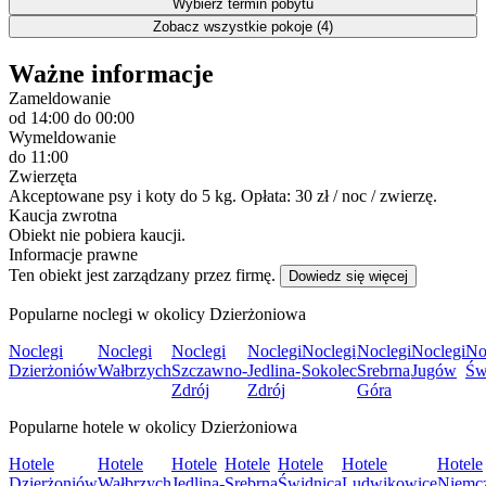
Wybierz termin pobytu
Zobacz wszystkie pokoje (4)
Ważne informacje
Zameldowanie
od 14:00
do 00:00
Wymeldowanie
do 11:00
Zwierzęta
Akceptowane psy i koty do 5 kg. Opłata: 30 zł / noc / zwierzę.
Kaucja zwrotna
Obiekt nie pobiera kaucji.
Informacje prawne
Ten obiekt jest zarządzany przez firmę.
Dowiedz się więcej
Popularne noclegi w okolicy Dzierżoniowa
Noclegi
Noclegi
Noclegi
Noclegi
Noclegi
Noclegi
Noclegi
No
Dzierżoniów
Wałbrzych
Szczawno-
Jedlina-
Sokolec
Srebrna
Jugów
Św
Zdrój
Zdrój
Góra
Popularne hotele w okolicy Dzierżoniowa
Hotele
Hotele
Hotele
Hotele
Hotele
Hotele
Hotele
Dzierżoniów
Wałbrzych
Jedlina-
Srebrna
Świdnica
Ludwikowice
Niemc