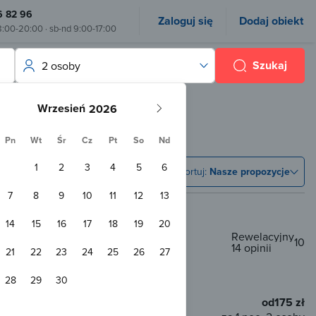
6 82 96
Zaloguj się
Dodaj obiekt
8:00-20:00 · sb-nd 9:00-17:00
Szukaj
2 osoby
Wrzesień
Pn
Wt
Śr
Cz
Pt
So
Nd
1
2
3
4
5
6
Sortuj:
Nasze propozycje
7
8
9
10
11
12
13
14
15
16
17
18
19
20
Rewelacyjny
10
14 opinii
o
21
22
23
24
25
26
27
0 m od centrum
400 m od plaży
28
29
30
od
175 zł