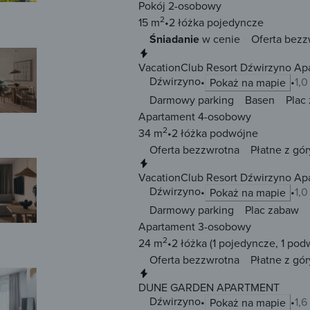
Pokój 2-osobowy
2
15 m
2 łóżka
pojedyncze
Śniadanie
w cenie
Oferta bezz
Natychmiastowa rezerwacja
VacationClub Resort Dźwirzyno Ap
Dźwirzyno
1,
Pokaż na mapie
Darmowy parking
Basen
Plac
Apartament 4-osobowy
2
34 m
2 łóżka
podwójne
Oferta bezzwrotna
Płatne z gór
Natychmiastowa rezerwacja
VacationClub Resort Dźwirzyno Ap
Dźwirzyno
1,
Pokaż na mapie
Darmowy parking
Plac zabaw
Apartament 3-osobowy
2
24 m
2 łóżka
(1 pojedyncze, 1 pod
Oferta bezzwrotna
Płatne z gór
Natychmiastowa rezerwacja
DUNE GARDEN APARTMENT
Dźwirzyno
1,
Pokaż na mapie