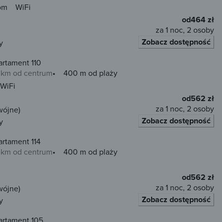
om
WiFi
od
464 zł
za 1 noc, 2 osoby
Zobacz dostępność
y
artament 110
0 km od centrum
400 m od plaży
WiFi
od
562 zł
za 1 noc, 2 osoby
wójne)
Zobacz dostępność
y
rtament 114
0 km od centrum
400 m od plaży
od
562 zł
za 1 noc, 2 osoby
wójne)
Zobacz dostępność
y
artament 105