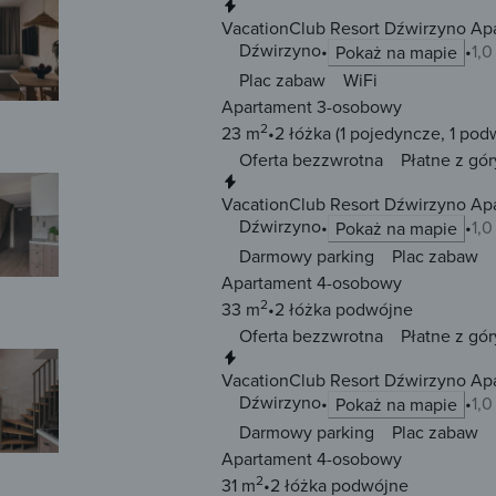
Natychmiastowa rezerwacja
VacationClub Resort Dźwirzyno Ap
Dźwirzyno
1,
Pokaż na mapie
Plac zabaw
WiFi
Apartament 3-osobowy
2
23 m
2 łóżka
(1 pojedyncze, 1 pod
Oferta bezzwrotna
Płatne z gór
Natychmiastowa rezerwacja
VacationClub Resort Dźwirzyno Ap
Dźwirzyno
1,
Pokaż na mapie
Darmowy parking
Plac zabaw
Apartament 4-osobowy
2
33 m
2 łóżka
podwójne
Oferta bezzwrotna
Płatne z gór
Natychmiastowa rezerwacja
VacationClub Resort Dźwirzyno Ap
Dźwirzyno
1,
Pokaż na mapie
Darmowy parking
Plac zabaw
Apartament 4-osobowy
2
31 m
2 łóżka
podwójne