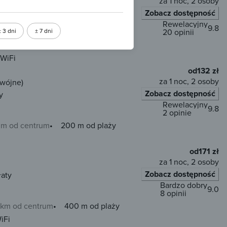
za 1 noc, 2 osoby
Zobacz dostępność
rzedpłata 68 zł
Rewelacyjny
9.8
± 3 dni
± 7 dni
20 opinii
0 m od centrum
600 m od plaży
WiFi
od
132 zł
za 1 noc, 2 osoby
dwójne)
Zobacz dostępność
y
Rewelacyjny
9.8
2 opinie
 m od centrum
200 m od plaży
od
171 zł
za 1 noc, 2 osoby
Zobacz dostępność
łaty
Bardzo dobry
9.0
8 opinii
5 km od centrum
400 m od plaży
iFi