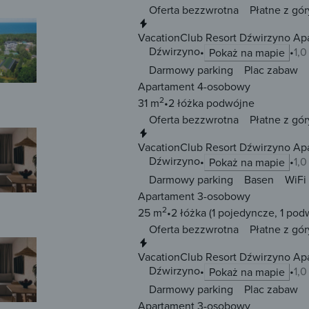
Oferta bezzwrotna
Płatne z gór
Natychmiastowa rezerwacja
VacationClub Resort Dźwirzyno Ap
Dźwirzyno
1,
Pokaż na mapie
Darmowy parking
Plac zabaw
Apartament 4-osobowy
2
31 m
2 łóżka
podwójne
Oferta bezzwrotna
Płatne z gór
Natychmiastowa rezerwacja
VacationClub Resort Dźwirzyno Ap
Dźwirzyno
1,
Pokaż na mapie
Darmowy parking
Basen
WiFi
Apartament 3-osobowy
2
25 m
2 łóżka
(1 pojedyncze, 1 pod
Oferta bezzwrotna
Płatne z gór
Natychmiastowa rezerwacja
VacationClub Resort Dźwirzyno Ap
Dźwirzyno
1,
Pokaż na mapie
Darmowy parking
Plac zabaw
Apartament 3-osobowy