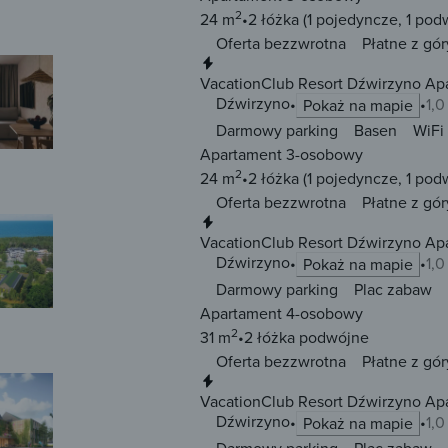
2
24 m
2 łóżka
(1 pojedyncze, 1 pod
Oferta bezzwrotna
Płatne z gór
Natychmiastowa rezerwacja
VacationClub Resort Dźwirzyno Ap
Dźwirzyno
1,
Pokaż na mapie
Darmowy parking
Basen
WiFi
Apartament 3-osobowy
2
24 m
2 łóżka
(1 pojedyncze, 1 pod
Oferta bezzwrotna
Płatne z gór
Natychmiastowa rezerwacja
VacationClub Resort Dźwirzyno Apa
Dźwirzyno
1,
Pokaż na mapie
Darmowy parking
Plac zabaw
Apartament 4-osobowy
2
31 m
2 łóżka
podwójne
Oferta bezzwrotna
Płatne z gór
Natychmiastowa rezerwacja
VacationClub Resort Dźwirzyno Ap
Dźwirzyno
1,
Pokaż na mapie