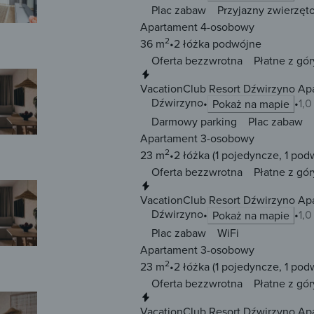
Plac zabaw
Przyjazny zwierzęt
Apartament 4-osobowy
2
36 m
2 łóżka
podwójne
Oferta bezzwrotna
Płatne z gór
Natychmiastowa rezerwacja
VacationClub Resort Dźwirzyno Ap
Dźwirzyno
1,
Pokaż na mapie
Darmowy parking
Plac zabaw
Apartament 3-osobowy
2
23 m
2 łóżka
(1 pojedyncze, 1 pod
Oferta bezzwrotna
Płatne z gór
Natychmiastowa rezerwacja
VacationClub Resort Dźwirzyno Apa
Dźwirzyno
1,
Pokaż na mapie
Plac zabaw
WiFi
Apartament 3-osobowy
2
23 m
2 łóżka
(1 pojedyncze, 1 pod
Oferta bezzwrotna
Płatne z gór
Natychmiastowa rezerwacja
VacationClub Resort Dźwirzyno Ap