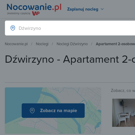
Zaplanuj nocleg
Nocowanie.pl
Noclegi
Noclegi Dźwirzyno
Apartament 2-osobow
Dźwirzyno - Apartament 2
Zobacz, co 
Zobacz na mapie