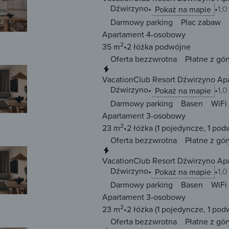
Dźwirzyno
1,
Pokaż na mapie
Darmowy parking
Plac zabaw
Apartament 4-osobowy
2
35 m
2 łóżka
podwójne
Oferta bezzwrotna
Płatne z gór
Natychmiastowa rezerwacja
VacationClub Resort Dźwirzyno Ap
Dźwirzyno
1,
Pokaż na mapie
Darmowy parking
Basen
WiFi
Apartament 3-osobowy
2
23 m
2 łóżka
(1 pojedyncze, 1 pod
Oferta bezzwrotna
Płatne z gór
Natychmiastowa rezerwacja
VacationClub Resort Dźwirzyno Ap
Dźwirzyno
1,
Pokaż na mapie
Darmowy parking
Basen
WiFi
Apartament 3-osobowy
2
23 m
2 łóżka
(1 pojedyncze, 1 pod
Oferta bezzwrotna
Płatne z gór