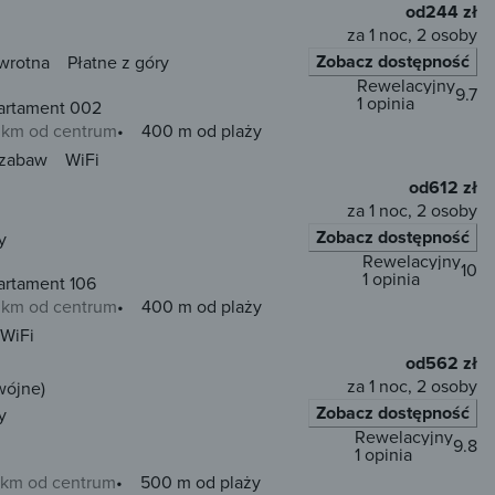
od
244 zł
za 1 noc, 2 osoby
Zobacz dostępność
wrotna
Płatne z góry
Rewelacyjny
9.7
1 opinia
artament 002
0 km od centrum
400 m od plaży
 zabaw
WiFi
od
612 zł
za 1 noc, 2 osoby
Zobacz dostępność
y
Rewelacyjny
10
1 opinia
artament 106
0 km od centrum
400 m od plaży
WiFi
od
562 zł
za 1 noc, 2 osoby
wójne)
Zobacz dostępność
y
Rewelacyjny
9.8
1 opinia
6 km od centrum
500 m od plaży