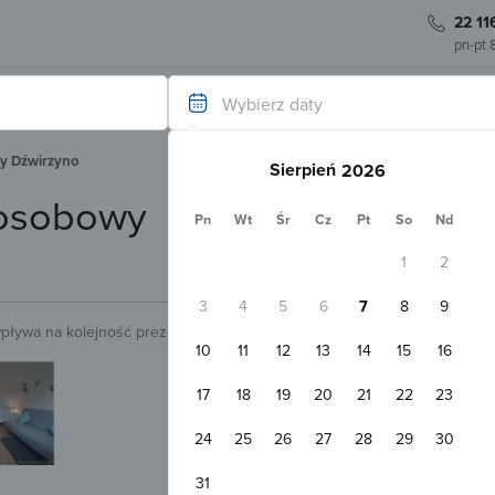
22 11
pn-pt 
Wybierz daty
y Dźwirzyno
Sierpień
-osobowy
Pn
Wt
Śr
Cz
Pt
So
Nd
1
2
3
4
5
6
7
8
9
wpływa na kolejność prezentowanych obiektów.
Sprawdź.
10
11
12
13
14
15
16
Natychmiastowa rezerwacja
Pokoje Gościnne Janosik Dźwirzyn
17
18
19
20
21
22
23
Dźwirzyno
30
Pokaż na mapie
24
25
26
27
28
29
30
Darmowy parking
WiFi
Pokój 2-osobowy
31
2