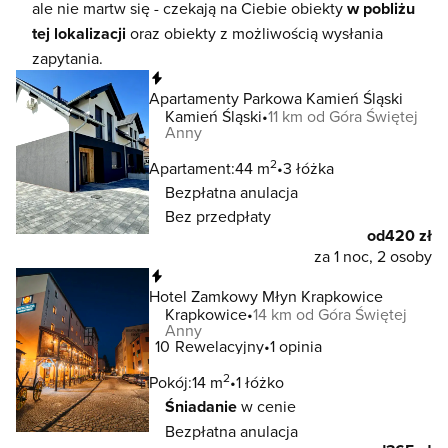
ale nie martw się - czekają na Ciebie obiekty
w pobliżu
tej lokalizacji
oraz obiekty z możliwością wysłania
zapytania.
Natychmiastowa rezerwacja
Apartamenty Parkowa Kamień Śląski
Kamień Śląski
11 km od Góra Świętej
Anny
2
Apartament:
44 m
3 łóżka
Bezpłatna anulacja
Bez przedpłaty
od
420 zł
za 1 noc, 2 osoby
Natychmiastowa rezerwacja
Hotel Zamkowy Młyn Krapkowice
Krapkowice
14 km od Góra Świętej
Anny
10
Rewelacyjny
1 opinia
2
Pokój:
14 m
1 łóżko
Śniadanie
w cenie
Bezpłatna anulacja