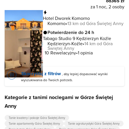
od
365 zł
za 1 noc, 2 osoby
Natychmiastowa rezerwacja
Hotel Dworek Komorno
Komorno
13 km od Góra Świętej Anny
Potwierdzenie do 24 h
Tabago Studio 9 Kędzierzyn Koźle
Kędzierzyn-Koźle
14 km od Góra
Świętej Anny
10
Rewelacyjny
1 opinia
Skorzystaj z filtrów
, aby lepiej dopasować wyniki
wyszukiwania do Twoich potrzeb.
Kategorie z tanimi noclegami w Górze Świętej
Anny
Tanie kwatery i pokoje Góra Świętej Anny
Tanie apartamenty Góra Świętej Anny
Tanie agroturystyki Góra Świętej Anny