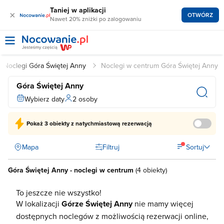
Taniej w aplikacji
×
OTWÓRZ
Nawet 20% zniżki po zalogowaniu
Noclegi Góra Świętej Anny
Noclegi w centrum Góra Świętej Anny
Góra Świętej Anny
Wybierz daty
2 osoby
Pokaż
3 obiekty
z natychmiastową rezerwacją
Mapa
Filtruj
Sortuj
Góra Świętej Anny - noclegi w centrum
(
4 obiekty
)
To jeszcze nie wszystko!
W lokalizacji
Górze Świętej Anny
nie mamy więcej
dostępnych noclegów z możliwością rezerwacji online,