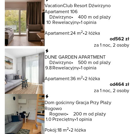
VacationClub Resort Dźwirzyno
Apartament 106
Dźwirzyno
400 m od plaży
10
Rewelacyjny
1 opinia
2
Apartament:
24 m
2 łóżka
od
562 zł
za 1 noc, 2 osoby
Natychmiastowa rezerwacja
DUNE GARDEN APARTMENT
Dźwirzyno
500 m od plaży
9.8
Rewelacyjny
1 opinia
2
Apartament:
36 m
2 łóżka
od
464 zł
za 1 noc, 2 osoby
Natychmiastowa rezerwacja
Dom gościnny Gracja Przy Plaży
Rogowo
Rogowo
200 m od plaży
1.0
Przeciętny
1 opinia
2
Pokój:
18 m
2 łóżka