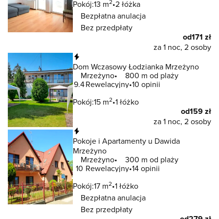
2
Pokój:
13 m
2 łóżka
Bezpłatna anulacja
Bez przedpłaty
od
171 zł
za 1 noc, 2 osoby
Natychmiastowa rezerwacja
Dom Wczasowy Łodzianka Mrzeżyno
Mrzeżyno
800 m od plaży
9.4
Rewelacyjny
10 opinii
2
Pokój:
15 m
1 łóżko
od
159 zł
za 1 noc, 2 osoby
Natychmiastowa rezerwacja
Pokoje i Apartamenty u Dawida
Mrzeżyno
Mrzeżyno
300 m od plaży
10
Rewelacyjny
14 opinii
2
Pokój:
17 m
1 łóżko
Bezpłatna anulacja
Bez przedpłaty
od
279 zł