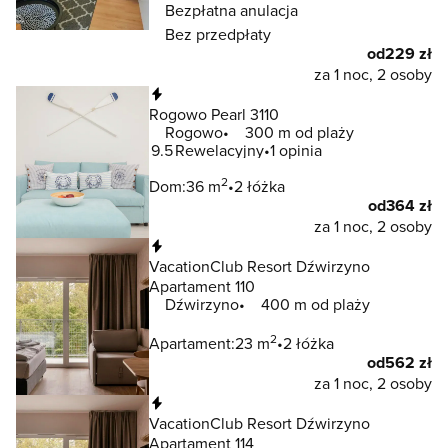
Bezpłatna anulacja
Bez przedpłaty
od
229 zł
za 1 noc, 2 osoby
Natychmiastowa rezerwacja
Rogowo Pearl 3110
Rogowo
300 m od plaży
9.5
Rewelacyjny
1 opinia
2
Dom:
36 m
2 łóżka
od
364 zł
za 1 noc, 2 osoby
Natychmiastowa rezerwacja
VacationClub Resort Dźwirzyno
Apartament 110
Dźwirzyno
400 m od plaży
2
Apartament:
23 m
2 łóżka
od
562 zł
za 1 noc, 2 osoby
Natychmiastowa rezerwacja
VacationClub Resort Dźwirzyno
Apartament 114