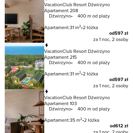
VacationClub Resort Dźwirzyno
Apartament 208
Dźwirzyno
400 m od plaży
2
Apartament:
31 m
2 łóżka
od
597 zł
za 1 noc, 2 osoby
Natychmiastowa rezerwacja
VacationClub Resort Dźwirzyno
Apartament 215
Dźwirzyno
400 m od plaży
2
Apartament:
31 m
2 łóżka
od
597 zł
za 1 noc, 2 osoby
Natychmiastowa rezerwacja
VacationClub Resort Dźwirzyno
Apartament 103
Dźwirzyno
400 m od plaży
2
Apartament:
35 m
2 łóżka
od
612 zł
za 1 noc, 2 osoby