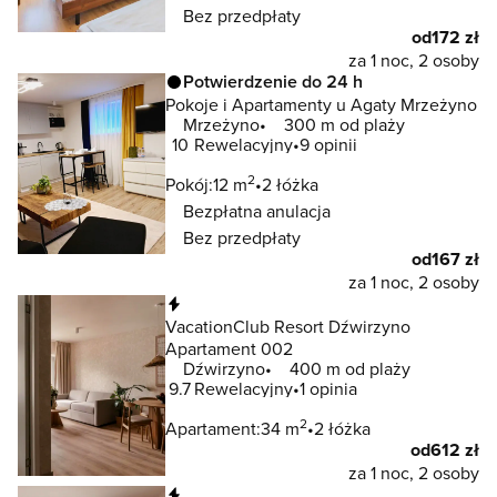
Bez przedpłaty
od
172 zł
za 1 noc, 2 osoby
Potwierdzenie do 24 h
Pokoje i Apartamenty u Agaty Mrzeżyno
Mrzeżyno
300 m od plaży
10
Rewelacyjny
9 opinii
2
Pokój:
12 m
2 łóżka
Bezpłatna anulacja
Bez przedpłaty
od
167 zł
za 1 noc, 2 osoby
Natychmiastowa rezerwacja
VacationClub Resort Dźwirzyno
Apartament 002
Dźwirzyno
400 m od plaży
9.7
Rewelacyjny
1 opinia
2
Apartament:
34 m
2 łóżka
od
612 zł
za 1 noc, 2 osoby
Natychmiastowa rezerwacja