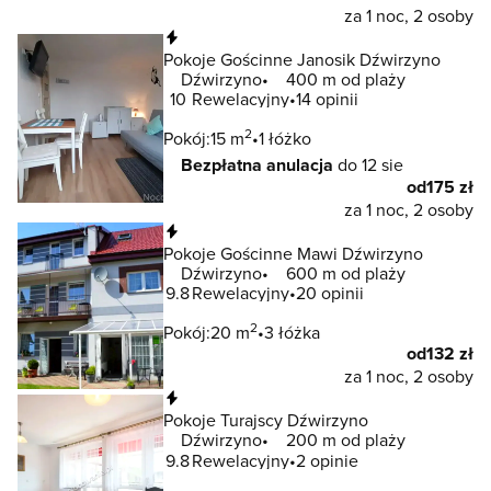
za 1 noc, 2 osoby
Natychmiastowa rezerwacja
Pokoje Gościnne Janosik Dźwirzyno
Dźwirzyno
400 m od plaży
10
Rewelacyjny
14 opinii
2
Pokój:
15 m
1 łóżko
Bezpłatna anulacja
do 12 sie
od
175 zł
za 1 noc, 2 osoby
Natychmiastowa rezerwacja
Pokoje Gościnne Mawi Dźwirzyno
Dźwirzyno
600 m od plaży
9.8
Rewelacyjny
20 opinii
2
Pokój:
20 m
3 łóżka
od
132 zł
za 1 noc, 2 osoby
Natychmiastowa rezerwacja
Pokoje Turajscy Dźwirzyno
Dźwirzyno
200 m od plaży
9.8
Rewelacyjny
2 opinie