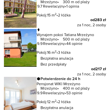
Mrzeżyno
300 m od plaży
9.7
Rewelacyjny
1 opinia
2
Pokój:
15 m
2 łóżka
od
283 zł
za 1 noc, 2 osoby
Natychmiastowa rezerwacja
Wynajem pokoi Tatiana Mrzeżyno
Mrzeżyno
500 m od plaży
9.9
Rewelacyjny
44 opinie
2
Pokój:
16 m
3 łóżka
Bezpłatna anulacja
Bez przedpłaty
od
217 zł
za 1 noc, 2 osoby
Potwierdzenie do 24 h
Pensjonat WIKI Mrzeżyno
Mrzeżyno
400 m od plaży
9.9
Rewelacyjny
53 opinie
2
Pokój:
12 m
2 łóżka
Bezpłatna anulacja