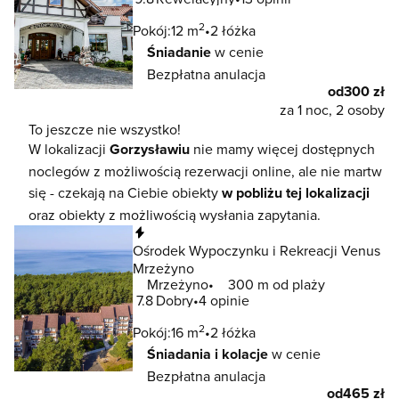
2
Pokój:
12 m
2 łóżka
Śniadanie
w cenie
Bezpłatna anulacja
od
300 zł
za 1 noc, 2 osoby
To jeszcze nie wszystko!
W lokalizacji
Gorzysławiu
nie mamy więcej dostępnych
noclegów z możliwością rezerwacji online, ale nie martw
się - czekają na Ciebie obiekty
w pobliżu tej lokalizacji
oraz obiekty z możliwością wysłania zapytania.
Natychmiastowa rezerwacja
Ośrodek Wypoczynku i Rekreacji Venus
Mrzeżyno
Mrzeżyno
300 m od plaży
7.8
Dobry
4 opinie
2
Pokój:
16 m
2 łóżka
Śniadania i kolacje
w cenie
Bezpłatna anulacja
od
465 zł