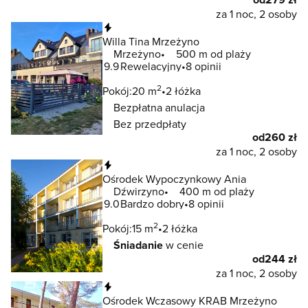
za 1 noc, 2 osoby
Natychmiastowa rezerwacja
Willa Tina Mrzeżyno
Mrzeżyno
500 m od plaży
9.9
Rewelacyjny
8 opinii
2
Pokój:
20 m
2 łóżka
Bezpłatna anulacja
Bez przedpłaty
od
260 zł
za 1 noc, 2 osoby
Natychmiastowa rezerwacja
Ośrodek Wypoczynkowy Ania
Dźwirzyno
400 m od plaży
9.0
Bardzo dobry
8 opinii
2
Pokój:
15 m
2 łóżka
Śniadanie
w cenie
od
244 zł
za 1 noc, 2 osoby
Natychmiastowa rezerwacja
Ośrodek Wczasowy KRAB Mrzeżyno