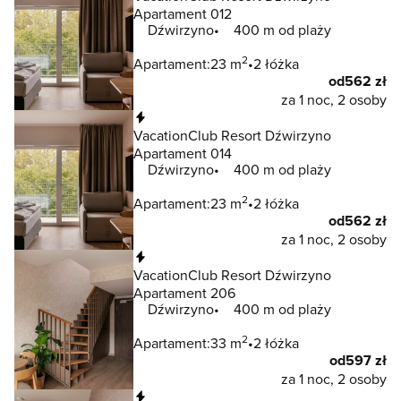
Apartament 012
Dźwirzyno
400 m od plaży
2
Apartament:
23 m
2 łóżka
od
562 zł
za 1 noc, 2 osoby
Natychmiastowa rezerwacja
VacationClub Resort Dźwirzyno
Apartament 014
Dźwirzyno
400 m od plaży
2
Apartament:
23 m
2 łóżka
od
562 zł
za 1 noc, 2 osoby
Natychmiastowa rezerwacja
VacationClub Resort Dźwirzyno
Apartament 206
Dźwirzyno
400 m od plaży
2
Apartament:
33 m
2 łóżka
od
597 zł
za 1 noc, 2 osoby
Natychmiastowa rezerwacja