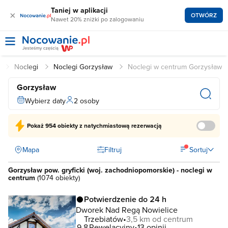
Taniej w aplikacji
×
OTWÓRZ
Nawet 20% zniżki po zalogowaniu
l
Noclegi
Noclegi Gorzysław
Noclegi w centrum Gorzysław
Gorzysław
Wybierz daty
2 osoby
Pokaż
954 obiekty
z natychmiastową rezerwacją
Mapa
Filtruj
Sortuj
Gorzysław pow. gryficki (woj. zachodniopomorskie) - noclegi w
centrum
(
1074 obiekty
)
Potwierdzenie do 24 h
Dworek Nad Regą Nowielice
Trzebiatów
3,5 km od centrum
9.8
Rewelacyjny
13 opinii