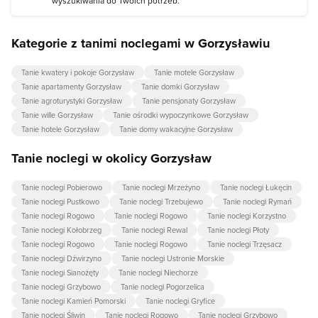
wyszukiwania do Twoich potrzeb.
Kategorie z tanimi noclegami w Gorzysławiu
Tanie kwatery i pokoje Gorzysław
Tanie motele Gorzysław
Tanie apartamenty Gorzysław
Tanie domki Gorzysław
Tanie agroturystyki Gorzysław
Tanie pensjonaty Gorzysław
Tanie wille Gorzysław
Tanie ośrodki wypoczynkowe Gorzysław
Tanie hotele Gorzysław
Tanie domy wakacyjne Gorzysław
Tanie noclegi w okolicy Gorzysław
Tanie noclegi Pobierowo
Tanie noclegi Mrzeżyno
Tanie noclegi Łukęcin
Tanie noclegi Pustkowo
Tanie noclegi Trzebujewo
Tanie noclegi Rymań
Tanie noclegi Rogowo
Tanie noclegi Rogowo
Tanie noclegi Korzystno
Tanie noclegi Kołobrzeg
Tanie noclegi Rewal
Tanie noclegi Płoty
Tanie noclegi Rogowo
Tanie noclegi Rogowo
Tanie noclegi Trzęsacz
Tanie noclegi Dźwirzyno
Tanie noclegi Ustronie Morskie
Tanie noclegi Sianożęty
Tanie noclegi Niechorze
Tanie noclegi Grzybowo
Tanie noclegi Pogorzelica
Tanie noclegi Kamień Pomorski
Tanie noclegi Gryfice
Tanie noclegi Śliwin
Tanie noclegi Rogowo
Tanie noclegi Grzybowo