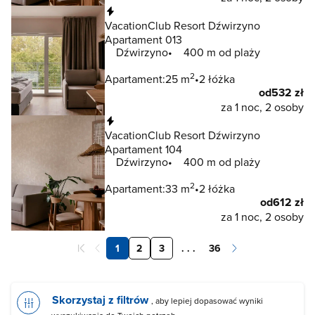
Natychmiastowa rezerwacja
VacationClub Resort Dźwirzyno
Apartament 013
Dźwirzyno
400 m od plaży
2
Apartament:
25 m
2 łóżka
od
532 zł
za 1 noc, 2 osoby
Natychmiastowa rezerwacja
VacationClub Resort Dźwirzyno
Apartament 104
Dźwirzyno
400 m od plaży
2
Apartament:
33 m
2 łóżka
od
612 zł
za 1 noc, 2 osoby
1
2
3
. . .
36
Skorzystaj z filtrów
, aby lepiej dopasować wyniki