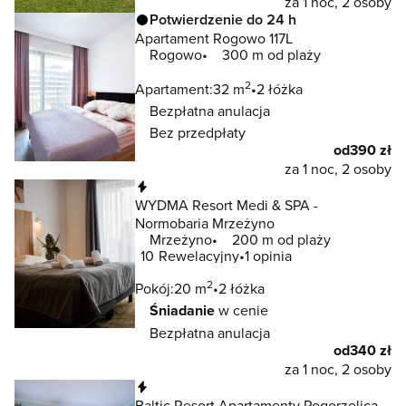
za 1 noc, 2 osoby
Potwierdzenie do 24 h
Apartament Rogowo 117L
Rogowo
300 m od plaży
2
Apartament:
32 m
2 łóżka
Bezpłatna anulacja
Bez przedpłaty
od
390 zł
za 1 noc, 2 osoby
Natychmiastowa rezerwacja
WYDMA Resort Medi & SPA -
Normobaria Mrzeżyno
Mrzeżyno
200 m od plaży
10
Rewelacyjny
1 opinia
2
Pokój:
20 m
2 łóżka
Śniadanie
w cenie
Bezpłatna anulacja
od
340 zł
za 1 noc, 2 osoby
Natychmiastowa rezerwacja
Baltic Resort Apartamenty Pogorzelica