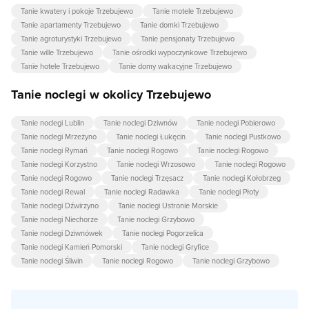
Tanie kwatery i pokoje Trzebujewo
Tanie motele Trzebujewo
Tanie apartamenty Trzebujewo
Tanie domki Trzebujewo
Tanie agroturystyki Trzebujewo
Tanie pensjonaty Trzebujewo
Tanie wille Trzebujewo
Tanie ośrodki wypoczynkowe Trzebujewo
Tanie hotele Trzebujewo
Tanie domy wakacyjne Trzebujewo
Tanie noclegi w okolicy Trzebujewo
Tanie noclegi Lublin
Tanie noclegi Dziwnów
Tanie noclegi Pobierowo
Tanie noclegi Mrzeżyno
Tanie noclegi Łukęcin
Tanie noclegi Pustkowo
Tanie noclegi Rymań
Tanie noclegi Rogowo
Tanie noclegi Rogowo
Tanie noclegi Korzystno
Tanie noclegi Wrzosowo
Tanie noclegi Rogowo
Tanie noclegi Rogowo
Tanie noclegi Trzęsacz
Tanie noclegi Kołobrzeg
Tanie noclegi Rewal
Tanie noclegi Radawka
Tanie noclegi Płoty
Tanie noclegi Dźwirzyno
Tanie noclegi Ustronie Morskie
Tanie noclegi Niechorze
Tanie noclegi Grzybowo
Tanie noclegi Dziwnówek
Tanie noclegi Pogorzelica
Tanie noclegi Kamień Pomorski
Tanie noclegi Gryfice
Tanie noclegi Śliwin
Tanie noclegi Rogowo
Tanie noclegi Grzybowo