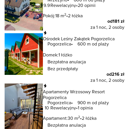
9.9
Rewelacyjny
20 opinii
2
Pokój:
18 m
2 łóżka
od
181 zł
za 1 noc, 2 osoby
Natychmiastowa rezerwacja
Ośrodek Leśny Zakątek Pogorzelica
Pogorzelica
600 m od plaży
Domek:
1 łóżko
Bezpłatna anulacja
Bez przedpłaty
od
216 zł
za 1 noc, 2 osoby
Natychmiastowa rezerwacja
Apartamenty Wrzosowy Resort
Pogorzelica
Pogorzelica
900 m od plaży
10
Rewelacyjny
1 opinia
2
Apartament:
30 m
2 łóżka
Bezpłatna anulacja