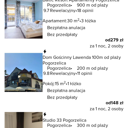
Pogorzelica
900 m od plaży
9.7
Rewelacyjny
18 opinii
2
Apartament:
30 m
3 łóżka
Bezpłatna anulacja
Bez przedpłaty
od
279 zł
za 1 noc, 2 osoby
Natychmiastowa rezerwacja
Dom Gościnny Lawenda 100m od plaży
Pogorzelica
Pogorzelica
200 m od plaży
9.8
Rewelacyjny
11 opinii
2
Pokój:
15 m
1 łóżko
Bezpłatna anulacja
Bez przedpłaty
od
148 zł
za 1 noc, 2 osoby
Natychmiastowa rezerwacja
Studio 33 Pogorzelica
Pogorzelica
300 m od plaży