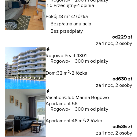
1.0
Przeciętny
1 opinia
2
Pokój:
18 m
2 łóżka
Bezpłatna anulacja
Bez przedpłaty
od
229 zł
za 1 noc, 2 osoby
Natychmiastowa rezerwacja
Rogowo Pearl 4301
Rogowo
300 m od plaży
2
Dom:
32 m
2 łóżka
od
630 zł
za 1 noc, 2 osoby
Natychmiastowa rezerwacja
VacationClub Marina Rogowo
Apartament 56
Rogowo
300 m od plaży
2
Apartament:
46 m
2 łóżka
od
535 zł
za 1 noc, 2 osoby