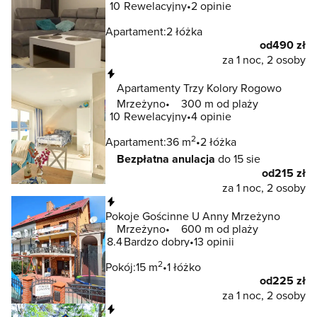
10
Rewelacyjny
2 opinie
Apartament:
2 łóżka
od
490 zł
za 1 noc, 2 osoby
Natychmiastowa rezerwacja
Apartamenty Trzy Kolory Rogowo
Mrzeżyno
300 m od plaży
10
Rewelacyjny
4 opinie
2
Apartament:
36 m
2 łóżka
Bezpłatna anulacja
do 15 sie
od
215 zł
za 1 noc, 2 osoby
Natychmiastowa rezerwacja
Pokoje Gościnne U Anny Mrzeżyno
Mrzeżyno
600 m od plaży
8.4
Bardzo dobry
13 opinii
2
Pokój:
15 m
1 łóżko
od
225 zł
za 1 noc, 2 osoby
Natychmiastowa rezerwacja