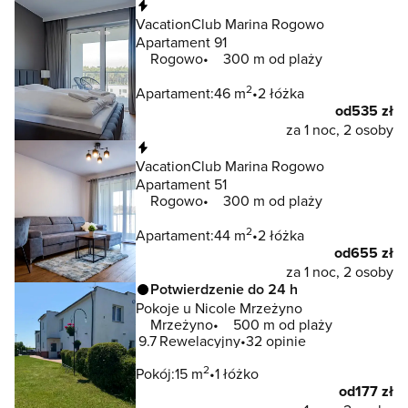
Natychmiastowa rezerwacja
VacationClub Marina Rogowo
Apartament 91
Rogowo
300 m od plaży
2
Apartament:
46 m
2 łóżka
od
535 zł
za 1 noc, 2 osoby
Natychmiastowa rezerwacja
VacationClub Marina Rogowo
Apartament 51
Rogowo
300 m od plaży
2
Apartament:
44 m
2 łóżka
od
655 zł
za 1 noc, 2 osoby
Potwierdzenie do 24 h
Pokoje u Nicole Mrzeżyno
Mrzeżyno
500 m od plaży
9.7
Rewelacyjny
32 opinie
2
Pokój:
15 m
1 łóżko
od
177 zł