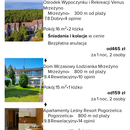
Ośrodek Wypoczynku i Rekreacji Venus
Mrzeżyno
Mrzeżyno
300 m od plaży
7.8
Dobry
4 opinie
2
Pokój:
16 m
2 łóżka
Śniadania i kolacje
w cenie
Bezpłatna anulacja
od
465 zł
za 1 noc, 2 osoby
Natychmiastowa rezerwacja
Dom Wczasowy Łodzianka Mrzeżyno
Mrzeżyno
800 m od plaży
9.4
Rewelacyjny
10 opinii
2
Pokój:
15 m
1 łóżko
od
159 zł
za 1 noc, 2 osoby
Natychmiastowa rezerwacja
Apartamenty Leśny Resort Pogorzelica
Pogorzelica
800 m od plaży
9.8
Rewelacyjny
14 opinii
2