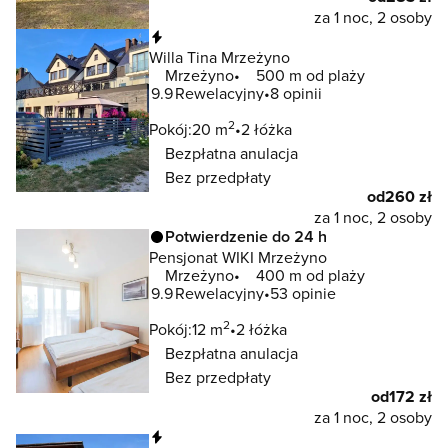
za 1 noc, 2 osoby
Natychmiastowa rezerwacja
Willa Tina Mrzeżyno
Mrzeżyno
500 m od plaży
9.9
Rewelacyjny
8 opinii
2
Pokój:
20 m
2 łóżka
Bezpłatna anulacja
Bez przedpłaty
od
260 zł
za 1 noc, 2 osoby
Potwierdzenie do 24 h
Pensjonat WIKI Mrzeżyno
Mrzeżyno
400 m od plaży
9.9
Rewelacyjny
53 opinie
2
Pokój:
12 m
2 łóżka
Bezpłatna anulacja
Bez przedpłaty
od
172 zł
za 1 noc, 2 osoby
Natychmiastowa rezerwacja