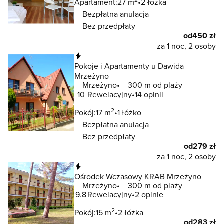
Apartament:
27 m
2 łóżka
Bezpłatna anulacja
Bez przedpłaty
od
450 zł
za 1 noc, 2 osoby
Natychmiastowa rezerwacja
Pokoje i Apartamenty u Dawida
Mrzeżyno
Mrzeżyno
300 m od plaży
10
Rewelacyjny
14 opinii
2
Pokój:
17 m
1 łóżko
Bezpłatna anulacja
Bez przedpłaty
od
279 zł
za 1 noc, 2 osoby
Natychmiastowa rezerwacja
Ośrodek Wczasowy KRAB Mrzeżyno
Mrzeżyno
300 m od plaży
9.8
Rewelacyjny
2 opinie
2
Pokój:
15 m
2 łóżka
od
283 zł