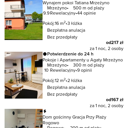
Wynajem pokoi Tatiana Mrzeżyno
Mrzeżyno
500 m od plaży
9.9
Rewelacyjny
44 opinie
2
Pokój:
16 m
3 łóżka
Bezpłatna anulacja
Bez przedpłaty
od
217 zł
za 1 noc, 2 osoby
Potwierdzenie do 24 h
Pokoje i Apartamenty u Agaty Mrzeżyno
Mrzeżyno
300 m od plaży
10
Rewelacyjny
9 opinii
2
Pokój:
12 m
2 łóżka
Bezpłatna anulacja
Bez przedpłaty
od
167 zł
za 1 noc, 2 osoby
Natychmiastowa rezerwacja
Dom gościnny Gracja Przy Plaży
Rogowo
Rogowo
200 m od plaży