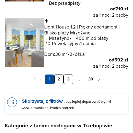
Bez przedpłaty
od
710 zł
za 1 noc, 2 osoby
Natychmiastowa rezerwacja
Light House 1.2 | Piękny apartament |
Blisko plaży Mrzeżyno
Mrzeżyno
400 m od plaży
10
Rewelacyjny
1 opinia
2
Dom:
36 m
2 łóżka
od
592 zł
za 1 noc, 2 osoby
1
2
3
. . .
30
Skorzystaj z filtrów
, aby lepiej dopasować wyniki
wyszukiwania do Twoich potrzeb.
Kategorie z tanimi noclegami w Trzebujewie