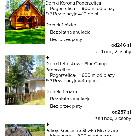
Domki Korona Pogorzelica
Pogorzelica
900 m od plaży
9.3
Rewelacyjny
10 opinii
Domek:
1 łóżko
Bezpłatna anulacja
Bez przedpłaty
od
246 zł
za 1 noc, 2 osoby
Natychmiastowa rezerwacja
Domki letniskowe Star-Camp
Pogorzelica
Pogorzelica
600 m od plaży
9.3
Rewelacyjny
4 opinie
Domek:
3 łóżka
Bezpłatna anulacja
Bez przedpłaty
od
237 zł
za 1 noc, 2 osoby
Natychmiastowa rezerwacja
Pokoje Gościnne Śliwka Mrzeżyno
Mrzeżyno
600 m od plaży