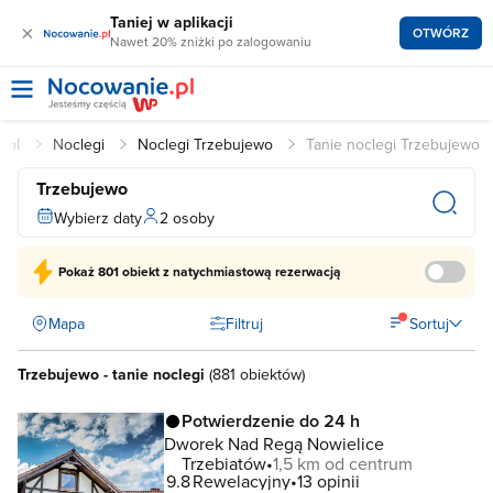
Taniej w aplikacji
×
OTWÓRZ
Nawet 20% zniżki po zalogowaniu
e.pl
Noclegi
Noclegi Trzebujewo
Tanie noclegi Trzebujewo
Trzebujewo
Wybierz daty
2 osoby
Pokaż
801 obiekt
z natychmiastową rezerwacją
Mapa
Filtruj
Sortuj
Trzebujewo - tanie noclegi
(
881 obiektów
)
Potwierdzenie do 24 h
Dworek Nad Regą Nowielice
Trzebiatów
1,5 km od centrum
9.8
Rewelacyjny
13 opinii