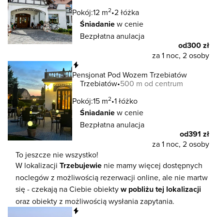
2
Pokój:
12 m
2 łóżka
Śniadanie
w cenie
Bezpłatna anulacja
od
300 zł
za 1 noc, 2 osoby
Natychmiastowa rezerwacja
Pensjonat Pod Wozem Trzebiatów
Trzebiatów
500 m od centrum
2
Pokój:
15 m
1 łóżko
Śniadanie
w cenie
Bezpłatna anulacja
od
391 zł
za 1 noc, 2 osoby
To jeszcze nie wszystko!
W lokalizacji
Trzebujewie
nie mamy więcej dostępnych
noclegów z możliwością rezerwacji online, ale nie martw
się - czekają na Ciebie obiekty
w pobliżu tej lokalizacji
oraz obiekty z możliwością wysłania zapytania.
Natychmiastowa rezerwacja