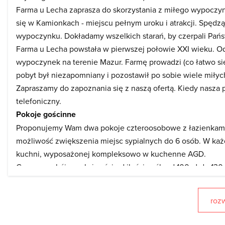
Farma u Lecha zaprasza do skorzystania z miłego wypoczy
się w Kamionkach - miejscu pełnym uroku i atrakcji. Spęd
wypoczynku. Dokładamy wszelkich starań, by czerpali Państ
Farma u Lecha powstała w pierwszej połowie XXI wieku. Od
wypoczynek na terenie Mazur. Farmę prowadzi (co łatwo się
pobyt był niezapomniany i pozostawił po sobie wiele miły
Zapraszamy do zapoznania się z naszą ofertą. Kiedy nasza 
telefoniczny.
Pokoje gościnne
Proponujemy Wam dwa pokoje czteroosobowe z łazienkami,
możliwość zwiększenia miejsc sypialnych do 6 osób. W każ
kuchni, wyposażonej kompleksowo w kuchenne AGD.
Cena za pokój w zależności od ilości osób od 100 zł do 130 
Spanie na strychu
Proponujemy Wam noclegi na ekskluzywnym, rustykalnym str
rozw
„paczek”, gdzie możliwość integracji z grupą traktujecie ra
jednoosobowych i 4 dwuosobowe, elegancką łazienkę z toal