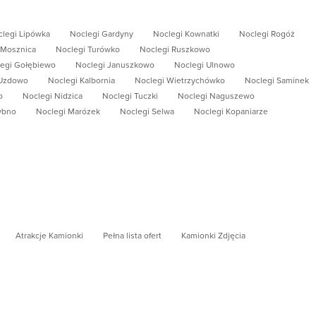
legi Lipówka
Noclegi Gardyny
Noclegi Kownatki
Noclegi Rogóż
 Mosznica
Noclegi Turówko
Noclegi Ruszkowo
egi Gołębiewo
Noclegi Januszkowo
Noclegi Ulnowo
 Uzdowo
Noclegi Kalbornia
Noclegi Wietrzychówko
Noclegi Saminek
o
Noclegi Nidzica
Noclegi Tuczki
Noclegi Naguszewo
ybno
Noclegi Marózek
Noclegi Selwa
Noclegi Kopaniarze
Atrakcje Kamionki
Pełna lista ofert
Kamionki Zdjęcia