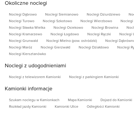
Okoliczne noclegi
Noclegi Dąbrowo
Noclegi Siemianowo
Noclegi Dziurdziewo
Noc
Noclegi Turowo
Noclegi Szkotowo
Noclegi Wierzbowo
Noclegi
Noclegi Sławka Wielka
Noclegi Osiekowo
Noclegi Browina
Nocl
Noclegi Kramarzewo
Noclegi Łogdowo
Noclegi Rączki
Noclegi
Noclegi Grunwald
Noclegi Mielno (pow. ostródzki)
Noclegi Dąbrówn
Noclegi Maróz
Noclegi Gierzwałd
Noclegi Działdowo
Noclegi R
Noclegi Kiersztanówko
Noclegi z udogodnieniami
Noclegi z telewizorem Kamionki
Noclegi z parkingiem Kamionki
Kamionki informacje
Szukam noclegu w Kamionkach
Mapa Kamionki
Dojazd do Kamionki
Rozkład jazdy Kamionki
Kamionki Ulice
Odległości Kamionki