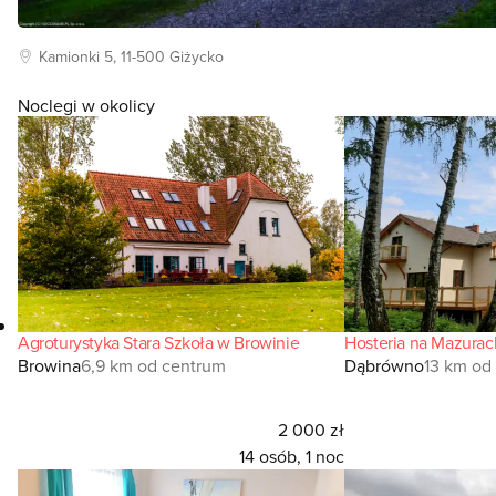
Kamionki
5, 11-500
Giżycko
Noclegi w okolicy
Agroturystyka Stara Szkoła w Browinie
Hosteria na Mazura
Browina
6,9 km od centrum
Dąbrówno
13 km od
2 000 zł
14 osób, 1 noc