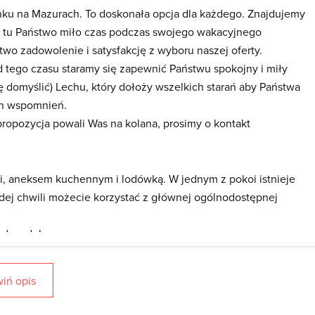
nku na Mazurach. To doskonała opcja dla każdego. Znajdujemy
zą tu Państwo miło czas podczas swojego wakacyjnego
wo zadowolenie i satysfakcję z wyboru naszej oferty.
 tego czasu staramy się zapewnić Państwu spokojny i miły
 domyślić) Lechu, który dołoży wszelkich starań aby Państwa
ch wspomnień.
propozycja powali Was na kolana, prosimy o kontakt
 aneksem kuchennym i lodówką. W jednym z pokoi istnieje
dej chwili możecie korzystać z głównej ogólnodostępnej
zł za dobę.
ychu. To dość oryginalna propozycja, raczej dla zgranych
iń opis
czej jako zaletę, a nie wadę. Strych wyposażony jest w 13 łóżek
etą i prysznicem, aneks jadalno-kuchenny, który pomieści