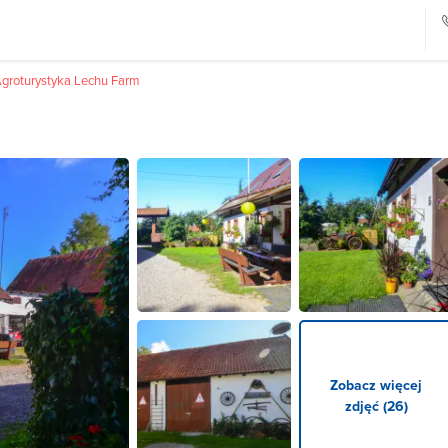
groturystyka Lechu Farm
Zobacz więcej
zdjęć (26)