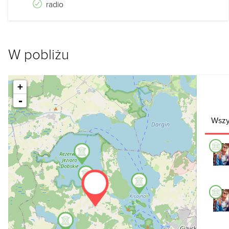
radio
W pobliżu
+
-
Wszy