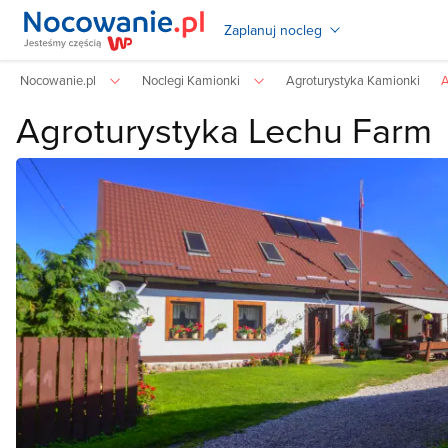
Zaplanuj nocleg
Nocowanie.pl
Noclegi Kamionki
Agroturystyka Kamionki
A
Agroturystyka Lechu Farm