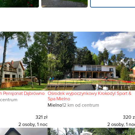
ch Pensjonat Dąbrówno
Ośrodek wypoczynkowy Krokodyl Sport &
Spa Mielno
 centrum
Mielno
12 km od centrum
321 zł
320 z
2 osoby, 1 noc
2 osoby, 1 no