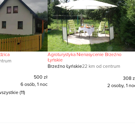
dzica
Agroturystyka Nienasycenie Brzeźno
Łyńskie
ntrum
Brzeźno Łyńskie
22 km od centrum
500 zł
308 z
6 osób, 1 noc
2 osoby, 1 no
szystkie (11)