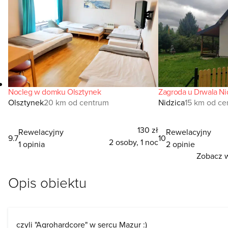
Nocleg w domku Olsztynek
Zagroda u Drwala Ni
Olsztynek
20 km od centrum
Nidzica
15 km od ce
130 zł
Rewelacyjny
Rewelacyjny
9.7
10
2 osoby, 1 noc
1 opinia
2 opinie
Zobacz w
Opis obiektu
czyli "Agrohardcore" w sercu Mazur :)