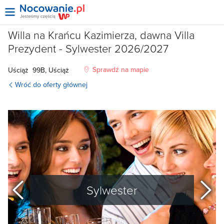
Willa na Krańcu Kazimierza, dawna Villa
Prezydent - Sylwester 2026/2027
Sprawdź na mapie
Uściąż 99B, Uściąż
Wróć do oferty głównej
poprzedni
Sylwester