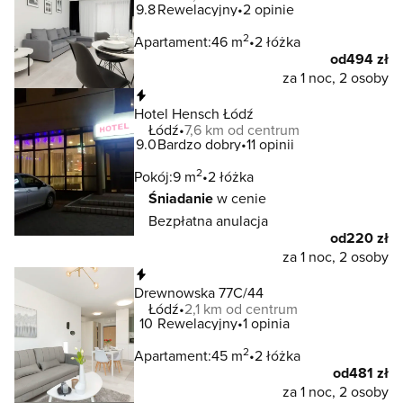
9.8
Rewelacyjny
2 opinie
2
Apartament:
46 m
2 łóżka
od
494 zł
za 1 noc, 2 osoby
Natychmiastowa rezerwacja
Hotel Hensch Łódź
Łódź
7,6 km od centrum
9.0
Bardzo dobry
11 opinii
2
Pokój:
9 m
2 łóżka
Śniadanie
w cenie
Bezpłatna anulacja
od
220 zł
za 1 noc, 2 osoby
Natychmiastowa rezerwacja
Drewnowska 77C/44
Łódź
2,1 km od centrum
10
Rewelacyjny
1 opinia
2
Apartament:
45 m
2 łóżka
od
481 zł
za 1 noc, 2 osoby