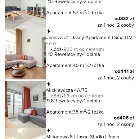
10
Rewelacyjny
2 opinie
2
Apartament:
52 m
2 łóżka
od
332 zł
za 1 noc, 2 osoby
Natychmiastowa rezerwacja
Jaracza 21 | Jasny Apartament | SmartTV
Łódź
Łódź
800 m od centrum
10
Rewelacyjny
1 opinia
2
Apartament:
40 m
2 łóżka
od
441 zł
za 1 noc, 2 osoby
Natychmiastowa rezerwacja
Mickiewicza 4A/75
Łódź
1,6 km od centrum
9.8
Rewelacyjny
1 opinia
2
Apartament:
35 m
2 łóżka
od
406 zł
za 1 noc, 2 osoby
Natychmiastowa rezerwacja
Milionowa 8 | Jasne Studio | Praca