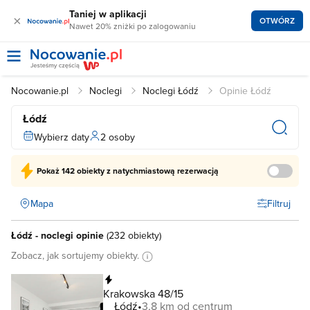
Taniej w aplikacji
×
OTWÓRZ
Nawet 20% zniżki po zalogowaniu
Nocowanie.pl
Noclegi
Noclegi Łódź
Opinie Łódź
Łódź
Wybierz daty
2 osoby
Pokaż
142 obiekty
z natychmiastową rezerwacją
Mapa
Filtruj
Łódź - noclegi opinie
(
232 obiekty
)
Zobacz, jak sortujemy obiekty.
Natychmiastowa rezerwacja
Krakowska 48/15
Łódź
3,8 km od centrum