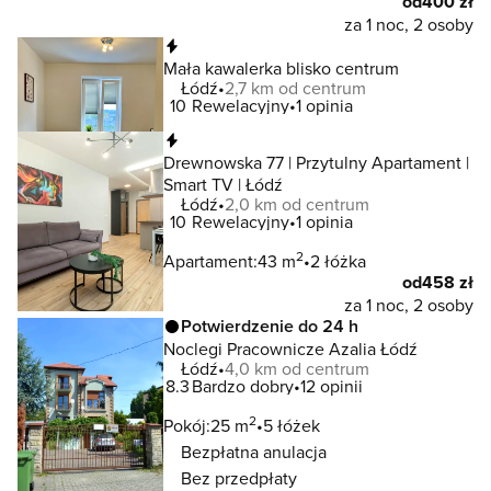
od
400 zł
za 1 noc, 2 osoby
Natychmiastowa rezerwacja
Mała kawalerka blisko centrum
Łódź
2,7 km od centrum
10
Rewelacyjny
1 opinia
Natychmiastowa rezerwacja
Drewnowska 77 | Przytulny Apartament |
Smart TV | Łódź
Łódź
2,0 km od centrum
10
Rewelacyjny
1 opinia
2
Apartament:
43 m
2 łóżka
od
458 zł
za 1 noc, 2 osoby
Potwierdzenie do 24 h
Noclegi Pracownicze Azalia Łódź
Łódź
4,0 km od centrum
8.3
Bardzo dobry
12 opinii
2
Pokój:
25 m
5 łóżek
Bezpłatna anulacja
Bez przedpłaty