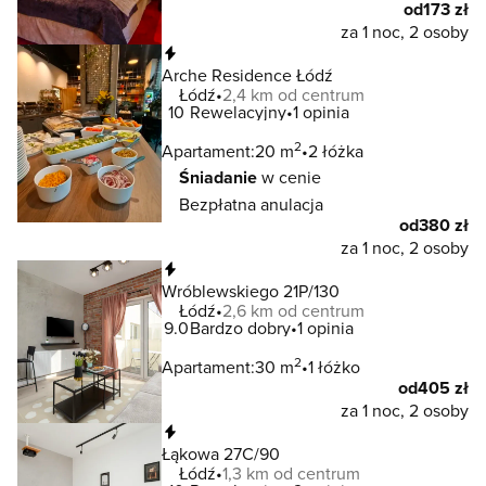
od
173 zł
za 1 noc, 2 osoby
Natychmiastowa rezerwacja
Arche Residence Łódź
Łódź
2,4 km od centrum
10
Rewelacyjny
1 opinia
2
Apartament:
20 m
2 łóżka
Śniadanie
w cenie
Bezpłatna anulacja
od
380 zł
za 1 noc, 2 osoby
Natychmiastowa rezerwacja
Wróblewskiego 21P/130
Łódź
2,6 km od centrum
9.0
Bardzo dobry
1 opinia
2
Apartament:
30 m
1 łóżko
od
405 zł
za 1 noc, 2 osoby
Natychmiastowa rezerwacja
Łąkowa 27C/90
Łódź
1,3 km od centrum