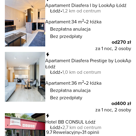
Apartament Diasfera I by LookAp Łódź
Łódź
1,2 km od centrum
2
Apartament:
34 m
2 łóżka
Bezpłatna anulacja
Bez przedpłaty
od
270 zł
za 1 noc, 2 osoby
Natychmiastowa rezerwacja
Apartament Diasfera Prestige by LookAp
Łódź
Łódź
1,0 km od centrum
2
Apartament:
36 m
2 łóżka
Bezpłatna anulacja
Bez przedpłaty
od
400 zł
za 1 noc, 2 osoby
Natychmiastowa rezerwacja
Hotel BB CONSUL Łódź
Łódź
2,7 km od centrum
9.7
Rewelacyjny
31 opinii