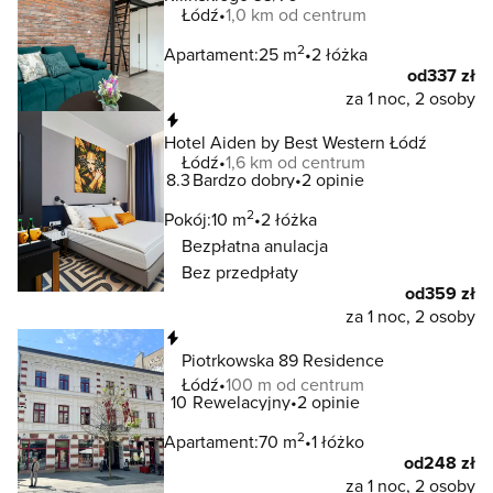
Łódź
1,0 km od centrum
2
Apartament:
25 m
2 łóżka
od
337 zł
za 1 noc, 2 osoby
Natychmiastowa rezerwacja
Hotel Aiden by Best Western Łódź
Łódź
1,6 km od centrum
8.3
Bardzo dobry
2 opinie
2
Pokój:
10 m
2 łóżka
Bezpłatna anulacja
Bez przedpłaty
od
359 zł
za 1 noc, 2 osoby
Natychmiastowa rezerwacja
Piotrkowska 89 Residence
Łódź
100 m od centrum
10
Rewelacyjny
2 opinie
2
Apartament:
70 m
1 łóżko
od
248 zł
za 1 noc, 2 osoby