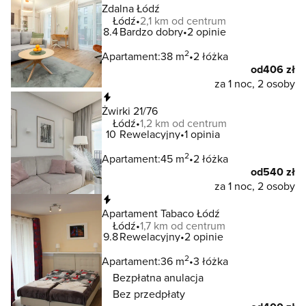
Zdalna Łódź
Łódź
2,1 km od centrum
8.4
Bardzo dobry
2 opinie
2
Apartament:
38 m
2 łóżka
od
406 zł
za 1 noc, 2 osoby
Natychmiastowa rezerwacja
Żwirki 21/76
Łódź
1,2 km od centrum
10
Rewelacyjny
1 opinia
2
Apartament:
45 m
2 łóżka
od
540 zł
za 1 noc, 2 osoby
Natychmiastowa rezerwacja
Apartament Tabaco Łódź
Łódź
1,7 km od centrum
9.8
Rewelacyjny
2 opinie
2
Apartament:
36 m
3 łóżka
Bezpłatna anulacja
Bez przedpłaty