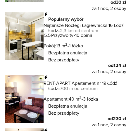
od
30 zł
za 1 noc, 2 osoby
Natychmiastowa rezerwacja
Popularny wybór
Najtańsze Noclegi Łagiewnicka 16 Łódź
Łódź
2,3 km od centrum
5.5
Przyzwoity
10 opinii
2
Pokój:
13 m
1 łóżko
Bezpłatna anulacja
Bez przedpłaty
od
124 zł
za 1 noc, 2 osoby
Natychmiastowa rezerwacja
RENT-APART Apartament nr 19 Łódź
Łódź
700 m od centrum
2
Apartament:
40 m
3 łóżka
Bezpłatna anulacja
Bez przedpłaty
od
230 zł
za 1 noc, 2 osoby
Natychmiastowa rezerwacja