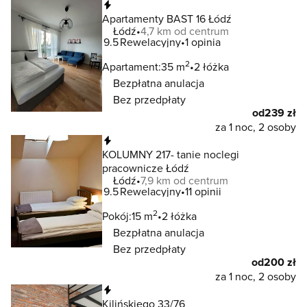
Natychmiastowa rezerwacja
Apartamenty BAST 16 Łódź
Łódź
4,7 km od centrum
9.5
Rewelacyjny
1 opinia
2
Apartament:
35 m
2 łóżka
Bezpłatna anulacja
Bez przedpłaty
od
239 zł
za 1 noc, 2 osoby
Natychmiastowa rezerwacja
KOLUMNY 217- tanie noclegi
pracownicze Łódź
Łódź
7,9 km od centrum
9.5
Rewelacyjny
11 opinii
2
Pokój:
15 m
2 łóżka
Bezpłatna anulacja
Bez przedpłaty
od
200 zł
za 1 noc, 2 osoby
Natychmiastowa rezerwacja
Kilińskiego 33/76