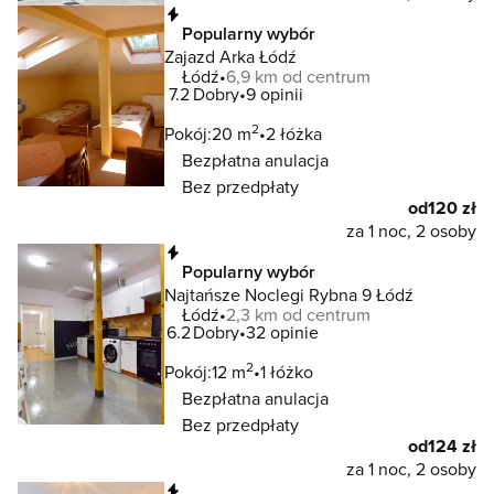
Natychmiastowa rezerwacja
Popularny wybór
Zajazd Arka Łódź
Łódź
6,9 km od centrum
7.2
Dobry
9 opinii
2
Pokój:
20 m
2 łóżka
Bezpłatna anulacja
Bez przedpłaty
od
120 zł
za 1 noc, 2 osoby
Natychmiastowa rezerwacja
Popularny wybór
Najtańsze Noclegi Rybna 9 Łódź
Łódź
2,3 km od centrum
6.2
Dobry
32 opinie
2
Pokój:
12 m
1 łóżko
Bezpłatna anulacja
Bez przedpłaty
od
124 zł
za 1 noc, 2 osoby
Natychmiastowa rezerwacja