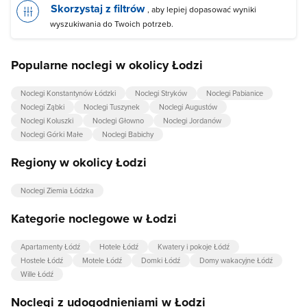
Skorzystaj z filtrów
, aby lepiej dopasować wyniki
wyszukiwania do Twoich potrzeb.
Popularne noclegi w okolicy Łodzi
Noclegi Konstantynów Łódzki
Noclegi Stryków
Noclegi Pabianice
Noclegi Ząbki
Noclegi Tuszynek
Noclegi Augustów
Noclegi Koluszki
Noclegi Głowno
Noclegi Jordanów
Noclegi Górki Małe
Noclegi Babichy
Regiony w okolicy Łodzi
Noclegi Ziemia Łódzka
Kategorie noclegowe w Łodzi
Apartamenty Łódź
Hotele Łódź
Kwatery i pokoje Łódź
Hostele Łódź
Motele Łódź
Domki Łódź
Domy wakacyjne Łódź
Wille Łódź
Noclegi z udogodnieniami w Łodzi