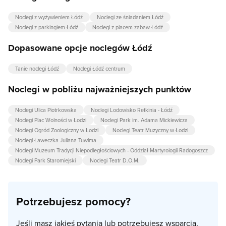
Noclegi z wyżywieniem Łódź
Noclegi ze śniadaniem Łódź
Noclegi z parkingiem Łódź
Noclegi z placem zabaw Łódź
Dopasowane opcje noclegów Łódź
Tanie noclegi Łódź
Noclegi Łódź centrum
Noclegi w pobliżu najważniejszych punktów
Noclegi Ulica Piotrkowska
Noclegi Lodowisko Retkinia - Łódź
Noclegi Plac Wolności w Łodzi
Noclegi Park im. Adama Mickiewicza
Noclegi Ogród Zoologiczny w Łodzi
Noclegi Teatr Muzyczny w Łodzi
Noclegi Ławeczka Juliana Tuwima
Noclegi Muzeum Tradycji Niepodległościowych - Oddział Martyrologii Radogoszcz
Noclegi Park Staromiejski
Noclegi Teatr D.O.M.
Potrzebujesz pomocy?
Jeśli masz jakieś pytania lub potrzebujesz wsparcia,