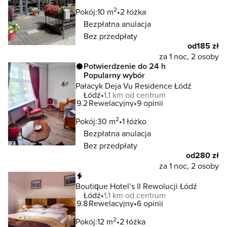
2
Pokój:
10 m
2 łóżka
Bezpłatna anulacja
Bez przedpłaty
od
185 zł
za 1 noc, 2 osoby
Potwierdzenie do 24 h
Popularny wybór
Pałacyk Deja Vu Residence Łódź
Łódź
1,1 km od centrum
9.2
Rewelacyjny
9 opinii
2
Pokój:
30 m
1 łóżko
Bezpłatna anulacja
Bez przedpłaty
od
280 zł
za 1 noc, 2 osoby
Natychmiastowa rezerwacja
Boutique Hotel’s II Rewolucji Łódź
Łódź
1,1 km od centrum
9.8
Rewelacyjny
6 opinii
2
Pokój:
12 m
2 łóżka