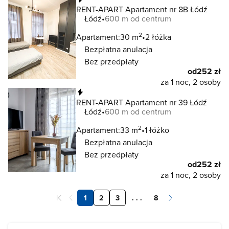
RENT-APART Apartament nr 8B Łódź
Łódź
600 m od centrum
2
Apartament:
30 m
2 łóżka
Bezpłatna anulacja
Bez przedpłaty
od
252 zł
za 1 noc, 2 osoby
Natychmiastowa rezerwacja
RENT-APART Apartament nr 39 Łódź
Łódź
600 m od centrum
2
Apartament:
33 m
1 łóżko
Bezpłatna anulacja
Bez przedpłaty
od
252 zł
za 1 noc, 2 osoby
1
2
3
. . .
8