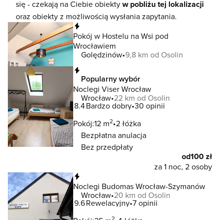
się - czekają na Ciebie obiekty
w pobliżu tej lokalizacji
oraz obiekty z możliwością wysłania zapytania.
Natychmiastowa rezerwacja
Pokój w Hostelu na Wsi pod
Wrocławiem
Golędzinów
9,8 km od Osolin
Natychmiastowa rezerwacja
Popularny wybór
Noclegi Viser Wrocław
Wrocław
22 km od Osolin
8.4
Bardzo dobry
30 opinii
2
Pokój:
12 m
2 łóżka
Bezpłatna anulacja
Bez przedpłaty
od
100 zł
za 1 noc, 2 osoby
Natychmiastowa rezerwacja
Noclegi Budomas Wrocław-Szymanów
Wrocław
20 km od Osolin
9.6
Rewelacyjny
7 opinii
2