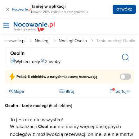
Taniej w aplikacji
×
OTWÓRZ
Nawet 20% zniżki po zalogowaniu
Nocowanie.pl
Noclegi
Noclegi Osolin
Tanie noclegi Osolin
Osolin
Wybierz daty
2 osoby
Pokaż
6 obiektów
z natychmiastową rezerwacją
Mapa
Filtruj
Sortuj
Osolin - tanie noclegi
(
6 obiektów
)
To jeszcze nie wszystko!
W lokalizacji
Osolinie
nie mamy więcej dostępnych
noclegów z możliwością rezerwacji online, ale nie martw