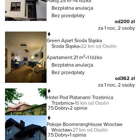
Pokój:
25 m
4 łóżka
Bezpłatna anulacja
Bez przedpłaty
od
200 zł
za 1 noc, 2 osoby
Natychmiastowa rezerwacja
Green Apart Środa Śląska
Środa Śląska
22 km od Osolin
2
Apartament:
21 m
1 łóżko
Bezpłatna anulacja
Bez przedpłaty
od
362 zł
za 1 noc, 2 osoby
Natychmiastowa rezerwacja
Hotel Pod Platanami Trzebnica
Trzebnica
16 km od Osolin
7.5
Dobry
2 opinie
Natychmiastowa rezerwacja
Pokoje BoomerangHouse Wrocław
Wrocław
27 km od Osolin
7.5
Dobry
1 opinia