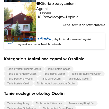
Oferta z zapytaniem
Agronis
Osolin
10
Rewelacyjny
1 opinia
Cena i termin do potwierdzenia
Skorzystaj z filtrów
, aby lepiej dopasować wyniki
wyszukiwania do Twoich potrzeb.
Kategorie z tanimi noclegami w Osolinie
Tanie kwatery i pokoje Osolin
Tanie motele Osolin
Tanie apartamenty Osolin
Tanie domki Osolin
Tanie agroturystyki Osolin
Tanie pensjonaty Osolin
Tanie wille Osolin
Tanie hotele Osolin
Tanie hostele Osolin
Tanie noclegi pracownicze Osolin
Tanie noclegi w okolicy Osolin
Tanie noclegi Psary
Tanie noclegi Wrocław
Tanie noclegi Brzyków
Tanie noclegi Golędzinów
Tanie noclegi Brzeg Dolny