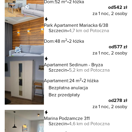
2
Dom:
52 m
2 łóżka
od
542 zł
za 1 noc, 2 osoby
Natychmiastowa rezerwacja
Park Apartament Mariacka 6/38
Szczecin
4,7 km od Potoczna
2
Dom:
48 m
2 łóżka
od
577 zł
za 1 noc, 2 osoby
Natychmiastowa rezerwacja
Apartament Sedinum - Bryza
Szczecin
5,2 km od Potoczna
2
Apartament:
24 m
2 łóżka
Bezpłatna anulacja
Bez przedpłaty
od
278 zł
za 1 noc, 2 osoby
Natychmiastowa rezerwacja
Marina Podzamcze 311
Szczecin
4,6 km od Potoczna