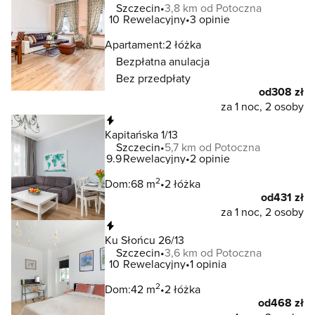
Szczecin
3,8 km od Potoczna
10
Rewelacyjny
3 opinie
Apartament:
2 łóżka
Bezpłatna anulacja
Bez przedpłaty
od
308 zł
za 1 noc, 2 osoby
Natychmiastowa rezerwacja
Kapitańska 1/13
Szczecin
5,7 km od Potoczna
9.9
Rewelacyjny
2 opinie
2
Dom:
68 m
2 łóżka
od
431 zł
za 1 noc, 2 osoby
Natychmiastowa rezerwacja
Ku Słońcu 26/13
Szczecin
3,6 km od Potoczna
10
Rewelacyjny
1 opinia
2
Dom:
42 m
2 łóżka
od
468 zł