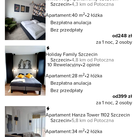
Szczecin
4,3 km od Potoczna
2
Apartament:
40 m
2 łóżka
Bezpłatna anulacja
Bez przedpłaty
od
248 zł
za 1 noc, 2 osoby
Natychmiastowa rezerwacja
Holiday Family Szczecin
Szczecin
4,8 km od Potoczna
10
Rewelacyjny
2 opinie
2
Apartament:
28 m
2 łóżka
Bezpłatna anulacja
Bez przedpłaty
od
399 zł
za 1 noc, 2 osoby
Natychmiastowa rezerwacja
Apartament Hanza Tower 1102 Szczecin
Szczecin
5,8 km od Potoczna
2
Apartament:
34 m
2 łóżka