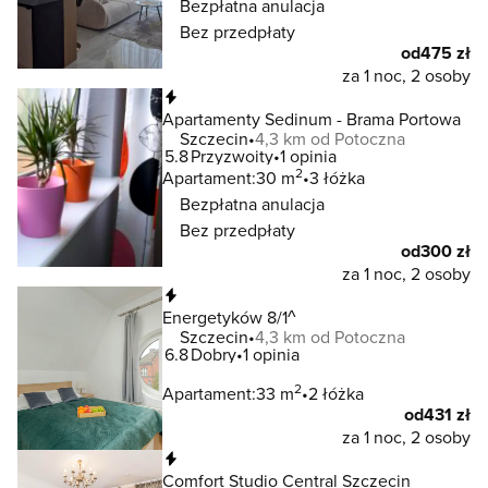
Bezpłatna anulacja
Bez przedpłaty
od
475 zł
za 1 noc, 2 osoby
Natychmiastowa rezerwacja
Apartamenty Sedinum - Brama Portowa
Szczecin
4,3 km od Potoczna
5.8
Przyzwoity
1 opinia
2
Apartament:
30 m
3 łóżka
Bezpłatna anulacja
Bez przedpłaty
od
300 zł
za 1 noc, 2 osoby
Natychmiastowa rezerwacja
Energetyków 8/1^
Szczecin
4,3 km od Potoczna
6.8
Dobry
1 opinia
2
Apartament:
33 m
2 łóżka
od
431 zł
za 1 noc, 2 osoby
Natychmiastowa rezerwacja
Comfort Studio Central Szczecin