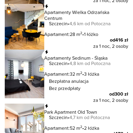
za 1 noc, 2 osoby
Natychmiastowa rezerwacja
Apartamenty Wielka Odrzańska
Centrum
Szczecin
4,6 km od Potoczna
2
Apartament:
28 m
1 łóżko
od
416 zł
za 1 noc, 2 osoby
Natychmiastowa rezerwacja
Apartamenty Sedinum - Śląska
Szczecin
4,8 km od Potoczna
2
Apartament:
32 m
3 łóżka
Bezpłatna anulacja
Bez przedpłaty
od
300 zł
za 1 noc, 2 osoby
Natychmiastowa rezerwacja
Park Apartment Old Town
Szczecin
4,7 km od Potoczna
2
Apartament:
52 m
2 łóżka