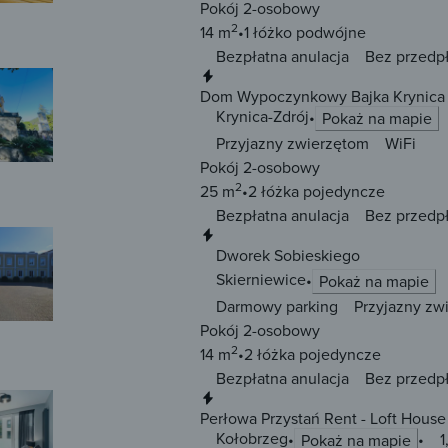
Pokój 2-osobowy
2
14 m
1 łóżko
podwójne
Bezpłatna anulacja
Bez przedp
Natychmiastowa rezerwacja
Dom Wypoczynkowy Bajka Krynica 
Krynica-Zdrój
Pokaż na mapie
Przyjazny zwierzętom
WiFi
Pokój 2-osobowy
2
25 m
2 łóżka
pojedyncze
Bezpłatna anulacja
Bez przedp
Natychmiastowa rezerwacja
Dworek Sobieskiego
Skierniewice
Pokaż na mapie
Darmowy parking
Przyjazny zw
Pokój 2-osobowy
2
14 m
2 łóżka
pojedyncze
Bezpłatna anulacja
Bez przedp
Natychmiastowa rezerwacja
Perłowa Przystań Rent - Loft House
Kołobrzeg
1
Pokaż na mapie