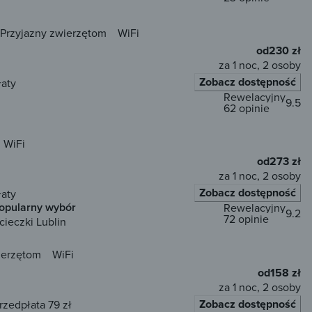
Przyjazny zwierzętom
WiFi
od
230 zł
za 1 noc, 2 osoby
Zobacz dostępność
łaty
Rewelacyjny
9.5
62 opinie
WiFi
od
273 zł
za 1 noc, 2 osoby
Zobacz dostępność
łaty
opularny wybór
Rewelacyjny
9.2
72 opinie
cieczki Lublin
ierzętom
WiFi
od
158 zł
za 1 noc, 2 osoby
Zobacz dostępność
rzedpłata 79 zł