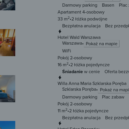
Darmowy parking
Basen
Plac
Apartament 4-osobowy
2
33 m
2 łóżka
podwójne
Bezpłatna anulacja
Bez przedp
Natychmiastowa rezerwacja
Hotel Wald Warszawa
Warszawa
Pokaż na mapie
WiFi
Pokój 2-osobowy
2
16 m
2 łóżka
pojedyncze
Śniadanie
w cenie
Oferta bezz
Natychmiastowa rezerwacja
Willa Anna Maria Szklarska Poręba
Szklarska Poręba
Pokaż na map
Darmowy parking
Plac zabaw
Pokój 2-osobowy
2
11 m
2 łóżka
pojedyncze
Bezpłatna anulacja
Bez przedp
Natychmiastowa rezerwacja