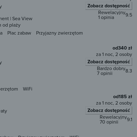
Zobacz dostępność
y
Rewelacyjny
9.5
1 opinia
ment | Sea View
 od plaży
a
Plac zabaw
Przyjazny zwierzętom
od
340 zł
za 1 noc, 2 osoby
Zobacz dostępność
y
Bardzo dobry
8.3
7 opinii
ierzętom
WiFi
od
185 zł
za 1 noc, 2 osoby
Zobacz dostępność
łaty
Rewelacyjny
9.1
70 opinii