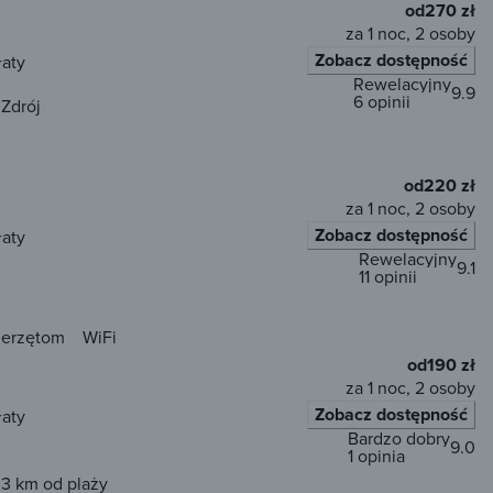
od
270 zł
za 1 noc, 2 osoby
Zobacz dostępność
łaty
Rewelacyjny
9.9
6 opinii
Zdrój
od
220 zł
za 1 noc, 2 osoby
Zobacz dostępność
łaty
Rewelacyjny
9.1
11 opinii
ierzętom
WiFi
od
190 zł
za 1 noc, 2 osoby
Zobacz dostępność
łaty
Bardzo dobry
9.0
1 opinia
,3 km od plaży