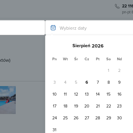
22 11
pn-pt 
Wybierz daty
Sierpień
Pn
Wt
Śr
Cz
Pt
So
Nd
któw
)
1
2
3
4
5
6
7
8
9
Natychmiastowa rezerwacja
10
11
12
13
14
15
16
Słoneczne Wzgórze Władysławow
Władysławowo
Pokaż na mapie
17
18
19
20
21
22
23
Darmowy parking
Basen
Plac
Domek 2-osobowy
24
25
26
27
28
29
30
1 łóżko
podwójne
Bezpłatna anulacja
Bez przedp
31