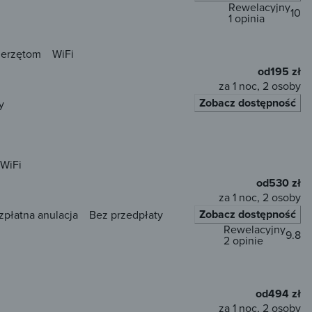
Rewelacyjny
10
1 opinia
ierzętom
WiFi
od
195 zł
za 1 noc, 2 osoby
Zobacz dostępność
y
WiFi
od
530 zł
za 1 noc, 2 osoby
Zobacz dostępność
zpłatna anulacja
Bez przedpłaty
Rewelacyjny
9.8
2 opinie
od
494 zł
za 1 noc, 2 osoby