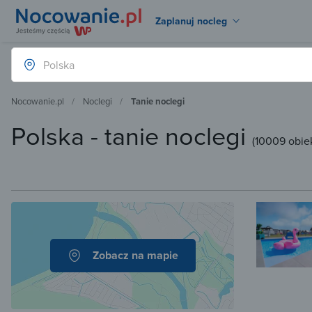
Zaplanuj nocleg
Nocowanie.pl
Noclegi
Tanie noclegi
Polska - tanie noclegi
(
10009 obie
Zobacz na mapie