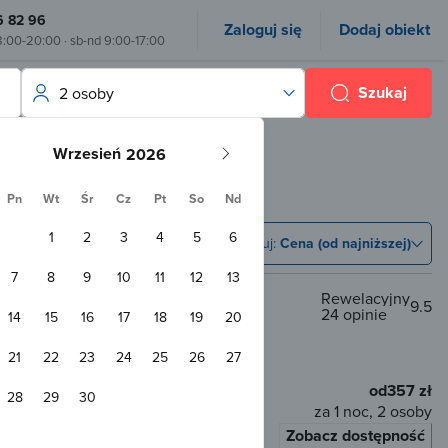
6 82 96
Zaloguj się
Dodaj obiekt
8:00-20:00 · sb-nd 9:00-17:00
Szukaj
2 osoby
Wrzesień
Pn
Wt
Śr
Cz
Pt
So
Nd
1
2
3
4
5
6
Sortuj:
Cena (od najniższej)
7
8
9
10
11
12
13
Rewelacyjny
9.5
24 opinie
14
15
16
17
18
19
20
o
700 m od plaży
21
22
23
24
25
26
27
 zabaw
od
357 zł
28
29
30
za 1 noc, 2 osoby
Zobacz dostępność
łaty