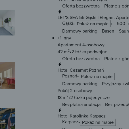
Oferta bezzwrotna
Płatne z gór
Natychmiastowa rezerwacja
LET'S SEA 55 Gąski | Elegant Apart
Gąski
500 m
Pokaż na mapie
Darmowy parking
Basen
Saun
+1 inny
Apartament 4-osobowy
2
42 m
2 łóżka
podwójne
Oferta bezzwrotna
Płatne z gór
Natychmiastowa rezerwacja
Hotel Cezamet Poznań
Poznań
Pokaż na mapie
Darmowy parking
Przyjazny zw
Pokój 2-osobowy
2
18 m
2 łóżka
pojedyncze
Bezpłatna anulacja
Bez przedp
Natychmiastowa rezerwacja
Hotel Karolinka Karpacz
Karpacz
Pokaż na mapie