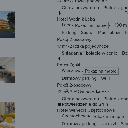
40 m
2 łóżka
podwójne
Oferta bezzwrotna
Płatne z gór
Natychmiastowa rezerwacja
P
Hotel Wodnik Łeba
Łeba
100 m 
Pokaż na mapie
Parking
Sauna
Plac zabaw
P
Pokój 2-osobowy
2
17 m
2 łóżka
pojedyncze
Śniadania i kolacje
w cenie
Be
Natychmiastowa rezerwacja
Fotex Ząbki
Warszawa
Pokaż na mapie
Darmowy parking
WiFi
Pokój 2-osobowy
2
12 m
2 łóżka
pojedyncze
Oferta bezzwrotna
Płatne z gór
Potwierdzenie do 24 h
Hotel Wenecki Częstochowa
Częstochowa
Pokaż na mapie
Darmowy parking
Jacuzzi
Sa