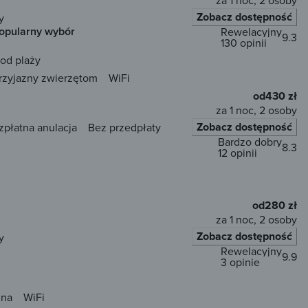
za 1 noc, 2 osoby
Zobacz dostępność
y
opularny wybór
Rewelacyjny
9.3
130 opinii
od plaży
rzyjazny zwierzętom
WiFi
od
430 zł
za 1 noc, 2 osoby
Zobacz dostępność
zpłatna anulacja
Bez przedpłaty
Bardzo dobry
8.3
12 opinii
od
280 zł
za 1 noc, 2 osoby
Zobacz dostępność
y
Rewelacyjny
9.9
3 opinie
una
WiFi