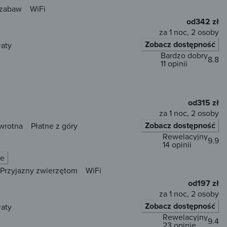
 zabaw
WiFi
od
342 zł
za 1 noc, 2 osoby
Zobacz dostępność
łaty
Bardzo dobry
8.8
11 opinii
od
315 zł
za 1 noc, 2 osoby
Zobacz dostępność
wrotna
Płatne z góry
Rewelacyjny
9.9
14 opinii
ie
Przyjazny zwierzętom
WiFi
od
197 zł
za 1 noc, 2 osoby
Zobacz dostępność
łaty
Rewelacyjny
9.4
23 opinie