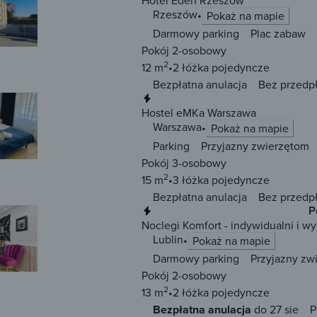
Hotel Eden Rzeszów
Rzeszów
Pokaż na mapie
Darmowy parking
Plac zabaw
Pokój 2-osobowy
2
12 m
2 łóżka
pojedyncze
Bezpłatna anulacja
Bez przedp
Natychmiastowa rezerwacja
Hostel eMKa Warszawa
Warszawa
Pokaż na mapie
Parking
Przyjazny zwierzętom
Pokój 3-osobowy
2
15 m
3 łóżka
pojedyncze
Bezpłatna anulacja
Bez przedp
Natychmiastowa rezerwacja
P
Noclegi Komfort - indywidualni i wy
Lublin
Pokaż na mapie
Darmowy parking
Przyjazny zw
Pokój 2-osobowy
2
13 m
2 łóżka
pojedyncze
Bezpłatna anulacja
do 27 sie
P