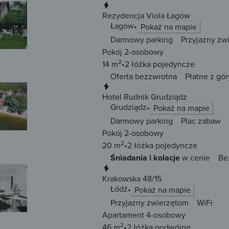
Natychmiastowa rezerwacja
Rezydencja Viola Łagów
Łagów
Pokaż na mapie
Darmowy parking
Przyjazny zw
Pokój 2-osobowy
2
14 m
2 łóżka
pojedyncze
Oferta bezzwrotna
Płatne z gór
Natychmiastowa rezerwacja
Hotel Rudnik Grudziądz
Grudziądz
Pokaż na mapie
Darmowy parking
Plac zabaw
Pokój 2-osobowy
2
20 m
2 łóżka
pojedyncze
Śniadania i kolacje
w cenie
Be
Natychmiastowa rezerwacja
Krakowska 48/15
Łódź
Pokaż na mapie
Przyjazny zwierzętom
WiFi
Apartament 4-osobowy
2
46 m
2 łóżka
podwójne