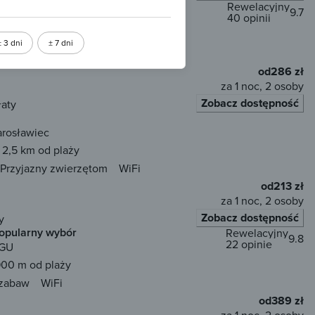
Rewelacyjny
9.7
40 opinii
ierowo
700 m od plaży
± 3 dni
± 7 dni
Przyjazny zwierzętom
WiFi
od
286 zł
za 1 noc, 2 osoby
Zobacz dostępność
łaty
arosławiec
2,5 km od plaży
Przyjazny zwierzętom
WiFi
od
213 zł
za 1 noc, 2 osoby
Zobacz dostępność
y
opularny wybór
Rewelacyjny
9.8
22 opinie
EGU
00 m od plaży
 zabaw
WiFi
od
389 zł