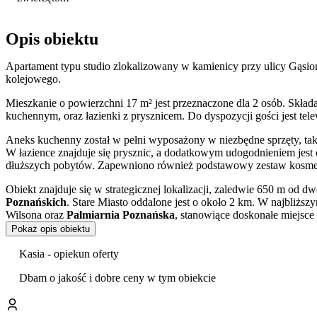
Opis obiektu
Apartament typu studio zlokalizowany w kamienicy przy ulicy Gąsior
kolejowego.
Mieszkanie o powierzchni 17 m² jest przeznaczone dla 2 osób. Skład
kuchennym, oraz łazienki z prysznicem. Do dyspozycji gości jest te
Aneks kuchenny został w pełni wyposażony w niezbędne sprzęty, tak
W łazience znajduje się prysznic, a dodatkowym udogodnieniem jest
dłuższych pobytów. Zapewniono również podstawowy zestaw kosmet
Obiekt znajduje się w strategicznej lokalizacji, zaledwie 650 m od
Poznańskich
. Stare Miasto oddalone jest o około 2 km. W najbliższ
Wilsona oraz
Palmiarnia Poznańska
, stanowiące doskonałe miejsce d
Pokaż opis obiektu
Bliskość kluczowych atrakcji Poznania pozwala na swobodne zwiedza
znajduje się historyczny Stary Rynek, gdzie można zobaczyć słynn
Kasia - opiekun oferty
Poznania, by poznać historię lokalnego przysmaku.
Dbam o jakość i dobre ceny w tym obiekcie
Obiekt akceptuje pobyt zwierząt domowych za dodatkową opłatą. Ap
budynku obowiązuje strefa płatnego parkowania.