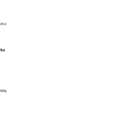
orca
rka
.
 mną