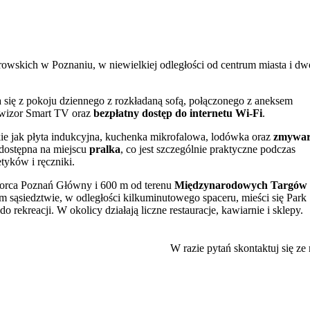
owskich w Poznaniu, w niewielkiej odległości od centrum miasta i dw
a się z pokoju dziennego z rozkładaną sofą, połączonego z aneksem
lewizor Smart TV oraz
bezpłatny dostęp do internetu Wi-Fi
.
ie jak płyta indukcyjna, kuchenka mikrofalowa, lodówka oraz
zmywa
 dostępna na miejscu
pralka
, co jest szczególnie praktyczne podczas
yków i ręczniki.
 dworca Poznań Główny i 600 m od terenu
Międzynarodowych Targów
ym sąsiedztwie, w odległości kilkuminutowego spaceru, mieści się Park
o rekreacji. W okolicy działają liczne restauracje, kawiarnie i sklepy.
nie. W zasięgu krótkiego spaceru lub dojazdu komunikacją miejską
e Poznańskie Koziołki. Warto również odwiedzić Rogalowe Muzeum
W razie pytań skontaktuj się ze
artament nie ma przypisanego miejsca parkingowego, a w otoczeniu