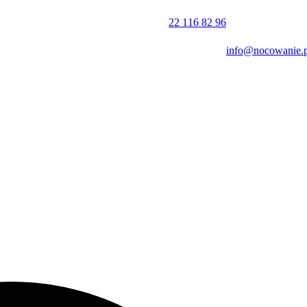
nalizm personelu.
22 116 82 96
info@nocowanie.p