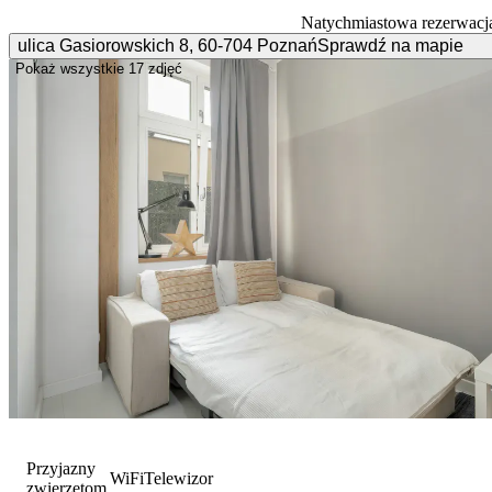
Natychmiastowa rezerwacj
ulica Gasiorowskich
8
,
60-704
Poznań
Sprawdź na mapie
Pokaż wszystkie
17 zdjęć
Przyjazny
WiFi
Telewizor
zwierzętom