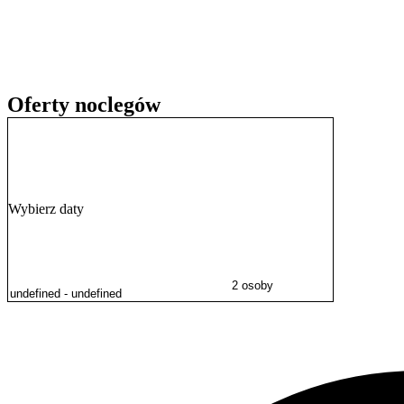
Goście szczególnie wysoko oceniają lokalizację obiektu oraz profesjo
Oferty noclegów
Wybierz daty
2 osoby