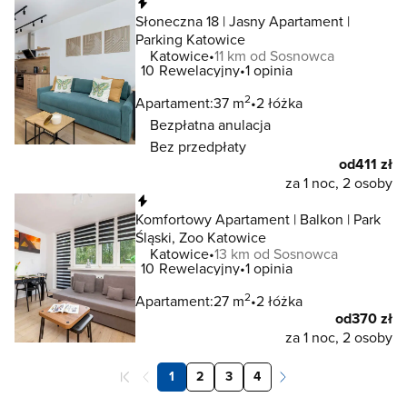
Natychmiastowa rezerwacja
Słoneczna 18 | Jasny Apartament |
Parking Katowice
Katowice
11 km od Sosnowca
10
Rewelacyjny
1 opinia
2
Apartament:
37 m
2 łóżka
Bezpłatna anulacja
Bez przedpłaty
od
411 zł
za 1 noc, 2 osoby
Natychmiastowa rezerwacja
Komfortowy Apartament | Balkon | Park
Śląski, Zoo Katowice
Katowice
13 km od Sosnowca
10
Rewelacyjny
1 opinia
2
Apartament:
27 m
2 łóżka
od
370 zł
za 1 noc, 2 osoby
1
2
3
4