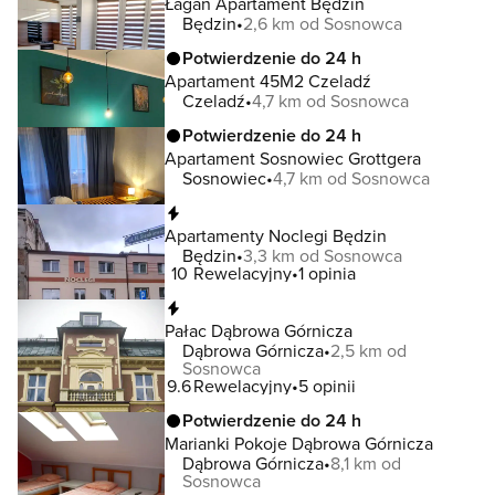
Łagan Apartament Będzin
Będzin
2,6 km od Sosnowca
Potwierdzenie do 24 h
Apartament 45M2 Czeladź
Czeladź
4,7 km od Sosnowca
Potwierdzenie do 24 h
Apartament Sosnowiec Grottgera
Sosnowiec
4,7 km od Sosnowca
Natychmiastowa rezerwacja
Apartamenty Noclegi Będzin
Będzin
3,3 km od Sosnowca
10
Rewelacyjny
1 opinia
Natychmiastowa rezerwacja
Pałac Dąbrowa Górnicza
Dąbrowa Górnicza
2,5 km od
Sosnowca
9.6
Rewelacyjny
5 opinii
Potwierdzenie do 24 h
Marianki Pokoje Dąbrowa Górnicza
Dąbrowa Górnicza
8,1 km od
Sosnowca