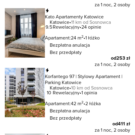
za 1 noc, 2 osoby
Natychmiastowa rezerwacja
Kato Apartamenty Katowice
Katowice
11 km od Sosnowca
9.5
Rewelacyjny
24 opinie
2
Apartament:
24 m
1 łóżko
Bezpłatna anulacja
Bez przedpłaty
od
253 zł
za 1 noc, 2 osoby
Natychmiastowa rezerwacja
Korfantego 97 | Stylowy Apartament |
Parking Katowice
Katowice
10 km od Sosnowca
10
Rewelacyjny
1 opinia
2
Apartament:
42 m
2 łóżka
Bezpłatna anulacja
Bez przedpłaty
od
411 zł
za 1 noc, 2 osoby