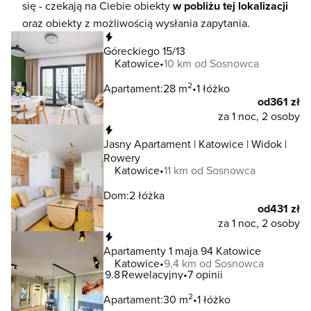
się - czekają na Ciebie obiekty
w pobliżu tej lokalizacji
oraz obiekty z możliwością wysłania zapytania.
Natychmiastowa rezerwacja
Góreckiego 15/13
Katowice
10 km od Sosnowca
2
Apartament:
28 m
1 łóżko
od
361 zł
za 1 noc, 2 osoby
Natychmiastowa rezerwacja
Jasny Apartament | Katowice | Widok |
Rowery
Katowice
11 km od Sosnowca
Dom:
2 łóżka
od
431 zł
za 1 noc, 2 osoby
Natychmiastowa rezerwacja
Apartamenty 1 maja 94 Katowice
Katowice
9,4 km od Sosnowca
9.8
Rewelacyjny
7 opinii
2
Apartament:
30 m
1 łóżko