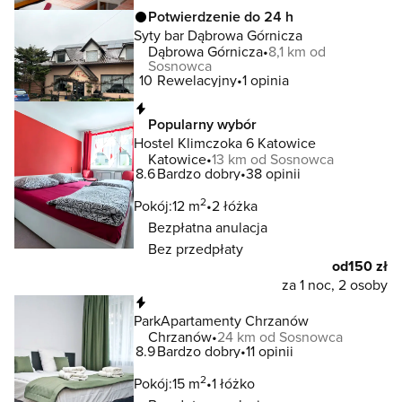
Potwierdzenie do 24 h
Syty bar Dąbrowa Górnicza
Dąbrowa Górnicza
8,1 km od
Sosnowca
10
Rewelacyjny
1 opinia
Natychmiastowa rezerwacja
Popularny wybór
Hostel Klimczoka 6 Katowice
Katowice
13 km od Sosnowca
8.6
Bardzo dobry
38 opinii
2
Pokój:
12 m
2 łóżka
Bezpłatna anulacja
Bez przedpłaty
od
150 zł
za 1 noc, 2 osoby
Natychmiastowa rezerwacja
ParkApartamenty Chrzanów
Chrzanów
24 km od Sosnowca
8.9
Bardzo dobry
11 opinii
2
Pokój:
15 m
1 łóżko