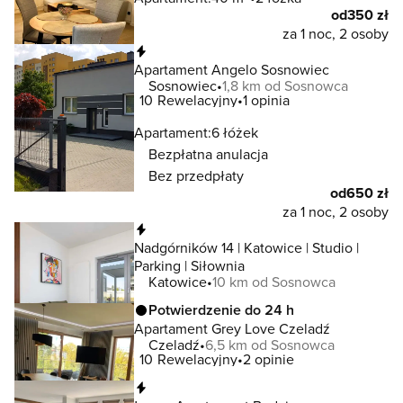
od
350 zł
za 1 noc, 2 osoby
Natychmiastowa rezerwacja
Apartament Angelo Sosnowiec
Sosnowiec
1,8 km od Sosnowca
10
Rewelacyjny
1 opinia
Apartament:
6 łóżek
Bezpłatna anulacja
Bez przedpłaty
od
650 zł
za 1 noc, 2 osoby
Natychmiastowa rezerwacja
Nadgórników 14 | Katowice | Studio |
Parking | Siłownia
Katowice
10 km od Sosnowca
Potwierdzenie do 24 h
Apartament Grey Love Czeladź
Czeladź
6,5 km od Sosnowca
10
Rewelacyjny
2 opinie
Natychmiastowa rezerwacja