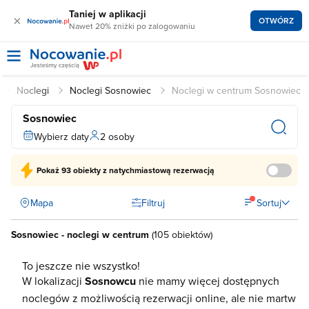
Taniej w aplikacji
×
OTWÓRZ
Nawet 20% zniżki po zalogowaniu
Noclegi
Noclegi Sosnowiec
Noclegi w centrum Sosnowiec
Sosnowiec
Wybierz daty
2 osoby
Pokaż
93 obiekty
z natychmiastową rezerwacją
Mapa
Filtruj
Sortuj
Sosnowiec - noclegi w centrum
(
105 obiektów
)
To jeszcze nie wszystko!
W lokalizacji
Sosnowcu
nie mamy więcej dostępnych
noclegów z możliwością rezerwacji online, ale nie martw