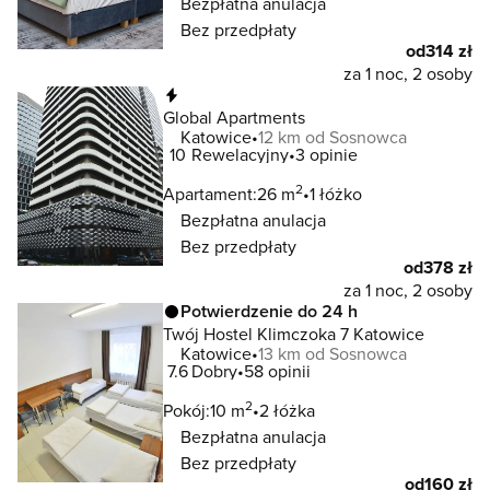
Bezpłatna anulacja
Bez przedpłaty
od
314 zł
za 1 noc, 2 osoby
Natychmiastowa rezerwacja
Global Apartments
Katowice
12 km od Sosnowca
10
Rewelacyjny
3 opinie
2
Apartament:
26 m
1 łóżko
Bezpłatna anulacja
Bez przedpłaty
od
378 zł
za 1 noc, 2 osoby
Potwierdzenie do 24 h
Twój Hostel Klimczoka 7 Katowice
Katowice
13 km od Sosnowca
7.6
Dobry
58 opinii
2
Pokój:
10 m
2 łóżka
Bezpłatna anulacja
Bez przedpłaty
od
160 zł