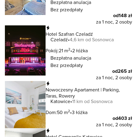
Bezpłatna anulacja
Bez przedpłaty
od
148 zł
za 1 noc, 2 osoby
Natychmiastowa rezerwacja
Hotel Szafran Czeladź
Czeladź
4,6 km od Sosnowca
2
Pokój:
21 m
2 łóżka
Bezpłatna anulacja
Bez przedpłaty
od
265 zł
za 1 noc, 2 osoby
Natychmiastowa rezerwacja
Nowoczesny Apartament | Parking,
Taras, Rowery
Katowice
11 km od Sosnowca
2
Dom:
50 m
3 łóżka
od
403 zł
za 1 noc, 2 osoby
Natychmiastowa rezerwacja
Hotel Campanile Katowice