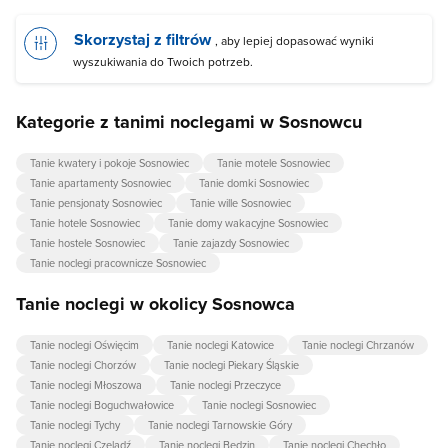
Skorzystaj z filtrów
, aby lepiej dopasować wyniki
wyszukiwania do Twoich potrzeb.
Kategorie z tanimi noclegami w Sosnowcu
Tanie kwatery i pokoje Sosnowiec
Tanie motele Sosnowiec
Tanie apartamenty Sosnowiec
Tanie domki Sosnowiec
Tanie pensjonaty Sosnowiec
Tanie wille Sosnowiec
Tanie hotele Sosnowiec
Tanie domy wakacyjne Sosnowiec
Tanie hostele Sosnowiec
Tanie zajazdy Sosnowiec
Tanie noclegi pracownicze Sosnowiec
Tanie noclegi w okolicy Sosnowca
Tanie noclegi Oświęcim
Tanie noclegi Katowice
Tanie noclegi Chrzanów
Tanie noclegi Chorzów
Tanie noclegi Piekary Śląskie
Tanie noclegi Młoszowa
Tanie noclegi Przeczyce
Tanie noclegi Boguchwałowice
Tanie noclegi Sosnowiec
Tanie noclegi Tychy
Tanie noclegi Tarnowskie Góry
Tanie noclegi Czeladź
Tanie noclegi Będzin
Tanie noclegi Chechło