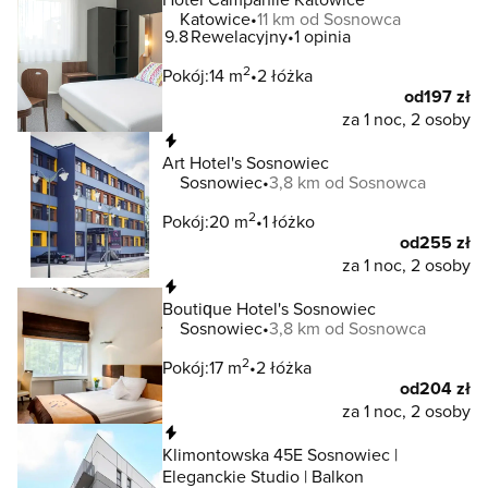
Katowice
11 km od Sosnowca
9.8
Rewelacyjny
1 opinia
2
Pokój:
14 m
2 łóżka
od
197 zł
za 1 noc, 2 osoby
Natychmiastowa rezerwacja
Art Hotel's Sosnowiec
Sosnowiec
3,8 km od Sosnowca
2
Pokój:
20 m
1 łóżko
od
255 zł
za 1 noc, 2 osoby
Natychmiastowa rezerwacja
Boutique Hotel's Sosnowiec
Sosnowiec
3,8 km od Sosnowca
2
Pokój:
17 m
2 łóżka
od
204 zł
za 1 noc, 2 osoby
Natychmiastowa rezerwacja
Klimontowska 45E Sosnowiec |
Eleganckie Studio | Balkon