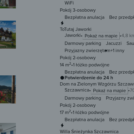
WiFi
Pokój 3-osobowy
Bezpłatna anulacja
Bez przedp
Natychmiastowa rezerwacja
ToTutaj Jaworki
Jaworki
4,8 k
Pokaż na mapie
Darmowy parking
Jacuzzi
Sa
Przyjazny zwierzętom
+1 inny
Pokój 2-osobowy
2
14 m
1 łóżko
podwójne
Bezpłatna anulacja
Bez przedp
Potwierdzenie do 24 h
Dom na Zielonym Wzgórzu Szczaw
Szczawnica
7
Pokaż na mapie
Darmowy parking
Przyjazny zw
Pokój 2-osobowy
2
17 m
1 łóżko
podwójne
Bezpłatna anulacja
Bez przedp
Natychmiastowa rezerwacja
Willa Śnieżynka Szczawnica