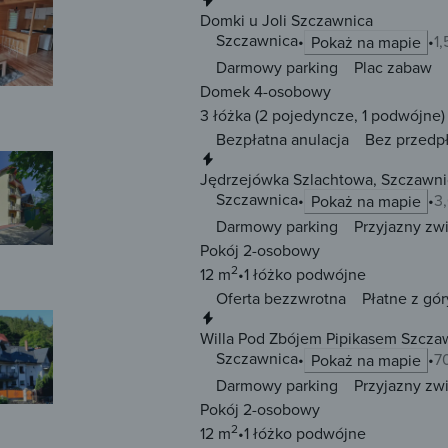
Domki u Joli Szczawnica
Szczawnica
1
Pokaż na mapie
Darmowy parking
Plac zabaw
Domek 4-osobowy
3 łóżka
(2 pojedyncze, 1 podwójne)
Bezpłatna anulacja
Bez przedp
Natychmiastowa rezerwacja
Jędrzejówka Szlachtowa, Szczawni
Szczawnica
3
Pokaż na mapie
Darmowy parking
Przyjazny zw
Pokój 2-osobowy
2
12 m
1 łóżko
podwójne
Oferta bezzwrotna
Płatne z gór
Natychmiastowa rezerwacja
Willa Pod Zbójem Pipikasem Szcza
Szczawnica
7
Pokaż na mapie
Darmowy parking
Przyjazny zw
Pokój 2-osobowy
2
12 m
1 łóżko
podwójne