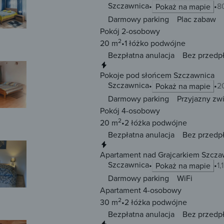
Szczawnica
8
Pokaż na mapie
Darmowy parking
Plac zabaw
Pokój 2-osobowy
2
20 m
1 łóżko
podwójne
Bezpłatna anulacja
Bez przedp
Natychmiastowa rezerwacja
Pokoje pod słońcem Szczawnica
Szczawnica
2
Pokaż na mapie
Darmowy parking
Przyjazny zw
Pokój 4-osobowy
2
20 m
2 łóżka
podwójne
Bezpłatna anulacja
Bez przedp
Natychmiastowa rezerwacja
Apartament nad Grajcarkiem Szcza
Szczawnica
1
Pokaż na mapie
Darmowy parking
WiFi
Apartament 4-osobowy
2
30 m
2 łóżka
podwójne
Bezpłatna anulacja
Bez przedp
Natychmiastowa rezerwacja