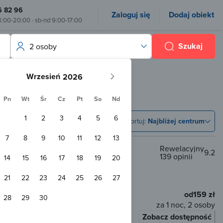
6 82 96
Zaloguj się
Dodaj obiekt
8:00-20:00 · sb-nd 9:00-17:00
Szukaj
2 osoby
Wrzesień
Pn
Wt
Śr
Cz
Pt
So
Nd
1
2
3
4
5
6
Sortuj:
Najbliżej centrum
7
8
9
10
11
12
13
Rewelacyjny
9.2
139 opinii
14
15
16
17
18
19
20
zczawnica
00 m od centrum
21
22
23
24
25
26
27
od
159 zł
28
29
30
za 1 noc, 2 osoby
Zobacz dostępność
łaty