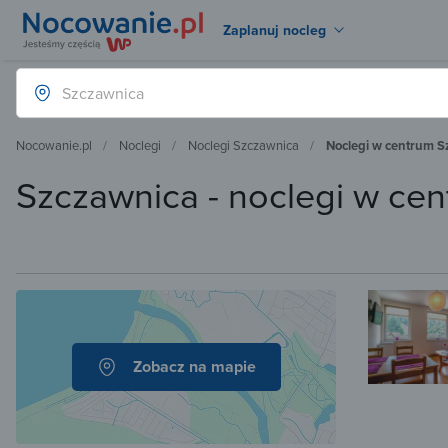
Zaplanuj nocleg
Nocowanie.pl
Noclegi
Noclegi Szczawnica
Noclegi w centrum S
Szczawnica - noclegi w ce
Zobacz na mapie