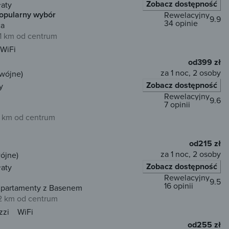
Zobacz dostępność
łaty
opularny wybór
Rewelacyjny
9.9
34 opinie
ca
,1 km od centrum
WiFi
od
399 zł
za 1 noc, 2 osoby
dwójne)
Zobacz dostępność
y
Rewelacyjny
9.6
7 opinii
,1 km od centrum
od
215 zł
za 1 noc, 2 osoby
ójne)
Zobacz dostępność
łaty
Rewelacyjny
9.5
16 opinii
Apartamenty z Basenem
,2 km od centrum
zzi
WiFi
od
255 zł