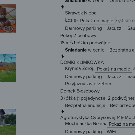
Śniadanie
w cenie
Oferta bezz
Natychmiastowa rezerwacja
Skrawek Nieba
Łosie
7,0 km o
Pokaż na mapie
Darmowy parking
Jacuzzi
Sa
Pokój 2-osobowy
2
18 m
1 łóżko
podwójne
Śniadanie
w cenie
Bezpłatna a
Natychmiastowa rezerwacja
DOMKI KLIMKÓWKA
Krynica-Zdrój
Pokaż na mapie
Darmowy parking
Jacuzzi
Sa
Przyjazny zwierzętom
Domek 5-osobowy
3 łóżka
(1 pojedyncze, 2 podwójne)
Bezpłatna anulacja
Bez przedp
Natychmiastowa rezerwacja
Agroturystyka Cyprysowej 149 Moc
Mochnaczka Niżna
Pokaż na ma
Darmowy parking
WiFi