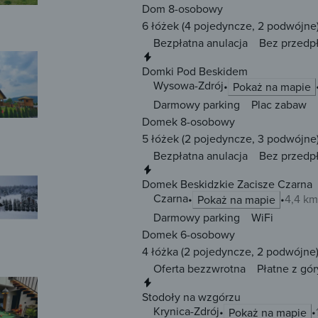
Dom 8-osobowy
6 łóżek
(4 pojedyncze, 2 podwójne
Bezpłatna anulacja
Bez przedp
Natychmiastowa rezerwacja
Domki Pod Beskidem
Wysowa-Zdrój
Pokaż na mapie
Darmowy parking
Plac zabaw
Domek 8-osobowy
5 łóżek
(2 pojedyncze, 3 podwójne
Bezpłatna anulacja
Bez przedp
Natychmiastowa rezerwacja
Domek Beskidzkie Zacisze Czarna
Czarna
4,4 km
Pokaż na mapie
Darmowy parking
WiFi
Domek 6-osobowy
4 łóżka
(2 pojedyncze, 2 podwójne
Oferta bezzwrotna
Płatne z gór
Natychmiastowa rezerwacja
Stodoły na wzgórzu
Krynica-Zdrój
Pokaż na mapie