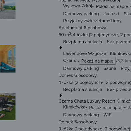
Wysowa-Zdrój
Pokaż na mapie
Darmowy parking
Jacuzzi
Sa
Przyjazny zwierzętom
+1 inny
Apartament 6-osobowy
2
60 m
4 łóżka
(2 pojedyncze, 2 po
Bezpłatna anulacja
Bez przedp
Natychmiastowa rezerwacja
Lawendove Wzgórze - Klimkówka
Czarna
3,3 km
Pokaż na mapie
Darmowy parking
Sauna
Przy
Domek 6-osobowy
4 łóżka
(2 pojedyncze, 2 podwójne
Bezpłatna anulacja
Bez przedp
Natychmiastowa rezerwacja
Czarna Chata Luxury Resort Klimk
Klimkówka
4,
Pokaż na mapie
Darmowy parking
WiFi
Domek 5-osobowy
3 łóżka
(1 pojedyncze, 2 podwójne)