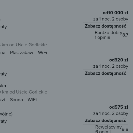
od
10 000 zł
za 1 noc, 2 osoby
)
Zobacz dostępność
łaty
Bardzo dobry
8.7
1 opinia
8 km od Uście Gorlickie
una
Plac zabaw
WiFi
od
320 zł
za 1 noc, 2 osoby
Zobacz dostępność
łaty
wka
0 km od Uście Gorlickie
zzi
Sauna
WiFi
od
575 zł
za 1 noc, 2 osoby
wójne)
Zobacz dostępność
łaty
Rewelacyjny
9.8
6 opinii