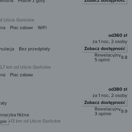
Zobacz dostępność
wrotna
Płatne z góry
d Uście Gorlickie
una
Plac zabaw
WiFi
od
360 zł
za 1 noc, 2 osoby
Zobacz dostępność
nulacja
Bez przedpłaty
Rewelacyjny
9.8
5 opinii
5,7 km od Uście Gorlickie
una
Plac zabaw
od
380 zł
za 1 noc, 2 osoby
Zobacz dostępność
łaty
Rewelacyjny
9.9
3 opinie
hnaczka Niżna
13 km od Uście Gorlickie
pie