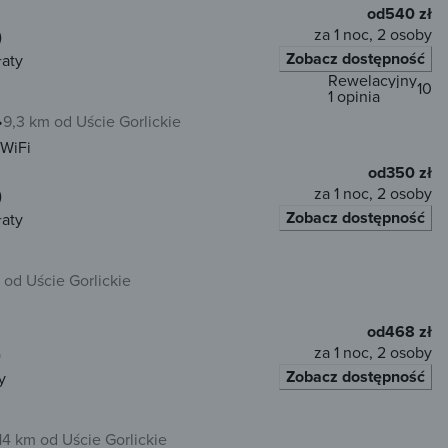
od
540 zł
za 1 noc, 2 osoby
)
Zobacz dostępność
łaty
Rewelacyjny
10
1 opinia
9,3 km od Uście Gorlickie
WiFi
od
350 zł
za 1 noc, 2 osoby
)
Zobacz dostępność
łaty
 od Uście Gorlickie
od
468 zł
za 1 noc, 2 osoby
)
Zobacz dostępność
y
14 km od Uście Gorlickie