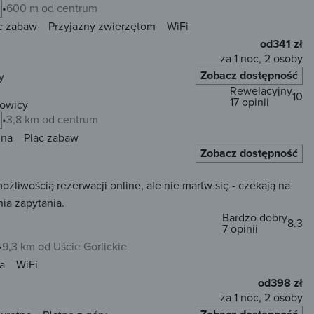
600 m od centrum
c zabaw
Przyjazny zwierzętom
WiFi
od
341 zł
za 1 noc, 2 osoby
Zobacz dostępność
y
Rewelacyjny
10
17 opinii
owicy
3,8 km od centrum
una
Plac zabaw
Zobacz dostępność
iwością rezerwacji online, ale nie martw się - czekają na
ia zapytania.
Bardzo dobry
8.3
7 opinii
9,3 km od Uście Gorlickie
a
WiFi
od
398 zł
za 1 noc, 2 osoby