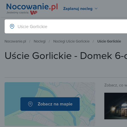
Zaplanuj nocleg
Nocowanie.pl
Noclegi
Noclegi Uście Gorlickie
Uście Gorlickie
Uście Gorlickie - Domek 6
Zobacz, co 
Zobacz na mapie