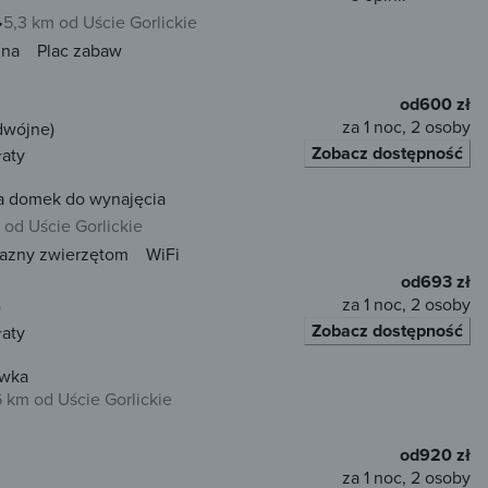
5,3 km od Uście Gorlickie
una
Plac zabaw
od
600 zł
za 1 noc, 2 osoby
dwójne)
Zobacz dostępność
łaty
 domek do wynajęcia
 od Uście Gorlickie
jazny zwierzętom
WiFi
od
693 zł
za 1 noc, 2 osoby
)
Zobacz dostępność
łaty
ówka
6 km od Uście Gorlickie
od
920 zł
za 1 noc, 2 osoby