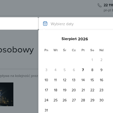
22 11
pn-pt 
Wybierz daty
Sierpień
-osobowy
Pn
Wt
Śr
Cz
Pt
So
Nd
1
2
3
4
5
6
7
8
9
wpływa na kolejność prezentowanych obiektów.
Sprawdź.
10
11
12
13
14
15
16
Natychmiastowa rezerwacja
Hotel Jaśmin Regietów
17
18
19
20
21
22
23
Uście Gorlickie
Pokaż na mapie
24
25
26
27
28
29
30
Darmowy parking
Plac zabaw
Pokój 2-osobowy
31
2