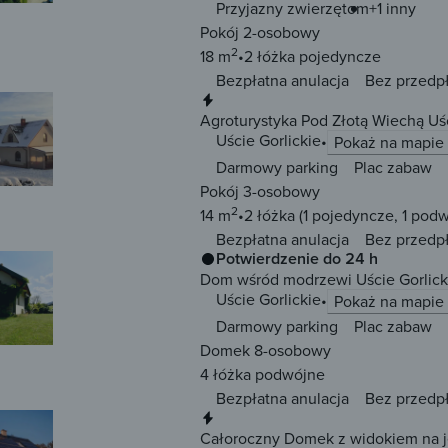
Przyjazny zwierzętom
+1 inny
Pokój 2-osobowy
2
18 m
2 łóżka
pojedyncze
Bezpłatna anulacja
Bez przedp
Natychmiastowa rezerwacja
Agroturystyka Pod Złotą Wiechą Uśc
Uście Gorlickie
Pokaż na mapie
Darmowy parking
Plac zabaw
Pokój 3-osobowy
2
14 m
2 łóżka
(1 pojedyncze, 1 pod
Bezpłatna anulacja
Bez przedp
Potwierdzenie do 24 h
Dom wśród modrzewi Uście Gorlick
Uście Gorlickie
Pokaż na mapie
Darmowy parking
Plac zabaw
Domek 8-osobowy
4 łóżka
podwójne
Bezpłatna anulacja
Bez przedp
Natychmiastowa rezerwacja
Całoroczny Domek z widokiem na je