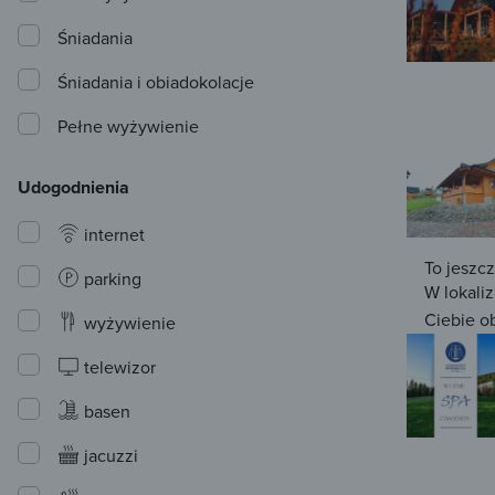
Śniadania
Śniadania i obiadokolacje
Pełne wyżywienie
Udogodnienia
internet
To jeszc
parking
W lokaliz
Ciebie o
wyżywienie
telewizor
basen
jacuzzi