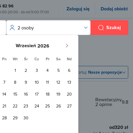
6 82 96
Zaloguj się
Dodaj obiekt
8:00-20:00 · sb-nd 9:00-17:00
Szukaj
2 osoby
Wrzesień
Pn
Wt
Śr
Cz
Pt
So
Nd
1
2
3
4
5
6
Sortuj:
Nasze propozycje
7
8
9
10
11
12
13
14
15
16
17
18
19
20
Rewelacyjny
9.8
2 opinie
21
22
23
24
25
26
27
7,2 km od centrum
28
29
30
Przyjazny zwierzętom
WiFi
od
320 zł