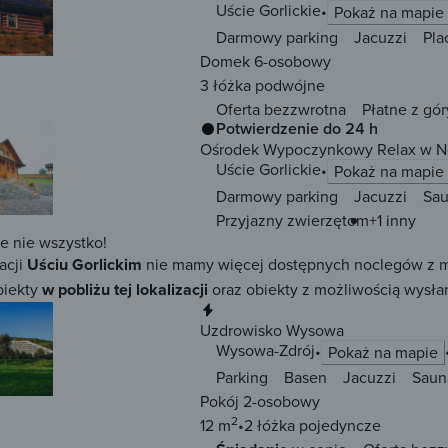
Uście Gorlickie
Pokaż na mapie
Darmowy parking
Jacuzzi
Pla
Domek 6-osobowy
3 łóżka
podwójne
Oferta bezzwrotna
Płatne z gór
Potwierdzenie do 24 h
Ośrodek Wypoczynkowy Relax w N
Uście Gorlickie
Pokaż na mapie
Darmowy parking
Jacuzzi
Sa
Przyjazny zwierzętom
+1 inny
ze nie wszystko!
acji
Uściu Gorlickim
nie mamy więcej dostępnych noclegów z możl
biekty
w pobliżu tej lokalizacji
oraz obiekty z możliwością wysłan
Natychmiastowa rezerwacja
Uzdrowisko Wysowa
Wysowa-Zdrój
Pokaż na mapie
Parking
Basen
Jacuzzi
Saun
Pokój 2-osobowy
2
12 m
2 łóżka
pojedyncze