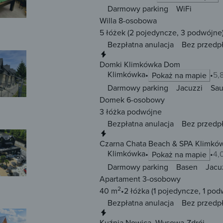
Darmowy parking
WiFi
Willa 8-osobowa
5 łóżek
(2 pojedyncze, 3 podwójne
Bezpłatna anulacja
Bez przedp
Natychmiastowa rezerwacja
Domki Klimkówka Dom
Klimkówka
5,
Pokaż na mapie
Darmowy parking
Jacuzzi
Sa
Domek 6-osobowy
3 łóżka
podwójne
Bezpłatna anulacja
Bez przedp
Natychmiastowa rezerwacja
Czarna Chata Beach & SPA Klimkó
Klimkówka
4,
Pokaż na mapie
Darmowy parking
Basen
Jacu
Apartament 3-osobowy
2
40 m
2 łóżka
(1 pojedyncze, 1 pod
Bezpłatna anulacja
Bez przedp
Natychmiastowa rezerwacja
Kuźnia Nowica, Wysowa-Zdrój