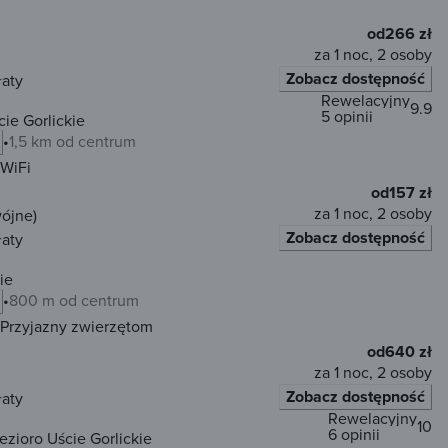
od
266 zł
za 1 noc, 2 osoby
Zobacz dostępność
łaty
Rewelacyjny
9.9
5 opinii
ie Gorlickie
1,5 km od centrum
WiFi
od
157 zł
za 1 noc, 2 osoby
wójne)
Zobacz dostępność
łaty
ie
800 m od centrum
Przyjazny zwierzętom
od
640 zł
za 1 noc, 2 osoby
Zobacz dostępność
łaty
Rewelacyjny
10
6 opinii
zioro Uście Gorlickie