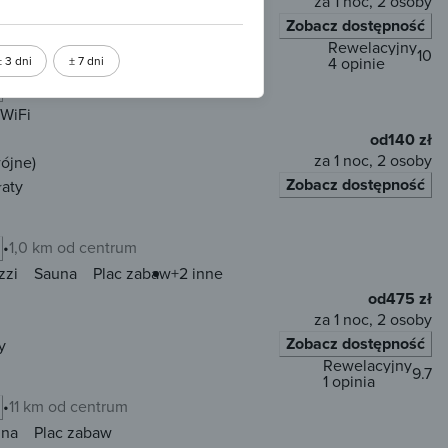
za 1 noc, 2 osoby
Zobacz dostępność
nulacja
Bez przedpłaty
Rewelacyjny
10
± 3 dni
± 7 dni
4 opinie
1,2 km od centrum
WiFi
od
140 zł
za 1 noc, 2 osoby
ójne)
Zobacz dostępność
łaty
1,0 km od centrum
zzi
Sauna
Plac zabaw
+2 inne
od
475 zł
za 1 noc, 2 osoby
Zobacz dostępność
y
Rewelacyjny
9.7
1 opinia
11 km od centrum
una
Plac zabaw