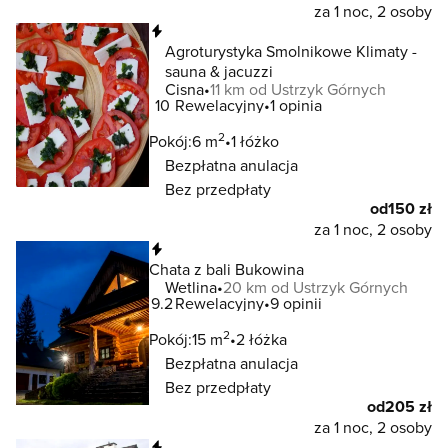
za 1 noc, 2 osoby
Natychmiastowa rezerwacja
Agroturystyka Smolnikowe Klimaty -
sauna & jacuzzi
Cisna
11 km od Ustrzyk Górnych
10
Rewelacyjny
1 opinia
2
Pokój:
6 m
1 łóżko
Bezpłatna anulacja
Bez przedpłaty
od
150 zł
za 1 noc, 2 osoby
Natychmiastowa rezerwacja
Chata z bali Bukowina
Wetlina
20 km od Ustrzyk Górnych
9.2
Rewelacyjny
9 opinii
2
Pokój:
15 m
2 łóżka
Bezpłatna anulacja
Bez przedpłaty
od
205 zł
za 1 noc, 2 osoby
Natychmiastowa rezerwacja