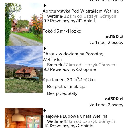
Natychmiastowa rezerwacja
Agroturystyka Pod Wiatrakiem Wetlina
Wetlina
22 km od Ustrzyk Górnych
9.7
Rewelacyjny
112 opinii
2
Pokój:
15 m
1 łóżko
od
180 zł
za 1 noc, 2 osoby
Natychmiastowa rezerwacja
Chata z widokiem na Połoninę
Wetlińską
Smerek
17 km od Ustrzyk Górnych
9.7
Rewelacyjny
52 opinie
2
Apartament:
33 m
1 łóżko
Bezpłatna anulacja
Bez przedpłaty
od
300 zł
za 1 noc, 2 osoby
Natychmiastowa rezerwacja
Kaajówka Ludowa Chata Wetlina
Wetlina
18 km od Ustrzyk Górnych
10
Rewelacyjny
2 opinie