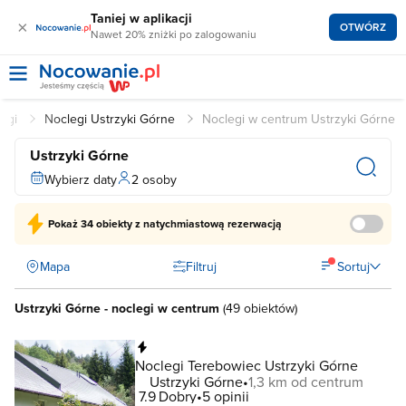
Taniej w aplikacji
×
OTWÓRZ
Nawet 20% zniżki po zalogowaniu
legi
Noclegi Ustrzyki Górne
Noclegi w centrum Ustrzyki Górne
Ustrzyki Górne
Wybierz daty
2 osoby
Pokaż
34 obiekty
z natychmiastową rezerwacją
Mapa
Filtruj
Sortuj
Ustrzyki Górne - noclegi w centrum
(
49 obiektów
)
Natychmiastowa rezerwacja
Noclegi Terebowiec Ustrzyki Górne
Ustrzyki Górne
1,3 km od centrum
7.9
Dobry
5 opinii