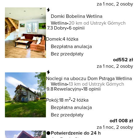
za 1 noc, 2 osoby
Natychmiastowa rezerwacja
Domki Bobelina Wetlina
Wetlina
20 km od Ustrzyk Górnych
7.3
Dobry
6 opinii
Domek:
4 łóżka
Bezpłatna anulacja
Bez przedpłaty
od
552 zł
za 1 noc, 2 osoby
Natychmiastowa rezerwacja
Noclegi na uboczu Dom Pstrąga Wetlina
Wetlina
13 km od Ustrzyk Górnych
9.8
Rewelacyjny
18 opinii
2
Pokój:
18 m
2 łóżka
Bezpłatna anulacja
Bez przedpłaty
od
1 008 zł
za 1 noc, 2 osoby
Potwierdzenie do 24 h