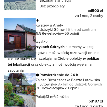
Bezpłatna anulacja
Bez przedpłaty
od
500 zł
za 1 noc, 2 osoby
Natychmiastowa rezerwacja
Kwatery u Anety
Ustrzyki Górne
1,5 km od centrum
9.8
Rewelacyjny
66 opinii
To jeszcze nie wszystko!
W lokalizacji
Ustrzykach Górnych
nie mamy więcej
dostępnych noclegów z możliwością rezerwacji online,
ale nie martw się - czekają na Ciebie obiekty
w pobliżu
tej lokalizacji
oraz obiekty z możliwością wysłania
zapytania.
Potwierdzenie do 24 h
Zajazd Bieszczadzka Baszta Lutowiska
Lutowiska
8,7 km od Ustrzyk Górnych
10
Rewelacyjny
20 opinii
2
Pokój:
13 m
2 łóżka
od
187 zł
za 1 noc, 2 osoby