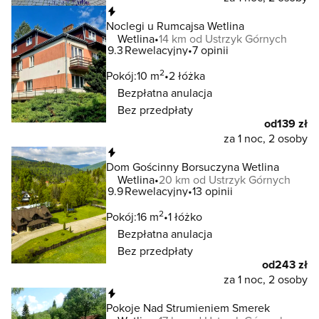
Natychmiastowa rezerwacja
Noclegi u Rumcajsa Wetlina
Wetlina
14 km od Ustrzyk Górnych
9.3
Rewelacyjny
7 opinii
2
Pokój:
10 m
2 łóżka
Bezpłatna anulacja
Bez przedpłaty
od
139 zł
za 1 noc, 2 osoby
Natychmiastowa rezerwacja
Dom Gościnny Borsuczyna Wetlina
Wetlina
20 km od Ustrzyk Górnych
9.9
Rewelacyjny
13 opinii
2
Pokój:
16 m
1 łóżko
Bezpłatna anulacja
Bez przedpłaty
od
243 zł
za 1 noc, 2 osoby
Natychmiastowa rezerwacja
Pokoje Nad Strumieniem Smerek