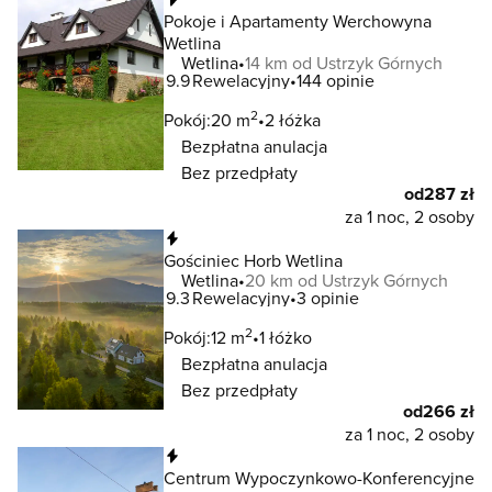
Pokoje i Apartamenty Werchowyna
Wetlina
Wetlina
14 km od Ustrzyk Górnych
9.9
Rewelacyjny
144 opinie
2
Pokój:
20 m
2 łóżka
Bezpłatna anulacja
Bez przedpłaty
od
287 zł
za 1 noc, 2 osoby
Natychmiastowa rezerwacja
Gościniec Horb Wetlina
Wetlina
20 km od Ustrzyk Górnych
9.3
Rewelacyjny
3 opinie
2
Pokój:
12 m
1 łóżko
Bezpłatna anulacja
Bez przedpłaty
od
266 zł
za 1 noc, 2 osoby
Natychmiastowa rezerwacja
Centrum Wypoczynkowo-Konferencyjne