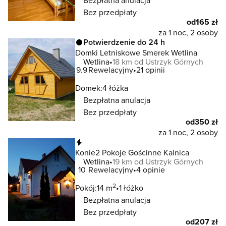
Bezpłatna anulacja
Bez przedpłaty
od
165 zł
za 1 noc, 2 osoby
Potwierdzenie do 24 h
Domki Letniskowe Smerek Wetlina
Wetlina
18 km od Ustrzyk Górnych
9.9
Rewelacyjny
21 opinii
Domek:
4 łóżka
Bezpłatna anulacja
Bez przedpłaty
od
350 zł
za 1 noc, 2 osoby
Natychmiastowa rezerwacja
Konie2 Pokoje Gościnne Kalnica
Wetlina
19 km od Ustrzyk Górnych
10
Rewelacyjny
4 opinie
2
Pokój:
14 m
1 łóżko
Bezpłatna anulacja
Bez przedpłaty
od
207 zł