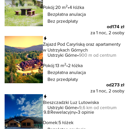
2
Pokój:
20 m
4 łóżka
Bezpłatna anulacja
Bez przedpłaty
od
174 zł
za 1 noc, 2 osoby
Natychmiastowa rezerwacja
Zajazd Pod Caryńską oraz apartamenty
w Ustrzykach Górnych
Ustrzyki Górne
900 m od centrum
2
Pokój:
13 m
2 łóżka
Bezpłatna anulacja
Bez przedpłaty
od
273 zł
za 1 noc, 2 osoby
Natychmiastowa rezerwacja
Bieszczadzki Luz Lutowiska
Ustrzyki Górne
9,6 km od centrum
9.8
Rewelacyjny
3 opinie
Domek:
5 łóżek