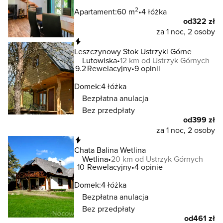
2
Apartament:
60 m
4 łóżka
od
322 zł
za 1 noc, 2 osoby
Natychmiastowa rezerwacja
Leszczynowy Stok Ustrzyki Górne
Lutowiska
12 km od Ustrzyk Górnych
9.2
Rewelacyjny
9 opinii
Domek:
4 łóżka
Bezpłatna anulacja
Bez przedpłaty
od
399 zł
za 1 noc, 2 osoby
Natychmiastowa rezerwacja
Chata Balina Wetlina
Wetlina
20 km od Ustrzyk Górnych
10
Rewelacyjny
4 opinie
Domek:
4 łóżka
Bezpłatna anulacja
Bez przedpłaty
od
461 zł