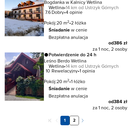
Bogdanka w Kalnicy Wetlina
Wetlina
14 km od Ustrzyk Górnych
7.6
Dobry
4 opinie
2
Pokój:
20 m
2 łóżka
Śniadanie
w cenie
Bezpłatna anulacja
od
386 zł
za 1 noc, 2 osoby
Potwierdzenie do 24 h
Leśno Berdo Wetlina
Wetlina
14 km od Ustrzyk Górnych
10
Rewelacyjny
1 opinia
2
Pokój:
20 m
1 łóżko
Śniadanie
w cenie
Bezpłatna anulacja
od
384 zł
za 1 noc, 2 osoby
1
2