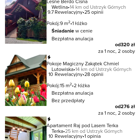
Leśne Berdo Cisna
Wetlina
14 km od Ustrzyk Górnych
9.7
Rewelacyjny
25 opinii
2
Pokój:
9 m
1 łóżko
Śniadanie
w cenie
Bezpłatna anulacja
od
320 zł
za 1 noc, 2 osoby
Natychmiastowa rezerwacja
Pokoje Magiczny Zakątek Chmiel
Lutowiska
14 km od Ustrzyk Górnych
10
Rewelacyjny
28 opinii
2
Pokój:
15 m
2 łóżka
Bezpłatna anulacja
Bez przedpłaty
od
276 zł
za 1 noc, 2 osoby
Natychmiastowa rezerwacja
Apartament Raj pod Lasem Terka
Terka
25 km od Ustrzyk Górnych
10
Rewelacyjny
1 opinia