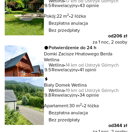
Wetlina
17 km od Ustrzyk Górnych
9.5
Rewelacyjny
43 opinie
2
Pokój:
22 m
2 łóżka
Bezpłatna anulacja
Bez przedpłaty
od
206 zł
za 1 noc, 2 osoby
Potwierdzenie do 24 h
Domki Zacisze Hnatowego Berda
Wetlina
Wetlina
14 km od Ustrzyk Górnych
9.5
Rewelacyjny
41 opinii
Natychmiastowa rezerwacja
Biały Domek Wetlina
Wetlina
19 km od Ustrzyk Górnych
9.8
Rewelacyjny
34 opinie
2
Apartament:
30 m
2 łóżka
Bezpłatna anulacja
Bez przedpłaty
od
344 zł
za 1 noc, 2 osoby