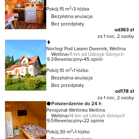
2
Pokój:
15 m
3 łóżka
Bezpłatna anulacja
Bez przedpłaty
od
363 zł
za 1 noc, 2 osoby
Natychmiastowa rezerwacja
Noclegi Pod Lasem Dwernik, Wetlina
Wetlina
11 km od Ustrzyk Górnych
9.3
Rewelacyjny
45 opinii
2
Pokój:
10 m
1 łóżko
Bezpłatna anulacja
Bez przedpłaty
od
178 zł
za 1 noc, 2 osoby
Potwierdzenie do 24 h
Pensjonat Wetlinka Wetlina
Wetlina
14 km od Ustrzyk Górnych
9.5
Rewelacyjny
22 opinie
2
Pokój:
30 m
1 łóżko