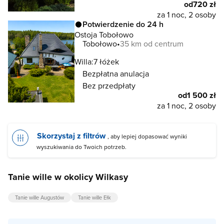
od
720 zł
za 1 noc, 2 osoby
Potwierdzenie do 24 h
Ostoja Tobołowo
Tobołowo
35 km od centrum
Willa:
7 łóżek
Bezpłatna anulacja
Bez przedpłaty
od
1 500 zł
za 1 noc, 2 osoby
Skorzystaj z filtrów
, aby lepiej dopasować wyniki
wyszukiwania do Twoich potrzeb.
Tanie wille w okolicy Wilkasy
Tanie wille Augustów
Tanie wille Ełk