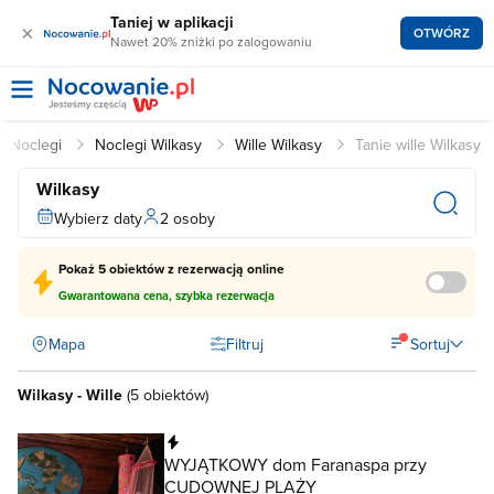
Taniej w aplikacji
×
OTWÓRZ
Nawet 20% zniżki po zalogowaniu
Noclegi
Noclegi Wilkasy
Wille Wilkasy
Tanie wille Wilkasy
Wilkasy
Wybierz daty
2 osoby
Pokaż
5 obiektów
z rezerwacją online
Gwarantowana cena, szybka rezerwacja
Mapa
Filtruj
Sortuj
Wilkasy - Wille
(
5 obiektów
)
Natychmiastowa rezerwacja
WYJĄTKOWY dom Faranaspa przy
CUDOWNEJ PLAŻY