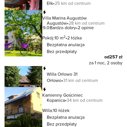
Ełk
25 km od centrum
Natychmiastowa rezerwacja
Villa Marina Augustów
Augustów
28 km od centrum
9.0
Bardzo dobry
2 opinie
2
Pokój:
10 m
2 łóżka
Bezpłatna anulacja
Bez przedpłaty
od
257 zł
za 1 noc, 2 osoby
Natychmiastowa rezerwacja
Willa Orłowo 31
Orłowo
31 km od centrum
Natychmiastowa rezerwacja
Kamienny Gościniec
Kopanica
34 km od centrum
Willa:
10 łóżek
Bezpłatna anulacja
Bez przedpłaty