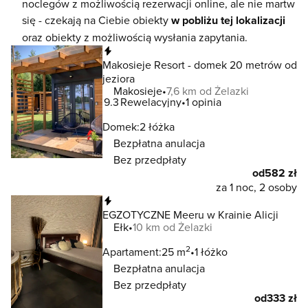
noclegów z możliwością rezerwacji online, ale nie martw
się - czekają na Ciebie obiekty
w pobliżu tej lokalizacji
oraz obiekty z możliwością wysłania zapytania.
Natychmiastowa rezerwacja
Makosieje Resort - domek 20 metrów od
jeziora
Makosieje
7,6 km od Żelazki
9.3
Rewelacyjny
1 opinia
Domek:
2 łóżka
Bezpłatna anulacja
Bez przedpłaty
od
582 zł
za 1 noc, 2 osoby
Natychmiastowa rezerwacja
EGZOTYCZNE Meeru w Krainie Alicji
Ełk
10 km od Żelazki
2
Apartament:
25 m
1 łóżko
Bezpłatna anulacja
Bez przedpłaty
od
333 zł