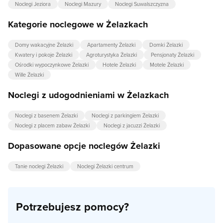
Noclegi Jeziora
Noclegi Mazury
Noclegi Suwalszczyzna
Kategorie noclegowe w Żelazkach
Domy wakacyjne Żelazki
Apartamenty Żelazki
Domki Żelazki
Kwatery i pokoje Żelazki
Agroturystyka Żelazki
Pensjonaty Żelazki
Ośrodki wypoczynkowe Żelazki
Hotele Żelazki
Motele Żelazki
Wille Żelazki
Noclegi z udogodnieniami w Żelazkach
Noclegi z basenem Żelazki
Noclegi z parkingiem Żelazki
Noclegi z placem zabaw Żelazki
Noclegi z jacuzzi Żelazki
Dopasowane opcje noclegów Żelazki
Tanie noclegi Żelazki
Noclegi Żelazki centrum
Potrzebujesz pomocy?