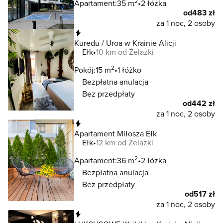
2
Apartament:
35 m
2 łóżka
od
483 zł
za 1 noc, 2 osoby
Natychmiastowa rezerwacja
Kuredu / Uroa w Krainie Alicji
Ełk
10 km od Żelazki
2
Pokój:
15 m
1 łóżko
Bezpłatna anulacja
Bez przedpłaty
od
442 zł
za 1 noc, 2 osoby
Natychmiastowa rezerwacja
Apartament Miłosza Ełk
Ełk
12 km od Żelazki
2
Apartament:
36 m
2 łóżka
Bezpłatna anulacja
Bez przedpłaty
od
517 zł
za 1 noc, 2 osoby
Natychmiastowa rezerwacja