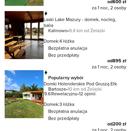
od
600 zł
za 1 noc, 2 osoby
Natychmiastowa rezerwacja
Laski Lake Mazury - domek, nocleg,
balia
Kalinowo
9,4 km od Żelazki
Domek:
4 łóżka
Bezpłatna anulacja
Bez przedpłaty
od
895 zł
za 1 noc, 2 osoby
Natychmiastowa rezerwacja
Popularny wybór
Domki Holenderskie Pod Gruszą Ełk
Bartosze
10 km od Żelazki
9.6
Rewelacyjny
12 opinii
Domek:
3 łóżka
Bezpłatna anulacja
Bez przedpłaty
od
200 zł
za 1 noc, 2 osoby