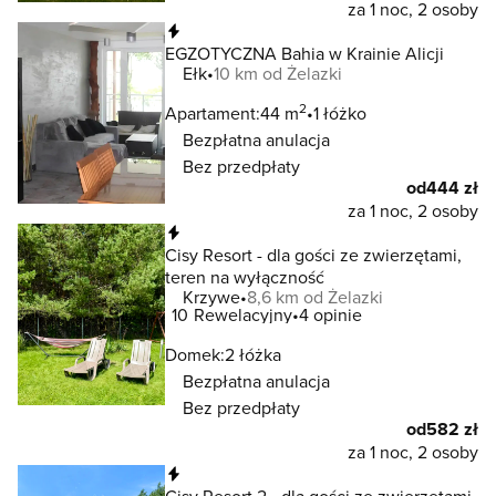
za 1 noc, 2 osoby
Natychmiastowa rezerwacja
EGZOTYCZNA Bahia w Krainie Alicji
Ełk
10 km od Żelazki
2
Apartament:
44 m
1 łóżko
Bezpłatna anulacja
Bez przedpłaty
od
444 zł
za 1 noc, 2 osoby
Natychmiastowa rezerwacja
Cisy Resort - dla gości ze zwierzętami,
teren na wyłączność
Krzywe
8,6 km od Żelazki
10
Rewelacyjny
4 opinie
Domek:
2 łóżka
Bezpłatna anulacja
Bez przedpłaty
od
582 zł
za 1 noc, 2 osoby
Natychmiastowa rezerwacja