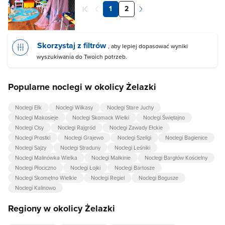
1
2
Skorzystaj z filtrów
, aby lepiej dopasować wyniki
wyszukiwania do Twoich potrzeb.
Popularne noclegi w okolicy Żelazki
Noclegi Ełk
Noclegi Wilkasy
Noclegi Stare Juchy
Noclegi Makosieje
Noclegi Skomack Wielki
Noclegi Świętajno
Noclegi Cisy
Noclegi Rajgród
Noclegi Zawady Ełckie
Noclegi Prostki
Noclegi Grajewo
Noclegi Szeligi
Noclegi Bagienice
Noclegi Sajzy
Noclegi Straduny
Noclegi Leśniki
Noclegi Malinówka Wielka
Noclegi Małkinie
Noclegi Bargłów Kościelny
Noclegi Płociczno
Noclegi Łojki
Noclegi Bartosze
Noclegi Skomętno Wielkie
Noclegi Regiel
Noclegi Bogusze
Noclegi Kalinowo
Regiony w okolicy Żelazki