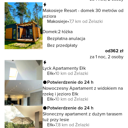
Natychmiastowa rezerwacja
Makosieje Resort - domek 30 metrów od
jeziora
Makosieje
7,7 km od Żelazki
Domek:
2 łóżka
Bezpłatna anulacja
Bez przedpłaty
od
362 zł
za 1 noc, 2 osoby
Natychmiastowa rezerwacja
Lyck Apartamenty Ełk
Ełk
10 km od Żelazki
Potwierdzenie do 24 h
Nowoczesny Apartament z widokiem na
rzekę i jezioro Ełk
Ełk
10 km od Żelazki
Potwierdzenie do 24 h
Słoneczny apartament z dużym tarasem
tuż przy lesie
Ełk
7,8 km od Żelazki