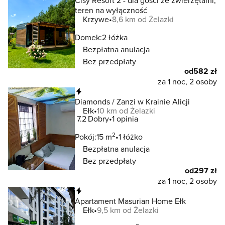
Cisy Resort 2 - dla gości ze zwierzętami,
teren na wyłączność
Krzywe
8,6 km od Żelazki
Domek:
2 łóżka
Bezpłatna anulacja
Bez przedpłaty
od
582 zł
za 1 noc, 2 osoby
Natychmiastowa rezerwacja
Diamonds / Zanzi w Krainie Alicji
Ełk
10 km od Żelazki
7.2
Dobry
1 opinia
2
Pokój:
15 m
1 łóżko
Bezpłatna anulacja
Bez przedpłaty
od
297 zł
za 1 noc, 2 osoby
Natychmiastowa rezerwacja
Apartament Masurian Home Ełk
Ełk
9,5 km od Żelazki