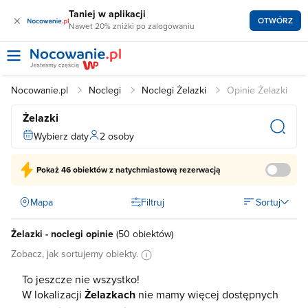
Taniej w aplikacji
×
OTWÓRZ
Nawet 20% zniżki po zalogowaniu
Nocowanie.pl
Noclegi
Noclegi Żelazki
Opinie Żelazki
Żelazki
Wybierz daty
2 osoby
Pokaż
46 obiektów
z natychmiastową rezerwacją
Mapa
Filtruj
Sortuj
Żelazki - noclegi opinie
(
50 obiektów
)
Zobacz, jak sortujemy obiekty.
To jeszcze nie wszystko!
W lokalizacji
Żelazkach
nie mamy więcej dostępnych