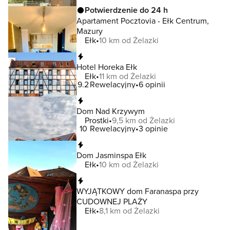
Potwierdzenie do 24 h
Apartament Pocztovia - Ełk Centrum,
Mazury
Ełk
10 km od Żelazki
Natychmiastowa rezerwacja
Hotel Horeka Ełk
Ełk
11 km od Żelazki
9.2
Rewelacyjny
6 opinii
Natychmiastowa rezerwacja
Dom Nad Krzywym
Prostki
9,5 km od Żelazki
10
Rewelacyjny
3 opinie
Natychmiastowa rezerwacja
Dom Jasminspa Ełk
Ełk
10 km od Żelazki
Natychmiastowa rezerwacja
WYJĄTKOWY dom Faranaspa przy
CUDOWNEJ PLAŻY
Ełk
8,1 km od Żelazki