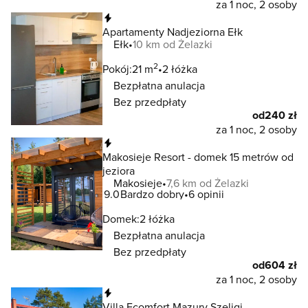
za 1 noc, 2 osoby
Natychmiastowa rezerwacja
Apartamenty Nadjeziorna Ełk
Ełk
10 km od Żelazki
2
Pokój:
21 m
2 łóżka
Bezpłatna anulacja
Bez przedpłaty
od
240 zł
za 1 noc, 2 osoby
Natychmiastowa rezerwacja
Makosieje Resort - domek 15 metrów od
jeziora
Makosieje
7,6 km od Żelazki
9.0
Bardzo dobry
6 opinii
Domek:
2 łóżka
Bezpłatna anulacja
Bez przedpłaty
od
604 zł
za 1 noc, 2 osoby
Natychmiastowa rezerwacja
Villa Ecomfort Mazury Szeligi