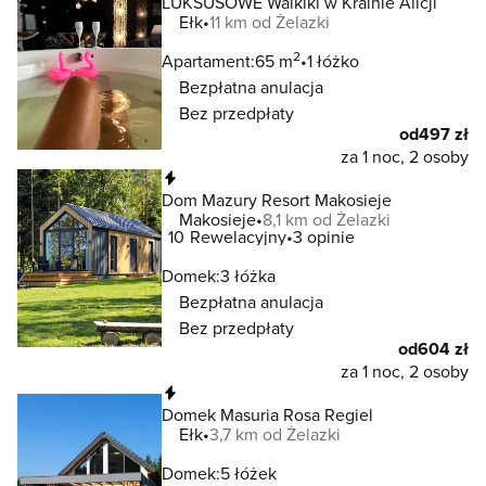
LUKSUSOWE Waikiki w Krainie Alicji
Ełk
11 km od Żelazki
2
Apartament:
65 m
1 łóżko
Bezpłatna anulacja
Bez przedpłaty
od
497 zł
za 1 noc, 2 osoby
Natychmiastowa rezerwacja
Dom Mazury Resort Makosieje
Makosieje
8,1 km od Żelazki
10
Rewelacyjny
3 opinie
Domek:
3 łóżka
Bezpłatna anulacja
Bez przedpłaty
od
604 zł
za 1 noc, 2 osoby
Natychmiastowa rezerwacja
Domek Masuria Rosa Regiel
Ełk
3,7 km od Żelazki
Domek:
5 łóżek