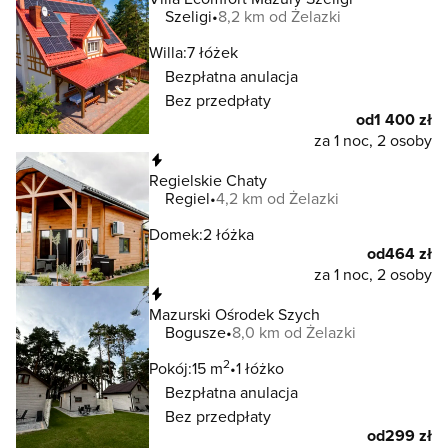
Szeligi
8,2 km od Żelazki
Willa:
7 łóżek
Bezpłatna anulacja
Bez przedpłaty
od
1 400 zł
za 1 noc, 2 osoby
Natychmiastowa rezerwacja
Regielskie Chaty
Regiel
4,2 km od Żelazki
Domek:
2 łóżka
od
464 zł
za 1 noc, 2 osoby
Natychmiastowa rezerwacja
Mazurski Ośrodek Szych
Bogusze
8,0 km od Żelazki
2
Pokój:
15 m
1 łóżko
Bezpłatna anulacja
Bez przedpłaty
od
299 zł