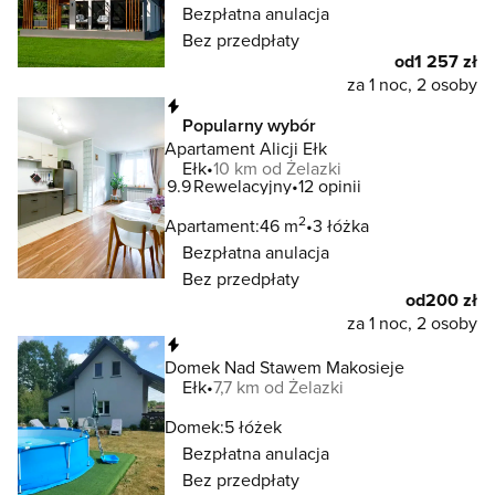
Bezpłatna anulacja
Bez przedpłaty
od
1 257 zł
za 1 noc, 2 osoby
Natychmiastowa rezerwacja
Popularny wybór
Apartament Alicji Ełk
Ełk
10 km od Żelazki
9.9
Rewelacyjny
12 opinii
2
Apartament:
46 m
3 łóżka
Bezpłatna anulacja
Bez przedpłaty
od
200 zł
za 1 noc, 2 osoby
Natychmiastowa rezerwacja
Domek Nad Stawem Makosieje
Ełk
7,7 km od Żelazki
Domek:
5 łóżek
Bezpłatna anulacja
Bez przedpłaty