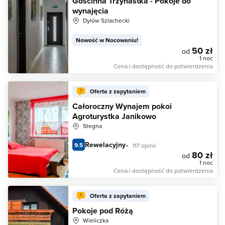
Gościnna Trzynastka - Pokoje do
wynajęcia
Dylów Szlachecki
Nowość w Nocowaniu!
50 zł
od
1 noc
Cena i dostępność do potwierdzenia
Oferta z zapytaniem
Całoroczny Wynajem pokoi
Agroturystka Janikowo
Stegna
Rewelacyjny
9.5
117 opinii
80 zł
od
1 noc
Cena i dostępność do potwierdzenia
Oferta z zapytaniem
Pokoje pod Różą
Wieliczka