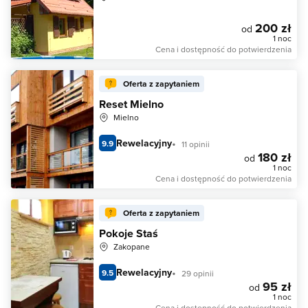
200 zł
od
1 noc
Cena i dostępność do potwierdzenia
Oferta z zapytaniem
Reset Mielno
Mielno
Rewelacyjny
9.9
11 opinii
180 zł
od
1 noc
Cena i dostępność do potwierdzenia
Oferta z zapytaniem
Pokoje Staś
Zakopane
Rewelacyjny
9.5
29 opinii
95 zł
od
1 noc
Cena i dostępność do potwierdzenia