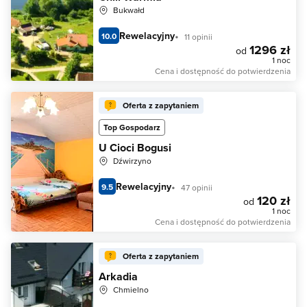
Bukwałd
Rewelacyjny
10.0
11 opinii
1296 zł
od
1 noc
Cena i dostępność do potwierdzenia
Oferta z zapytaniem
Top Gospodarz
U Cioci Bogusi
Dźwirzyno
Rewelacyjny
9.5
47 opinii
120 zł
od
1 noc
Cena i dostępność do potwierdzenia
Oferta z zapytaniem
Arkadia
Chmielno