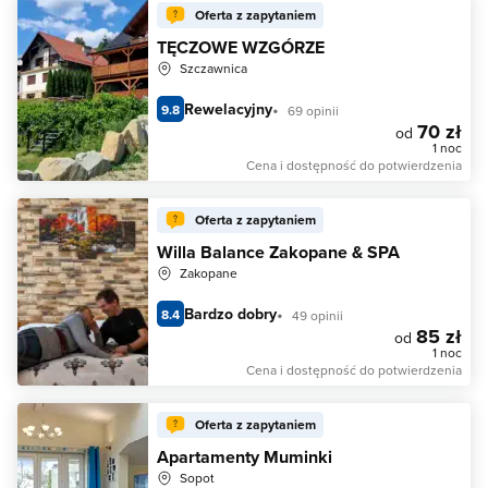
Oferta z zapytaniem
TĘCZOWE WZGÓRZE
Szczawnica
Rewelacyjny
9.8
69 opinii
70 zł
od
1 noc
Cena i dostępność do potwierdzenia
Oferta z zapytaniem
Willa Balance Zakopane & SPA
Zakopane
Bardzo dobry
8.4
49 opinii
85 zł
od
1 noc
Cena i dostępność do potwierdzenia
Oferta z zapytaniem
Apartamenty Muminki
Sopot