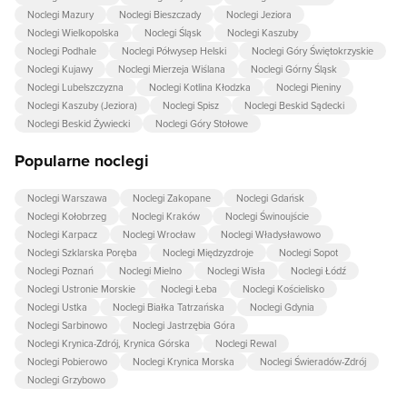
Noclegi Mazury
Noclegi Bieszczady
Noclegi Jeziora
Noclegi Wielkopolska
Noclegi Śląsk
Noclegi Kaszuby
Noclegi Podhale
Noclegi Półwysep Helski
Noclegi Góry Świętokrzyskie
Noclegi Kujawy
Noclegi Mierzeja Wiślana
Noclegi Górny Śląsk
Noclegi Lubelszczyzna
Noclegi Kotlina Kłodzka
Noclegi Pieniny
Noclegi Kaszuby (Jeziora)
Noclegi Spisz
Noclegi Beskid Sądecki
Noclegi Beskid Żywiecki
Noclegi Góry Stołowe
Popularne noclegi
Noclegi Warszawa
Noclegi Zakopane
Noclegi Gdańsk
Noclegi Kołobrzeg
Noclegi Kraków
Noclegi Świnoujście
Noclegi Karpacz
Noclegi Wrocław
Noclegi Władysławowo
Noclegi Szklarska Poręba
Noclegi Międzyzdroje
Noclegi Sopot
Noclegi Poznań
Noclegi Mielno
Noclegi Wisła
Noclegi Łódź
Noclegi Ustronie Morskie
Noclegi Łeba
Noclegi Kościelisko
Noclegi Ustka
Noclegi Białka Tatrzańska
Noclegi Gdynia
Noclegi Sarbinowo
Noclegi Jastrzębia Góra
Noclegi Krynica-Zdrój, Krynica Górska
Noclegi Rewal
Noclegi Pobierowo
Noclegi Krynica Morska
Noclegi Świeradów-Zdrój
Noclegi Grzybowo