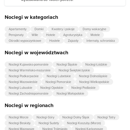
Noclegi w kategoriach
Apartamenty
Domki
Kwatery i pokoje
Domy wakacyjne
Pensjonaty
Wille
Hotele
Agroturystyka
Motele
Ośrodki wypoczynkowe
Hostele
Zajazdy
Internaty, schroniska
Noclegi w województwach
Noclegi Kujawsko-pomorskie
Noclegi Śląskie
Noclegi Łódzkie
Noclegi Warmińsko-mazurskie
Noclegi Świętokrzyskie
Noclegi Podkarpackie
Noclegi Lubelskie
Noclegi Dolnośląskie
Noclegi Mazowieckie
Noclegi Pomorskie
Noclegi Wielkopolskie
Noclegi Lubuskie
Noclegi Opolskie
Noclegi Podlaskie
Noclegi Zachodniopomorskie
Noclegi Małopolskie
Noclegi w regionach
Noclegi Morze
Noclegi Góry
Noclegi Dolny Śląsk
Noclegi Tatry
Noclegi Beskidy
Noclegi Sudety
Noclegi Kaszuby (Morze)
Noclegi Mazowsze
Noclegi Trójmiasto
Noclegi Karkonosze