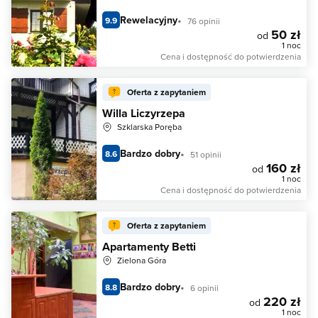
Rewelacyjny
9.9
76 opinii
50 zł
od
1 noc
Cena i dostępność do potwierdzenia
Oferta z zapytaniem
Willa Liczyrzepa
Szklarska Poręba
Bardzo dobry
8.6
51 opinii
160 zł
od
1 noc
Cena i dostępność do potwierdzenia
Oferta z zapytaniem
Apartamenty Betti
Zielona Góra
Bardzo dobry
8.8
6 opinii
220 zł
od
1 noc