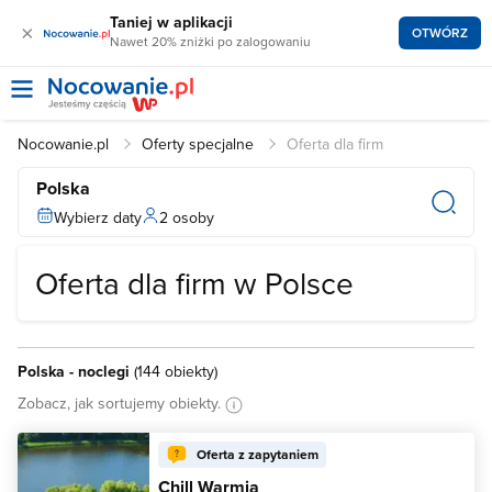
Taniej w aplikacji
×
OTWÓRZ
Nawet 20% zniżki po zalogowaniu
Nocowanie.pl
Oferty specjalne
Oferta dla firm
Polska
Wybierz daty
2 osoby
Oferta dla firm w Polsce
Polska - noclegi
(
144 obiekty
)
Zobacz, jak sortujemy obiekty.
Oferta z zapytaniem
Chill Warmia