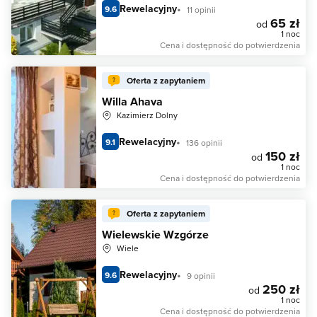
Rewelacyjny
9.6
11 opinii
65 zł
od
1 noc
Cena i dostępność do potwierdzenia
Oferta z zapytaniem
Willa Ahava
Kazimierz Dolny
Rewelacyjny
9.1
136 opinii
150 zł
od
1 noc
Cena i dostępność do potwierdzenia
Oferta z zapytaniem
Wielewskie Wzgórze
Wiele
Rewelacyjny
9.6
9 opinii
250 zł
od
1 noc
Cena i dostępność do potwierdzenia