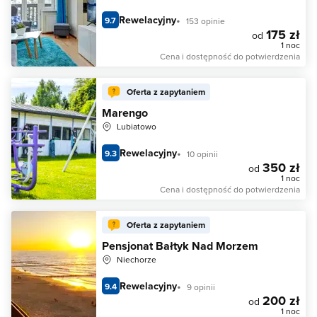
Rewelacyjny
9.7
153 opinie
175 zł
od
1 noc
Cena i dostępność do potwierdzenia
Oferta z zapytaniem
Marengo
Lubiatowo
Rewelacyjny
9.3
10 opinii
350 zł
od
1 noc
Cena i dostępność do potwierdzenia
Oferta z zapytaniem
Pensjonat Bałtyk Nad Morzem
Niechorze
Rewelacyjny
9.4
9 opinii
200 zł
od
1 noc