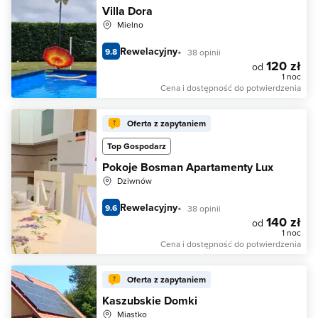
Villa Dora
Mielno
Rewelacyjny
9.8
38 opinii
120 zł
od
1 noc
Cena i dostępność do potwierdzenia
Oferta z zapytaniem
Top Gospodarz
Pokoje Bosman Apartamenty Lux
Dziwnów
Rewelacyjny
9.6
38 opinii
140 zł
od
1 noc
Cena i dostępność do potwierdzenia
Oferta z zapytaniem
Kaszubskie Domki
Miastko