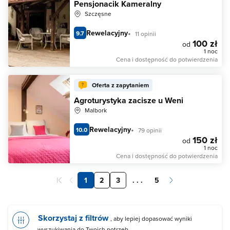
Pensjonacik Kameralny
Szczęsne
Rewelacyjny
9.7
11 opinii
100 zł
od
1 noc
Cena i dostępność do potwierdzenia
Oferta z zapytaniem
Agroturystyka zacisze u Weni
Malbork
Rewelacyjny
10.0
79 opinii
150 zł
od
1 noc
Cena i dostępność do potwierdzenia
1
2
3
. . .
5
Skorzystaj z filtrów
, aby lepiej dopasować wyniki
wyszukiwania do Twoich potrzeb.