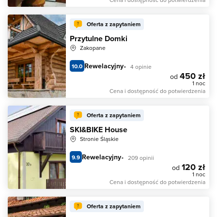
Oferta z zapytaniem
Przytulne Domki
Zakopane
Rewelacyjny
10.0
4 opinie
450 zł
od
1 noc
Cena i dostępność do potwierdzenia
Oferta z zapytaniem
SKI&BIKE House
Stronie Śląskie
Rewelacyjny
9.9
209 opinii
120 zł
od
1 noc
Cena i dostępność do potwierdzenia
Oferta z zapytaniem