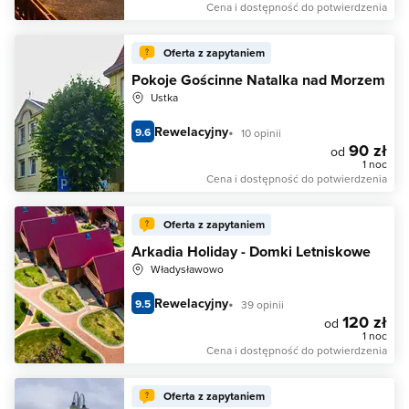
Cena i dostępność do potwierdzenia
Oferta z zapytaniem
Pokoje Gościnne Natalka nad Morzem
Ustka
Rewelacyjny
9.6
10 opinii
90 zł
od
1 noc
Cena i dostępność do potwierdzenia
Oferta z zapytaniem
Arkadia Holiday - Domki Letniskowe
Władysławowo
Rewelacyjny
9.5
39 opinii
120 zł
od
1 noc
Cena i dostępność do potwierdzenia
Oferta z zapytaniem