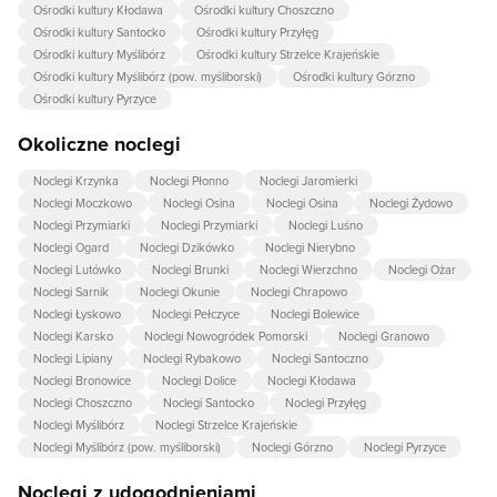
Ośrodki kultury Kłodawa
Ośrodki kultury Choszczno
Ośrodki kultury Santocko
Ośrodki kultury Przyłęg
Ośrodki kultury Myślibórz
Ośrodki kultury Strzelce Krajeńskie
Ośrodki kultury Myślibórz (pow. myśliborski)
Ośrodki kultury Górzno
Ośrodki kultury Pyrzyce
Okoliczne noclegi
Noclegi Krzynka
Noclegi Płonno
Noclegi Jaromierki
Noclegi Moczkowo
Noclegi Osina
Noclegi Osina
Noclegi Żydowo
Noclegi Przymiarki
Noclegi Przymiarki
Noclegi Luśno
Noclegi Ogard
Noclegi Dzikówko
Noclegi Nierybno
Noclegi Lutówko
Noclegi Brunki
Noclegi Wierzchno
Noclegi Ożar
Noclegi Sarnik
Noclegi Okunie
Noclegi Chrapowo
Noclegi Łyskowo
Noclegi Pełczyce
Noclegi Bolewice
Noclegi Karsko
Noclegi Nowogródek Pomorski
Noclegi Granowo
Noclegi Lipiany
Noclegi Rybakowo
Noclegi Santoczno
Noclegi Bronowice
Noclegi Dolice
Noclegi Kłodawa
Noclegi Choszczno
Noclegi Santocko
Noclegi Przyłęg
Noclegi Myślibórz
Noclegi Strzelce Krajeńskie
Noclegi Myślibórz (pow. myśliborski)
Noclegi Górzno
Noclegi Pyrzyce
Noclegi z udogodnieniami