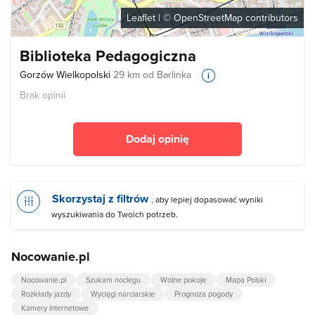
Leaflet
| ©
OpenStreetMap
contributors
Biblioteka Pedagogiczna
Gorzów Wielkopolski
29 km od Barlinka
Brak opinii
Dodaj opinię
Skorzystaj z filtrów
, aby lepiej dopasować wyniki
wyszukiwania do Twoich potrzeb.
Nocowanie.pl
Nocowanie.pl
Szukam noclegu
Wolne pokoje
Mapa Polski
Rozkłady jazdy
Wyciągi narciarskie
Prognoza pogody
Kamery internetowe