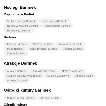
Noclegi Barlinek
Popularne w Barlinku
Szukam noclegu Barlinek
Tanie noclegi Barlinek
Noclegi w centrum Barlinek
Opinie noclegi Barlinek
Noclegi nad Jeziorem
Barlinek
Imprezy Barlinek
Atrakcje Barlinek
Restauracje Barlinek
Mapa Barlinek
Rozkłady jazdy Barlinek
Pogoda Barlinek
Zdjęcia Barlinek
Atrakcje Barlinek
Atrakcje Barlinek
Atrakcje Choszczno
Atrakcje Myślibórz
Atrakcje Gorzów Wielkopolski
Atrakcje Zieleniewo
Atrakcje Długie
Atrakcje Stargard
Ośrodki kultury Barlinek
Ośrodki kultury Barlinek
Jeziora Barlinek
Ośrodki kultury