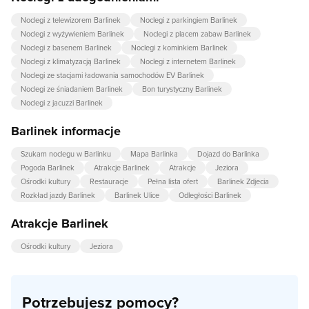
Noclegi z telewizorem Barlinek
Noclegi z parkingiem Barlinek
Noclegi z wyżywieniem Barlinek
Noclegi z placem zabaw Barlinek
Noclegi z basenem Barlinek
Noclegi z kominkiem Barlinek
Noclegi z klimatyzacją Barlinek
Noclegi z internetem Barlinek
Noclegi ze stacjami ładowania samochodów EV Barlinek
Noclegi ze śniadaniem Barlinek
Bon turystyczny Barlinek
Noclegi z jacuzzi Barlinek
Barlinek informacje
Szukam noclegu w Barlinku
Mapa Barlinka
Dojazd do Barlinka
Pogoda Barlinek
Atrakcje Barlinek
Atrakcje
Jeziora
Ośrodki kultury
Restauracje
Pełna lista ofert
Barlinek Zdjecia
Rozkład jazdy Barlinek
Barlinek Ulice
Odległości Barlinek
Atrakcje Barlinek
Ośrodki kultury
Jeziora
Potrzebujesz pomocy?