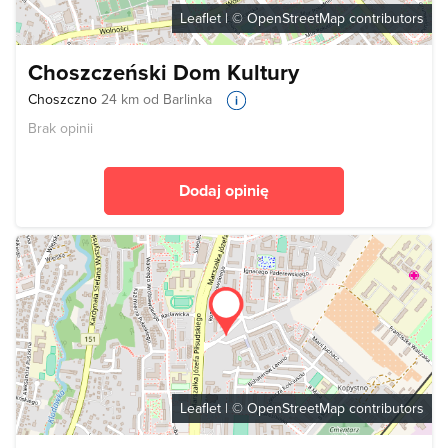
Leaflet
| ©
OpenStreetMap
contributors
Choszczeński Dom Kultury
Choszczno
24 km od Barlinka
Brak opinii
Dodaj opinię
Leaflet
| ©
OpenStreetMap
contributors