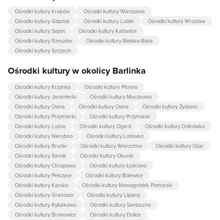
Ośrodki kultury Kraków
Ośrodki kultury Warszawa
Ośrodki kultury Gdańsk
Ośrodki kultury Lublin
Ośrodki kultury Wrocław
Ośrodki kultury Sopot
Ośrodki kultury Katowice
Ośrodki kultury Rzeszów
Ośrodki kultury Bielsko-Biała
Ośrodki kultury Szczecin
Ośrodki kultury w okolicy Barlinka
Ośrodki kultury Krzynka
Ośrodki kultury Płonno
Ośrodki kultury Jaromierki
Ośrodki kultury Moczkowo
Ośrodki kultury Osina
Ośrodki kultury Osina
Ośrodki kultury Żydowo
Ośrodki kultury Przymiarki
Ośrodki kultury Przymiarki
Ośrodki kultury Luśno
Ośrodki kultury Ogard
Ośrodki kultury Dzikówko
Ośrodki kultury Nierybno
Ośrodki kultury Lutówko
Ośrodki kultury Brunki
Ośrodki kultury Wierzchno
Ośrodki kultury Ożar
Ośrodki kultury Sarnik
Ośrodki kultury Okunie
Ośrodki kultury Chrapowo
Ośrodki kultury Łyskowo
Ośrodki kultury Pełczyce
Ośrodki kultury Bolewice
Ośrodki kultury Karsko
Ośrodki kultury Nowogródek Pomorski
Ośrodki kultury Granowo
Ośrodki kultury Lipiany
Ośrodki kultury Rybakowo
Ośrodki kultury Santoczno
Ośrodki kultury Bronowice
Ośrodki kultury Dolice