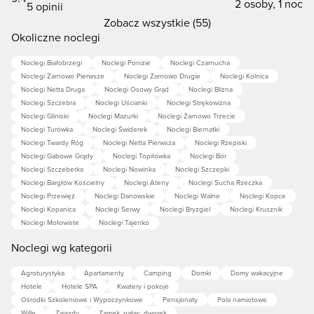
2 osoby, 1 noc
5 opinii
Zobacz wszystkie (55)
Okoliczne noclegi
Noclegi Białobrzegi
Noclegi Ponizie
Noclegi Czarnucha
Noclegi Żarnowo Pierwsze
Noclegi Żarnowo Drugie
Noclegi Kolnica
Noclegi Netta Druga
Noclegi Osowy Grąd
Noclegi Blizna
Noclegi Szczebra
Noclegi Uścianki
Noclegi Strękowizna
Noclegi Gliniski
Noclegi Mazurki
Noclegi Żarnowo Trzecie
Noclegi Turówka
Noclegi Świderek
Noclegi Biernatki
Noclegi Twardy Róg
Noclegi Netta Pierwsza
Noclegi Rzepiski
Noclegi Gabowe Grądy
Noclegi Topiłówka
Noclegi Bór
Noclegi Szczeberka
Noclegi Nowinka
Noclegi Szczepki
Noclegi Bargłów Kościelny
Noclegi Ateny
Noclegi Sucha Rzeczka
Noclegi Przewięź
Noclegi Danowskie
Noclegi Walne
Noclegi Kopce
Noclegi Kopanica
Noclegi Serwy
Noclegi Bryzgiel
Noclegi Krusznik
Noclegi Mołowiste
Noclegi Tajenko
Noclegi wg kategorii
Agroturystyka
Apartamenty
Camping
Domki
Domy wakacyjne
Hotele
Hotele SPA
Kwatery i pokoje
Ośrodki Szkoleniowe i Wypoczynkowe
Pensjonaty
Pola namiotowe
Wille
Zajazdy
Zamek, pałac, dworek