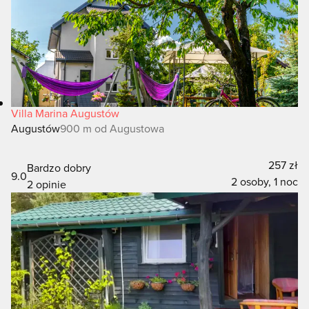
Villa Marina Augustów
Augustów
900 m od Augustowa
257 zł
Bardzo dobry
9.0
2 osoby, 1 noc
2 opinie