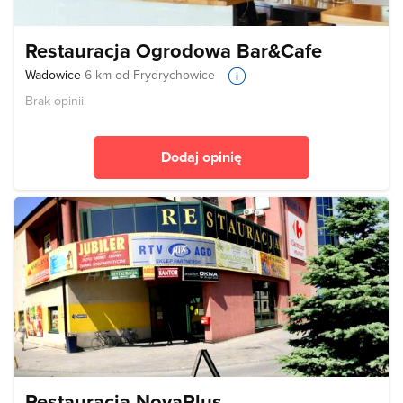
Restauracja Ogrodowa Bar&Cafe
Wadowice
6 km od Frydrychowice
Brak opinii
Dodaj opinię
Restauracja NovaPlus