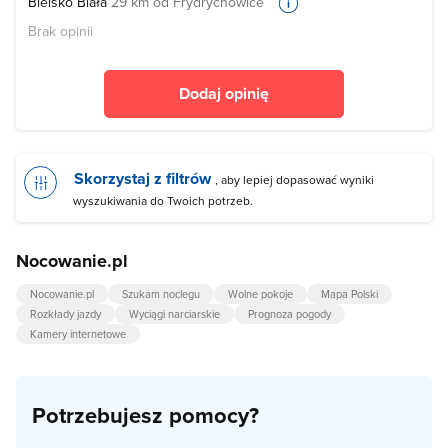
Bielsko Biała
29 km od Frydrychowice
Brak opinii
Dodaj opinię
Skorzystaj z filtrów
, aby lepiej dopasować wyniki
wyszukiwania do Twoich potrzeb.
Nocowanie.pl
Nocowanie.pl
Szukam noclegu
Wolne pokoje
Mapa Polski
Rozkłady jazdy
Wyciągi narciarskie
Prognoza pogody
Kamery internetowe
Potrzebujesz pomocy?