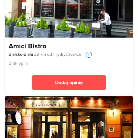
Amici Bistro
Bielsko-Biała
29 km od Frydrychowice
Brak opinii
Dodaj opinię