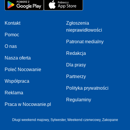
Kontakt
Zgłoszenia
nieprawidłowości
Pomoc
Patronat medialny
O nas
Redakcja
Nasza oferta
Dla prasy
Poleć Nocowanie
Partnerzy
Współpraca
Polityka prywatności
Reklama
Regulaminy
Praca w Nocowanie.pl
Długi weekend majowy
,
Sylwester
,
Weekend czerwcowy
,
Zakopane