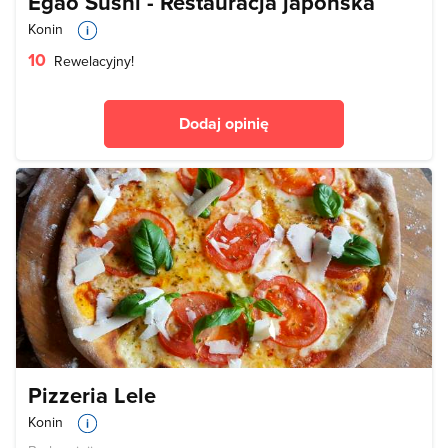
Egao Sushi - Restauracja japońska
Konin
10
Rewelacyjny!
Dodaj opinię
Pizzeria Lele
Konin