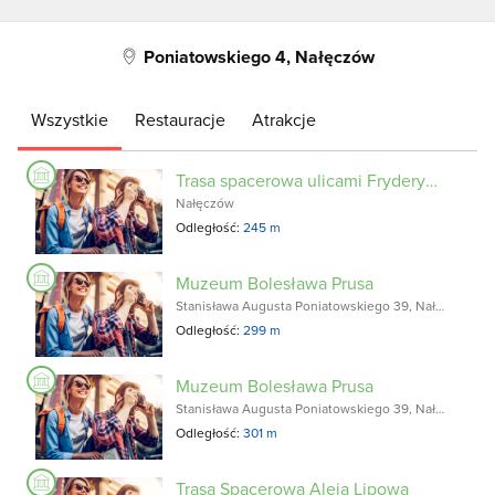
Poniatowskiego 4, Nałęczów
Wszystkie
Restauracje
Atrakcje
Trasa spacerowa ulicami Fryderyka Chopina, Kolejową, Partyzantów, Marii Świtalskiej, Głębowniczą, Jana Witkiewicza, Pałuby, Stanisława Augusta Poniatowskiego
Nałęczów
Odległość:
245 m
Muzeum Bolesława Prusa
Stanisława Augusta Poniatowskiego 39, Nałęczów
Odległość:
299 m
Muzeum Bolesława Prusa
Stanisława Augusta Poniatowskiego 39, Nałęczów
Odległość:
301 m
Trasa Spacerowa Aleją Lipową