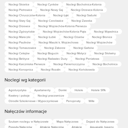
Noclegi Strzelce
Noclegi Cynków
Noclegi Bochotnica-Kolonia
Noclegi Piotrowice
Noclegi Nowy Gaj
Noclegi Drzewce-Kolonia
Noclegi Chruszczów-Kolonia
Noclegi Łąki
Noclegi Sadurki
Noclegi Stary Gaj
Noclegi Czesławice
Noclegi Zarzeka
Noclegi Drzewce
Noclegi Wojciechów-Kolonia Pierwsza
Noclegi Zgórzyńskie
Noclegi Wojciechów-Kolonia Piąta
Noclegi Wąwolnica
Noclegi Mareczki
Noclegi Łubki
Noclegi Ożarów
Noclegi Bronice
Noclegi Paulinów
Noclegi Maszki k. Wojciechowa
Noclegi Wojciechów
Noclegi Tomaszowice
Noclegi Zaborze
Noclegi Garbów
Noclegi Celejów
Noclegi Bogucin
Noclegi Motycz
Noclegi Słotwiny
Noclegi Bełżyce
Noclegi Radawiec Duży
Noclegi Poniatowa
Noclegi Karczmiska Pierwsze
Noclegi Panieńszczyzna
Noclegi Bochotnica
Noclegi Konopnica
Noclegi Rozalin
Noclegi Końskowola
Noclegi wg kategorii
Agroturystyka
Apartamenty
Domki
Hotele
Hotele SPA
Kwatery i pokoje
Noclegi pracownicze
Ośrodki Szkoleniowe i Wypoczynkowe
Pensjonaty
Wille
Nałęczów informacje
Szukam noclegu w Nałęczowie
Mapa Nałęczowa
Dojazd do Nałęczowa
Pogoda Nałęczów
Atrakcje Nałęczów
Atrakcje
Aquaparki, baseny