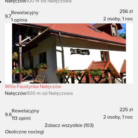
Nałęczów
100 m od Nałęczowa
256 zł
Rewelacyjny
9.7
2 osoby, 1 noc
1 opinia
Willa Faustynka Nałęczów
Nałęczów
500 m od Nałęczowa
225 zł
Rewelacyjny
9.6
2 osoby, 1 noc
113 opinii
Zobacz wszystkie (103)
Okoliczne noclegi