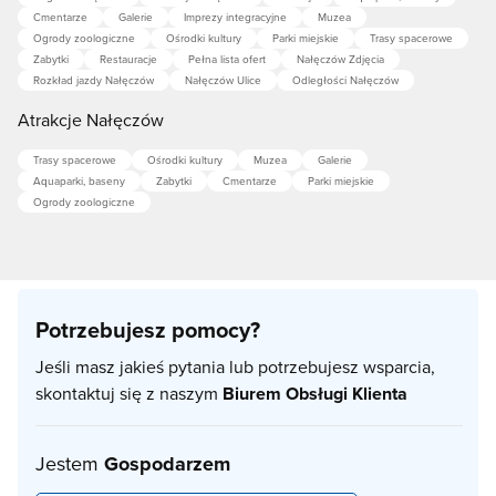
Cmentarze
Galerie
Imprezy integracyjne
Muzea
Ogrody zoologiczne
Ośrodki kultury
Parki miejskie
Trasy spacerowe
Zabytki
Restauracje
Pełna lista ofert
Nałęczów Zdjęcia
Rozkład jazdy Nałęczów
Nałęczów Ulice
Odległości Nałęczów
Atrakcje Nałęczów
Trasy spacerowe
Ośrodki kultury
Muzea
Galerie
Aquaparki, baseny
Zabytki
Cmentarze
Parki miejskie
Ogrody zoologiczne
Potrzebujesz pomocy?
Jeśli masz jakieś pytania lub potrzebujesz wsparcia,
skontaktuj się z naszym
Biurem Obsługi Klienta
Jestem
Gospodarzem