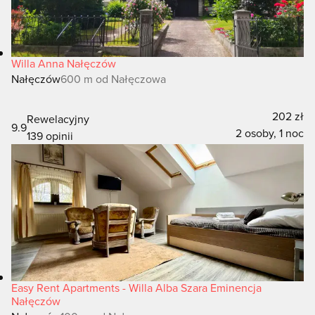
Willa Anna Nałęczów
Nałęczów
600 m od Nałęczowa
202 zł
Rewelacyjny
9.9
2 osoby, 1 noc
139 opinii
Easy Rent Apartments - Willa Alba Szara Eminencja
Nałęczów