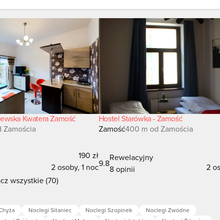
lewska Kwatera Zamość
Hostel Starówka - Zamość
d Zamościa
Zamość
400 m od Zamościa
190 zł
Rewelacyjny
9.8
2 osoby, 1 noc
2 os
8 opinii
cz wszystkie (70)
Chyża
Noclegi Sitaniec
Noclegi Szopinek
Noclegi Zwódne