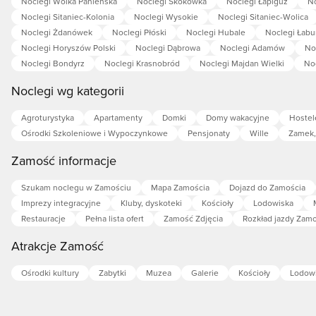
Noclegi Wólka Panieńska
Noclegi Skokówka
Noclegi Łapiguz
N
Noclegi Sitaniec-Kolonia
Noclegi Wysokie
Noclegi Sitaniec-Wolica
Noclegi Żdanówek
Noclegi Płóski
Noclegi Hubale
Noclegi Łabu
Noclegi Horyszów Polski
Noclegi Dąbrowa
Noclegi Adamów
No
Noclegi Bondyrz
Noclegi Krasnobród
Noclegi Majdan Wielki
No
Noclegi wg kategorii
Agroturystyka
Apartamenty
Domki
Domy wakacyjne
Hostel
Ośrodki Szkoleniowe i Wypoczynkowe
Pensjonaty
Wille
Zamek,
Zamość informacje
Szukam noclegu w Zamościu
Mapa Zamościa
Dojazd do Zamościa
Imprezy integracyjne
Kluby, dyskoteki
Kościoły
Lodowiska
Restauracje
Pełna lista ofert
Zamość Zdjęcia
Rozkład jazdy Zam
Atrakcje Zamość
Ośrodki kultury
Zabytki
Muzea
Galerie
Kościoły
Lodow