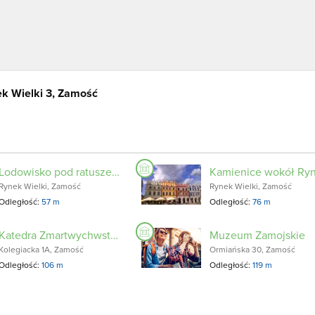
k Wielki 3, Zamość
Lodowisko pod ratuszem Zamość
Kamienice wokół Ry
Rynek Wielki, Zamość
Rynek Wielki, Zamość
Odległość:
57 m
Odległość:
76 m
Katedra Zmartwychwstania Pańskiego i św. Tomasza Apostoła
Muzeum Zamojskie
Kolegiacka 1A, Zamość
Ormiańska 30, Zamość
Odległość:
106 m
Odległość:
119 m