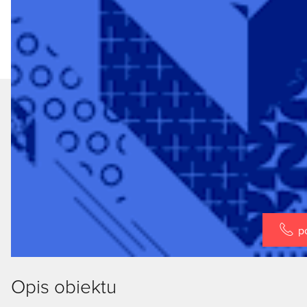
p
Opis obiektu