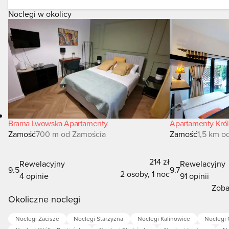
Noclegi w okolicy
Brama Lwowska Apartamenty
Apartamenty Kró
Zamość
700 m od Zamościa
Zamość
1,5 km o
214 zł
Rewelacyjny
Rewelacyjny
9.5
9.7
2 osoby, 1 noc
4 opinie
91 opinii
Zoba
Okoliczne noclegi
Noclegi Zacisze
Noclegi Starzyzna
Noclegi Kalinowice
Noclegi 