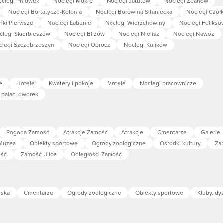
oclegi Pniówek
Noclegi Mokre
Noclegi Jatutów
Noclegi Żdanów
Noclegi Bortatycze-Kolonia
Noclegi Borowina Sitaniecka
Noclegi Czołk
ńki Pierwsze
Noclegi Łabunie
Noclegi Wierzchowiny
Noclegi Feliksó
clegi Skierbieszów
Noclegi Bliżów
Noclegi Nielisz
Noclegi Nawóz
clegi Szczebrzeszyn
Noclegi Obrocz
Noclegi Kulików
e
Hotele
Kwatery i pokoje
Motele
Noclegi pracownicze
 pałac, dworek
Pogoda Zamość
Atrakcje Zamość
Atrakcje
Cmentarze
Galerie
Muzea
Obiekty sportowe
Ogrody zoologiczne
Ośrodki kultury
Zab
ość
Zamość Ulice
Odległości Zamość
iska
Cmentarze
Ogrody zoologiczne
Obiekty sportowe
Kluby, dy