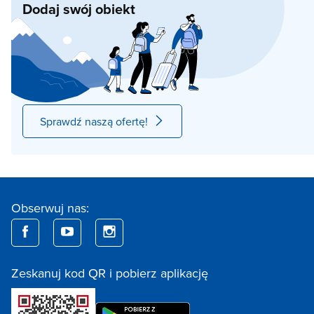
Dodaj swój obiekt
Sprawdź naszą ofertę!
Obserwuj nas:
Zeskanuj kod QR i pobierz aplikację