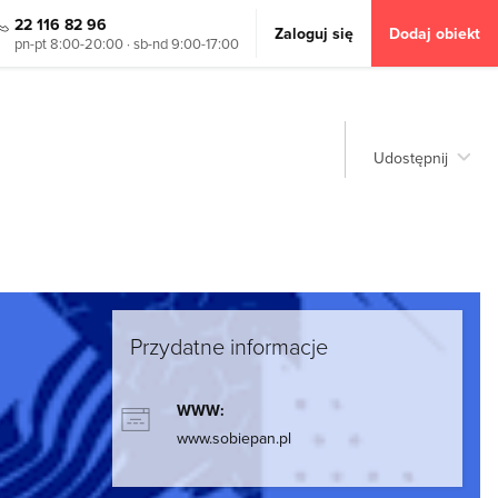
22 116 82 96
Zaloguj się
Dodaj obiekt
pn-pt 8:00-20:00 · sb-nd 9:00-17:00
Udostępnij
Przydatne informacje
WWW:
www.sobiepan.pl