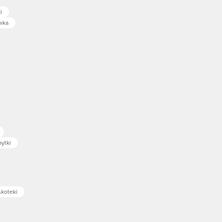
i
wka
ytki
skoteki