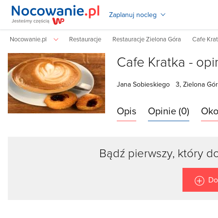
Zaplanuj nocleg
Nocowanie.pl
Restauracje
Restauracje Zielona Góra
Cafe Kra
Cafe Kratka - opi
Jana Sobieskiego
3, Zielona Gó
Opis
Opinie (0)
Oko
Bądź pierwszy, który d
Do