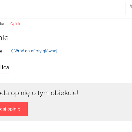
tka
Opinie
nie
Wróć do oferty głównej
ra
lica
oda opinię o tym obiekcie!
daj opinię