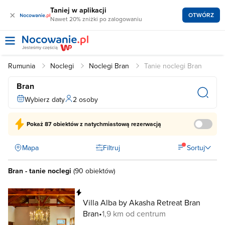
Taniej w aplikacji
×
OTWÓRZ
Nawet 20% zniżki po zalogowaniu
Rumunia
Noclegi
Noclegi Bran
Tanie noclegi Bran
Bran
Wybierz daty
2 osoby
Pokaż
87 obiektów
z natychmiastową rezerwacją
Mapa
Filtruj
Sortuj
Bran - tanie noclegi
(
90 obiektów
)
Natychmiastowa rezerwacja
Villa Alba by Akasha Retreat Bran
Bran
1,9 km od centrum