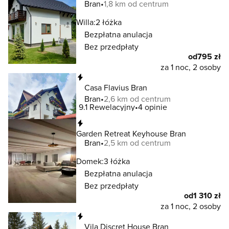
Bran
1,8 km od centrum
Willa:
2 łóżka
Bezpłatna anulacja
Bez przedpłaty
od
795 zł
za 1 noc, 2 osoby
Natychmiastowa rezerwacja
Casa Flavius Bran
Bran
2,6 km od centrum
9.1
Rewelacyjny
4 opinie
Natychmiastowa rezerwacja
Garden Retreat Keyhouse Bran
Bran
2,5 km od centrum
Domek:
3 łóżka
Bezpłatna anulacja
Bez przedpłaty
od
1 310 zł
za 1 noc, 2 osoby
Natychmiastowa rezerwacja
Vila Discret House Bran