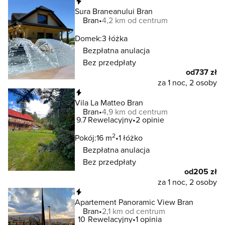
Natychmiastowa rezerwacja
Sura Braneanului Bran
Bran
4,2 km od centrum
Domek:
3 łóżka
Bezpłatna anulacja
Bez przedpłaty
od
737 zł
za 1 noc, 2 osoby
Natychmiastowa rezerwacja
Vila La Matteo Bran
Bran
4,9 km od centrum
9.7
Rewelacyjny
2 opinie
2
Pokój:
16 m
1 łóżko
Bezpłatna anulacja
Bez przedpłaty
od
205 zł
za 1 noc, 2 osoby
Natychmiastowa rezerwacja
Apartement Panoramic View Bran
Bran
2,1 km od centrum
10
Rewelacyjny
1 opinia