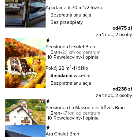
2
Apartament:
70 m
2 łóżka
Bezpłatna anulacja
Bez przedpłaty
od
475 zł
za 1 noc, 2 osoby
Natychmiastowa rezerwacja
Pensiunea Ursuleț Bran
Bran
2,1 km od centrum
10
Rewelacyjny
1 opinia
2
Pokój:
22 m
1 łóżko
Śniadanie
w cenie
Bezpłatna anulacja
od
238 zł
za 1 noc, 2 osoby
Natychmiastowa rezerwacja
Pensiunea La Maison des Rêves Bran
Bran
1,7 km od centrum
10
Rewelacyjny
1 opinia
Natychmiastowa rezerwacja
Ara Chalet Bran