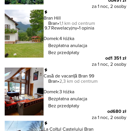
od
491 zł
za 1 noc, 2 osoby
Natychmiastowa rezerwacja
Bran Hill
Bran
1,1 km od centrum
9.7
Rewelacyjny
1 opinia
Domek:
4 łóżka
Bezpłatna anulacja
Bez przedpłaty
od
1 351 zł
za 1 noc, 2 osoby
Natychmiastowa rezerwacja
Casă de vacanță Bran 99
Bran
2,3 km od centrum
Domek:
3 łóżka
Bezpłatna anulacja
Bez przedpłaty
od
680 zł
za 1 noc, 2 osoby
Natychmiastowa rezerwacja
La Colțul Castelului Bran