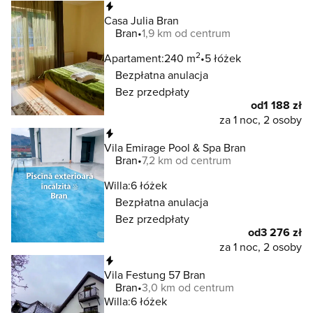
Natychmiastowa rezerwacja
Casa Julia Bran
Bran
1,9 km od centrum
2
Apartament:
240 m
5 łóżek
Bezpłatna anulacja
Bez przedpłaty
od
1 188 zł
za 1 noc, 2 osoby
Natychmiastowa rezerwacja
Vila Emirage Pool & Spa Bran
Bran
7,2 km od centrum
Willa:
6 łóżek
Bezpłatna anulacja
Bez przedpłaty
od
3 276 zł
za 1 noc, 2 osoby
Natychmiastowa rezerwacja
Vila Festung 57 Bran
Bran
3,0 km od centrum
Willa:
6 łóżek