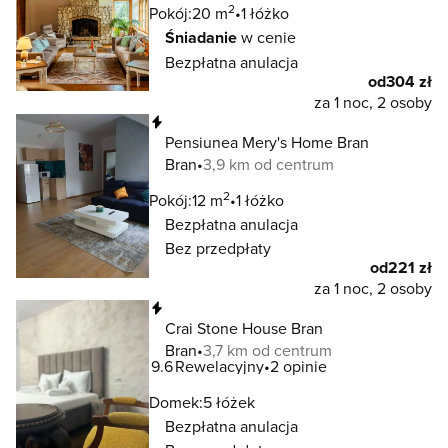
2
Pokój:
20 m
1 łóżko
Śniadanie
w cenie
Bezpłatna anulacja
od
304 zł
za 1 noc, 2 osoby
Natychmiastowa rezerwacja
Pensiunea Mery's Home Bran
Bran
3,9 km od centrum
2
Pokój:
12 m
1 łóżko
Bezpłatna anulacja
Bez przedpłaty
od
221 zł
za 1 noc, 2 osoby
Natychmiastowa rezerwacja
Crai Stone House Bran
Bran
3,7 km od centrum
9.6
Rewelacyjny
2 opinie
Domek:
5 łóżek
Bezpłatna anulacja