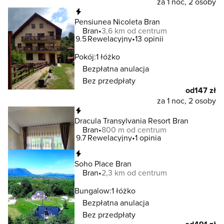
za 1 noc, 2 osoby
Natychmiastowa rezerwacja
Pensiunea Nicoleta Bran
Bran
3,6 km od centrum
9.5
Rewelacyjny
13 opinii
Pokój:
1 łóżko
Bezpłatna anulacja
Bez przedpłaty
od
147 zł
za 1 noc, 2 osoby
Natychmiastowa rezerwacja
Dracula Transylvania Resort Bran
Bran
800 m od centrum
9.7
Rewelacyjny
1 opinia
Natychmiastowa rezerwacja
Soho Place Bran
Bran
2,3 km od centrum
Bungalow:
1 łóżko
Bezpłatna anulacja
Bez przedpłaty