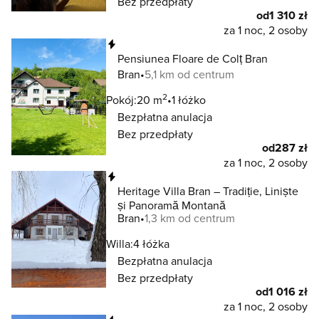
Bez przedpłaty
od
1 310 zł
za 1 noc, 2 osoby
Natychmiastowa rezerwacja
Pensiunea Floare de Colț Bran
Bran
5,1 km od centrum
2
Pokój:
20 m
1 łóżko
Bezpłatna anulacja
Bez przedpłaty
od
287 zł
za 1 noc, 2 osoby
Natychmiastowa rezerwacja
Heritage Villa Bran – Tradiție, Liniște
și Panoramă Montană
Bran
1,3 km od centrum
Willa:
4 łóżka
Bezpłatna anulacja
Bez przedpłaty
od
1 016 zł
za 1 noc, 2 osoby