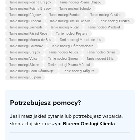
Tanie noclegi Poiana Braşov
Tanie noclegi Poiana Braşov
Tanie noclegi Poiana Brasov
Tanie noclegi Sohodol
Tanie noclegi Râşnov
Tanie noclegi Fundata
Tanie noclegi Cristian
Tanie noclegi Predeal
Tanie noclegi Timisu De Sus
Tanie noclegi Buşteni
Tanie noclegi Zărnești
Tanie noclegi Rucăr
Tanie noclegi Predelut
Tanie noclegi Pârâul Rece
Tanie noclegi Peștera
Tanie noclegi Moeciu de Sus
Tanie noclegi Moeciu de Jos
Tanie noclegi Ghimbav
Tanie noclegi Dâmbovicioara
Tanie noclegi Braşov
Tanie noclegi Azuga
Tanie noclegi Sinaia
Tanie noclegi Vulcan
Tanie noclegi Șirnea
Tanie noclegi Sătic
Tanie noclegi Săcele
Tanie noclegi Poiana Mărului
Tanie noclegi Podu Dâmboviţei
Tanie noclegi Măgura
Tanie noclegi Buşteni
Potrzebujesz pomocy?
Jeśli masz jakieś pytania lub potrzebujesz wsparcia,
skontaktuj się z naszym
Biurem Obsługi Klienta