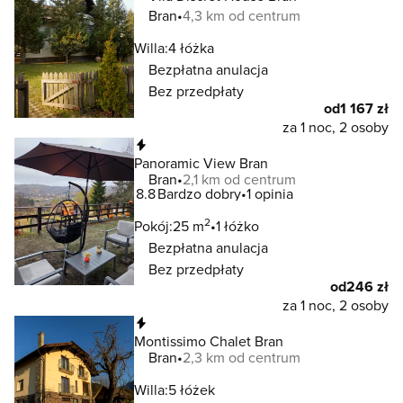
Bran
4,3 km od centrum
Willa:
4 łóżka
Bezpłatna anulacja
Bez przedpłaty
od
1 167 zł
za 1 noc, 2 osoby
Natychmiastowa rezerwacja
Panoramic View Bran
Bran
2,1 km od centrum
8.8
Bardzo dobry
1 opinia
2
Pokój:
25 m
1 łóżko
Bezpłatna anulacja
Bez przedpłaty
od
246 zł
za 1 noc, 2 osoby
Natychmiastowa rezerwacja
Montissimo Chalet Bran
Bran
2,3 km od centrum
Willa:
5 łóżek