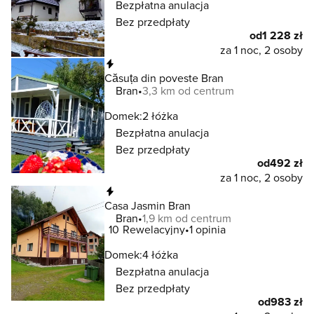
Bezpłatna anulacja
Bez przedpłaty
od
1 228 zł
za 1 noc, 2 osoby
Natychmiastowa rezerwacja
Căsuța din poveste Bran
Bran
3,3 km od centrum
Domek:
2 łóżka
Bezpłatna anulacja
Bez przedpłaty
od
492 zł
za 1 noc, 2 osoby
Natychmiastowa rezerwacja
Casa Jasmin Bran
Bran
1,9 km od centrum
10
Rewelacyjny
1 opinia
Domek:
4 łóżka
Bezpłatna anulacja
Bez przedpłaty
od
983 zł