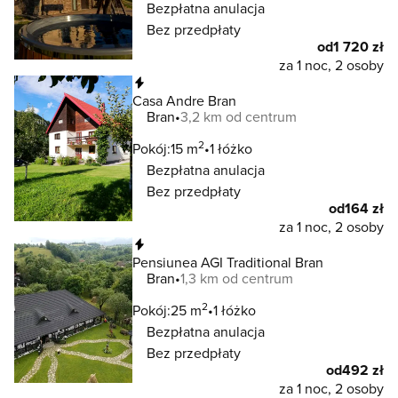
Bezpłatna anulacja
Bez przedpłaty
od
1 720 zł
za 1 noc, 2 osoby
Natychmiastowa rezerwacja
Casa Andre Bran
Bran
3,2 km od centrum
2
Pokój:
15 m
1 łóżko
Bezpłatna anulacja
Bez przedpłaty
od
164 zł
za 1 noc, 2 osoby
Natychmiastowa rezerwacja
Pensiunea AGI Traditional Bran
Bran
1,3 km od centrum
2
Pokój:
25 m
1 łóżko
Bezpłatna anulacja
Bez przedpłaty
od
492 zł
za 1 noc, 2 osoby