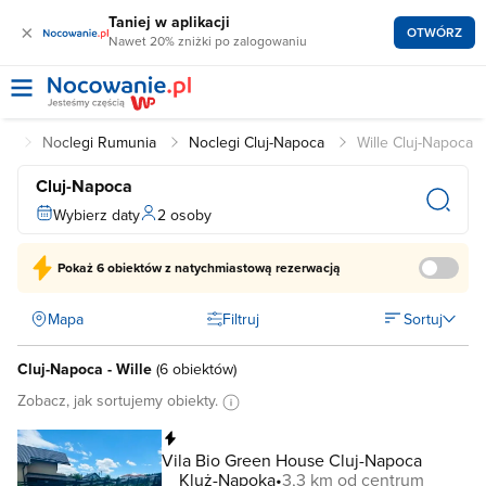
Taniej w aplikacji
×
OTWÓRZ
Nawet 20% zniżki po zalogowaniu
ia
Noclegi Rumunia
Noclegi Cluj-Napoca
Wille Cluj-Napoca
Cluj-Napoca
Wybierz daty
2 osoby
Pokaż
6 obiektów
z natychmiastową rezerwacją
Mapa
Filtruj
Sortuj
Cluj-Napoca - Wille
(
6 obiektów
)
Zobacz, jak sortujemy obiekty.
Natychmiastowa rezerwacja
Vila Bio Green House Cluj-Napoca
Kluż-Napoka
3,3 km od centrum