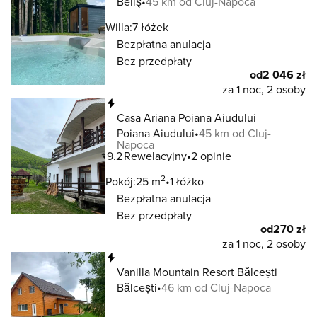
Beliş
45 km od Cluj-Napoca
Willa:
7 łóżek
Bezpłatna anulacja
Bez przedpłaty
od
2 046 zł
za 1 noc, 2 osoby
Natychmiastowa rezerwacja
Casa Ariana Poiana Aiudului
Poiana Aiudului
45 km od Cluj-
Napoca
9.2
Rewelacyjny
2 opinie
2
Pokój:
25 m
1 łóżko
Bezpłatna anulacja
Bez przedpłaty
od
270 zł
za 1 noc, 2 osoby
Natychmiastowa rezerwacja
Vanilla Mountain Resort Bălcești
Bălcești
46 km od Cluj-Napoca