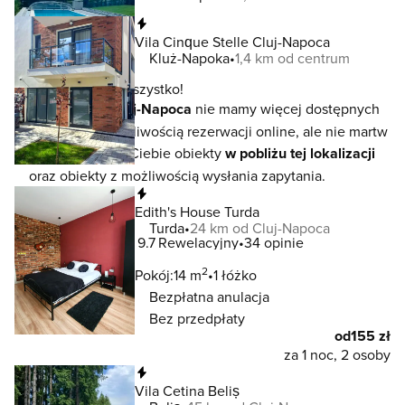
Natychmiastowa rezerwacja
Vila Cinque Stelle Cluj-Napoca
Kluż-Napoka
1,4 km od centrum
To jeszcze nie wszystko!
W lokalizacji
Cluj-Napoca
nie mamy więcej dostępnych
noclegów z możliwością rezerwacji online, ale nie martw
się - czekają na Ciebie obiekty
w pobliżu tej lokalizacji
oraz obiekty z możliwością wysłania zapytania.
Natychmiastowa rezerwacja
Edith's House Turda
Turda
24 km od Cluj-Napoca
9.7
Rewelacyjny
34 opinie
2
Pokój:
14 m
1 łóżko
Bezpłatna anulacja
Bez przedpłaty
od
155 zł
za 1 noc, 2 osoby
Natychmiastowa rezerwacja
Vila Cetina Beliș