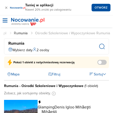
Taniej w aplikacji
×
OTWÓRZ
Nawet 20% zniżki po zalogowaniu
e.pl
Rumunia
Ośrodki Szkoleniowe i Wypoczynkowe Rumunia
Rumunia
Wybierz daty
2 osoby
Pokaż
1 obiekt
z natychmiastową rezerwacją
Mapa
Filtruj
Sortuj
Rumunia - Ośrodki Szkoleniowe i Wypoczynkowe
(
1 obiekt
)
Zobacz, jak sortujemy obiekty.
Natychmiastowa rezerwacja
GlampingDenis Igloo Mihăeşti
Mihăeşti