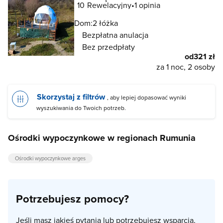
10
Rewelacyjny
1 opinia
Dom:
2 łóżka
Bezpłatna anulacja
Bez przedpłaty
od
321 zł
za 1 noc, 2 osoby
Skorzystaj z filtrów
, aby lepiej dopasować wyniki
wyszukiwania do Twoich potrzeb.
Ośrodki wypoczynkowe w regionach Rumunia
Ośrodki wypoczynkowe arges
Potrzebujesz pomocy?
Jeśli masz jakieś pytania lub potrzebujesz wsparcia,