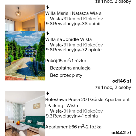
za 1 noc, 2 osoby
Natychmiastowa rezerwacja
Willa Maria i Natasza Wisła
Wisła
31 km od Klokočov
9.8
Rewelacyjny
38 opinii
Natychmiastowa rezerwacja
Willa na Jonidle Wisła
Wisła
31 km od Klokočov
9.8
Rewelacyjny
72 opinie
2
Pokój:
15 m
1 łóżko
Bezpłatna anulacja
Bez przedpłaty
od
146 zł
za 1 noc, 2 osoby
Natychmiastowa rezerwacja
Bolesława Prusa 20 | Górski Apartament
| Parking | Wisła
Wisła
31 km od Klokočov
9.3
Rewelacyjny
1 opinia
2
Apartament:
66 m
2 łóżka
od
442 zł