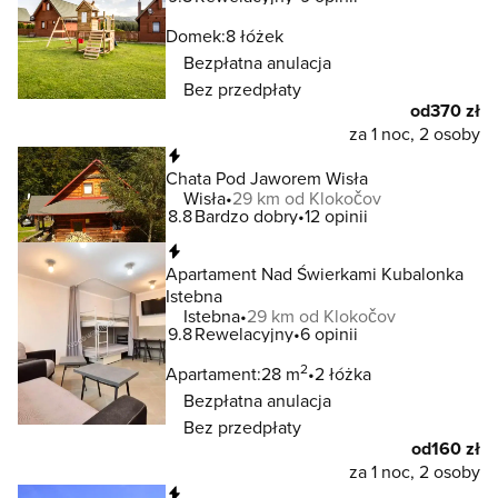
Domek:
8 łóżek
Bezpłatna anulacja
Bez przedpłaty
od
370 zł
za 1 noc, 2 osoby
Natychmiastowa rezerwacja
Chata Pod Jaworem Wisła
Wisła
29 km od Klokočov
8.8
Bardzo dobry
12 opinii
Natychmiastowa rezerwacja
Apartament Nad Świerkami Kubalonka
Istebna
Istebna
29 km od Klokočov
9.8
Rewelacyjny
6 opinii
2
Apartament:
28 m
2 łóżka
Bezpłatna anulacja
Bez przedpłaty
od
160 zł
za 1 noc, 2 osoby
Natychmiastowa rezerwacja