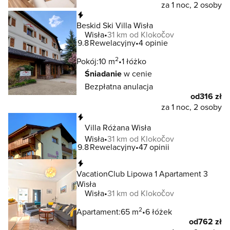
za 1 noc, 2 osoby
Natychmiastowa rezerwacja
Beskid Ski Villa Wisła
Wisła
31 km od Klokočov
9.8
Rewelacyjny
4 opinie
2
Pokój:
10 m
1 łóżko
Śniadanie
w cenie
Bezpłatna anulacja
od
316 zł
za 1 noc, 2 osoby
Natychmiastowa rezerwacja
Villa Różana Wisła
Wisła
31 km od Klokočov
9.8
Rewelacyjny
47 opinii
Natychmiastowa rezerwacja
VacationClub Lipowa 1 Apartament 3
Wisła
Wisła
31 km od Klokočov
2
Apartament:
65 m
6 łóżek
od
762 zł