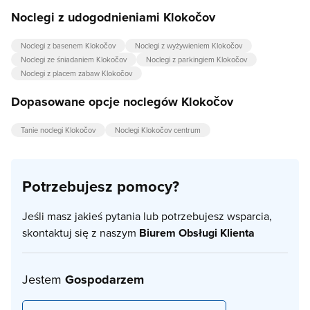
Noclegi z udogodnieniami Klokočov
Noclegi z basenem Klokočov
Noclegi z wyżywieniem Klokočov
Noclegi ze śniadaniem Klokočov
Noclegi z parkingiem Klokočov
Noclegi z placem zabaw Klokočov
Dopasowane opcje noclegów Klokočov
Tanie noclegi Klokočov
Noclegi Klokočov centrum
Potrzebujesz pomocy?
Jeśli masz jakieś pytania lub potrzebujesz wsparcia,
skontaktuj się z naszym
Biurem Obsługi Klienta
Jestem
Gospodarzem