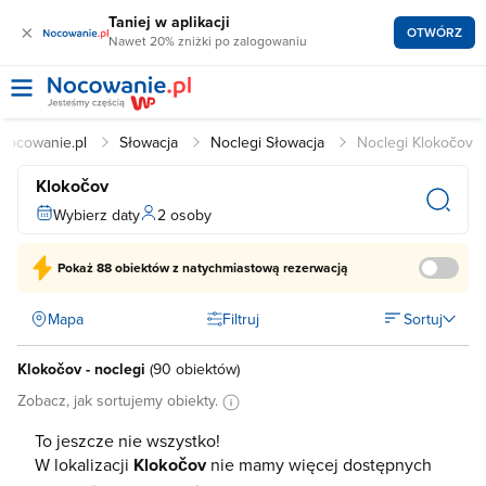
Taniej w aplikacji
×
OTWÓRZ
Nawet 20% zniżki po zalogowaniu
Nocowanie.pl
Słowacja
Noclegi Słowacja
Noclegi Klokočov
Klokočov
Wybierz daty
2 osoby
Pokaż
88 obiektów
z natychmiastową rezerwacją
Mapa
Filtruj
Sortuj
Klokočov - noclegi
(
90 obiektów
)
Zobacz, jak sortujemy obiekty.
To jeszcze nie wszystko!
W lokalizacji
Klokočov
nie mamy więcej dostępnych