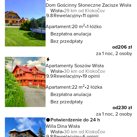
Dom Gościnny Słoneczne Zacisze Wisła
Wisła
29 km od Klokočov
9.8
Rewelacyjny
11 opinii
2
Apartament:
20 m
1 łóżko
Bezpłatna anulacja
Bez przedpłaty
od
206 zł
za 1 noc, 2 osoby
Natychmiastowa rezerwacja
Apartamenty Soszów Wisła
Wisła
30 km od Klokočov
9.9
Rewelacyjny
19 opinii
2
Apartament:
22 m
2 łóżka
Bezpłatna anulacja
Bez przedpłaty
od
230 zł
za 1 noc, 2 osoby
Potwierdzenie do 24 h
Willa Dina Wisła
Wisła
30 km od Klokočov
9.8
Rewelacyjny
6 opinii