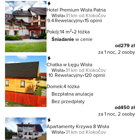
Natychmiastowa rezerwacja
Hotel Premium Wisła Patria
Wisła
31 km od Klokočov
9.4
Rewelacyjny
15 opinii
2
Pokój:
14 m
2 łóżka
Śniadanie
w cenie
od
279 zł
za 1 noc, 2 osoby
Natychmiastowa rezerwacja
Chatka w Łęgu Wisła
Wisła
31 km od Klokočov
10
Rewelacyjny
120 opinii
Domek:
4 łóżka
Bezpłatna anulacja
Bez przedpłaty
od
450 zł
za 1 noc, 2 osoby
Natychmiastowa rezerwacja
Apartamenty Krzywa 8 Wisła
Wisła
31 km od Klokočov