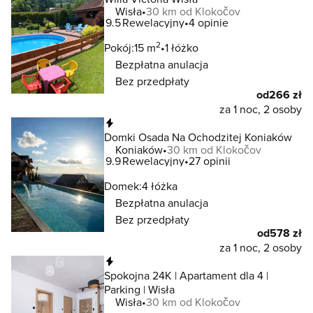
Wisła
30 km od Klokočov
9.5
Rewelacyjny
4 opinie
2
Pokój:
15 m
1 łóżko
Bezpłatna anulacja
Bez przedpłaty
od
266 zł
za 1 noc, 2 osoby
Natychmiastowa rezerwacja
Domki Osada Na Ochodzitej Koniaków
Koniaków
30 km od Klokočov
9.9
Rewelacyjny
27 opinii
Domek:
4 łóżka
Bezpłatna anulacja
Bez przedpłaty
od
578 zł
za 1 noc, 2 osoby
Natychmiastowa rezerwacja
Spokojna 24K | Apartament dla 4 |
Parking | Wisła
Wisła
30 km od Klokočov