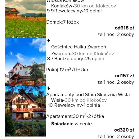
Wioska Koniaków
Koniaków
30 km od Klokočov
9.9
Rewelacyjny
10 opinii
Domek:
7 łóżek
od
618 zł
za 1 noc, 2 osoby
Natychmiastowa rezerwacja
Gościniec Halka Zwardoń
Zwardoń
30 km od Klokočov
8.7
Bardzo dobry
25 opinii
2
Pokój:
12 m
1 łóżko
od
157 zł
za 1 noc, 2 osoby
Natychmiastowa rezerwacja
Apartamenty pod Starą Skocznią Wisła
Wisła
30 km od Klokočov
10
Rewelacyjny
1 opinia
2
Apartament:
30 m
2 łóżka
Śniadanie
w cenie
od
320 zł
za 1 noc, 2 osoby