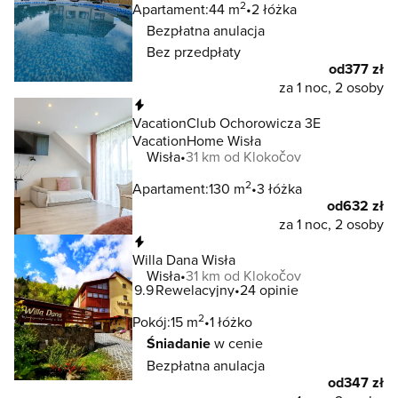
2
Apartament:
44 m
2 łóżka
Bezpłatna anulacja
Bez przedpłaty
od
377 zł
za 1 noc, 2 osoby
Natychmiastowa rezerwacja
VacationClub Ochorowicza 3E
VacationHome Wisła
Wisła
31 km od Klokočov
2
Apartament:
130 m
3 łóżka
od
632 zł
za 1 noc, 2 osoby
Natychmiastowa rezerwacja
Willa Dana Wisła
Wisła
31 km od Klokočov
9.9
Rewelacyjny
24 opinie
2
Pokój:
15 m
1 łóżko
Śniadanie
w cenie
Bezpłatna anulacja
od
347 zł