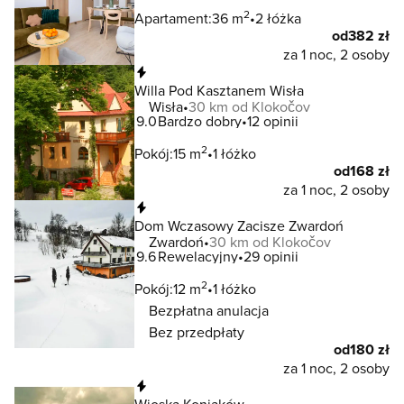
2
Apartament:
36 m
2 łóżka
od
382 zł
za 1 noc, 2 osoby
Natychmiastowa rezerwacja
Willa Pod Kasztanem Wisła
Wisła
30 km od Klokočov
9.0
Bardzo dobry
12 opinii
2
Pokój:
15 m
1 łóżko
od
168 zł
za 1 noc, 2 osoby
Natychmiastowa rezerwacja
Dom Wczasowy Zacisze Zwardoń
Zwardoń
30 km od Klokočov
9.6
Rewelacyjny
29 opinii
2
Pokój:
12 m
1 łóżko
Bezpłatna anulacja
Bez przedpłaty
od
180 zł
za 1 noc, 2 osoby
Natychmiastowa rezerwacja