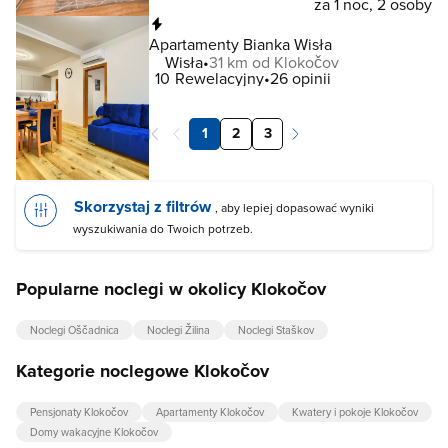
za 1 noc, 2 osoby
Natychmiastowa rezerwacja
Apartamenty Bianka Wisła
Wisła
31 km od Klokočov
10
Rewelacyjny
26 opinii
1
2
3
Skorzystaj z filtrów
, aby lepiej dopasować wyniki
wyszukiwania do Twoich potrzeb.
Popularne noclegi w okolicy Klokočov
Noclegi Oščadnica
Noclegi Žilina
Noclegi Staškov
Kategorie noclegowe Klokočov
Pensjonaty Klokočov
Apartamenty Klokočov
Kwatery i pokoje Klokočov
Domy wakacyjne Klokočov