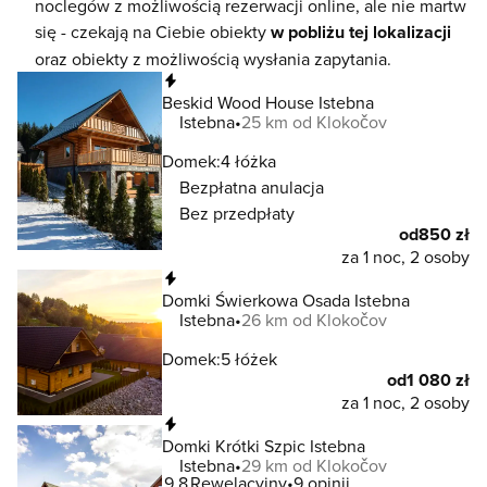
noclegów z możliwością rezerwacji online, ale nie martw
się - czekają na Ciebie obiekty
w pobliżu tej lokalizacji
oraz obiekty z możliwością wysłania zapytania.
Natychmiastowa rezerwacja
Beskid Wood House Istebna
Istebna
25 km od Klokočov
Domek:
4 łóżka
Bezpłatna anulacja
Bez przedpłaty
od
850 zł
za 1 noc, 2 osoby
Natychmiastowa rezerwacja
Domki Świerkowa Osada Istebna
Istebna
26 km od Klokočov
Domek:
5 łóżek
od
1 080 zł
za 1 noc, 2 osoby
Natychmiastowa rezerwacja
Domki Krótki Szpic Istebna
Istebna
29 km od Klokočov
9.8
Rewelacyjny
9 opinii