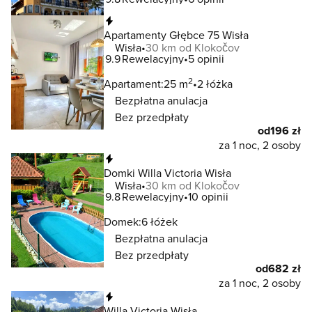
Natychmiastowa rezerwacja
Apartamenty Głębce 75 Wisła
Wisła
30 km od Klokočov
9.9
Rewelacyjny
5 opinii
2
Apartament:
25 m
2 łóżka
Bezpłatna anulacja
Bez przedpłaty
od
196 zł
za 1 noc, 2 osoby
Natychmiastowa rezerwacja
Domki Willa Victoria Wisła
Wisła
30 km od Klokočov
9.8
Rewelacyjny
10 opinii
Domek:
6 łóżek
Bezpłatna anulacja
Bez przedpłaty
od
682 zł
za 1 noc, 2 osoby
Natychmiastowa rezerwacja
Willa Victoria Wisła