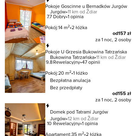
Pokoje Goscinne u Bernadków Jurgów
Jurgów
11 km od Ždiar
7.7
Dobry
1 opinia
2
Pokój:
14 m
2 łóżka
od
157 zł
za 1 noc, 2 osoby
Natychmiastowa rezerwacja
Pokoje U Grzesia Bukowina Tatrzańska
Bukowina Tatrzańska
11 km od Ždiar
9.8
Rewelacyjny
47 opinii
2
Pokój:
20 m
1 łóżko
Bezpłatna anulacja
Bez przedpłaty
od
155 zł
za 1 noc, 2 osoby
Natychmiastowa rezerwacja
Domek pod Tatrami Jurgów
Jurgów
12 km od Ždiar
10
Rewelacyjny
1 opinia
2
Apartament:
35 m
2 łóżka