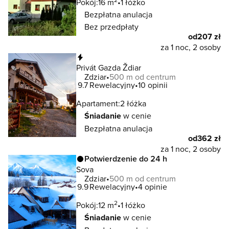
Pokój:
16 m
1 łóżko
Bezpłatna anulacja
Bez przedpłaty
od
207 zł
za 1 noc, 2 osoby
Natychmiastowa rezerwacja
Privát Gazda Ždiar
Zdziar
500 m od centrum
9.7
Rewelacyjny
10 opinii
Apartament:
2 łóżka
Śniadanie
w cenie
Bezpłatna anulacja
od
362 zł
za 1 noc, 2 osoby
Potwierdzenie do 24 h
Sova
Zdziar
500 m od centrum
9.9
Rewelacyjny
4 opinie
2
Pokój:
12 m
1 łóżko
Śniadanie
w cenie