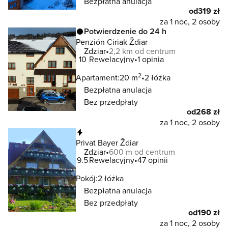
Bezpłatna anulacja
od
319 zł
za 1 noc, 2 osoby
Potwierdzenie do 24 h
Penzión Ciriak Ždiar
Zdziar
2,2 km od centrum
10
Rewelacyjny
1 opinia
2
Apartament:
20 m
2 łóżka
Bezpłatna anulacja
Bez przedpłaty
od
268 zł
za 1 noc, 2 osoby
Natychmiastowa rezerwacja
Privat Bayer Ždiar
Zdziar
600 m od centrum
9.5
Rewelacyjny
47 opinii
Pokój:
2 łóżka
Bezpłatna anulacja
Bez przedpłaty
od
190 zł
za 1 noc, 2 osoby