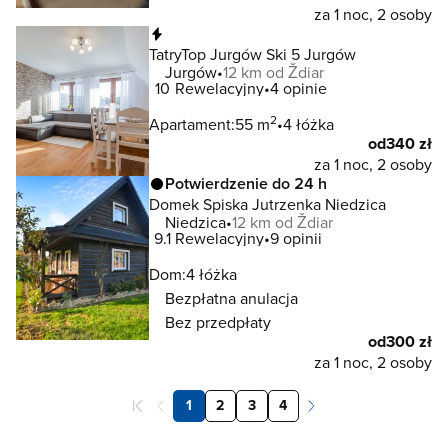
za 1 noc, 2 osoby
Natychmiastowa rezerwacja
TatryTop Jurgów Ski 5 Jurgów
Jurgów
12 km od Ždiar
10
Rewelacyjny
4 opinie
2
Apartament:
55 m
4 łóżka
od
340 zł
za 1 noc, 2 osoby
Potwierdzenie do 24 h
Domek Spiska Jutrzenka Niedzica
Niedzica
12 km od Ždiar
9.1
Rewelacyjny
9 opinii
Dom:
4 łóżka
Bezpłatna anulacja
Bez przedpłaty
od
300 zł
za 1 noc, 2 osoby
1
2
3
4