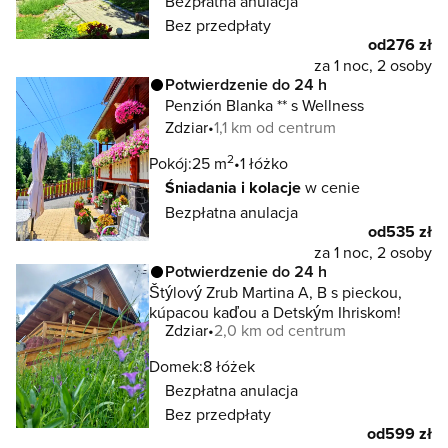
Bezpłatna anulacja
Bez przedpłaty
od
276 zł
za 1 noc, 2 osoby
Potwierdzenie do 24 h
Penzión Blanka ** s Wellness
Zdziar
1,1 km od centrum
2
Pokój:
25 m
1 łóżko
Śniadania i kolacje
w cenie
Bezpłatna anulacja
od
535 zł
za 1 noc, 2 osoby
Potwierdzenie do 24 h
Štýlový Zrub Martina A, B s pieckou,
kúpacou kaďou a Detským Ihriskom!
Zdziar
2,0 km od centrum
Domek:
8 łóżek
Bezpłatna anulacja
Bez przedpłaty
od
599 zł