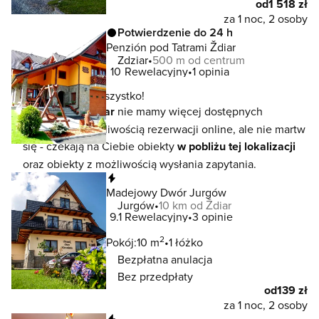
od
1 518 zł
za 1 noc, 2 osoby
Potwierdzenie do 24 h
Penzión pod Tatrami Ždiar
Zdziar
500 m od centrum
10
Rewelacyjny
1 opinia
To jeszcze nie wszystko!
W lokalizacji
Ždiar
nie mamy więcej dostępnych
noclegów z możliwością rezerwacji online, ale nie martw
się - czekają na Ciebie obiekty
w pobliżu tej lokalizacji
oraz obiekty z możliwością wysłania zapytania.
Natychmiastowa rezerwacja
Madejowy Dwór Jurgów
Jurgów
10 km od Ždiar
9.1
Rewelacyjny
3 opinie
2
Pokój:
10 m
1 łóżko
Bezpłatna anulacja
Bez przedpłaty
od
139 zł
za 1 noc, 2 osoby
Natychmiastowa rezerwacja