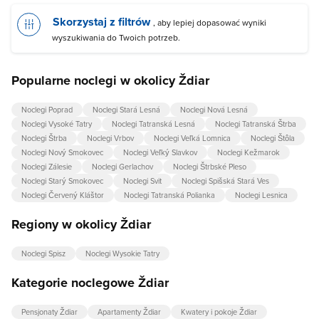
Skorzystaj z filtrów
, aby lepiej dopasować wyniki
wyszukiwania do Twoich potrzeb.
Popularne noclegi w okolicy Ždiar
Noclegi Poprad
Noclegi Stará Lesná
Noclegi Nová Lesná
Noclegi Vysoké Tatry
Noclegi Tatranská Lesná
Noclegi Tatranská Štrba
Noclegi Štrba
Noclegi Vrbov
Noclegi Veľká Lomnica
Noclegi Štôla
Noclegi Nový Smokovec
Noclegi Veľký Slavkov
Noclegi Kežmarok
Noclegi Zálesie
Noclegi Gerlachov
Noclegi Štrbské Pleso
Noclegi Starý Smokovec
Noclegi Svit
Noclegi Spišská Stará Ves
Noclegi Červený Kláštor
Noclegi Tatranská Polianka
Noclegi Lesnica
Regiony w okolicy Ždiar
Noclegi Spisz
Noclegi Wysokie Tatry
Kategorie noclegowe Ždiar
Pensjonaty Ždiar
Apartamenty Ždiar
Kwatery i pokoje Ždiar