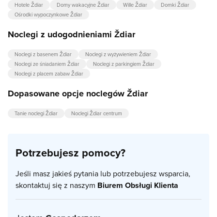
Hotele Ždiar
Domy wakacyjne Ždiar
Wille Ždiar
Domki Ždiar
Ośrodki wypoczynkowe Ždiar
Noclegi z udogodnieniami Ždiar
Noclegi z basenem Ždiar
Noclegi z wyżywieniem Ždiar
Noclegi ze śniadaniem Ždiar
Noclegi z parkingiem Ždiar
Noclegi z placem zabaw Ždiar
Dopasowane opcje noclegów Ždiar
Tanie noclegi Ždiar
Noclegi Ždiar centrum
Potrzebujesz pomocy?
Jeśli masz jakieś pytania lub potrzebujesz wsparcia,
skontaktuj się z naszym
Biurem Obsługi Klienta