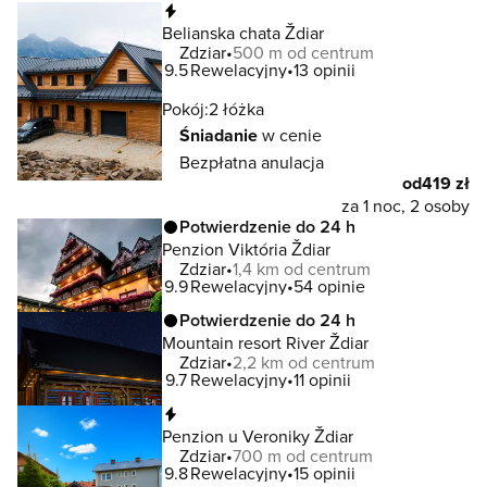
Natychmiastowa rezerwacja
Belianska chata Ždiar
Zdziar
500 m od centrum
9.5
Rewelacyjny
13 opinii
Pokój:
2 łóżka
Śniadanie
w cenie
Bezpłatna anulacja
od
419 zł
za 1 noc, 2 osoby
Potwierdzenie do 24 h
Penzion Viktória Ždiar
Zdziar
1,4 km od centrum
9.9
Rewelacyjny
54 opinie
Potwierdzenie do 24 h
Mountain resort River Ždiar
Zdziar
2,2 km od centrum
9.7
Rewelacyjny
11 opinii
Natychmiastowa rezerwacja
Penzion u Veroniky Ždiar
Zdziar
700 m od centrum
9.8
Rewelacyjny
15 opinii