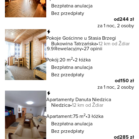
Bezpłatna anulacja
Bez przedpłaty
od
244 zł
za 1 noc, 2 osoby
Natychmiastowa rezerwacja
Pokoje Gościnne u Stasia Brzegi
Bukowina Tatrzańska
12 km od Ždiar
9.9
Rewelacyjny
27 opinii
2
Pokój:
20 m
2 łóżka
Bezpłatna anulacja
Bez przedpłaty
od
150 zł
za 1 noc, 2 osoby
Natychmiastowa rezerwacja
Apartamenty Danuta Niedzica
Niedzica
12 km od Ždiar
2
Apartament:
75 m
3 łóżka
Bezpłatna anulacja
Bez przedpłaty
od
285 zł