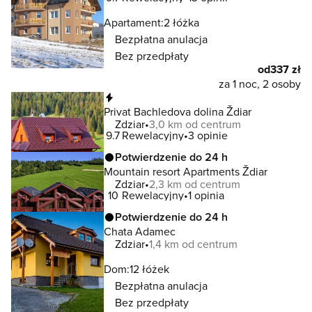
Apartament:
2 łóżka
Bezpłatna anulacja
Bez przedpłaty
od
337 zł
za 1 noc, 2 osoby
Natychmiastowa rezerwacja
Privat Bachledova dolina Ždiar
Zdziar
3,0 km od centrum
9.7
Rewelacyjny
3 opinie
Potwierdzenie do 24 h
Mountain resort Apartments Ždiar
Zdziar
2,3 km od centrum
10
Rewelacyjny
1 opinia
Potwierdzenie do 24 h
Chata Adamec
Zdziar
1,4 km od centrum
Dom:
12 łóżek
Bezpłatna anulacja
Bez przedpłaty