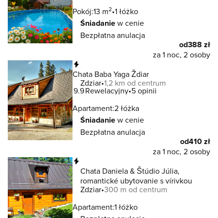
2
Pokój:
13 m
1 łóżko
Śniadanie
w cenie
Bezpłatna anulacja
od
388 zł
za 1 noc, 2 osoby
Natychmiastowa rezerwacja
Chata Baba Yaga Ždiar
Zdziar
1,2 km od centrum
9.9
Rewelacyjny
5 opinii
Apartament:
2 łóżka
Śniadanie
w cenie
Bezpłatna anulacja
od
410 zł
za 1 noc, 2 osoby
Natychmiastowa rezerwacja
Chata Daniela & Štúdio Júlia,
romantické ubytovanie s vírivkou
Zdziar
300 m od centrum
Apartament:
1 łóżko