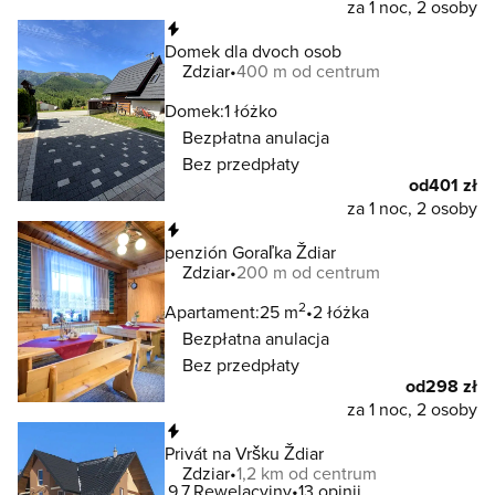
za 1 noc, 2 osoby
Natychmiastowa rezerwacja
Domek dla dvoch osob
Zdziar
400 m od centrum
Domek:
1 łóżko
Bezpłatna anulacja
Bez przedpłaty
od
401 zł
za 1 noc, 2 osoby
Natychmiastowa rezerwacja
penzión Goraľka Ždiar
Zdziar
200 m od centrum
2
Apartament:
25 m
2 łóżka
Bezpłatna anulacja
Bez przedpłaty
od
298 zł
za 1 noc, 2 osoby
Natychmiastowa rezerwacja
Privát na Vršku Ždiar
Zdziar
1,2 km od centrum
9.7
Rewelacyjny
13 opinii