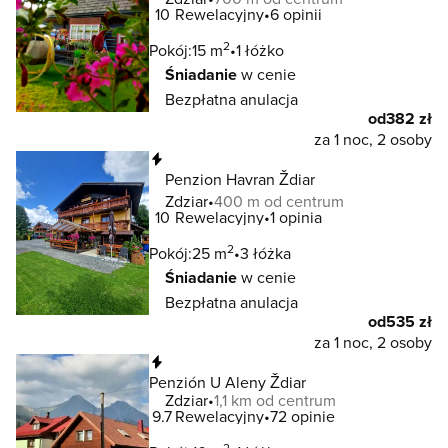
10
Rewelacyjny
6 opinii
2
Pokój:
15 m
1 łóżko
Śniadanie
w cenie
Bezpłatna anulacja
od
382 zł
za 1 noc, 2 osoby
Natychmiastowa rezerwacja
Penzion Havran Ždiar
Zdziar
400 m od centrum
10
Rewelacyjny
1 opinia
2
Pokój:
25 m
3 łóżka
Śniadanie
w cenie
Bezpłatna anulacja
od
535 zł
za 1 noc, 2 osoby
Natychmiastowa rezerwacja
Penzión U Aleny Ždiar
Zdziar
1,1 km od centrum
9.7
Rewelacyjny
72 opinie
2