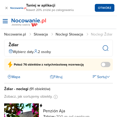
Taniej w aplikacji
×
OTWÓRZ
Nawet 20% zniżki po zalogowaniu
Nocowanie.pl
Słowacja
Noclegi Słowacja
Noclegi Ždiar
Ždiar
Wybierz daty
2 osoby
Pokaż
76 obiektów
z natychmiastową rezerwacją
Mapa
Filtruj
Sortuj
Ždiar - noclegi
(
91 obiektów
)
Zobacz, jak sortujemy obiekty.
Natychmiastowa rezerwacja
Penzión Aja
Zdziar
700 m od centrum