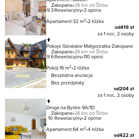
Zakopane
26 km od Štrba
9.3
Rewelacyjny
3 opinie
2
Apartament:
32 m
2 łóżka
od
419 zł
za 1 noc, 2 osoby
Natychmiastowa rezerwacja
Pokoje Góralskie Małgorzatka Zakopane
Zakopane
26 km od Štrba
9.6
Rewelacyjny
110 opinii
2
Pokój:
16 m
2 łóżka
Bezpłatna anulacja
Bez przedpłaty
od
204 zł
za 1 noc, 2 osoby
Natychmiastowa rezerwacja
Droga na Bystre 9A/1D
Zakopane
26 km od Štrba
10
Rewelacyjny
2 opinie
2
Apartament:
64 m
4 łóżka
od
422 zł