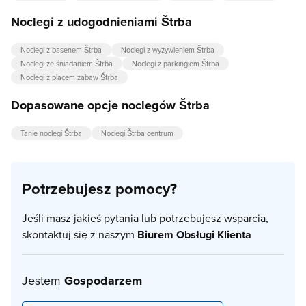
Noclegi z udogodnieniami Štrba
Noclegi z basenem Štrba
Noclegi z wyżywieniem Štrba
Noclegi ze śniadaniem Štrba
Noclegi z parkingiem Štrba
Noclegi z placem zabaw Štrba
Dopasowane opcje noclegów Štrba
Tanie noclegi Štrba
Noclegi Štrba centrum
Potrzebujesz pomocy?
Jeśli masz jakieś pytania lub potrzebujesz wsparcia,
skontaktuj się z naszym
Biurem Obsługi Klienta
Jestem
Gospodarzem