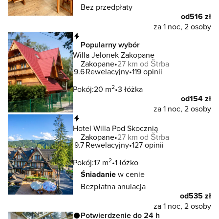
Bez przedpłaty
od
516 zł
za 1 noc, 2 osoby
Natychmiastowa rezerwacja
Popularny wybór
Willa Jelonek Zakopane
Zakopane
27 km od Štrba
9.6
Rewelacyjny
119 opinii
2
Pokój:
20 m
3 łóżka
od
154 zł
za 1 noc, 2 osoby
Natychmiastowa rezerwacja
Hotel Willa Pod Skocznią
Zakopane
27 km od Štrba
9.7
Rewelacyjny
127 opinii
2
Pokój:
17 m
1 łóżko
Śniadanie
w cenie
Bezpłatna anulacja
od
535 zł
za 1 noc, 2 osoby
Potwierdzenie do 24 h