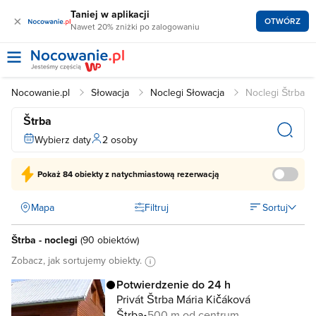
Taniej w aplikacji
×
OTWÓRZ
Nawet 20% zniżki po zalogowaniu
Nocowanie.pl
Słowacja
Noclegi Słowacja
Noclegi Štrba
Štrba
Wybierz daty
2 osoby
Pokaż
84 obiekty
z natychmiastową rezerwacją
Mapa
Filtruj
Sortuj
Štrba - noclegi
(
90 obiektów
)
Zobacz, jak sortujemy obiekty.
Potwierdzenie do 24 h
Privát Štrba Mária Kičáková
Štrba
500 m od centrum