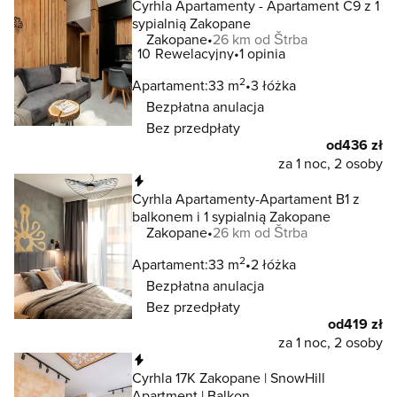
Cyrhla Apartamenty - Apartament C9 z 1
sypialnią Zakopane
Zakopane
26 km od Štrba
10
Rewelacyjny
1 opinia
2
Apartament:
33 m
3 łóżka
Bezpłatna anulacja
Bez przedpłaty
od
436 zł
za 1 noc, 2 osoby
Natychmiastowa rezerwacja
Cyrhla Apartamenty-Apartament B1 z
balkonem i 1 sypialnią Zakopane
Zakopane
26 km od Štrba
2
Apartament:
33 m
2 łóżka
Bezpłatna anulacja
Bez przedpłaty
od
419 zł
za 1 noc, 2 osoby
Natychmiastowa rezerwacja
Cyrhla 17K Zakopane | SnowHill
Apartment | Balkon