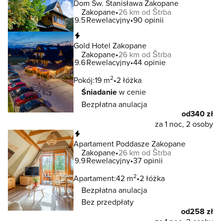
Dom Św. Stanisława Zakopane
Zakopane
26 km od Štrba
9.5
Rewelacyjny
90 opinii
Natychmiastowa rezerwacja
Gold Hotel Zakopane
Zakopane
26 km od Štrba
9.6
Rewelacyjny
44 opinie
2
Pokój:
19 m
2 łóżka
Śniadanie
w cenie
Bezpłatna anulacja
od
340 zł
za 1 noc, 2 osoby
Natychmiastowa rezerwacja
Apartament Poddasze Zakopane
Zakopane
26 km od Štrba
9.9
Rewelacyjny
37 opinii
2
Apartament:
42 m
2 łóżka
Bezpłatna anulacja
Bez przedpłaty
od
258 zł