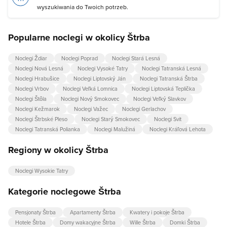
wyszukiwania do Twoich potrzeb.
Popularne noclegi w okolicy Štrba
Noclegi Ždiar
Noclegi Poprad
Noclegi Stará Lesná
Noclegi Nová Lesná
Noclegi Vysoké Tatry
Noclegi Tatranská Lesná
Noclegi Hrabušice
Noclegi Liptovský Ján
Noclegi Tatranská Štrba
Noclegi Vrbov
Noclegi Veľká Lomnica
Noclegi Liptovská Teplička
Noclegi Štôla
Noclegi Nový Smokovec
Noclegi Veľký Slavkov
Noclegi Kežmarok
Noclegi Važec
Noclegi Gerlachov
Noclegi Štrbské Pleso
Noclegi Starý Smokovec
Noclegi Svit
Noclegi Tatranská Polianka
Noclegi Malužiná
Noclegi Kráľová Lehota
Regiony w okolicy Štrba
Noclegi Wysokie Tatry
Kategorie noclegowe Štrba
Pensjonaty Štrba
Apartamenty Štrba
Kwatery i pokoje Štrba
Hotele Štrba
Domy wakacyjne Štrba
Wille Štrba
Domki Štrba