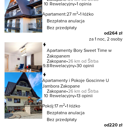
10
Rewelacyjny
1 opinia
2
Apartament:
27 m
1 łóżko
Bezpłatna anulacja
Bez przedpłaty
od
264 zł
za 1 noc, 2 osoby
Natychmiastowa rezerwacja
Apartamenty Bory Sweet Time w
Zakopanem
Zakopane
26 km od Štrba
9.8
Rewelacyjny
30 opinii
Natychmiastowa rezerwacja
Apartamenty i Pokoje Goscinne U
Jambora Zakopane
Zakopane
26 km od Štrba
10
Rewelacyjny
13 opinii
2
Pokój:
17 m
1 łóżko
Bezpłatna anulacja
Bez przedpłaty
od
220 zł