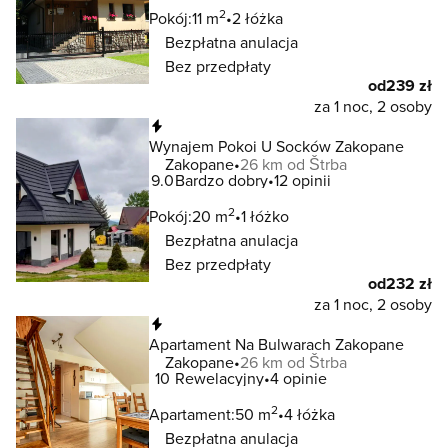
2
Pokój:
11 m
2 łóżka
Bezpłatna anulacja
Bez przedpłaty
od
239 zł
za 1 noc, 2 osoby
Natychmiastowa rezerwacja
Wynajem Pokoi U Socków Zakopane
Zakopane
26 km od Štrba
9.0
Bardzo dobry
12 opinii
2
Pokój:
20 m
1 łóżko
Bezpłatna anulacja
Bez przedpłaty
od
232 zł
za 1 noc, 2 osoby
Natychmiastowa rezerwacja
Apartament Na Bulwarach Zakopane
Zakopane
26 km od Štrba
10
Rewelacyjny
4 opinie
2
Apartament:
50 m
4 łóżka
Bezpłatna anulacja