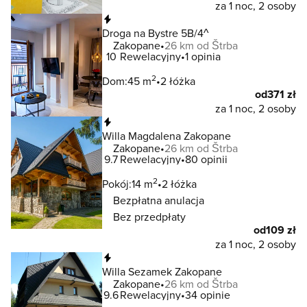
za 1 noc, 2 osoby
Natychmiastowa rezerwacja
Droga na Bystre 5B/4^
Zakopane
26 km od Štrba
10
Rewelacyjny
1 opinia
2
Dom:
45 m
2 łóżka
od
371 zł
za 1 noc, 2 osoby
Natychmiastowa rezerwacja
Willa Magdalena Zakopane
Zakopane
26 km od Štrba
9.7
Rewelacyjny
80 opinii
2
Pokój:
14 m
2 łóżka
Bezpłatna anulacja
Bez przedpłaty
od
109 zł
za 1 noc, 2 osoby
Natychmiastowa rezerwacja
Willa Sezamek Zakopane
Zakopane
26 km od Štrba
9.6
Rewelacyjny
34 opinie