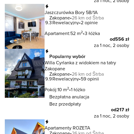
za 1 noc, 2 osoby
Natychmiastowa rezerwacja
Jaszczurówka Bory 5B/1A
Zakopane
26 km od Štrba
9.3
Rewelacyjny
2 opinie
2
Apartament:
52 m
3 łóżka
od
556 zł
za 1 noc, 2 osoby
Natychmiastowa rezerwacja
Popularny wybór
Willa Cyrlanka z widokiem na tatry
Zakopane
Zakopane
26 km od Štrba
9.9
Rewelacyjny
59 opinii
2
Pokój:
10 m
1 łóżko
Bezpłatna anulacja
Bez przedpłaty
od
217 zł
za 1 noc, 2 osoby
Natychmiastowa rezerwacja
Apartamenty ROZETA
Zakopane
26 km od Štrba