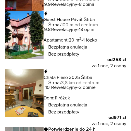
9.9
Rewelacyjny
8 opinii
Natychmiastowa rezerwacja
Guest House Privát Štrba
Štrba
100 m od centrum
9.8
Rewelacyjny
18 opinii
2
Apartament:
20 m
1 łóżko
Bezpłatna anulacja
Bez przedpłaty
od
258 zł
za 1 noc, 2 osoby
Natychmiastowa rezerwacja
Chata Pleso 3025 Štrba
Štrba
3,8 km od centrum
10
Rewelacyjny
2 opinie
Dom:
11 łóżek
Bezpłatna anulacja
Bez przedpłaty
od
971 zł
za 1 noc, 2 osoby
Potwierdzenie do 24 h