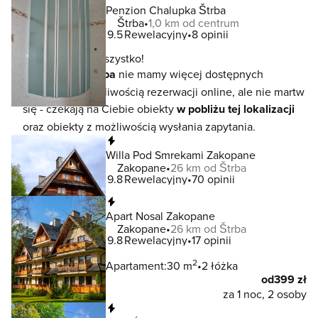
Penzion Chalupka Štrba
Štrba
1,0 km od centrum
9.5
Rewelacyjny
8 opinii
To jeszcze nie wszystko!
W lokalizacji
Štrba
nie mamy więcej dostępnych
noclegów z możliwością rezerwacji online, ale nie martw
się - czekają na Ciebie obiekty
w pobliżu tej lokalizacji
oraz obiekty z możliwością wysłania zapytania.
Natychmiastowa rezerwacja
Willa Pod Smrekami Zakopane
Zakopane
26 km od Štrba
9.8
Rewelacyjny
70 opinii
Natychmiastowa rezerwacja
Apart Nosal Zakopane
Zakopane
26 km od Štrba
9.8
Rewelacyjny
17 opinii
2
Apartament:
30 m
2 łóżka
od
399 zł
za 1 noc, 2 osoby
Natychmiastowa rezerwacja