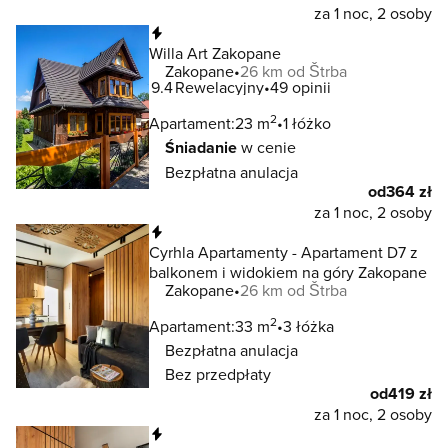
za 1 noc, 2 osoby
Natychmiastowa rezerwacja
Willa Art Zakopane
Zakopane
26 km od Štrba
9.4
Rewelacyjny
49 opinii
2
Apartament:
23 m
1 łóżko
Śniadanie
w cenie
Bezpłatna anulacja
od
364 zł
za 1 noc, 2 osoby
Natychmiastowa rezerwacja
Cyrhla Apartamenty - Apartament D7 z
balkonem i widokiem na góry Zakopane
Zakopane
26 km od Štrba
2
Apartament:
33 m
3 łóżka
Bezpłatna anulacja
Bez przedpłaty
od
419 zł
za 1 noc, 2 osoby
Natychmiastowa rezerwacja