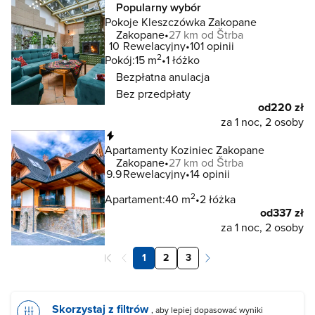
Popularny wybór
Pokoje Kleszczówka Zakopane
Zakopane
27 km od Štrba
10
Rewelacyjny
101 opinii
2
Pokój:
15 m
1 łóżko
Bezpłatna anulacja
Bez przedpłaty
od
220 zł
za 1 noc, 2 osoby
Natychmiastowa rezerwacja
Apartamenty Koziniec Zakopane
Zakopane
27 km od Štrba
9.9
Rewelacyjny
14 opinii
2
Apartament:
40 m
2 łóżka
od
337 zł
za 1 noc, 2 osoby
1
2
3
Skorzystaj z filtrów
, aby lepiej dopasować wyniki