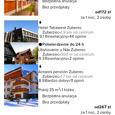
Bezpłatna anulacja
Bez przedpłaty
od
172 zł
za 1 noc, 2 osoby
Natychmiastowa rezerwacja
Hotel Tatrawest Zuberec
Zuberzec
1,9 km od centrum
9.1
Rewelacyjny
44 opinie
Potwierdzenie do 24 h
Ubytovanie u Nás Zuberec
Zuberzec
300 m od centrum
9.3
Rewelacyjny
2 opinie
Natychmiastowa rezerwacja
Antares penzión Zuberec
Zuberzec
1,7 km od centrum
8.9
Bardzo dobry
11 opinii
2
Pokój:
35 m
1 łóżko
Bezpłatna anulacja
Bez przedpłaty
od
267 zł
za 1 noc, 2 osoby