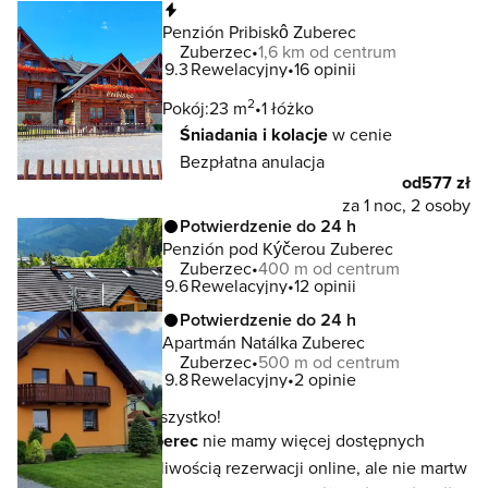
Natychmiastowa rezerwacja
Penzión Pribiskô Zuberec
Zuberzec
1,6 km od centrum
9.3
Rewelacyjny
16 opinii
2
Pokój:
23 m
1 łóżko
Śniadania i kolacje
w cenie
Bezpłatna anulacja
od
577 zł
za 1 noc, 2 osoby
Potwierdzenie do 24 h
Penzión pod Kýčerou Zuberec
Zuberzec
400 m od centrum
9.6
Rewelacyjny
12 opinii
Potwierdzenie do 24 h
Apartmán Natálka Zuberec
Zuberzec
500 m od centrum
9.8
Rewelacyjny
2 opinie
To jeszcze nie wszystko!
W lokalizacji
Zuberec
nie mamy więcej dostępnych
noclegów z możliwością rezerwacji online, ale nie martw