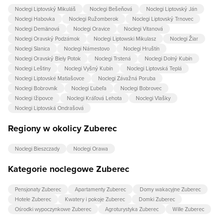
Noclegi Liptovský Mikuláš
Noclegi Bešeňová
Noclegi Liptovský Ján
Noclegi Habovka
Noclegi Ružomberok
Noclegi Liptovský Trnovec
Noclegi Demänová
Noclegi Oravice
Noclegi Vitanová
Noclegi Oravský Podzámok
Noclegi Liptowski Mikulasz
Noclegi Žiar
Noclegi Slanica
Noclegi Námestovo
Noclegi Hruštín
Noclegi Oravský Biely Potok
Noclegi Trstená
Noclegi Dolný Kubín
Noclegi Leštiny
Noclegi Vyšný Kubín
Noclegi Liptovská Teplá
Noclegi Liptovské Matiašovce
Noclegi Závažná Poruba
Noclegi Bobrovník
Noclegi Ľubeľa
Noclegi Bobrovec
Noclegi Ižipovce
Noclegi Kráľová Lehota
Noclegi Vlašky
Noclegi Liptovská Ondrašová
Regiony w okolicy Zuberec
Noclegi Bieszczady
Noclegi Orawa
Kategorie noclegowe Zuberec
Pensjonaty Zuberec
Apartamenty Zuberec
Domy wakacyjne Zuberec
Hotele Zuberec
Kwatery i pokoje Zuberec
Domki Zuberec
Ośrodki wypoczynkowe Zuberec
Agroturystyka Zuberec
Wille Zuberec