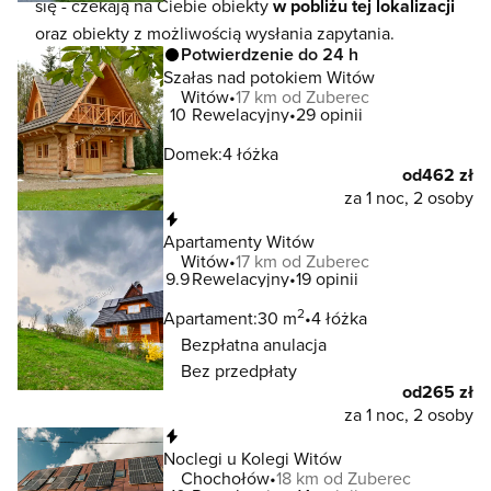
się - czekają na Ciebie obiekty
w pobliżu tej lokalizacji
oraz obiekty z możliwością wysłania zapytania.
Potwierdzenie do 24 h
Szałas nad potokiem Witów
Witów
17 km od Zuberec
10
Rewelacyjny
29 opinii
Domek:
4 łóżka
od
462 zł
za 1 noc, 2 osoby
Natychmiastowa rezerwacja
Apartamenty Witów
Witów
17 km od Zuberec
9.9
Rewelacyjny
19 opinii
2
Apartament:
30 m
4 łóżka
Bezpłatna anulacja
Bez przedpłaty
od
265 zł
za 1 noc, 2 osoby
Natychmiastowa rezerwacja
Noclegi u Kolegi Witów
Chochołów
18 km od Zuberec