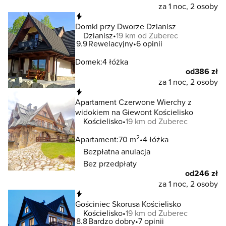
za 1 noc, 2 osoby
Natychmiastowa rezerwacja
Domki przy Dworze Dzianisz
Dzianisz
19 km od Zuberec
9.9
Rewelacyjny
6 opinii
Domek:
4 łóżka
od
386 zł
za 1 noc, 2 osoby
Natychmiastowa rezerwacja
Apartament Czerwone Wierchy z
widokiem na Giewont Kościelisko
Kościelisko
19 km od Zuberec
2
Apartament:
70 m
4 łóżka
Bezpłatna anulacja
Bez przedpłaty
od
246 zł
za 1 noc, 2 osoby
Natychmiastowa rezerwacja
Gościniec Skorusa Kościelisko
Kościelisko
19 km od Zuberec
8.8
Bardzo dobry
7 opinii