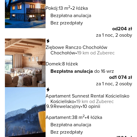
2
Pokój:
13 m
2 łóżka
Bezpłatna anulacja
Bez przedpłaty
od
204 zł
za 1 noc, 2 osoby
Natychmiastowa rezerwacja
Ziębowe Ranczo Chochołów
Chochołów
19 km od Zuberec
Domek:
8 łóżek
Bezpłatna anulacja
do 16 wrz
od
1 074 zł
za 1 noc, 2 osoby
Natychmiastowa rezerwacja
Apartament Sunnest Rental Kościelisko
Kościelisko
19 km od Zuberec
9.9
Rewelacyjny
10 opinii
2
Apartament:
38 m
4 łóżka
Bezpłatna anulacja
Bez przedpłaty