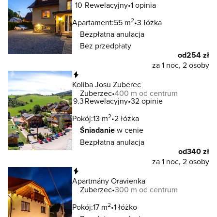
10
Rewelacyjny
1 opinia
2
Apartament:
55 m
3 łóżka
Bezpłatna anulacja
Bez przedpłaty
od
254 zł
za 1 noc, 2 osoby
Natychmiastowa rezerwacja
Koliba Josu Zuberec
Zuberzec
400 m od centrum
9.3
Rewelacyjny
32 opinie
2
Pokój:
13 m
2 łóżka
Śniadanie
w cenie
Bezpłatna anulacja
od
340 zł
za 1 noc, 2 osoby
Natychmiastowa rezerwacja
Apartmány Oravienka
Zuberzec
300 m od centrum
2
Pokój:
17 m
1 łóżko