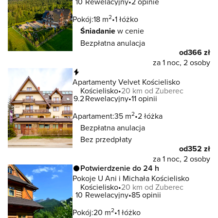
10
Rewelacyjny
2 opinie
2
Pokój:
18 m
1 łóżko
Śniadanie
w cenie
Bezpłatna anulacja
od
366 zł
za 1 noc, 2 osoby
Natychmiastowa rezerwacja
Apartamenty Velvet Kościelisko
Kościelisko
20 km od Zuberec
9.2
Rewelacyjny
11 opinii
2
Apartament:
35 m
2 łóżka
Bezpłatna anulacja
Bez przedpłaty
od
352 zł
za 1 noc, 2 osoby
Potwierdzenie do 24 h
Pokoje U Ani i Michała Kościelisko
Kościelisko
20 km od Zuberec
10
Rewelacyjny
85 opinii
2
Pokój:
20 m
1 łóżko