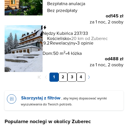
Bezpłatna anulacja
Bez przedpłaty
od
145 zł
za 1 noc, 2 osoby
Natychmiastowa rezerwacja
Nędzy Kubińca 237/33
Kościelisko
20 km od Zuberec
9.2
Rewelacyjny
3 opinie
2
Dom:
50 m
4 łóżka
od
488 zł
za 1 noc, 2 osoby
1
2
3
4
Skorzystaj z filtrów
, aby lepiej dopasować wyniki
wyszukiwania do Twoich potrzeb.
Popularne noclegi w okolicy Zuberec