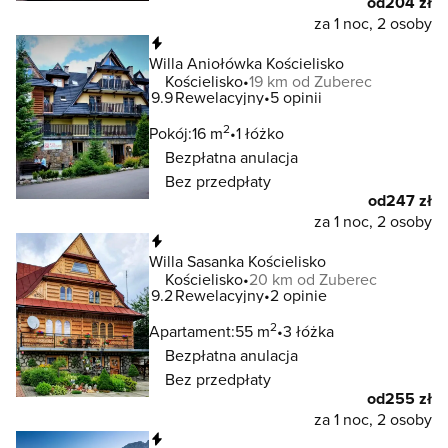
od
204 zł
za 1 noc, 2 osoby
Natychmiastowa rezerwacja
Willa Aniołówka Kościelisko
Kościelisko
19 km od Zuberec
9.9
Rewelacyjny
5 opinii
2
Pokój:
16 m
1 łóżko
Bezpłatna anulacja
Bez przedpłaty
od
247 zł
za 1 noc, 2 osoby
Natychmiastowa rezerwacja
Willa Sasanka Kościelisko
Kościelisko
20 km od Zuberec
9.2
Rewelacyjny
2 opinie
2
Apartament:
55 m
3 łóżka
Bezpłatna anulacja
Bez przedpłaty
od
255 zł
za 1 noc, 2 osoby
Natychmiastowa rezerwacja