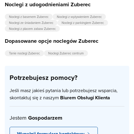
Noclegi z udogodnieniami Zuberec
Noclegi z basenem Zuberec
Noclegi z wyżywieniem Zuberec
Noclegi ze śniadaniem Zuberec
Noclegi z parkingiem Zuberec
Noclegi z placem zabaw Zuberec
Dopasowane opcje noclegów Zuberec
Tanie noclegi Zuberec
Noclegi Zuberec centrum
Potrzebujesz pomocy?
Jeśli masz jakieś pytania lub potrzebujesz wsparcia,
skontaktuj się z naszym
Biurem Obsługi Klienta
Jestem
Gospodarzem
Wypełnij formularz kontaktowy