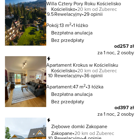
Willa Cztery Pory Roku Kościelisko
Kościelisko
20 km od Zuberec
9.5
Rewelacyjny
29 opinii
2
Pokój:
13 m
1 łóżko
Bezpłatna anulacja
Bez przedpłaty
od
257 zł
za 1 noc, 2 osoby
Natychmiastowa rezerwacja
Apartament Krokus w Kościelisku
Kościelisko
20 km od Zuberec
10
Rewelacyjny
36 opinii
2
Apartament:
47 m
3 łóżka
Bezpłatna anulacja
Bez przedpłaty
od
397 zł
za 1 noc, 2 osoby
Natychmiastowa rezerwacja
Ziębowe domki Zakopane
Zakopane
20 km od Zuberec
10
Rewelacyjny
4 opinie