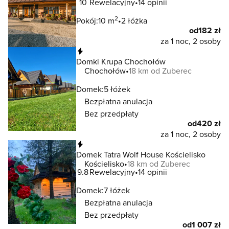
10
Rewelacyjny
14 opinii
2
Pokój:
10 m
2 łóżka
od
182 zł
za 1 noc, 2 osoby
Natychmiastowa rezerwacja
Domki Krupa Chochołów
Chochołów
18 km od Zuberec
Domek:
5 łóżek
Bezpłatna anulacja
Bez przedpłaty
od
420 zł
za 1 noc, 2 osoby
Natychmiastowa rezerwacja
Domek Tatra Wolf House Kościelisko
Kościelisko
18 km od Zuberec
9.8
Rewelacyjny
14 opinii
Domek:
7 łóżek
Bezpłatna anulacja
Bez przedpłaty
od
1 007 zł