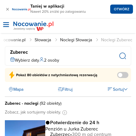
Taniej w aplikacji
×
OTWÓRZ
Nawet 20% zniżki po zalogowaniu
Nocowanie.pl
Słowacja
Noclegi Słowacja
Noclegi Zuberec
Zuberec
Wybierz daty
2 osoby
Pokaż
80 obiektów
z natychmiastową rezerwacją
Mapa
Filtruj
Sortuj
Zuberec - noclegi
(
92 obiekty
)
Zobacz, jak sortujemy obiekty.
Potwierdzenie do 24 h
Penzión u Jurka Zuberec
Zuberzec
300 m od centrum