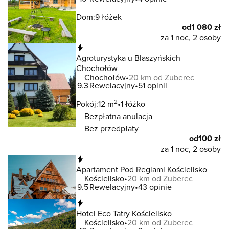
Dom:
9 łóżek
od
1 080 zł
za 1 noc, 2 osoby
Natychmiastowa rezerwacja
Agroturystyka u Blaszyńskich
Chochołów
Chochołów
20 km od Zuberec
9.3
Rewelacyjny
51 opinii
2
Pokój:
12 m
1 łóżko
Bezpłatna anulacja
Bez przedpłaty
od
100 zł
za 1 noc, 2 osoby
Natychmiastowa rezerwacja
Apartament Pod Reglami Kościelisko
Kościelisko
20 km od Zuberec
9.5
Rewelacyjny
43 opinie
Natychmiastowa rezerwacja
Hotel Eco Tatry Kościelisko
Kościelisko
20 km od Zuberec