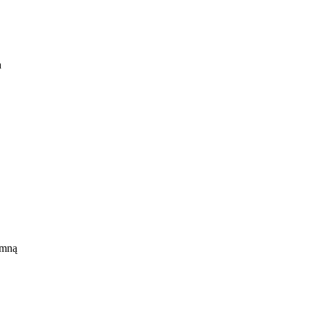
a
 mną
ny