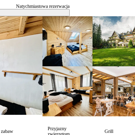
Natychmiastowa rezerwacja
Przyjazny
c zabaw
Grill
zwierzętom