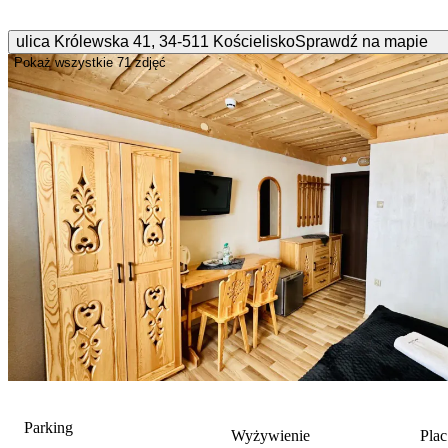
ulica Królewska
41
,
34-511
Kościelisko
Sprawdź na mapie
Pokaż wszystkie
71 zdjęć
Parking
Wyżywienie
Pla