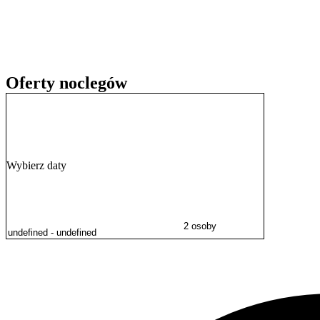
Na miejscu serwowane są
śniadania w formie bufetu
oraz obiadokol
letnim goście mogą bezpłatnie korzystać z rowerów. Obiekt zapewni
narciarnię
w okresie zimowym.
Willa dysponuje również zapleczem do organizacji spotkań biznesowy
Oferty noclegów
Wybierz daty
2 osoby