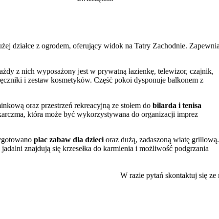
użej działce z ogrodem, oferujący widok na Tatry Zachodnie. Zapewni
ażdy z nich wyposażony jest w prywatną łazienkę, telewizor, czajnik,
ręczniki i zestaw kosmetyków. Część pokoi dysponuje balkonem z
minkową oraz przestrzeń rekreacyjną ze stołem do
bilarda i tenisa
a karczma, która może być wykorzystywana do organizacji imprez
zygotowano
plac zabaw dla dzieci
oraz dużą, zadaszoną wiatę grillową.
jadalni znajdują się krzesełka do karmienia i możliwość podgrzania
 obiekcie oraz jakość obsługi.
W razie pytań skontaktuj się ze
u Drogi pod Reglami. Lokalizacja umożliwia łatwy dostęp do szlaków
5 km. W okolicy znajduje się także trasa rowerowa prowadząca do Doli
i krótkiego spaceru mieści się zabytkowy Kościół pw. św. Kazimierza