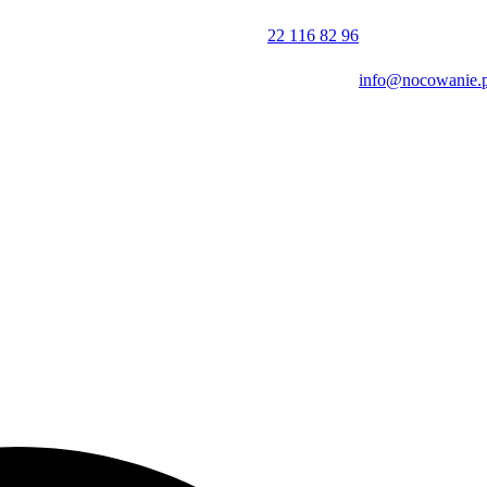
acje, z możliwością zamówienia dań z diety wegetariańskiej. W sezon
22 116 82 96
a również monitorowany, bezpłatny parking, przechowalnię bagażu ora
info@nocowanie.p
ch i konferencji.