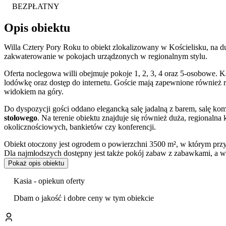
BEZPŁATNY
Opis obiektu
Willa Cztery Pory Roku to obiekt zlokalizowany w Kościelisku, na d
zakwaterowanie w pokojach urządzonych w regionalnym stylu.
Oferta noclegowa willi obejmuje pokoje 1, 2, 3, 4 oraz 5-osobowe. K
lodówkę oraz dostęp do internetu. Goście mają zapewnione również 
widokiem na góry.
Do dyspozycji gości oddano elegancką salę jadalną z barem, salę ko
stołowego
. Na terenie obiektu znajduje się również duża, regionaln
okolicznościowych, bankietów czy konferencji.
Obiekt otoczony jest ogrodem o powierzchni 3500 m², w którym pr
Dla najmłodszych dostępny jest także pokój zabaw z zabawkami, a w 
posiłków dla niemowląt.
Pokaż opis obiektu
Goście w swoich opiniach bardzo dobrze oceniają czystość panującą w
Kasia - opiekun oferty
Willa położona jest przy ulicy Królewskiej w Kościelisku, w pobliż
Dbam o jakość i dobre ceny w tym obiekcie
turystycznych, w tym do
Doliny Kościeliskiej
, oddalonej o około 1,
Chochołowskiej oraz Wyciąg narciarski Pod Butorowym. W odległośc
Królewicza.