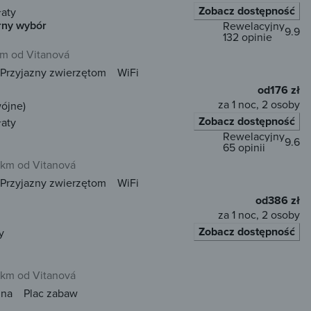
Zobacz dostępność
łaty
rny wybór
Rewelacyjny
9.9
132 opinie
km od Vitanová
Przyjazny zwierzętom
WiFi
od
176 zł
za 1 noc, 2 osoby
wójne)
Zobacz dostępność
łaty
Rewelacyjny
9.6
65 opinii
 km od Vitanová
Przyjazny zwierzętom
WiFi
od
386 zł
za 1 noc, 2 osoby
Zobacz dostępność
y
 km od Vitanová
una
Plac zabaw