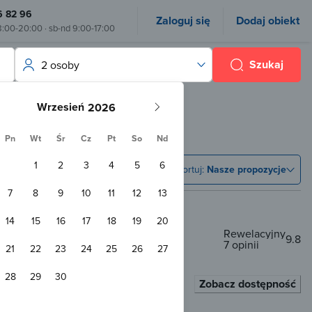
6 82 96
Zaloguj się
Dodaj obiekt
8:00-20:00 · sb-nd 9:00-17:00
Szukaj
2 osoby
Wrzesień
Pn
Wt
Śr
Cz
Pt
So
Nd
1
2
3
4
5
6
Sortuj:
Nasze propozycje
7
8
9
10
11
12
13
14
15
16
17
18
19
20
Rewelacyjny
9.8
7 opinii
21
22
23
24
25
26
27
km od centrum
28
29
30
 zabaw
WiFi
Zobacz dostępność