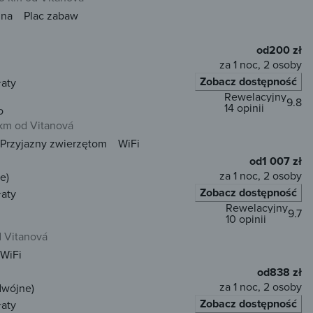
una
Plac zabaw
od
200 zł
za 1 noc, 2 osoby
Zobacz dostępność
łaty
Rewelacyjny
9.8
14 opinii
o
 km od Vitanová
Przyjazny zwierzętom
WiFi
od
1 007 zł
za 1 noc, 2 osoby
e)
Zobacz dostępność
łaty
Rewelacyjny
9.7
10 opinii
d Vitanová
WiFi
od
838 zł
za 1 noc, 2 osoby
dwójne)
Zobacz dostępność
łaty