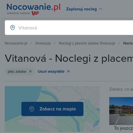
Zaplanuj nocleg
Nocowanie.pl
Słowacja
Noclegi z placem zabaw Słowacja
Nocle
Vitanová - Noclegi z plac
plac zabaw
Usuń wszystkie
Zobacz, co 
Zobacz na mapie
To jeszc