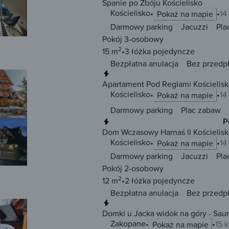
Spanie po Zbóju Kościelisko
Kościelisko
14
Pokaż na mapie
Darmowy parking
Jacuzzi
Pla
Pokój 3-osobowy
2
15 m
3 łóżka
pojedyncze
Bezpłatna anulacja
Bez przedp
Natychmiastowa rezerwacja
Apartament Pod Reglami Kościelis
Kościelisko
14
Pokaż na mapie
Darmowy parking
Plac zabaw
Natychmiastowa rezerwacja
P
Dom Wczasowy Harnaś II Kościelis
Kościelisko
14
Pokaż na mapie
Darmowy parking
Jacuzzi
Pla
Pokój 2-osobowy
2
12 m
2 łóżka
pojedyncze
Bezpłatna anulacja
Bez przedp
Natychmiastowa rezerwacja
Domki u Jacka widok na gó
Zakopane
15 
Pokaż na mapie