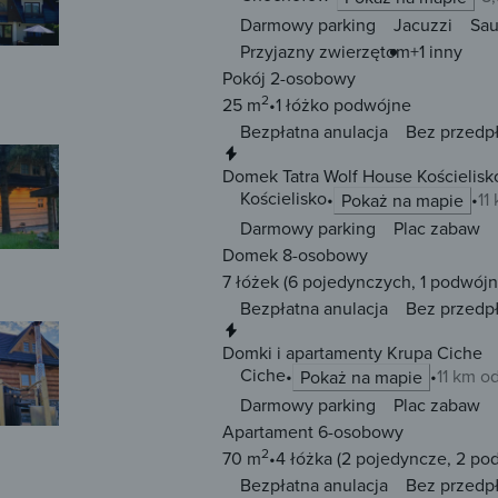
Darmowy parking
Jacuzzi
Sa
Przyjazny zwierzętom
+1 inny
Pokój 2-osobowy
2
25 m
1 łóżko
podwójne
Bezpłatna anulacja
Bez przedp
Natychmiastowa rezerwacja
Domek Tatra Wolf House Kościelisk
Kościelisko
11
Pokaż na mapie
Darmowy parking
Plac zabaw
Domek 8-osobowy
7 łóżek
(6 pojedynczych, 1 podwójn
Bezpłatna anulacja
Bez przedp
Natychmiastowa rezerwacja
Domki i apartamenty Krupa Ciche
Ciche
11 km o
Pokaż na mapie
Darmowy parking
Plac zabaw
Apartament 6-osobowy
2
70 m
4 łóżka
(2 pojedyncze, 2 po
Bezpłatna anulacja
Bez przedp