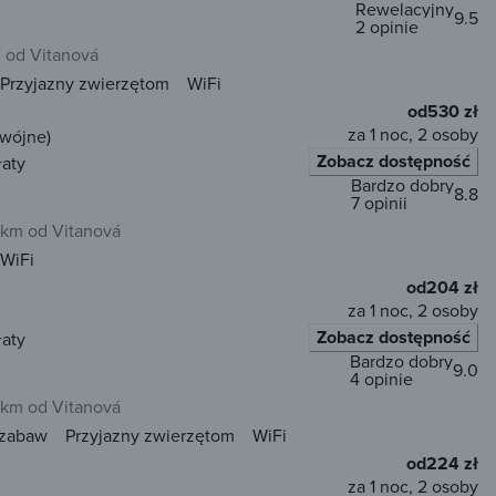
Rewelacyjny
9.5
2 opinie
 od Vitanová
Przyjazny zwierzętom
WiFi
od
530 zł
za 1 noc, 2 osoby
dwójne)
Zobacz dostępność
łaty
Bardzo dobry
8.8
7 opinii
 km od Vitanová
WiFi
od
204 zł
za 1 noc, 2 osoby
Zobacz dostępność
łaty
Bardzo dobry
9.0
4 opinie
 km od Vitanová
 zabaw
Przyjazny zwierzętom
WiFi
od
224 zł
za 1 noc, 2 osoby