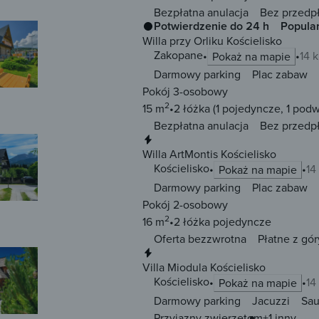
Bezpłatna anulacja
Bez przedp
Potwierdzenie do 24 h
Popula
Willa przy Orliku Kościelisko
Zakopane
14 
Pokaż na mapie
Darmowy parking
Plac zabaw
Pokój 3-osobowy
2
15 m
2 łóżka
(1 pojedyncze, 1 pod
Bezpłatna anulacja
Bez przedp
Natychmiastowa rezerwacja
Willa ArtMontis Kościelisko
Kościelisko
14
Pokaż na mapie
Darmowy parking
Plac zabaw
Pokój 2-osobowy
2
16 m
2 łóżka
pojedyncze
Oferta bezzwrotna
Płatne z gór
Natychmiastowa rezerwacja
Villa Miodula Kościelisko
Kościelisko
14
Pokaż na mapie
Darmowy parking
Jacuzzi
Sa
Przyjazny zwierzętom
+1 inny