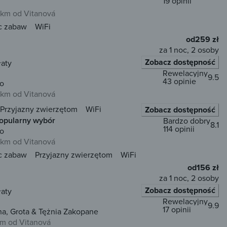
19 opinii
 km od Vitanová
c zabaw
WiFi
od
259 zł
za 1 noc, 2 osoby
Zobacz dostępność
łaty
Rewelacyjny
9.5
43 opinie
ko
 km od Vitanová
Przyjazny zwierzętom
WiFi
Zobacz dostępność
opularny wybór
Bardzo dobry
8.1
114 opinii
ko
 km od Vitanová
c zabaw
Przyjazny zwierzętom
WiFi
od
156 zł
za 1 noc, 2 osoby
Zobacz dostępność
łaty
Rewelacyjny
9.9
17 opinii
ry - Sauna, Grota & Tężnia Zakopane
km od Vitanová