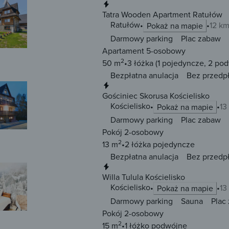
Natychmiastowa rezerwacja
Tatra Wooden Apartment Ratułów
Ratułów
12 km
Pokaż na mapie
Darmowy parking
Plac zabaw
Apartament 5-osobowy
2
50 m
3 łóżka
(1 pojedyncze, 2 po
Bezpłatna anulacja
Bez przedp
Natychmiastowa rezerwacja
Gościniec Skorusa Kościelisko
Kościelisko
13
Pokaż na mapie
Darmowy parking
Plac zabaw
Pokój 2-osobowy
2
13 m
2 łóżka
pojedyncze
Bezpłatna anulacja
Bez przedp
Natychmiastowa rezerwacja
Willa Tulula Kościelisko
Kościelisko
13
Pokaż na mapie
Darmowy parking
Sauna
Plac
Pokój 2-osobowy
2
15 m
1 łóżko
podwójne