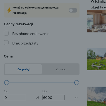
W lokaliz
obiekty
w
Pokaż
82 obiekty
z natychmiastową
rezerwacją
Cechy rezerwacji
Bezpłatne anulowanie
Brak przedpłaty
Cena
Za pobyt
Za noc
Od
Do
-
zł
zł