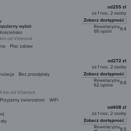
od
255 zł
za 1 noc, 2 osoby
Zobacz dostępność
y
opularny wybór
Rewelacyjny
9.4
65 opinii
Kościelisko
 km od Vitanová
una
Plac zabaw
od
272 zł
za 1 noc, 2 osoby
Zobacz dostępność
nulacja
Bez przedpłaty
Rewelacyjny
9.8
62 opinie
14 km od Vitanová
Przyjazny zwierzętom
WiFi
od
408 zł
za 1 noc, 2 osoby
e)
Zobacz dostępność
łaty
Rewelacyjny
9.5