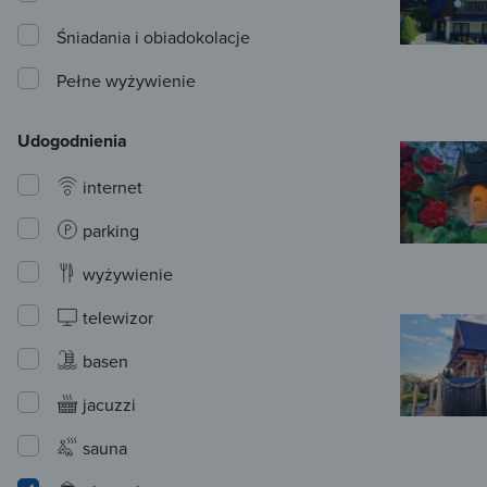
Śniadania i obiadokolacje
Pełne wyżywienie
Udogodnienia
internet
parking
wyżywienie
telewizor
basen
jacuzzi
sauna