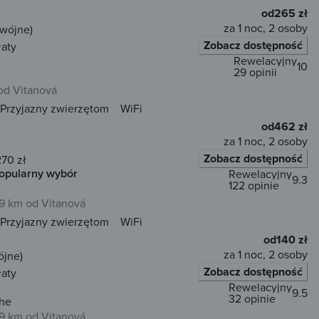
od
265 zł
za 1 noc, 2 osoby
dwójne)
Zobacz dostępność
łaty
Rewelacyjny
10
29 opinii
od Vitanová
Przyjazny zwierzętom
WiFi
od
462 zł
za 1 noc, 2 osoby
Zobacz dostępność
270 zł
opularny wybór
Rewelacyjny
9.3
122 opinie
9 km od Vitanová
Przyjazny zwierzętom
WiFi
od
140 zł
za 1 noc, 2 osoby
ójne)
Zobacz dostępność
łaty
Rewelacyjny
9.5
32 opinie
che
9 km od Vitanová