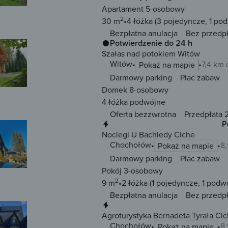
Apartament 5-osobowy
2
30 m
4 łóżka
(3 pojedyncze, 1 po
Bezpłatna anulacja
Bez przedp
Potwierdzenie do 24 h
Szałas nad potokiem Witów
Witów
7,4 km 
Pokaż na mapie
Darmowy parking
Plac zabaw
Domek 8-osobowy
4 łóżka
podwójne
Oferta bezzwrotna
Przedpłata 
Natychmiastowa rezerwacja
P
Noclegi U Bachledy Ciche
Chochołów
8,
Pokaż na mapie
Darmowy parking
Plac zabaw
Pokój 3-osobowy
2
9 m
2 łóżka
(1 pojedyncze, 1 podw
Bezpłatna anulacja
Bez przedp
Natychmiastowa rezerwacja
Agroturystyka Bernadeta Tyrała Ci
Chochołów
8,
Pokaż na mapie