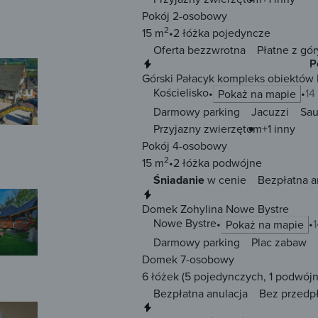
Pokój 2-osobowy
2
15 m
2 łóżka
pojedyncze
Oferta bezzwrotna
Płatne z gór
Natychmiastowa rezerwacja
P
Górski Pałacyk kompleks obiektów 
Kościelisko
14
Pokaż na mapie
Darmowy parking
Jacuzzi
Sa
Przyjazny zwierzętom
+1 inny
Pokój 4-osobowy
2
15 m
2 łóżka
podwójne
Śniadanie
w cenie
Bezpłatna a
Natychmiastowa rezerwacja
Domek Zohylina Nowe Bystre
Nowe Bystre
Pokaż na mapie
Darmowy parking
Plac zabaw
Domek 7-osobowy
6 łóżek
(5 pojedynczych, 1 podwójn
Bezpłatna anulacja
Bez przedp
Natychmiastowa rezerwacja