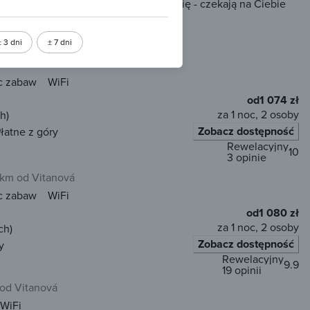
 rezerwacji online, ale nie martw się - czekają na Ciebie
tania.
± 3 dni
± 7 dni
3 km od Vitanová
c zabaw
WiFi
od
1 074 zł
za 1 noc, 2 osoby
h)
Zobacz dostępność
łatne z góry
Rewelacyjny
10
3 opinie
 km od Vitanová
c zabaw
WiFi
od
1 080 zł
za 1 noc, 2 osoby
ch)
Zobacz dostępność
y
Rewelacyjny
9.9
19 opinii
 od Vitanová
WiFi