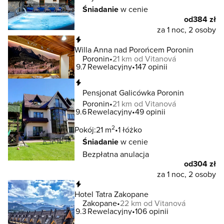
Śniadanie
w cenie
od
384 zł
za 1 noc, 2 osoby
Natychmiastowa rezerwacja
Willa Anna nad Porońcem Poronin
Poronin
21 km od Vitanová
9.7
Rewelacyjny
147 opinii
Natychmiastowa rezerwacja
Pensjonat Galicówka Poronin
Poronin
21 km od Vitanová
9.6
Rewelacyjny
49 opinii
2
Pokój:
21 m
1 łóżko
Śniadanie
w cenie
Bezpłatna anulacja
od
304 zł
za 1 noc, 2 osoby
Natychmiastowa rezerwacja
Hotel Tatra Zakopane
Zakopane
22 km od Vitanová
9.3
Rewelacyjny
106 opinii