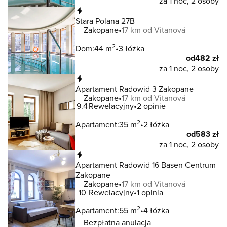
za 1 noc, 2 osoby
Natychmiastowa rezerwacja
Stara Polana 27B
Zakopane
17 km od Vitanová
2
Dom:
44 m
3 łóżka
od
482 zł
za 1 noc, 2 osoby
Natychmiastowa rezerwacja
Apartament Radowid 3 Zakopane
Zakopane
17 km od Vitanová
9.4
Rewelacyjny
2 opinie
2
Apartament:
35 m
2 łóżka
od
583 zł
za 1 noc, 2 osoby
Natychmiastowa rezerwacja
Apartament Radowid 16 Basen Centrum
Zakopane
Zakopane
17 km od Vitanová
10
Rewelacyjny
1 opinia
2
Apartament:
55 m
4 łóżka
Bezpłatna anulacja