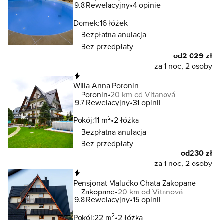
9.8
Rewelacyjny
4 opinie
Domek:
16 łóżek
Bezpłatna anulacja
Bez przedpłaty
od
2 029 zł
za 1 noc, 2 osoby
Natychmiastowa rezerwacja
Willa Anna Poronin
Poronin
20 km od Vitanová
9.7
Rewelacyjny
31 opinii
2
Pokój:
11 m
2 łóżka
Bezpłatna anulacja
Bez przedpłaty
od
230 zł
za 1 noc, 2 osoby
Natychmiastowa rezerwacja
Pensjonat Malućko Chata Zakopane
Zakopane
20 km od Vitanová
9.8
Rewelacyjny
15 opinii
2
Pokój:
22 m
2 łóżka