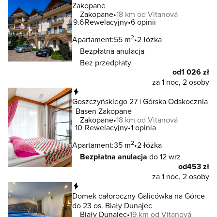
Zakopane
Zakopane
18 km od Vitanová
9.6
Rewelacyjny
6 opinii
2
Apartament:
55 m
2 łóżka
Bezpłatna anulacja
Bez przedpłaty
od
1 026 zł
za 1 noc, 2 osoby
Natychmiastowa rezerwacja
Goszczyńskiego 27 | Górska Odskocznia
| Basen Zakopane
Zakopane
18 km od Vitanová
10
Rewelacyjny
1 opinia
2
Apartament:
35 m
2 łóżka
Bezpłatna anulacja
do 12 wrz
od
453 zł
za 1 noc, 2 osoby
Natychmiastowa rezerwacja
Domek całoroczny Galicówka na Górce
do 23 os. Biały Dunajec
Biały Dunajec
19 km od Vitanová