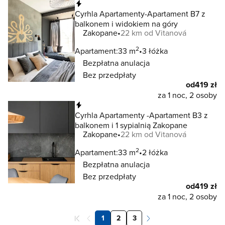
Natychmiastowa rezerwacja
Cyrhla Apartamenty-Apartament B7 z
balkonem i widokiem na góry
Zakopane
22 km od Vitanová
2
Apartament:
33 m
3 łóżka
Bezpłatna anulacja
Bez przedpłaty
od
419 zł
za 1 noc, 2 osoby
Natychmiastowa rezerwacja
Cyrhla Apartamenty -Apartament B3 z
balkonem i 1 sypialnią Zakopane
Zakopane
22 km od Vitanová
2
Apartament:
33 m
2 łóżka
Bezpłatna anulacja
Bez przedpłaty
od
419 zł
za 1 noc, 2 osoby
1
2
3