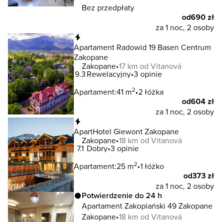
Bez przedpłaty
od
690 zł
za 1 noc, 2 osoby
Natychmiastowa rezerwacja
Apartament Radowid 19 Basen Centrum
Zakopane
Zakopane
17 km od Vitanová
9.3
Rewelacyjny
3 opinie
2
Apartament:
41 m
2 łóżka
od
604 zł
za 1 noc, 2 osoby
Natychmiastowa rezerwacja
ApartHotel Giewont Zakopane
Zakopane
18 km od Vitanová
7.1
Dobry
3 opinie
2
Apartament:
25 m
1 łóżko
od
373 zł
za 1 noc, 2 osoby
Potwierdzenie do 24 h
Apartament Zakopiański 49 Zakopane
Zakopane
18 km od Vitanová