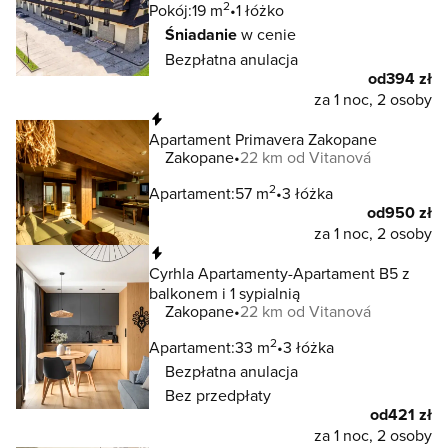
2
Pokój:
19 m
1 łóżko
Śniadanie
w cenie
Bezpłatna anulacja
od
394 zł
za 1 noc, 2 osoby
Natychmiastowa rezerwacja
Apartament Primavera Zakopane
Zakopane
22 km od Vitanová
2
Apartament:
57 m
3 łóżka
od
950 zł
za 1 noc, 2 osoby
Natychmiastowa rezerwacja
Cyrhla Apartamenty-Apartament B5 z
balkonem i 1 sypialnią
Zakopane
22 km od Vitanová
2
Apartament:
33 m
3 łóżka
Bezpłatna anulacja
Bez przedpłaty
od
421 zł
za 1 noc, 2 osoby