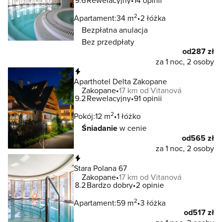
9.6
Rewelacyjny
14 opinii
2
Apartament:
34 m
2 łóżka
Bezpłatna anulacja
Bez przedpłaty
od
287 zł
za 1 noc, 2 osoby
Natychmiastowa rezerwacja
Aparthotel Delta Zakopane
Zakopane
17 km od Vitanová
9.2
Rewelacyjny
91 opinii
2
Pokój:
12 m
1 łóżko
Śniadanie
w cenie
od
565 zł
za 1 noc, 2 osoby
Natychmiastowa rezerwacja
Stara Polana 67
Zakopane
17 km od Vitanová
8.2
Bardzo dobry
2 opinie
2
Apartament:
59 m
3 łóżka
od
517 zł