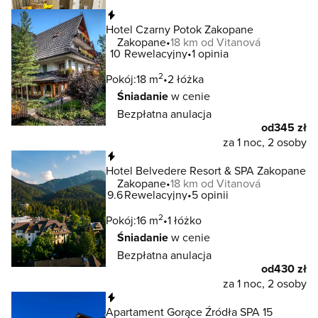
Natychmiastowa rezerwacja
Hotel Czarny Potok Zakopane
Zakopane
18 km od Vitanová
10
Rewelacyjny
1 opinia
2
Pokój:
18 m
2 łóżka
Śniadanie
w cenie
Bezpłatna anulacja
od
345 zł
za 1 noc, 2 osoby
Natychmiastowa rezerwacja
Hotel Belvedere Resort & SPA Zakopane
Zakopane
18 km od Vitanová
9.6
Rewelacyjny
5 opinii
2
Pokój:
16 m
1 łóżko
Śniadanie
w cenie
Bezpłatna anulacja
od
430 zł
za 1 noc, 2 osoby
Natychmiastowa rezerwacja
Apartament Gorące Źródła SPA 15