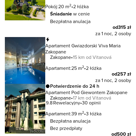
2
Pokój:
20 m
2 łóżka
Śniadanie
w cenie
Bezpłatna anulacja
od
315 zł
za 1 noc, 2 osoby
Natychmiastowa rezerwacja
Apartament Gwiazdorski Viva Maria
Zakopane
Zakopane
15 km od Vitanová
2
Apartament:
25 m
2 łóżka
od
257 zł
za 1 noc, 2 osoby
Potwierdzenie do 24 h
Apartament Pod Giewontem Zakopane
Zakopane
17 km od Vitanová
9.8
Rewelacyjny
30 opinii
2
Apartament:
39 m
3 łóżka
Bezpłatna anulacja
Bez przedpłaty
od
500 zł