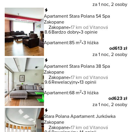
za 1 noc, 2 osoby
Natychmiastowa rezerwacja
Apartament Stara Polana 54 Spa
Zakopane
Zakopane
17 km od Vitanová
8.6
Bardzo dobry
3 opinie
2
Apartament:
85 m
3 łóżka
od
613 zł
za 1 noc, 2 osoby
Natychmiastowa rezerwacja
Apartament Stara Polana 38 Spa
Zakopane
Zakopane
17 km od Vitanová
9.6
Rewelacyjny
13 opinii
2
Apartament:
68 m
3 łóżka
od
623 zł
za 1 noc, 2 osoby
Natychmiastowa rezerwacja
Stara Polana Apartament Jurkówka
Zakopane
Zakopane
17 km od Vitanová