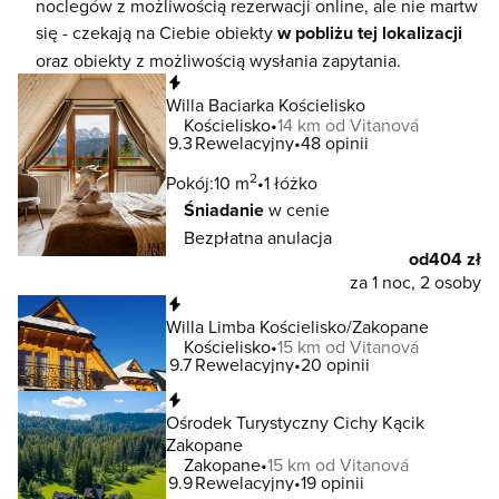
noclegów z możliwością rezerwacji online, ale nie martw
się - czekają na Ciebie obiekty
w pobliżu tej lokalizacji
oraz obiekty z możliwością wysłania zapytania.
Natychmiastowa rezerwacja
Willa Baciarka Kościelisko
Kościelisko
14 km od Vitanová
9.3
Rewelacyjny
48 opinii
2
Pokój:
10 m
1 łóżko
Śniadanie
w cenie
Bezpłatna anulacja
od
404 zł
za 1 noc, 2 osoby
Natychmiastowa rezerwacja
Willa Limba Kościelisko/Zakopane
Kościelisko
15 km od Vitanová
9.7
Rewelacyjny
20 opinii
Natychmiastowa rezerwacja
Ośrodek Turystyczny Cichy Kącik
Zakopane
Zakopane
15 km od Vitanová
9.9
Rewelacyjny
19 opinii