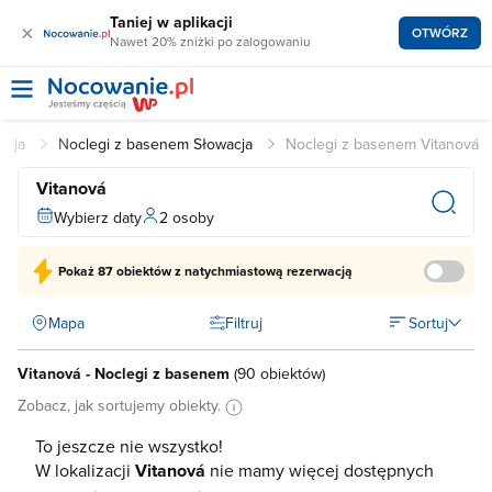
Taniej w aplikacji
×
OTWÓRZ
Nawet 20% zniżki po zalogowaniu
acja
Noclegi z basenem Słowacja
Noclegi z basenem Vitanová
Vitanová
Wybierz daty
2 osoby
Pokaż
87 obiektów
z natychmiastową rezerwacją
Mapa
Filtruj
Sortuj
Vitanová - Noclegi z basenem
(
90 obiektów
)
Zobacz, jak sortujemy obiekty.
To jeszcze nie wszystko!
W lokalizacji
Vitanová
nie mamy więcej dostępnych