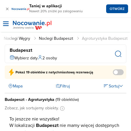
Taniej w aplikacji
×
OTWÓRZ
Nawet 20% zniżki po zalogowaniu
Noclegi Węgry
Noclegi Budapeszt
Agroturystyka Budapeszt
Budapeszt
Wybierz daty
2 osoby
Pokaż
19 obiektów
z natychmiastową rezerwacją
Mapa
Filtruj
Sortuj
Budapeszt - Agroturystyka
(
19 obiektów
)
Zobacz, jak sortujemy obiekty.
To jeszcze nie wszystko!
W lokalizacji
Budapeszt
nie mamy więcej dostępnych