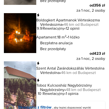
Bez przedpłaty
od
356 zł
za 1 noc, 2 osoby
Natychmiastowa rezerwacja
Boldogkert Apartmanok Vérteskozma
Vérteskozma
46 km od Budapeszt
9.9
Rewelacyjny
12 opinii
2
Apartament:
18 m
1 łóżko
Bezpłatna anulacja
Bez przedpłaty
od
423 zł
za 1 noc, 2 osoby
Natychmiastowa rezerwacja
Szent Antal Zarándokszállás Vértestolna
Vértestolna
46 km od Budapeszt
Natychmiastowa rezerwacja
Toboz Kulcsosház Nagybörzsöny
Nagybörzsöny
48 km od Budapeszt
10
Rewelacyjny
1 opinia
Skorzystaj z filtrów
, aby lepiej dopasować wyniki