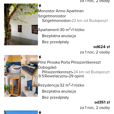
za 1 noc, 2 osoby
Natychmiastowa rezerwacja
Monostor Anno Apartman
Szigetmonostor
Szigetmonostor
22 km od Budapeszt
2
Apartament:
30 m
1 łóżko
Bezpłatna anulacja
Bez przedpłaty
od
624 zł
za 1 noc, 2 osoby
Natychmiastowa rezerwacja
Pilisi Piroska Porta Pilisszentkereszt
Dobogókő
Pilisszentkereszt
24 km od Budapeszt
9.5
Rewelacyjny
29 opinii
2
Rezydencja:
32 m
1 łóżko
Bezpłatna anulacja
Bez przedpłaty
od
351 zł
za 1 noc, 2 osoby
Natychmiastowa rezerwacja