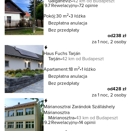
Galgahévíz
42 km od Budapeszt
9.7
Rewelacyjny
72 opinie
2
Pokój:
30 m
3 łóżka
Bezpłatna anulacja
Bez przedpłaty
od
238 zł
za 1 noc, 2 osoby
Natychmiastowa rezerwacja
Haus Fuchs Tarján
Tarján
42 km od Budapeszt
2
Apartament:
18 m
1 łóżko
Bezpłatna anulacja
Bez przedpłaty
od
428 zł
za 1 noc, 2 osoby
Natychmiastowa rezerwacja
Márianosztrai Zarándok Szálláshely
Márianosztra
Márianosztra
43 km od Budapeszt
9.2
Rewelacyjny
14 opinii