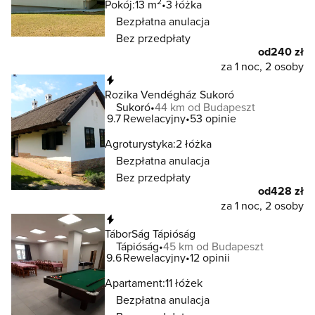
2
Pokój:
13 m
3 łóżka
Bezpłatna anulacja
Bez przedpłaty
od
240 zł
za 1 noc, 2 osoby
Natychmiastowa rezerwacja
Rozika Vendégház Sukoró
Sukoró
44 km od Budapeszt
9.7
Rewelacyjny
53 opinie
Agroturystyka:
2 łóżka
Bezpłatna anulacja
Bez przedpłaty
od
428 zł
za 1 noc, 2 osoby
Natychmiastowa rezerwacja
TáborSág Tápióság
Tápióság
45 km od Budapeszt
9.6
Rewelacyjny
12 opinii
Apartament:
11 łóżek
Bezpłatna anulacja