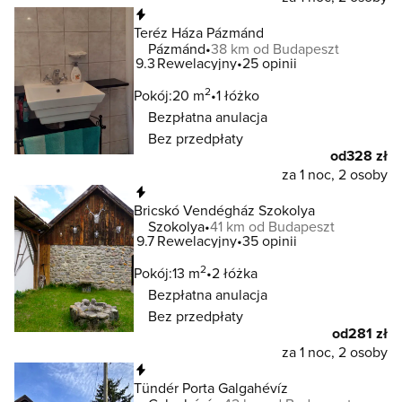
Natychmiastowa rezerwacja
Teréz Háza Pázmánd
Pázmánd
38 km od Budapeszt
9.3
Rewelacyjny
25 opinii
2
Pokój:
20 m
1 łóżko
Bezpłatna anulacja
Bez przedpłaty
od
328 zł
za 1 noc, 2 osoby
Natychmiastowa rezerwacja
Bricskó Vendégház Szokolya
Szokolya
41 km od Budapeszt
9.7
Rewelacyjny
35 opinii
2
Pokój:
13 m
2 łóżka
Bezpłatna anulacja
Bez przedpłaty
od
281 zł
za 1 noc, 2 osoby
Natychmiastowa rezerwacja
Tündér Porta Galgahévíz