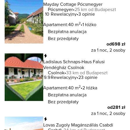
Mayday Cottage Pócsmegyer
Pócsmegyer
25 km od Budapeszt
10
Rewelacyjny
3 opinie
2
Apartament:
40 m
1 łóżko
Bezpłatna anulacja
Bez przedpłaty
od
698 zł
za 1 noc, 2 osoby
Natychmiastowa rezerwacja
Ladislaus Schnaps-Haus Falusi
Vendégház Csolnok
Csolnok
33 km od Budapeszt
9.9
Rewelacyjny
23 opinie
2
Apartament:
40 m
2 łóżka
Bezpłatna anulacja
Bez przedpłaty
od
281 zł
za 1 noc, 2 osoby
Natychmiastowa rezerwacja
Lovas Zugoly Magánszállás Csabdi