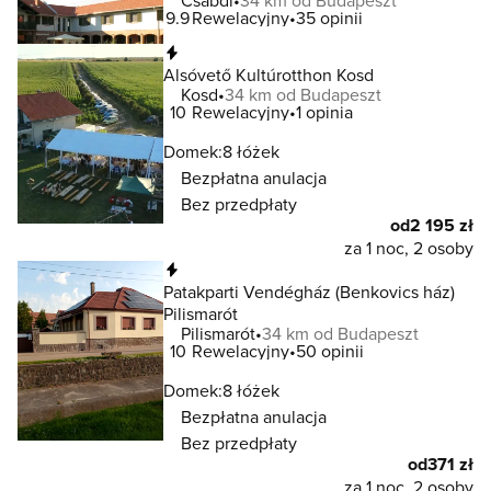
Csabdi
34 km od Budapeszt
9.9
Rewelacyjny
35 opinii
Natychmiastowa rezerwacja
Alsóvető Kultúrotthon Kosd
Kosd
34 km od Budapeszt
10
Rewelacyjny
1 opinia
Domek:
8 łóżek
Bezpłatna anulacja
Bez przedpłaty
od
2 195 zł
za 1 noc, 2 osoby
Natychmiastowa rezerwacja
Patakparti Vendégház (Benkovics ház)
Pilismarót
Pilismarót
34 km od Budapeszt
10
Rewelacyjny
50 opinii
Domek:
8 łóżek
Bezpłatna anulacja
Bez przedpłaty
od
371 zł
za 1 noc, 2 osoby