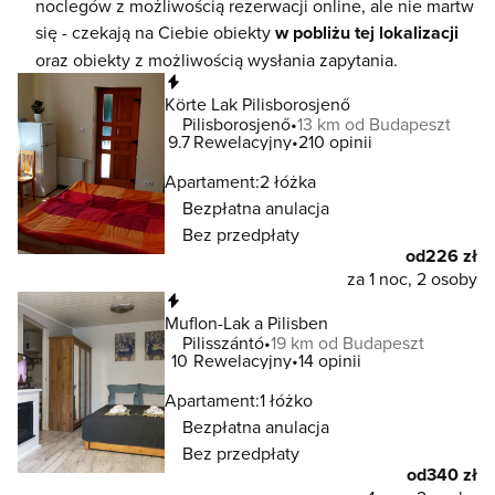
noclegów z możliwością rezerwacji online, ale nie martw
się - czekają na Ciebie obiekty
w pobliżu tej lokalizacji
oraz obiekty z możliwością wysłania zapytania.
Natychmiastowa rezerwacja
Körte Lak Pilisborosjenő
Pilisborosjenő
13 km od Budapeszt
9.7
Rewelacyjny
210 opinii
Apartament:
2 łóżka
Bezpłatna anulacja
Bez przedpłaty
od
226 zł
za 1 noc, 2 osoby
Natychmiastowa rezerwacja
Muflon-Lak a Pilisben
Pilisszántó
19 km od Budapeszt
10
Rewelacyjny
14 opinii
Apartament:
1 łóżko
Bezpłatna anulacja
Bez przedpłaty
od
340 zł