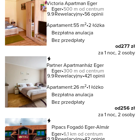
Victoria Apartman Eger
Eger
500 m od centrum
9.9
Rewelacyjny
56 opinii
2
Apartament:
55 m
2 łóżka
Bezpłatna anulacja
Bez przedpłaty
od
277 zł
za 1 noc, 2 osoby
Natychmiastowa rezerwacja
Partner Apartmanház Eger
Eger
300 m od centrum
9.9
Rewelacyjny
421 opinii
2
Apartament:
26 m
1 łóżko
Bezpłatna anulacja
Bez przedpłaty
od
256 zł
za 1 noc, 2 osoby
Natychmiastowa rezerwacja
Pipacs Fogadó Eger-Almár
Eger
6,1 km od centrum
9.9
Rewelacyjny
42 opinie