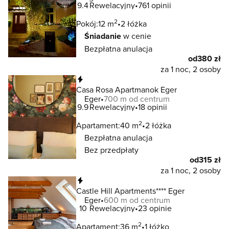
9.4
Rewelacyjny
761 opinii
2
Pokój:
12 m
2 łóżka
Śniadanie
w cenie
Bezpłatna anulacja
od
380 zł
za 1 noc, 2 osoby
Natychmiastowa rezerwacja
Casa Rosa Apartmanok Eger
Eger
700 m od centrum
9.9
Rewelacyjny
18 opinii
2
Apartament:
40 m
2 łóżka
Bezpłatna anulacja
Bez przedpłaty
od
315 zł
za 1 noc, 2 osoby
Natychmiastowa rezerwacja
Castle Hill Apartments**** Eger
Eger
600 m od centrum
10
Rewelacyjny
23 opinie
2
Apartament:
36 m
1 łóżko