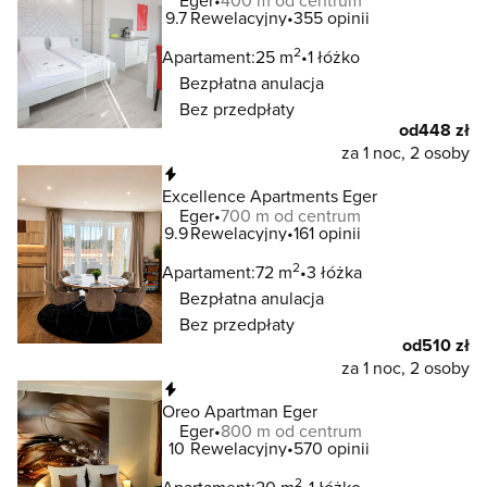
Eger
400 m od centrum
9.7
Rewelacyjny
355 opinii
2
Apartament:
25 m
1 łóżko
Bezpłatna anulacja
Bez przedpłaty
od
448 zł
za 1 noc, 2 osoby
Natychmiastowa rezerwacja
Excellence Apartments Eger
Eger
700 m od centrum
9.9
Rewelacyjny
161 opinii
2
Apartament:
72 m
3 łóżka
Bezpłatna anulacja
Bez przedpłaty
od
510 zł
za 1 noc, 2 osoby
Natychmiastowa rezerwacja
Oreo Apartman Eger
Eger
800 m od centrum
10
Rewelacyjny
570 opinii
2