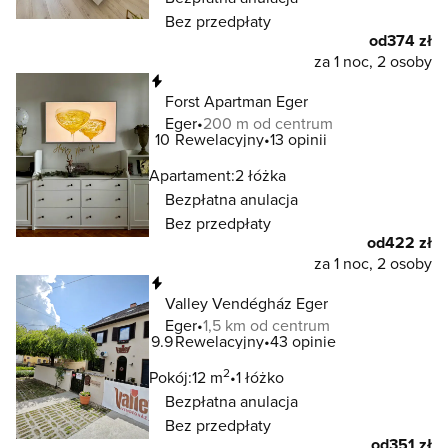
Bez przedpłaty
od
374 zł
za 1 noc, 2 osoby
Natychmiastowa rezerwacja
Forst Apartman Eger
Eger
200 m od centrum
10
Rewelacyjny
13 opinii
Apartament:
2 łóżka
Bezpłatna anulacja
Bez przedpłaty
od
422 zł
za 1 noc, 2 osoby
Natychmiastowa rezerwacja
Valley Vendégház Eger
Eger
1,5 km od centrum
9.9
Rewelacyjny
43 opinie
2
Pokój:
12 m
1 łóżko
Bezpłatna anulacja
Bez przedpłaty
od
351 zł