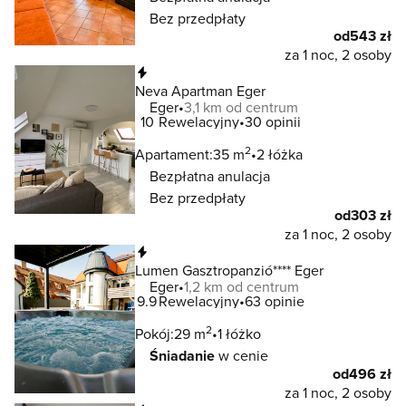
Bez przedpłaty
od
543 zł
za 1 noc, 2 osoby
Natychmiastowa rezerwacja
Neva Apartman Eger
Eger
3,1 km od centrum
10
Rewelacyjny
30 opinii
2
Apartament:
35 m
2 łóżka
Bezpłatna anulacja
Bez przedpłaty
od
303 zł
za 1 noc, 2 osoby
Natychmiastowa rezerwacja
Lumen Gasztropanzió**** Eger
Eger
1,2 km od centrum
9.9
Rewelacyjny
63 opinie
2
Pokój:
29 m
1 łóżko
Śniadanie
w cenie
od
496 zł
za 1 noc, 2 osoby