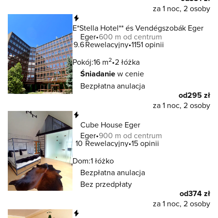
za 1 noc, 2 osoby
Natychmiastowa rezerwacja
E*Stella Hotel** és Vendégszobák Eger
Eger
600 m od centrum
9.6
Rewelacyjny
1151 opinii
2
Pokój:
16 m
2 łóżka
Śniadanie
w cenie
Bezpłatna anulacja
od
295 zł
za 1 noc, 2 osoby
Natychmiastowa rezerwacja
Cube House Eger
Eger
900 m od centrum
10
Rewelacyjny
15 opinii
Dom:
1 łóżko
Bezpłatna anulacja
Bez przedpłaty
od
374 zł
za 1 noc, 2 osoby
Natychmiastowa rezerwacja