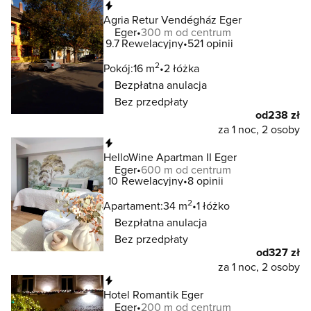
Natychmiastowa rezerwacja
Agria Retur Vendégház Eger
Eger
300 m od centrum
9.7
Rewelacyjny
521 opinii
2
Pokój:
16 m
2 łóżka
Bezpłatna anulacja
Bez przedpłaty
od
238 zł
za 1 noc, 2 osoby
Natychmiastowa rezerwacja
HelloWine Apartman II Eger
Eger
600 m od centrum
10
Rewelacyjny
8 opinii
2
Apartament:
34 m
1 łóżko
Bezpłatna anulacja
Bez przedpłaty
od
327 zł
za 1 noc, 2 osoby
Natychmiastowa rezerwacja
Hotel Romantik Eger
Eger
200 m od centrum