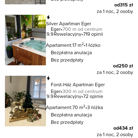
od
315 zł
za 1 noc, 2 osoby
Natychmiastowa rezerwacja
Silver Apartman Eger
Eger
700 m od centrum
9.9
Rewelacyjny
719 opinii
2
Apartament:
17 m
1 łóżko
Bezpłatna anulacja
Bez przedpłaty
od
250 zł
za 1 noc, 2 osoby
Natychmiastowa rezerwacja
Forst-Ház Apartman Eger
Eger
300 m od centrum
9.9
Rewelacyjny
72 opinie
2
Apartament:
70 m
3 łóżka
Bezpłatna anulacja
Bez przedpłaty
od
434 zł
za 1 noc, 2 osoby