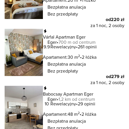
Apartament:
20 m
1 łóżko
Bezpłatna anulacja
Bez przedpłaty
od
220 zł
za 1 noc, 2 osoby
Natychmiastowa rezerwacja
Várfal Apartman Eger
Eger
700 m od centrum
9.9
Rewelacyjny
261 opinii
2
Apartament:
30 m
2 łóżka
Bezpłatna anulacja
Bez przedpłaty
od
279 zł
za 1 noc, 2 osoby
Natychmiastowa rezerwacja
Babocsay Apartman Eger
Eger
1,2 km od centrum
10
Rewelacyjny
29 opinii
2
Apartament:
48 m
2 łóżka
Bezpłatna anulacja
Bez przedpłaty