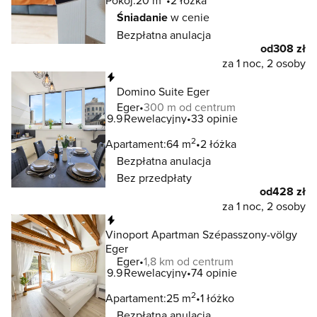
Pokój:
20 m
2 łóżka
Śniadanie
w cenie
Bezpłatna anulacja
od
308 zł
za 1 noc, 2 osoby
Natychmiastowa rezerwacja
Domino Suite Eger
Eger
300 m od centrum
9.9
Rewelacyjny
33 opinie
2
Apartament:
64 m
2 łóżka
Bezpłatna anulacja
Bez przedpłaty
od
428 zł
za 1 noc, 2 osoby
Natychmiastowa rezerwacja
Vinoport Apartman Szépasszony-völgy
Eger
Eger
1,8 km od centrum
9.9
Rewelacyjny
74 opinie
2
Apartament:
25 m
1 łóżko
Bezpłatna anulacja