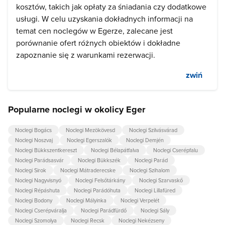
kosztów, takich jak opłaty za śniadania czy dodatkowe
usługi. W celu uzyskania dokładnych informacji na
temat cen noclegów w Egerze, zalecane jest
porównanie ofert różnych obiektów i dokładne
zapoznanie się z warunkami rezerwacji.
zwiń
Popularne noclegi w okolicy Eger
Noclegi Bogács
Noclegi Mezökövesd
Noclegi Szilvásvárad
Noclegi Noszvaj
Noclegi Egerszalók
Noclegi Demjén
Noclegi Bükkszentkereszt
Noclegi Bélapátfalva
Noclegi Cserépfalu
Noclegi Parádsasvár
Noclegi Bükkszék
Noclegi Parád
Noclegi Sirok
Noclegi Mátraderecske
Noclegi Szihalom
Noclegi Nagyvisnyó
Noclegi Felsőtárkány
Noclegi Szarvaskő
Noclegi Répáshuta
Noclegi Parádóhuta
Noclegi Lillafüred
Noclegi Bodony
Noclegi Mályinka
Noclegi Verpelét
Noclegi Cserépváralja
Noclegi Parádfürdő
Noclegi Sály
Noclegi Szomolya
Noclegi Recsk
Noclegi Nekézseny