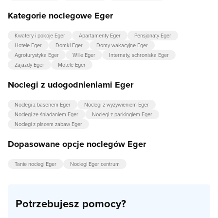
Kategorie noclegowe Eger
Kwatery i pokoje Eger
Apartamenty Eger
Pensjonaty Eger
Hotele Eger
Domki Eger
Domy wakacyjne Eger
Agroturystyka Eger
Wille Eger
Internaty, schroniska Eger
Zajazdy Eger
Motele Eger
Noclegi z udogodnieniami Eger
Noclegi z basenem Eger
Noclegi z wyżywieniem Eger
Noclegi ze śniadaniem Eger
Noclegi z parkingiem Eger
Noclegi z placem zabaw Eger
Dopasowane opcje noclegów Eger
Tanie noclegi Eger
Noclegi Eger centrum
Potrzebujesz pomocy?