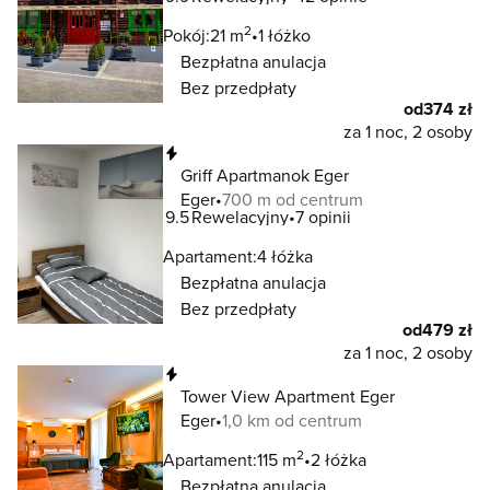
2
Pokój:
21 m
1 łóżko
Bezpłatna anulacja
Bez przedpłaty
od
374 zł
za 1 noc, 2 osoby
Natychmiastowa rezerwacja
Griff Apartmanok Eger
Eger
700 m od centrum
9.5
Rewelacyjny
7 opinii
Apartament:
4 łóżka
Bezpłatna anulacja
Bez przedpłaty
od
479 zł
za 1 noc, 2 osoby
Natychmiastowa rezerwacja
Tower View Apartment Eger
Eger
1,0 km od centrum
2
Apartament:
115 m
2 łóżka
Bezpłatna anulacja