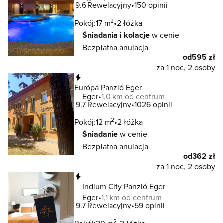
9.6
Rewelacyjny
150 opinii
2
Pokój:
17 m
2 łóżka
Śniadania i kolacje
w cenie
Bezpłatna anulacja
od
595 zł
za 1 noc, 2 osoby
Natychmiastowa rezerwacja
Európa Panzió Eger
Eger
1,0 km od centrum
9.7
Rewelacyjny
1026 opinii
2
Pokój:
12 m
2 łóżka
Śniadanie
w cenie
Bezpłatna anulacja
od
362 zł
za 1 noc, 2 osoby
Natychmiastowa rezerwacja
Indium City Panzió Eger
Eger
1,1 km od centrum
9.7
Rewelacyjny
59 opinii
2