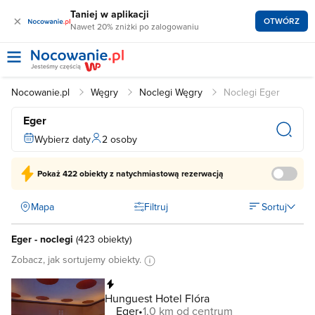
Taniej w aplikacji
×
OTWÓRZ
Nawet 20% zniżki po zalogowaniu
Nocowanie.pl
Węgry
Noclegi Węgry
Noclegi Eger
Eger
Wybierz daty
2 osoby
Pokaż
422 obiekty
z natychmiastową rezerwacją
Mapa
Filtruj
Sortuj
Eger - noclegi
(
423 obiekty
)
Zobacz, jak sortujemy obiekty.
Natychmiastowa rezerwacja
Hunguest Hotel Flóra
Eger
1,0 km od centrum