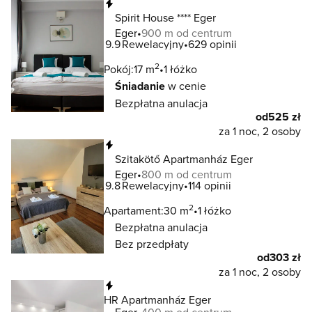
Natychmiastowa rezerwacja
Spirit House **** Eger
Eger
900 m od centrum
9.9
Rewelacyjny
629 opinii
2
Pokój:
17 m
1 łóżko
Śniadanie
w cenie
Bezpłatna anulacja
od
525 zł
za 1 noc, 2 osoby
Natychmiastowa rezerwacja
Szitakötő Apartmanház Eger
Eger
800 m od centrum
9.8
Rewelacyjny
114 opinii
2
Apartament:
30 m
1 łóżko
Bezpłatna anulacja
Bez przedpłaty
od
303 zł
za 1 noc, 2 osoby
Natychmiastowa rezerwacja
HR Apartmanház Eger