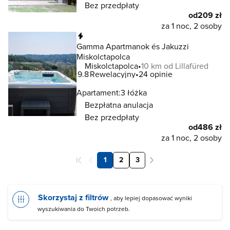
Bez przedpłaty
od
209 zł
za 1 noc, 2 osoby
Natychmiastowa rezerwacja
Gamma Apartmanok és Jakuzzi
Miskolctapolca
Miskolctapolca
10 km od Lillafüred
9.8
Rewelacyjny
24 opinie
Apartament:
3 łóżka
Bezpłatna anulacja
Bez przedpłaty
od
486 zł
za 1 noc, 2 osoby
1
2
3
Skorzystaj z filtrów
, aby lepiej dopasować wyniki
wyszukiwania do Twoich potrzeb.