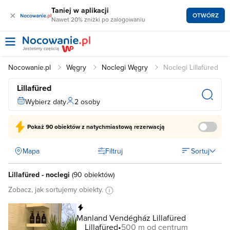
Taniej w aplikacji
×
OTWÓRZ
Nawet 20% zniżki po zalogowaniu
Nocowanie.pl
Węgry
Noclegi Węgry
Noclegi Lillafüred
Lillafüred
Wybierz daty
2 osoby
Pokaż
90 obiektów
z natychmiastową rezerwacją
Mapa
Filtruj
Sortuj
Lillafüred - noclegi
(
90 obiektów
)
Zobacz, jak sortujemy obiekty.
Natychmiastowa rezerwacja
Manland Vendégház Lillafüred
Lillafüred
500 m od centrum