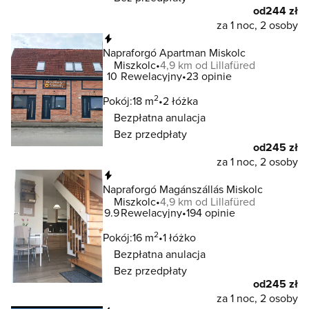
od
244 zł
za 1 noc, 2 osoby
Natychmiastowa rezerwacja
Napraforgó Apartman Miskolc
Miszkolc
4,9 km od Lillafüred
10
Rewelacyjny
23 opinie
2
Pokój:
18 m
2 łóżka
Bezpłatna anulacja
Bez przedpłaty
od
245 zł
za 1 noc, 2 osoby
Natychmiastowa rezerwacja
Napraforgó Magánszállás Miskolc
Miszkolc
4,9 km od Lillafüred
9.9
Rewelacyjny
194 opinie
2
Pokój:
16 m
1 łóżko
Bezpłatna anulacja
Bez przedpłaty
od
245 zł
za 1 noc, 2 osoby