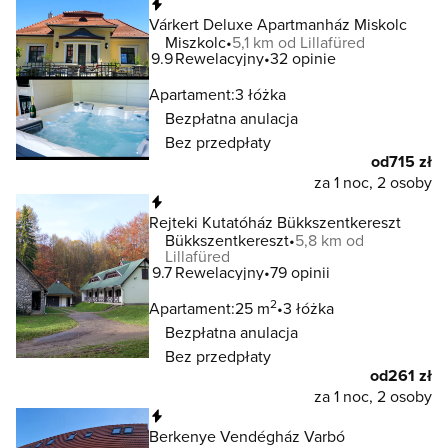
Natychmiastowa rezerwacja
Várkert Deluxe Apartmanház Miskolc
Miszkolc
5,1 km od Lillafüred
9.9
Rewelacyjny
32 opinie
Apartament:
3 łóżka
Bezpłatna anulacja
Bez przedpłaty
od
715 zł
za 1 noc, 2 osoby
Natychmiastowa rezerwacja
Rejteki Kutatóház Bükkszentkereszt
Bükkszentkereszt
5,8 km od
Lillafüred
9.7
Rewelacyjny
79 opinii
2
Apartament:
25 m
3 łóżka
Bezpłatna anulacja
Bez przedpłaty
od
261 zł
za 1 noc, 2 osoby
Natychmiastowa rezerwacja
Berkenye Vendégház Varbó