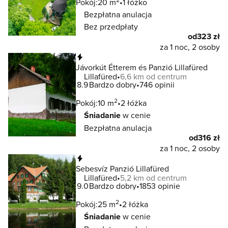
Pokój:
20 m
1 łóżko
Bezpłatna anulacja
Bez przedpłaty
od
323 zł
za 1 noc, 2 osoby
Natychmiastowa rezerwacja
Jávorkút Étterem és Panzió Lillafüred
Lillafüred
6,6 km od centrum
8.9
Bardzo dobry
746 opinii
2
Pokój:
10 m
2 łóżka
Śniadanie
w cenie
Bezpłatna anulacja
od
316 zł
za 1 noc, 2 osoby
Natychmiastowa rezerwacja
Sebesvíz Panzió Lillafüred
Lillafüred
5,2 km od centrum
9.0
Bardzo dobry
1853 opinie
2
Pokój:
25 m
2 łóżka
Śniadanie
w cenie