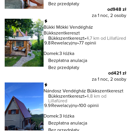
Bez przedpłaty
od
948 zł
za 1 noc, 2 osoby
Natychmiastowa rezerwacja
Bükki Mökki Vendégház
Bükkszentkereszt
Bükkszentkereszt
4,7 km od Lillafüred
9.8
Rewelacyjny
77 opinii
Domek:
3 łóżka
Bezpłatna anulacja
Bez przedpłaty
od
421 zł
za 1 noc, 2 osoby
Natychmiastowa rezerwacja
Nándosz Vendégház Bükkszentkereszt
Bükkszentkereszt
4,8 km od
Lillafüred
9.9
Rewelacyjny
100 opinii
Domek:
3 łóżka
Bezpłatna anulacja
Bez przedpłaty