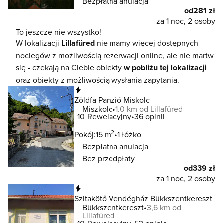
Bezpłatna anulacja
od
281 zł
za 1 noc, 2 osoby
To jeszcze nie wszystko!
W lokalizacji
Lillafüred
nie mamy więcej dostępnych
noclegów z możliwością rezerwacji online, ale nie martw
się - czekają na Ciebie obiekty
w pobliżu tej lokalizacji
oraz obiekty z możliwością wysłania zapytania.
Natychmiastowa rezerwacja
Zöldfa Panzió Miskolc
Miszkolc
1,0 km od Lillafüred
10
Rewelacyjny
36 opinii
2
Pokój:
15 m
1 łóżko
Bezpłatna anulacja
Bez przedpłaty
od
339 zł
za 1 noc, 2 osoby
Natychmiastowa rezerwacja
Szitakötő Vendégház Bükkszentkereszt
Bükkszentkereszt
3,6 km od
Lillafüred