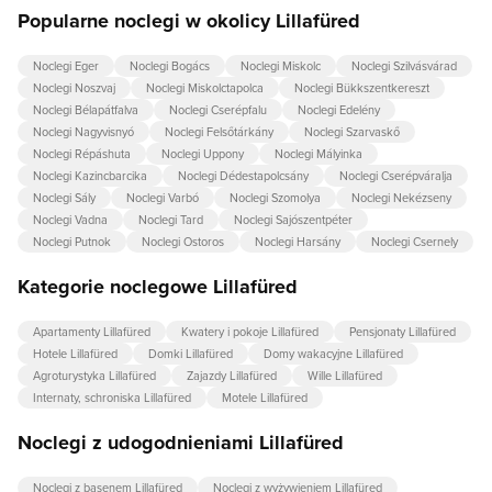
Popularne noclegi w okolicy Lillafüred
Noclegi Eger
Noclegi Bogács
Noclegi Miskolc
Noclegi Szilvásvárad
Noclegi Noszvaj
Noclegi Miskolctapolca
Noclegi Bükkszentkereszt
Noclegi Bélapátfalva
Noclegi Cserépfalu
Noclegi Edelény
Noclegi Nagyvisnyó
Noclegi Felsőtárkány
Noclegi Szarvaskő
Noclegi Répáshuta
Noclegi Uppony
Noclegi Mályinka
Noclegi Kazincbarcika
Noclegi Dédestapolcsány
Noclegi Cserépváralja
Noclegi Sály
Noclegi Varbó
Noclegi Szomolya
Noclegi Nekézseny
Noclegi Vadna
Noclegi Tard
Noclegi Sajószentpéter
Noclegi Putnok
Noclegi Ostoros
Noclegi Harsány
Noclegi Csernely
Kategorie noclegowe Lillafüred
Apartamenty Lillafüred
Kwatery i pokoje Lillafüred
Pensjonaty Lillafüred
Hotele Lillafüred
Domki Lillafüred
Domy wakacyjne Lillafüred
Agroturystyka Lillafüred
Zajazdy Lillafüred
Wille Lillafüred
Internaty, schroniska Lillafüred
Motele Lillafüred
Noclegi z udogodnieniami Lillafüred
Noclegi z basenem Lillafüred
Noclegi z wyżywieniem Lillafüred