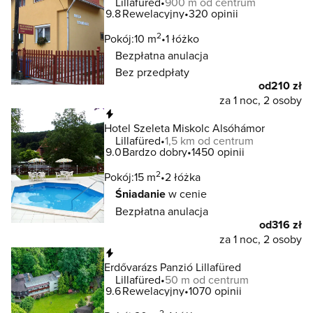
Lillafüred
900 m od centrum
9.8
Rewelacyjny
320 opinii
2
Pokój:
10 m
1 łóżko
Bezpłatna anulacja
Bez przedpłaty
od
210 zł
za 1 noc, 2 osoby
Natychmiastowa rezerwacja
Hotel Szeleta Miskolc Alsóhámor
Lillafüred
1,5 km od centrum
9.0
Bardzo dobry
1450 opinii
2
Pokój:
15 m
2 łóżka
Śniadanie
w cenie
Bezpłatna anulacja
od
316 zł
za 1 noc, 2 osoby
Natychmiastowa rezerwacja
Erdővarázs Panzió Lillafüred
Lillafüred
50 m od centrum
9.6
Rewelacyjny
1070 opinii
2