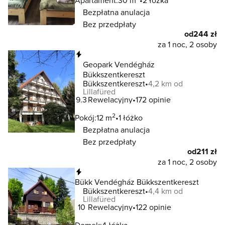
Apartament:
30 m
2 łóżka
Bezpłatna anulacja
Bez przedpłaty
od
244 zł
za 1 noc, 2 osoby
Natychmiastowa rezerwacja
Geopark Vendégház
Bükkszentkereszt
Bükkszentkereszt
4,2 km od
Lillafüred
9.3
Rewelacyjny
172 opinie
2
Pokój:
12 m
1 łóżko
Bezpłatna anulacja
Bez przedpłaty
od
211 zł
za 1 noc, 2 osoby
Natychmiastowa rezerwacja
Bükk Vendégház Bükkszentkereszt
Bükkszentkereszt
4,4 km od
Lillafüred
10
Rewelacyjny
122 opinie