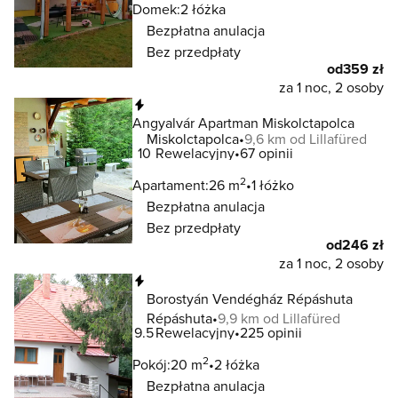
Domek:
2 łóżka
Bezpłatna anulacja
Bez przedpłaty
od
359 zł
za 1 noc, 2 osoby
Natychmiastowa rezerwacja
Angyalvár Apartman Miskolctapolca
Miskolctapolca
9,6 km od Lillafüred
10
Rewelacyjny
67 opinii
2
Apartament:
26 m
1 łóżko
Bezpłatna anulacja
Bez przedpłaty
od
246 zł
za 1 noc, 2 osoby
Natychmiastowa rezerwacja
Borostyán Vendégház Répáshuta
Répáshuta
9,9 km od Lillafüred
9.5
Rewelacyjny
225 opinii
2
Pokój:
20 m
2 łóżka
Bezpłatna anulacja