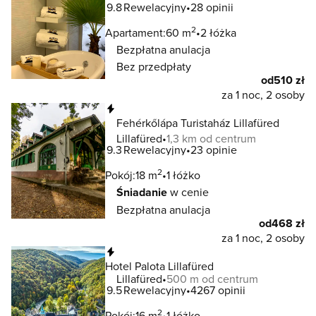
9.8
Rewelacyjny
28 opinii
2
Apartament:
60 m
2 łóżka
Bezpłatna anulacja
Bez przedpłaty
od
510 zł
za 1 noc, 2 osoby
Natychmiastowa rezerwacja
Fehérkőlápa Turistaház Lillafüred
Lillafüred
1,3 km od centrum
9.3
Rewelacyjny
23 opinie
2
Pokój:
18 m
1 łóżko
Śniadanie
w cenie
Bezpłatna anulacja
od
468 zł
za 1 noc, 2 osoby
Natychmiastowa rezerwacja
Hotel Palota Lillafüred
Lillafüred
500 m od centrum
9.5
Rewelacyjny
4267 opinii
2
Pokój:
16 m
1 łóżko