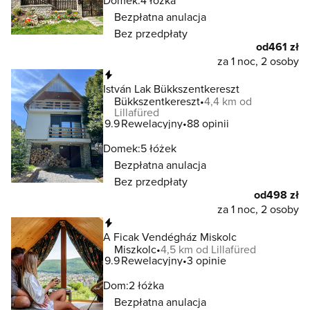
Domek:
4 łóżka
Bezpłatna anulacja
Bez przedpłaty
od
461 zł
za 1 noc, 2 osoby
Natychmiastowa rezerwacja
István Lak Bükkszentkereszt
Bükkszentkereszt
4,4 km od
Lillafüred
9.9
Rewelacyjny
88 opinii
Domek:
5 łóżek
Bezpłatna anulacja
Bez przedpłaty
od
498 zł
za 1 noc, 2 osoby
Natychmiastowa rezerwacja
A Ficak Vendégház Miskolc
Miszkolc
4,5 km od Lillafüred
9.9
Rewelacyjny
3 opinie
Dom:
2 łóżka
Bezpłatna anulacja