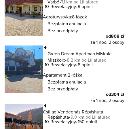
Varbó
7,1 km od Lillafüred
10
Rewelacyjny
9 opinii
Agroturystyka:
8 łóżek
Bezpłatna anulacja
Bez przedpłaty
od
808 zł
za 1 noc, 2 osoby
Natychmiastowa rezerwacja
Green Dream Apartman Miskolc
Miszkolc
8,2 km od Lillafüred
10
Rewelacyjny
8 opinii
Apartament:
2 łóżka
Bezpłatna anulacja
Bez przedpłaty
od
304 zł
za 1 noc, 2 osoby
Natychmiastowa rezerwacja
Csillag Vendégház Répáshuta
Répáshuta
9,0 km od Lillafüred
10
Rewelacyjny
150 opinii