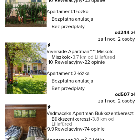
10
Rewelacyjny
53 opinie
Apartament:
1 łóżko
Bezpłatna anulacja
Bez przedpłaty
od
244 zł
za 1 noc, 2 osoby
Natychmiastowa rezerwacja
Riverside Apartman**** Miskolc
Miszkolc
3,7 km od Lillafüred
10
Rewelacyjny
22 opinie
Apartament:
2 łóżka
Bezpłatna anulacja
Bez przedpłaty
od
507 zł
za 1 noc, 2 osoby
Natychmiastowa rezerwacja
Vadmacska Apartman Bükkszentkereszt
Bükkszentkereszt
3,8 km od
Lillafüred
9.9
Rewelacyjny
74 opinie
2