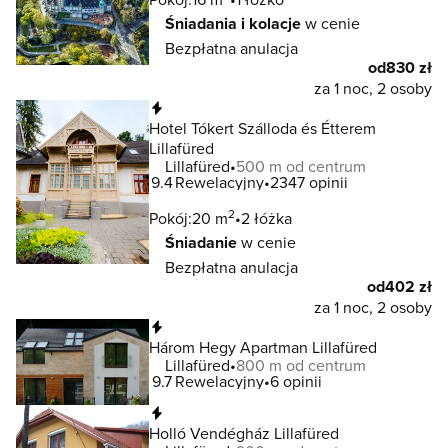
Śniadania i kolacje
w cenie
Bezpłatna anulacja
od
830 zł
za 1 noc, 2 osoby
Natychmiastowa rezerwacja
Hotel Tókert Szálloda és Étterem
Lillafüred
Lillafüred
500 m od centrum
9.4
Rewelacyjny
2347 opinii
2
Pokój:
20 m
2 łóżka
Śniadanie
w cenie
Bezpłatna anulacja
od
402 zł
za 1 noc, 2 osoby
Natychmiastowa rezerwacja
Három Hegy Apartman Lillafüred
Lillafüred
800 m od centrum
9.7
Rewelacyjny
6 opinii
Natychmiastowa rezerwacja
Holló Vendégház Lillafüred