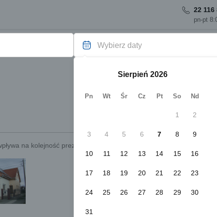
22 116 
pn-pt 8:
Wybierz daty
Sierpień
Pn
Wt
Śr
Cz
Pt
So
Nd
1
2
3
4
5
6
7
8
9
wpływa na kolejność prezentowanych obiektów.
Sprawdź.
10
11
12
13
14
15
16
Natychmiastowa rezerwacja
Bakonyi Szellő Apartman Veszpré
17
18
19
20
21
22
23
Veszprém
Pokaż na mapie
24
25
26
27
28
29
30
Darmowy parking
WiFi
Apartament 5-osobowy
31
2