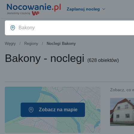
Zaplanuj nocleg
Węgry
Regiony
Noclegi Bakony
Bakony - noclegi
(
628 obiektów
)
Zobacz, co 
Zobacz na mapie