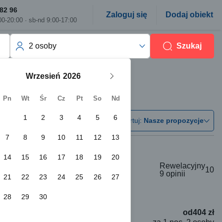
82 96
Zaloguj się
Dodaj obiekt
00-20:00 · sb-nd 9:00-17:00
2 osoby
Szukaj
Wrzesień
Pn
Wt
Śr
Cz
Pt
So
Nd
1
2
3
4
5
6
Sortuj:
Nasze propozycje
7
8
9
10
11
12
13
14
15
16
17
18
19
20
Rewelacyjny
10
9 opinii
m
21
22
23
24
25
26
27
28
29
30
od
404 zł