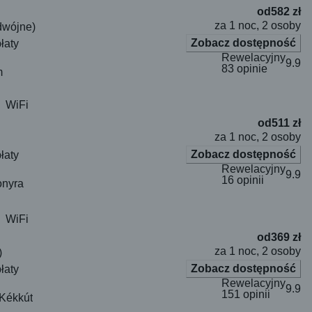
od
582 zł
za 1 noc, 2 osoby
dwójne)
Zobacz dostępność
łaty
Rewelacyjny
9.9
83 opinie
m
WiFi
od
511 zł
za 1 noc, 2 osoby
Zobacz dostępność
łaty
Rewelacyjny
9.9
16 opinii
onyra
WiFi
od
369 zł
za 1 noc, 2 osoby
)
Zobacz dostępność
łaty
Rewelacyjny
9.9
151 opinii
 Kékkút