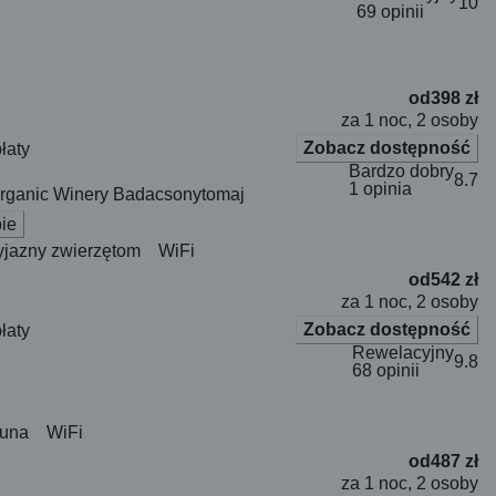
10
69 opinii
od
398 zł
za 1 noc, 2 osoby
Zobacz dostępność
łaty
Bardzo dobry
8.7
1 opinia
rganic Winery Badacsonytomaj
ie
yjazny zwierzętom
WiFi
od
542 zł
za 1 noc, 2 osoby
Zobacz dostępność
łaty
Rewelacyjny
9.8
68 opinii
una
WiFi
od
487 zł
za 1 noc, 2 osoby