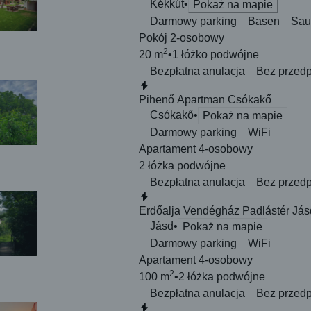
Kékkút
Pokaż na mapie
Darmowy parking
Basen
Sau
Pokój 2-osobowy
2
20 m
1 łóżko
podwójne
Bezpłatna anulacja
Bez przedp
Natychmiastowa rezerwacja
Pihenő Apartman Csókakő
Csókakő
Pokaż na mapie
Darmowy parking
WiFi
Apartament 4-osobowy
2 łóżka
podwójne
Bezpłatna anulacja
Bez przedp
Natychmiastowa rezerwacja
Erdőalja Vendégház Padlástér Jás
Jásd
Pokaż na mapie
Darmowy parking
WiFi
Apartament 4-osobowy
2
100 m
2 łóżka
podwójne
Bezpłatna anulacja
Bez przedp
Natychmiastowa rezerwacja