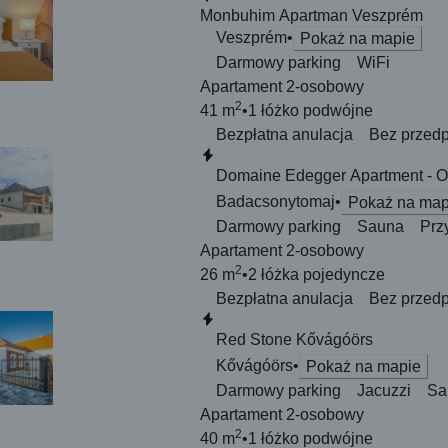
Monbuhim Apartman Veszprém
Veszprém
Pokaż na mapie
Darmowy parking
WiFi
Apartament 2-osobowy
2
41 m
1 łóżko
podwójne
Bezpłatna anulacja
Bez przedp
Natychmiastowa rezerwacja
Domaine Edegger Apartment - O
Badacsonytomaj
Pokaż na map
Darmowy parking
Sauna
Prz
Apartament 2-osobowy
2
26 m
2 łóżka
pojedyncze
Bezpłatna anulacja
Bez przedp
Natychmiastowa rezerwacja
Red Stone Kővágóörs
Kővágóörs
Pokaż na mapie
Darmowy parking
Jacuzzi
Sa
Apartament 2-osobowy
2
40 m
1 łóżko
podwójne