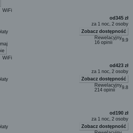
WiFi
od
345 zł
za 1 noc, 2 osoby
Zobacz dostępność
łaty
Rewelacyjny
9.9
16 opinii
omaj
ie
WiFi
od
423 zł
za 1 noc, 2 osoby
Zobacz dostępność
łaty
Rewelacyjny
9.8
214 opinii
od
190 zł
za 1 noc, 2 osoby
Zobacz dostępność
łaty
Rewelacyjny