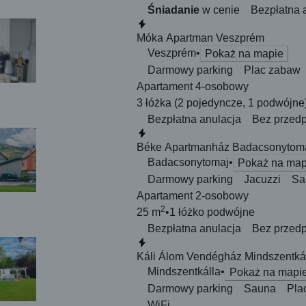
Śniadanie
w cenie
Bezpłatna 
Natychmiastowa rezerwacja
Móka Apartman Veszprém
Veszprém
Pokaż na mapie
Darmowy parking
Plac zabaw
Apartament 4-osobowy
3 łóżka
(2 pojedyncze, 1 podwójne
Bezpłatna anulacja
Bez przedp
Natychmiastowa rezerwacja
Béke Apartmanház Badacsonytom
Badacsonytomaj
Pokaż na map
Darmowy parking
Jacuzzi
Sa
Apartament 2-osobowy
2
25 m
1 łóżko
podwójne
Bezpłatna anulacja
Bez przedp
Natychmiastowa rezerwacja
Káli Álom Vendégház Mindszentká
Mindszentkálla
Pokaż na mapi
Darmowy parking
Sauna
Pla
WiFi