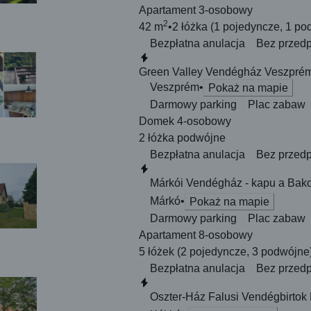
Apartament 3-osobowy
2
42 m
2 łóżka
(1 pojedyncze, 1 po
Bezpłatna anulacja
Bez przedp
Natychmiastowa rezerwacja
Green Valley Vendégház Veszpré
Veszprém
Pokaż na mapie
Darmowy parking
Plac zabaw
Domek 4-osobowy
2 łóżka
podwójne
Bezpłatna anulacja
Bez przedp
Natychmiastowa rezerwacja
Márkói Vendégház - kapu a Bak
Márkó
Pokaż na mapie
Darmowy parking
Plac zabaw
Apartament 8-osobowy
5 łóżek
(2 pojedyncze, 3 podwójne
Bezpłatna anulacja
Bez przedp
Natychmiastowa rezerwacja
Oszter-Ház Falusi Vendégbirtok