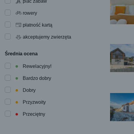
plac zabaw
rowery
płatność kartą
akceptujemy zwierzęta
Średnia ocena
Rewelacyjny!
Bardzo dobry
Dobry
Przyzwoity
Przeciętny