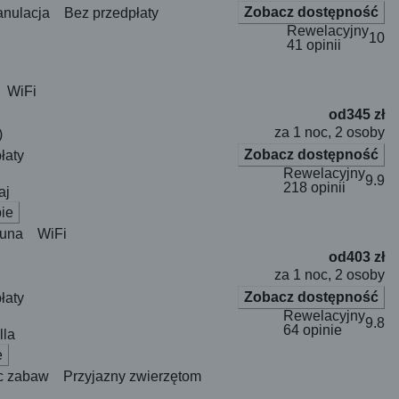
Zobacz dostępność
anulacja
Bez przedpłaty
Rewelacyjny
10
41 opinii
WiFi
od
345 zł
za 1 noc, 2 osoby
)
Zobacz dostępność
łaty
Rewelacyjny
9.9
218 opinii
aj
ie
una
WiFi
od
403 zł
za 1 noc, 2 osoby
Zobacz dostępność
łaty
Rewelacyjny
9.8
64 opinie
lla
e
c zabaw
Przyjazny zwierzętom