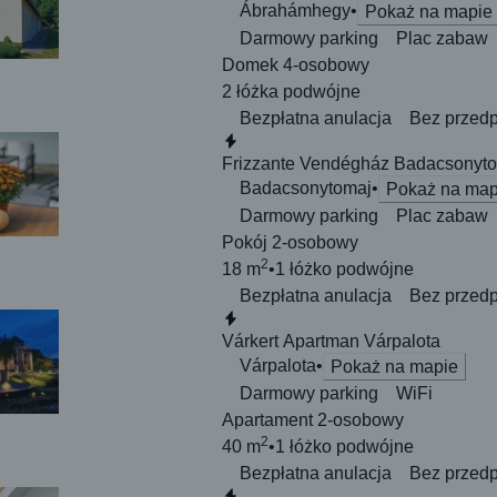
Ábrahámhegy
Pokaż na mapie
Darmowy parking
Plac zabaw
Domek 4-osobowy
2 łóżka
podwójne
Bezpłatna anulacja
Bez przedp
Natychmiastowa rezerwacja
Frizzante Vendégház Badacsonyt
Badacsonytomaj
Pokaż na map
Darmowy parking
Plac zabaw
Pokój 2-osobowy
2
18 m
1 łóżko
podwójne
Bezpłatna anulacja
Bez przedp
Natychmiastowa rezerwacja
Várkert Apartman Várpalota
Várpalota
Pokaż na mapie
Darmowy parking
WiFi
Apartament 2-osobowy
2
40 m
1 łóżko
podwójne
Bezpłatna anulacja
Bez przedp
Natychmiastowa rezerwacja