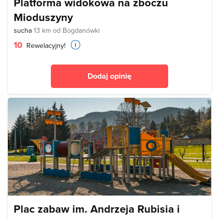
Platforma widokowa na zboczu
Mioduszyny
sucha
13 km od Bogdanówki
10
Rewelacyjny!
Dodaj opinię
Plac zabaw im. Andrzeja Rubisia i