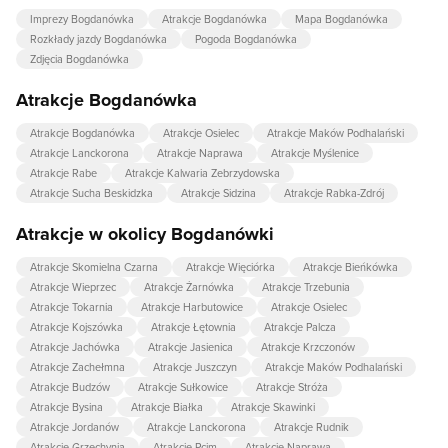
Imprezy Bogdanówka
Atrakcje Bogdanówka
Mapa Bogdanówka
Rozkłady jazdy Bogdanówka
Pogoda Bogdanówka
Zdjęcia Bogdanówka
Atrakcje Bogdanówka
Atrakcje Bogdanówka
Atrakcje Osielec
Atrakcje Maków Podhalański
Atrakcje Lanckorona
Atrakcje Naprawa
Atrakcje Myślenice
Atrakcje Rabe
Atrakcje Kalwaria Zebrzydowska
Atrakcje Sucha Beskidzka
Atrakcje Sidzina
Atrakcje Rabka-Zdrój
Atrakcje w okolicy Bogdanówki
Atrakcje Skomielna Czarna
Atrakcje Więciórka
Atrakcje Bieńkówka
Atrakcje Wieprzec
Atrakcje Żarnówka
Atrakcje Trzebunia
Atrakcje Tokarnia
Atrakcje Harbutowice
Atrakcje Osielec
Atrakcje Kojszówka
Atrakcje Łętownia
Atrakcje Palcza
Atrakcje Jachówka
Atrakcje Jasienica
Atrakcje Krzczonów
Atrakcje Zachełmna
Atrakcje Juszczyn
Atrakcje Maków Podhalański
Atrakcje Budzów
Atrakcje Sułkowice
Atrakcje Stróża
Atrakcje Bysina
Atrakcje Białka
Atrakcje Skawinki
Atrakcje Jordanów
Atrakcje Lanckorona
Atrakcje Rudnik
Atrakcje Grzechynia
Atrakcje Pcim
Atrakcje Naprawa