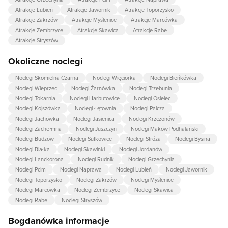
Atrakcje Lubień
Atrakcje Jawornik
Atrakcje Toporzysko
Atrakcje Zakrzów
Atrakcje Myślenice
Atrakcje Marcówka
Atrakcje Zembrzyce
Atrakcje Skawica
Atrakcje Rabe
Atrakcje Stryszów
Okoliczne noclegi
Noclegi Skomielna Czarna
Noclegi Więciórka
Noclegi Bieńkówka
Noclegi Wieprzec
Noclegi Żarnówka
Noclegi Trzebunia
Noclegi Tokarnia
Noclegi Harbutowice
Noclegi Osielec
Noclegi Kojszówka
Noclegi Łętownia
Noclegi Palcza
Noclegi Jachówka
Noclegi Jasienica
Noclegi Krzczonów
Noclegi Zachełmna
Noclegi Juszczyn
Noclegi Maków Podhalański
Noclegi Budzów
Noclegi Sułkowice
Noclegi Stróża
Noclegi Bysina
Noclegi Białka
Noclegi Skawinki
Noclegi Jordanów
Noclegi Lanckorona
Noclegi Rudnik
Noclegi Grzechynia
Noclegi Pcim
Noclegi Naprawa
Noclegi Lubień
Noclegi Jawornik
Noclegi Toporzysko
Noclegi Zakrzów
Noclegi Myślenice
Noclegi Marcówka
Noclegi Zembrzyce
Noclegi Skawica
Noclegi Rabe
Noclegi Stryszów
Bogdanówka informacje