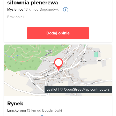
siłownia plenerewa
Myślenice
13 km od Bogdanówki
Brak opinii
Dodaj opinię
Leaflet
| ©
OpenStreetMap
contributors
Rynek
Lanckorona
13 km od Bogdanówki