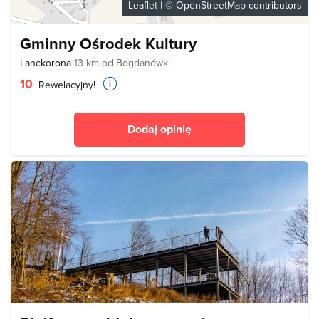
Leaflet
| ©
OpenStreetMap
contributors
Gminny Ośrodek Kultury
Lanckorona
13 km od Bogdanówki
10
Rewelacyjny!
Dodaj opinię