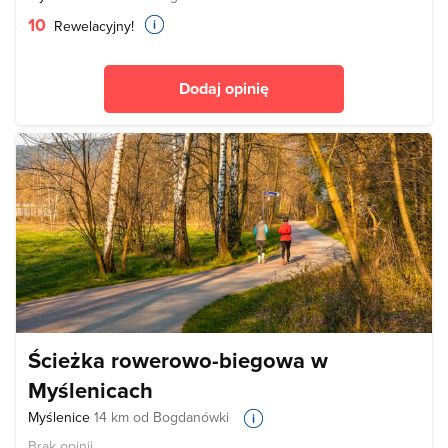
10
Rewelacyjny!
Dodaj opinię
Ścieżka rowerowo-biegowa w
Myślenicach
Myślenice
14 km od Bogdanówki
Brak opinii