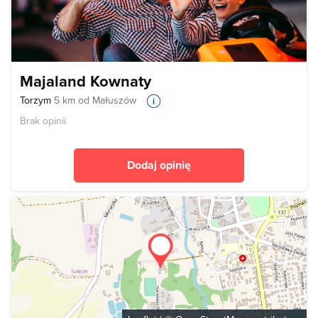
Majaland Kownaty
Torzym
5 km od Małuszów
Brak opinii
Dodaj opinię