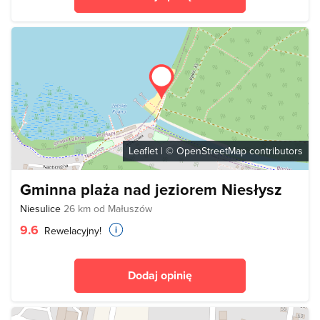
Leaflet
| ©
OpenStreetMap
contributors
Gminna plaża nad jeziorem Niesłysz
Niesulice
26 km od Małuszów
9.6
Rewelacyjny!
Dodaj opinię