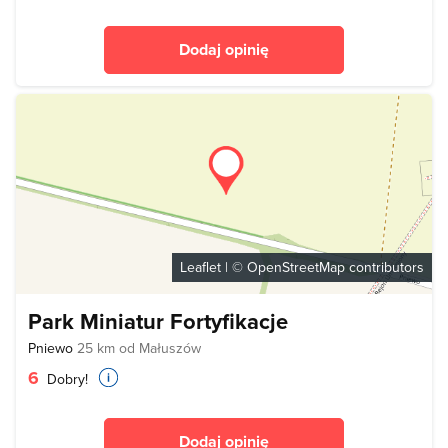
Dodaj opinię
Leaflet
| ©
OpenStreetMap
contributors
Park Miniatur Fortyfikacje
Pniewo
25 km od Małuszów
6
Dobry!
Dodaj opinię