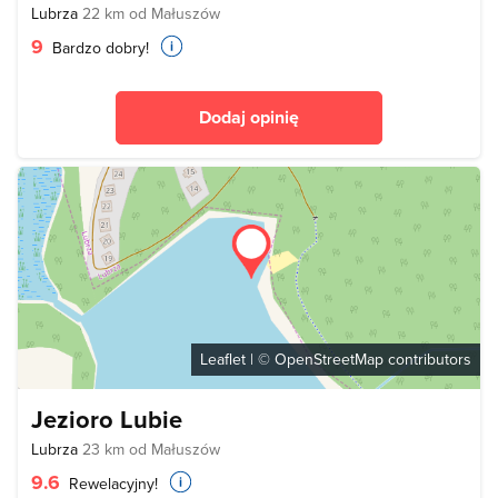
Lubrza
22 km od Małuszów
9
Bardzo dobry!
Dodaj opinię
Leaflet
| ©
OpenStreetMap
contributors
Jezioro Lubie
Lubrza
23 km od Małuszów
9.6
Rewelacyjny!