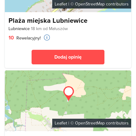
Leaflet
| ©
OpenStreetMap
contributors
Plaża miejska Lubniewice
Lubniewice
18 km od Małuszów
10
Rewelacyjny!
Dodaj opinię
Leaflet
| ©
OpenStreetMap
contributors