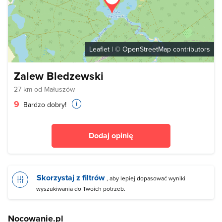
Leaflet
| ©
OpenStreetMap
contributors
Zalew Bledzewski
27 km od Małuszów
9
Bardzo dobry!
Dodaj opinię
Skorzystaj z filtrów
, aby lepiej dopasować wyniki
wyszukiwania do Twoich potrzeb.
Nocowanie.pl