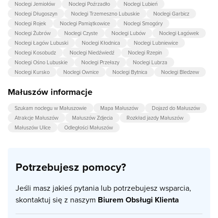
Noclegi Jemiołów
Noclegi Poźrzadło
Noclegi Lubień
Noclegi Długoszyn
Noclegi Trzemeszno Lubuskie
Noclegi Garbicz
Noclegi Rojek
Noclegi Pamiątkowice
Noclegi Smogóry
Noclegi Żubrów
Noclegi Czyste
Noclegi Lubów
Noclegi Łagówek
Noclegi Łagów Lubuski
Noclegi Kłodnica
Noclegi Lubniewice
Noclegi Kosobudz
Noclegi Niedźwiedź
Noclegi Rzepin
Noclegi Ośno Lubuskie
Noclegi Przełazy
Noclegi Lubrza
Noclegi Kursko
Noclegi Ownice
Noclegi Bytnica
Noclegi Bledzew
Małuszów informacje
Szukam noclegu w Małuszowie
Mapa Małuszów
Dojazd do Małuszów
Atrakcje Małuszów
Małuszów Zdjecia
Rozkład jazdy Małuszów
Małuszów Ulice
Odległości Małuszów
Potrzebujesz pomocy?
Jeśli masz jakieś pytania lub potrzebujesz wsparcia,
skontaktuj się z naszym
Biurem Obsługi Klienta