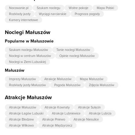
Nocowanie.pl
Szukam noclegu
Wolne pokoje
Mapa Polski
Rozkłady jazdy
Wyciągi narciarskie
Prognoza pogody
Kamery internetowe
Noclegi Małuszów
Popularne w Małuszowie
Szukam noclegu Małuszów
Tanie noclegi Małuszów
Noclegi w centrum Małuszów
Opinie noclegi Małuszów
Noclegi w Ziemi Lubuskiej
Małuszów
Imprezy Małuszów
Atrakcje Małuszów
Mapa Małuszów
Rozkłady jazdy Małuszów
Pogoda Małuszów
Zdjęcia Małuszów
Atrakcje Małuszów
Atrakcje Małuszów
Atrakcje Kownaty
Atrakcje Sulęcin
Atrakcje Łagów Lubuski
Atrakcje Lubniewice
Atrakcje Lubrza
Atrakcje Bledzew
Atrakcje Pniewo
Atrakcje Niesulice
Atrakcje Wilkowo
Atrakcje Międzyrzecz