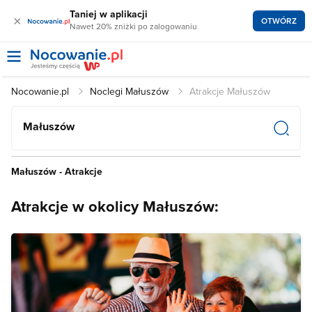
Taniej w aplikacji
×
OTWÓRZ
Nawet 20% zniżki po zalogowaniu
Nocowanie.pl
Noclegi Małuszów
Atrakcje Małuszów
Małuszów
Małuszów - Atrakcje
Atrakcje w okolicy Małuszów: