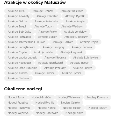
Atrakcje w okolicy Małuszów
Atrakcje Tursk
Atrakcje Grabów
Atrakcje Walewice
Atrakcje Kownaty
Atrakcje Prześlice
Atrakcje Rychlik
Atrakcje Ostrów
Atrakcje Rożnówka
Atrakcje Koryta
Atrakcje Sulęcin
Atrakcje Torzym
Atrakcje Wędrzyn
Atrakcje Bobrówko
Atrakcje Pniów
Atrakcje Jemiołów
Atrakcje Poźrzadło
Atrakcje Lubień
Atrakcje Długoszyn
Atrakcje Trzemeszno Lubuskie
Atrakcje Garbicz
Atrakcje Rojek
Atrakcje Pamiątkowice
Atrakcje Smogóry
Atrakcje Żubrów
Atrakcje Czyste
Atrakcje Lubów
Atrakcje Łagówek
Atrakcje Łagów Lubuski
Atrakcje Kłodnica
Atrakcje Lubniewice
Atrakcje Kosobudz
Atrakcje Niedźwiedź
Atrakcje Rzepin
Atrakcje Ośno Lubuskie
Atrakcje Przełazy
Atrakcje Lubrza
Atrakcje Kursko
Atrakcje Ownice
Atrakcje Bytnica
Atrakcje Bledzew
Okoliczne noclegi
Noclegi Tursk
Noclegi Grabów
Noclegi Walewice
Noclegi Kownaty
Noclegi Prześlice
Noclegi Rychlik
Noclegi Ostrów
Noclegi Rożnówka
Noclegi Koryta
Noclegi Sulęcin
Noclegi Torzym
Noclegi Wędrzyn
Noclegi Bobrówko
Noclegi Pniów