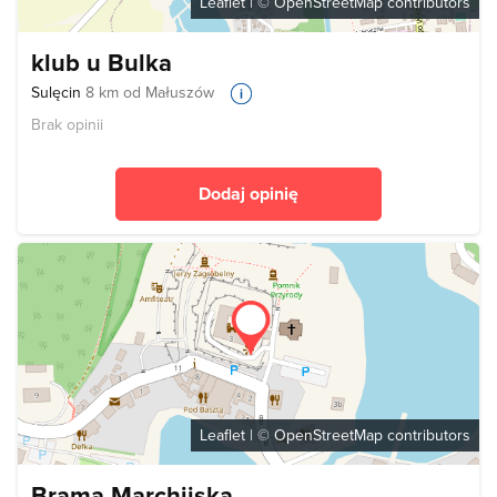
Leaflet
| ©
OpenStreetMap
contributors
klub u Bulka
Sulęcin
8 km od Małuszów
Brak opinii
Dodaj opinię
Leaflet
| ©
OpenStreetMap
contributors
Brama Marchijska