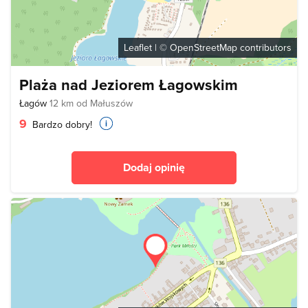
Leaflet
| ©
OpenStreetMap
contributors
Plaża nad Jeziorem Łagowskim
Łagów
12 km od Małuszów
9
Bardzo dobry!
Dodaj opinię