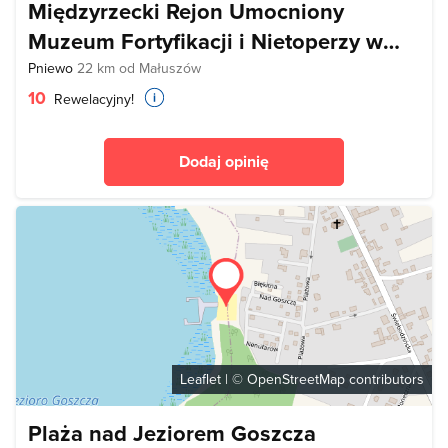
Międzyrzecki Rejon Umocniony
Muzeum Fortyfikacji i Nietoperzy w
Pniewie
Pniewo
22 km od Małuszów
10
Rewelacyjny!
Dodaj opinię
Leaflet
| ©
OpenStreetMap
contributors
Plaża nad Jeziorem Goszcza