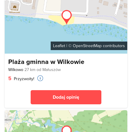
Leaflet
| ©
OpenStreetMap
contributors
Plaża gminna w Wilkowie
Wilkowo
27 km od Małuszów
5
Przyzwoity!
Dodaj opinię