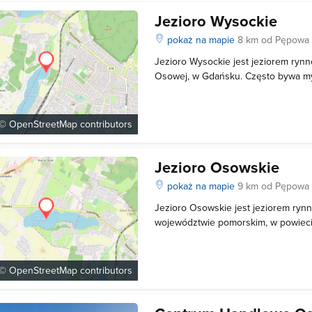
Jezioro Wysockie
pokaż na mapie
8 km od Pępowa
Jezioro Wysockie jest jeziorem ry
Osowej, w Gdańsku. Często bywa my
Jeziorem Osowskim, które jest bar
niż Jezioro Wysockie. Powierzchnia 
hektarów, a głębokość maksymalna t
 ©
OpenStreetMap
contributors
Jezioro Osowskie
pokaż na mapie
9 km od Pępowa
Jezioro Osowskie jest jeziorem r
województwie pomorskim, w powieci
miejscowości Chwaszczyno o powierz
maksymalnej głębokości wynoszącej
natomiast należy do granic adminis
 ©
OpenStreetMap
contributors