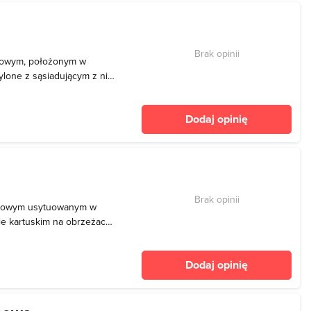
Brak opinii
nnowym, położonym w
lone z sąsiadującym z nim
dziej oddalone od Osowy
jeziora wynosi około 32
Dodaj opinię
o prawi
Brak opinii
ynnowym usytuowanym w
e kartuskim na obrzeżach
chni 29,1 ha i
 9 m. Południowy brzeg
Dodaj opinię
tracyjnych Gdańska