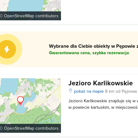
maksymalna głębokość to 7 m. Spoś
występujących w Sitnie dominuje płoć
Oprócz nich występują tu: węgorz, 
 ©
OpenStreetMap
contributors
Wybrane dla Ciebie obiekty w Pępowie z
Gwarantowana cena, szybka rezerwacja
Jezioro Karlikowskie
pokaż na mapie
8 km od Pępowa
Jezioro Karlikowskie znajduje się 
w powiecie kartuskim, w miejscowoś
powierzchnia wynosi około 30 hekt
głębokość to 5,8 m. Jezioro wykorz
rekreacyjnych i wędkarskich. Przy 
 ©
OpenStreetMap
contributors