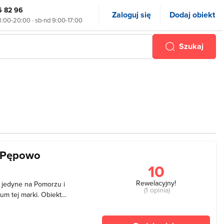
6 82 96
Zaloguj się
Dodaj obiekt
8:00-20:00 · sb-nd 9:00-17:00
Szukaj
 Pępowo
10
Rewelacyjny!
jedyne na Pomorzu i
(1 opinia)
m tej marki. Obiekt
przekazywanego z
wione są w Galerii Pępowo,