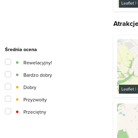
Leaflet
|
Atrakcj
Średnia ocena
Rewelacyjny!
Bardzo dobry
Dobry
Leaflet
|
Przyzwoity
Przeciętny