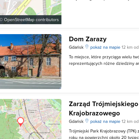
nowe centrum kultury i rozrywki w Tr
powstać przy wsparciu funduszów u
prywatnego właściciela w rama
 ©
OpenStreetMap
contributors
Dom Zarazy
Gdańsk
pokaż na mapie
12 km o
To miejsce, które przyciąga wielu tw
reprezentujących różne dziedziny a
Każdy znajdzie tu coś dla siebie. Co 
koncerty, pokazy filmów, spektakle 
teatralnych, a także warsztaty z wiel
Zarząd Trójmiejskiego
Krajobrazowego
Gdańsk
pokaż na mapie
12 km o
Trójmiejski Park Krajobrazowy (TPK)
roku na powierzchni około 20 tysię