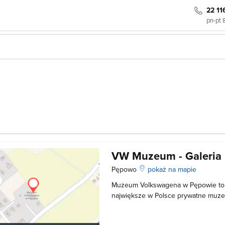
22 11
pn-pt 
VW Muzeum - Galeria
Pępowo
pokaż na mapie
Muzeum Volkswagena w Pępowie to 
największe w Polsce prywatne muzeu
powstał z zamiłowania do tych aut 
pokolenia na pokolenie. Okazy usta