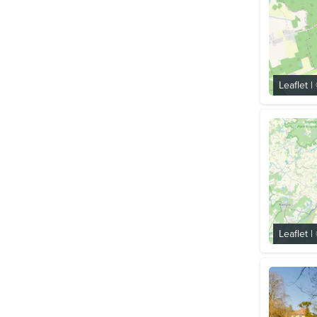
Leaflet
|
Leaflet
|