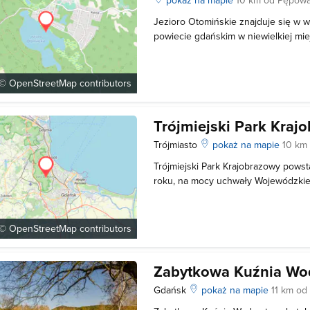
Jezioro Otomińskie znajduje się w
powiecie gdańskim w niewielkiej mi
Otomin, we wschodniej części Pojez
Jezioro pełni w głównej mierze funk
mieszkańców oddalonego o około 2
 ©
OpenStreetMap
contributors
Trójmiejski Park Kraj
Trójmiasto
pokaż na mapie
10 km
Trójmiejski Park Krajobrazowy pows
roku, na mocy uchwały Wojewódzkie
rzeźbę terenu ukształtował lądolód j
temu. Bogactwo szaty roślinnej , un
szerokie kompleksy lasów buk
 ©
OpenStreetMap
contributors
Zabytkowa Kuźnia Wo
Gdańsk
pokaż na mapie
11 km o