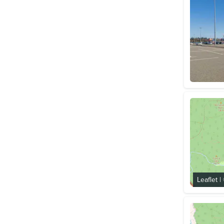
Leaflet
|