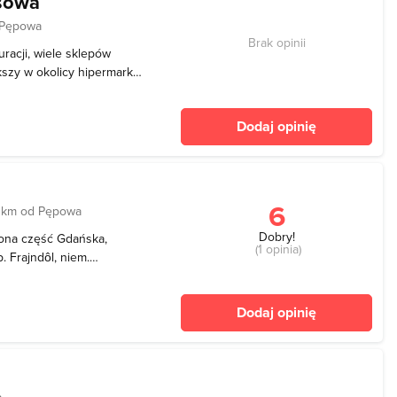
sowa
 Pępowa
Brak opinii
uracji, wiele sklepów
szy w okolicy hipermarket.
owa odbywają się również
odtrucków, pokazy mody,
Dodaj opinię
6
 km od Pępowa
Dobry!
żona część Gdańska,
(1 opinia)
 Frajndôl, niem.
icy Oliwa. Teren położony
e Trójmiejskiego Parku
Dodaj opinię
s Lasów Oli
a