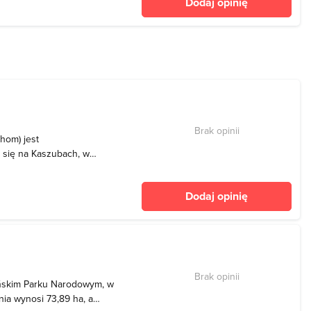
Dodaj opinię
noclegów. W skład
Brak opinii
hom) jest
się na Kaszubach, w
cowości o tej samej
41 ha, a maksymalna
Dodaj opinię
ie spełnia zbiornik to funk
Brak opinii
eńskim Parku Narodowym, w
ia wynosi 73,89 ha, a