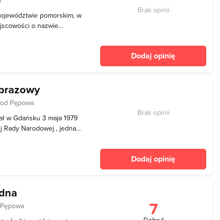
Brak opinii
 województwie pomorskim, w
ejscowości o nazwie
ierza Kaszubskiego.
cje rekreacyjne dla
Dodaj opinię
0 km Gdańska i
obrazowy
 od Pępowa
Brak opinii
tał w Gdańsku 3 maja 1979
j Rady Narodowej , jednak
uż ponad 15 tysięcy lat
ikatowa rzeźba terenu oraz
Dodaj opinię
dna
7
d Pępowa
Dobry!