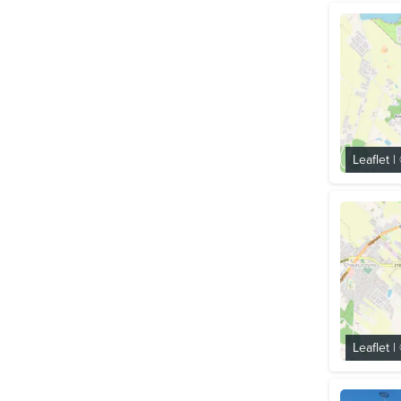
Leaflet
|
Leaflet
|