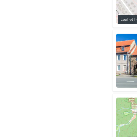
Leaflet
|