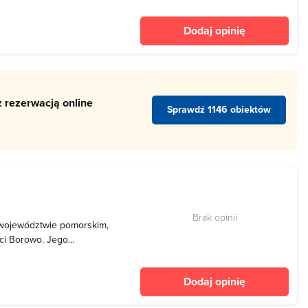
ród gatunków ryb
, leszcz, ukleja i okoń.
Dodaj opinię
wzdręga
 rezerwacją online
Sprawdź 1146 obiektów
Brak opinii
w województwie pomorskim,
ci Borowo. Jego
arów, a maksymalna
ystywane jest w celach
Dodaj opinię
południowym brze