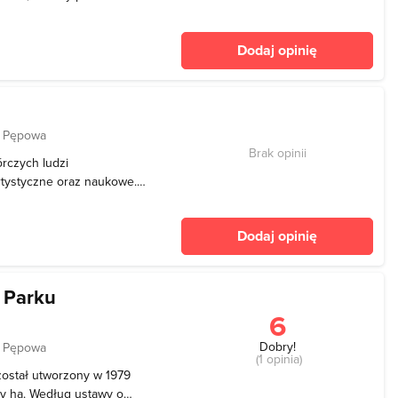
ójmieście. Inicjatywa ta ma
nijnych uzyskanych przez
Dodaj opinię
d Pępowa
Brak opinii
órczych ludzi
rtystyczne oraz naukowe.
kilka dni odbywają się tu
amatorskich grup
Dodaj opinię
u dziedz
 Parku
6
Dobry!
d Pępowa
(1 opinia)
 został utworzony w 1979
cy ha. Według ustawy o