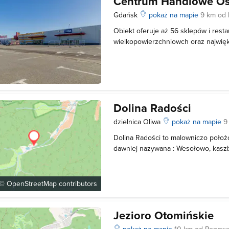
Centrum Handlowe O
Gdańsk
pokaż na mapie
9 km od
Obiekt oferuje aż 56 sklepów i resta
wielkopowierzchniowch oraz najwięk
Na terenie Centrum Handlowego Os
ciekawe wydarzenia jak np. Zlot Fo
spotkania z popularnymi artystami.
Dolina Radości
dzielnica Oliwa
pokaż na mapie
9
Dolina Radości to malowniczo poło
dawniej nazywana : Wesołowo, kaszb.
Freudenthal, zlokalizowana w dzieln
jest nad Potokiem Oliwskim w rejoni
Krajobrazowego i otacza go komplek
 ©
OpenStreetMap
contributors
Jezioro Otomińskie
pokaż na mapie
10 km od Pępow