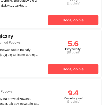
echniki, znajdujący się w
(2 opinie)
największy zakład
. Obecnie stanowi jeden
 będący jednocześnie
Dodaj opinię
 mieści
iczny
5.6
 km od Pępowa
Przyzwoity!
anować sobie na cały
(18 opinii)
dują się tu liczne atrakcje,
stać dzieci. Zaplanuj więc
ko starczyło wam czasu!
Dodaj opinię
9.4
d Pępowa
Rewelacyjny!
cy na zrewitalizowaniu
(3 opinie)
zar, tak aby powstało tam