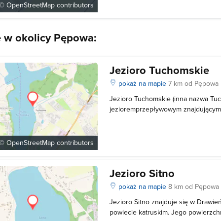
gdzie skorzystać można również z 
 ©
OpenStreetMap
contributors
e w okolicy Pępowa:
Jezioro Tuchomskie
pokaż na mapie
7 km od Pępowa
Jezioro Tuchomskie (inna nazwa Tuc
jezioremprzepływowym znajdującym 
powiecie Kartuskim, nieopodal miejs
nazwie. Jego powierzchnia wynosi 1
głębokość to 8 m. Główne funkcje jak
 ©
OpenStreetMap
contributors
Jezioro Sitno
pokaż na mapie
8 km od Pępowa
Jezioro Sitno znajduje się w Drawi
powiecie katruskim. Jego powierzchn