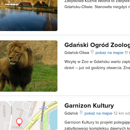
Zabytkowa Kuźnia Wodna to zabytek t
Gdańsku-Oliwie. Stanowiła niegdyś 
przemysłowy nad Potokiem Oliwskim
tego typu użytek Polski północnej,
atrakcją turystyczną regionu. Kuźnia
Gdański Ogród Zoolog
Gdańsk-Oliwa
pokaż na mapie
11
Wizytę w Zoo w Gdańsku warto zapl
dzień – już od godziny otwarcia. Znaj
z których z pewnością zechcą skorzy
odwiedziny w zoo tak, by na wszyst
Gdański Ogród Zoologiczny to
Garnizon Kultury
Gdańsk
pokaż na mapie
12 km o
Garnizon Kultury to projekt polegają
zabytkowego kompleksu dawnych kos