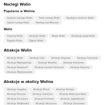
Noclegi Wolin
Popularne w Wolinie
Szukam noclegu Wolin
Tanie noclegi Wolin
Noclegi w centrum Wolin
Opinie noclegi Wolin
Noclegi nad Morzem
Wolin
Imprezy Wolin
Atrakcje Wolin
Mapa Wolin
Rozkłady jazdy Wolin
Pogoda Wolin
Zdjęcia Wolin
Atrakcje Wolin
Atrakcje Wolin
Atrakcje Unin
Atrakcje Wapnica
Atrakcje Czarnocin
Atrakcje Międzyzdroje
Atrakcje Wisełka
Atrakcje Kołczewo
Atrakcje Świętouść
Atrakcje Kamień Pomorski
Atrakcje Stepnica
Atrakcje Międzywodzie
Atrakcje w okolicy Wolina
Atrakcje Gogolice
Atrakcje Płocin
Atrakcje Recław
Atrakcje Rzeczyn
Atrakcje Sułomino
Atrakcje Mokrzyca Mała
Atrakcje Karnocice
Atrakcje Koniewo
Atrakcje Jagniątkowo
Atrakcje Wiejkówko
Atrakcje Skoszewo
Atrakcje Darzowice