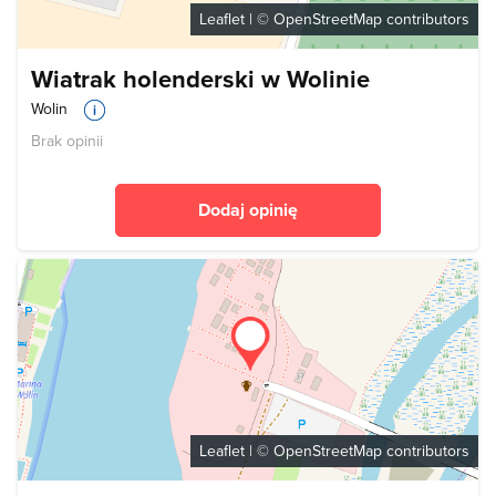
Leaflet
| ©
OpenStreetMap
contributors
Wiatrak holenderski w Wolinie
Wolin
Brak opinii
Dodaj opinię
Leaflet
| ©
OpenStreetMap
contributors