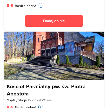
8.6
Bardzo dobry!
Dodaj opinię
Kościół Parafialny pw. św. Piotra
Apostoła
Międzyzdroje
15 km od Wolina
8.4
Bardzo dobry!