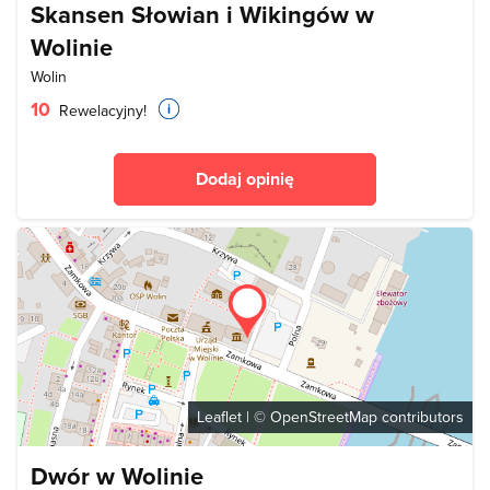
Skansen Słowian i Wikingów w
Wolinie
Wolin
10
Rewelacyjny!
Dodaj opinię
Leaflet
| ©
OpenStreetMap
contributors
Dwór w Wolinie