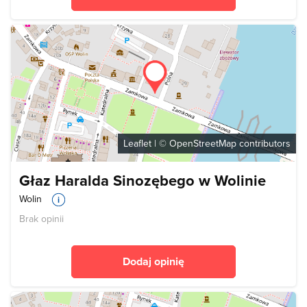
Leaflet
| ©
OpenStreetMap
contributors
Głaz Haralda Sinozębego w Wolinie
Wolin
Brak opinii
Dodaj opinię