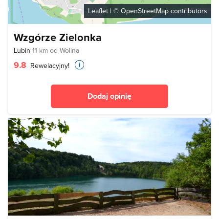
Leaflet
| ©
OpenStreetMap
contributors
Wzgórze Zielonka
Lubin
11 km od Wolina
9.8
Rewelacyjny!
Dodaj opinię