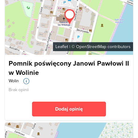
Leaflet
| ©
OpenStreetMap
contributors
Pomnik poświęcony Janowi Pawłowi II
w Wolinie
Wolin
Brak opinii
Dodaj opinię