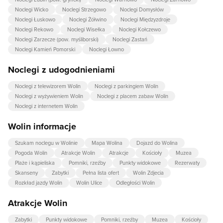
Noclegi Wicko
Noclegi Strzegowo
Noclegi Domysłów
Noclegi Łuskowo
Noclegi Żółwino
Noclegi Międzyzdroje
Noclegi Rekowo
Noclegi Wisełka
Noclegi Kołczewo
Noclegi Zarzecze (pow. myśliborski)
Noclegi Zastań
Noclegi Kamień Pomorski
Noclegi Łowno
Noclegi z udogodnieniami
Noclegi z telewizorem Wolin
Noclegi z parkingiem Wolin
Noclegi z wyżywieniem Wolin
Noclegi z placem zabaw Wolin
Noclegi z internetem Wolin
Wolin informacje
Szukam noclegu w Wolinie
Mapa Wolina
Dojazd do Wolina
Pogoda Wolin
Atrakcje Wolin
Atrakcje
Kościoły
Muzea
Plaże i kąpieliska
Pomniki, rzeźby
Punkty widokowe
Rezerwaty
Skanseny
Zabytki
Pełna lista ofert
Wolin Zdjecia
Rozkład jazdy Wolin
Wolin Ulice
Odległości Wolin
Atrakcje Wolin
Zabytki
Punkty widokowe
Pomniki, rzeźby
Muzea
Kościoły