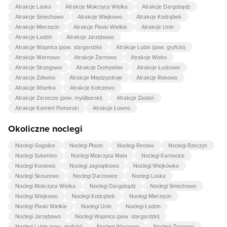
Atrakcje Laska
Atrakcje Mokrzyca Wielka
Atrakcje Dargobądz
Atrakcje Siniechowo
Atrakcje Wiejkowo
Atrakcje Kodrąbek
Atrakcje Mierzęcin
Atrakcje Piaski Wielkie
Atrakcje Unin
Atrakcje Ładzin
Atrakcje Jarzębowo
Atrakcje Wapnica (pow. stargardzki)
Atrakcje Lubin (pow. gryficki)
Atrakcje Warnowo
Atrakcje Żarnowo
Atrakcje Wicko
Atrakcje Strzegowo
Atrakcje Domysłów
Atrakcje Łuskowo
Atrakcje Żółwino
Atrakcje Międzyzdroje
Atrakcje Rekowo
Atrakcje Wisełka
Atrakcje Kołczewo
Atrakcje Zarzecze (pow. myśliborski)
Atrakcje Zastań
Atrakcje Kamień Pomorski
Atrakcje Łowno
Okoliczne noclegi
Noclegi Gogolice
Noclegi Płocin
Noclegi Recław
Noclegi Rzeczyn
Noclegi Sułomino
Noclegi Mokrzyca Mała
Noclegi Karnocice
Noclegi Koniewo
Noclegi Jagniątkowo
Noclegi Wiejkówko
Noclegi Skoszewo
Noclegi Darzowice
Noclegi Laska
Noclegi Mokrzyca Wielka
Noclegi Dargobądz
Noclegi Siniechowo
Noclegi Wiejkowo
Noclegi Kodrąbek
Noclegi Mierzęcin
Noclegi Piaski Wielkie
Noclegi Unin
Noclegi Ładzin
Noclegi Jarzębowo
Noclegi Wapnica (pow. stargardzki)
Noclegi Lubin (pow. gryficki)
Noclegi Warnowo
Noclegi Żarnowo