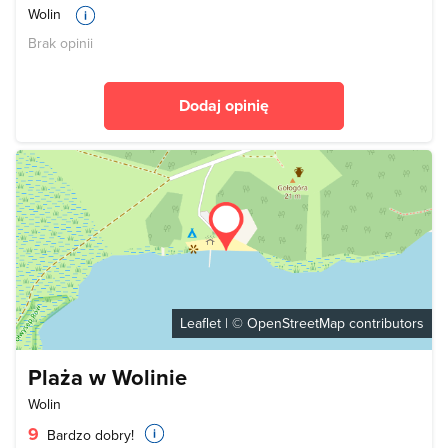
Wolin
Brak opinii
Dodaj opinię
Leaflet
| ©
OpenStreetMap
contributors
Plaża w Wolinie
Wolin
9
Bardzo dobry!