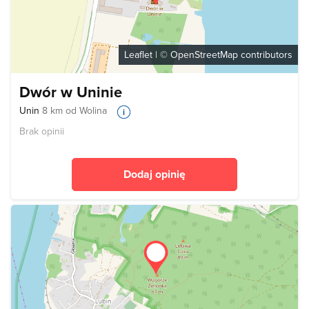
Leaflet
| ©
OpenStreetMap
contributors
Dwór w Uninie
Unin
8 km od Wolina
Brak opinii
Dodaj opinię