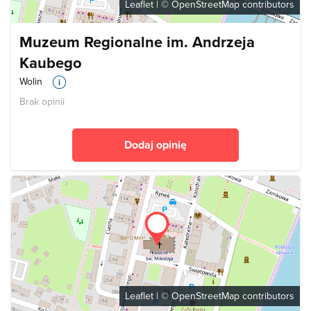
Leaflet
| ©
OpenStreetMap
contributors
Muzeum Regionalne im. Andrzeja
Kaubego
Wolin
Brak opinii
Dodaj opinię
Leaflet
| ©
OpenStreetMap
contributors