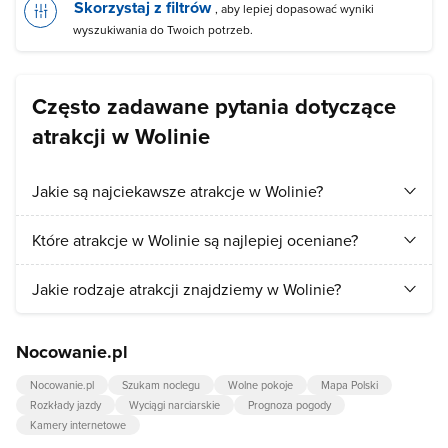
Skorzystaj z filtrów
, aby lepiej dopasować wyniki
wyszukiwania do Twoich potrzeb.
Często zadawane pytania dotyczące
atrakcji w Wolinie
Jakie są najciekawsze atrakcje w Wolinie?
Turyści najchętniej odwiedzają:
Plaża w Wolinie
,
Most
Które atrakcje w Wolinie są najlepiej oceniane?
obrotowy w Wolinie
.
Najlepiej ocenianymi atrakcjami w Wolinie są:
Most obrotowy
Jakie rodzaje atrakcji znajdziemy w Wolinie?
w Wolinie
,
Wzgórze Wisielców w Wolinie
.
W Wolinie przede wszystkim znajdziemy atrakcje z kategorii:
Nocowanie.pl
zabytki
,
punkty widokowe
.
Nocowanie.pl
Szukam noclegu
Wolne pokoje
Mapa Polski
Rozkłady jazdy
Wyciągi narciarskie
Prognoza pogody
Kamery internetowe