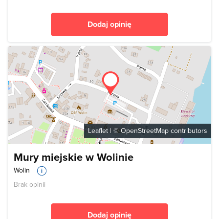
Dodaj opinię
Leaflet
| ©
OpenStreetMap
contributors
Mury miejskie w Wolinie
Wolin
Brak opinii
Dodaj opinię