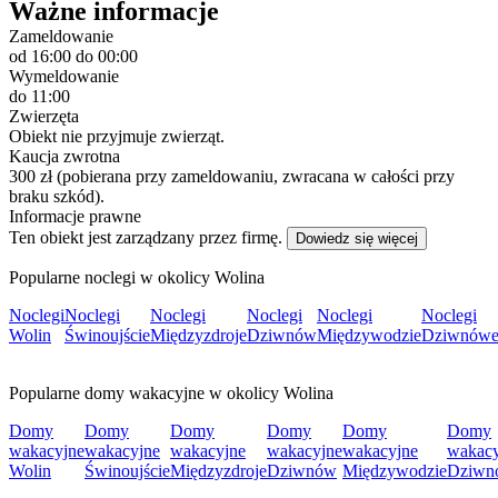
Ważne informacje
Zameldowanie
od 16:00
do 00:00
Wymeldowanie
do 11:00
Zwierzęta
Obiekt nie przyjmuje zwierząt.
Kaucja zwrotna
300 zł (pobierana przy zameldowaniu, zwracana w całości przy
braku szkód).
Informacje prawne
Ten obiekt jest zarządzany przez firmę.
Dowiedz się więcej
Popularne noclegi w okolicy Wolina
Noclegi
Noclegi
Noclegi
Noclegi
Noclegi
Noclegi
Wolin
Świnoujście
Międzyzdroje
Dziwnów
Międzywodzie
Dziwnów
Popularne domy wakacyjne w okolicy Wolina
Domy
Domy
Domy
Domy
Domy
Domy
wakacyjne
wakacyjne
wakacyjne
wakacyjne
wakacyjne
wakacy
Wolin
Świnoujście
Międzyzdroje
Dziwnów
Międzywodzie
Dziwn