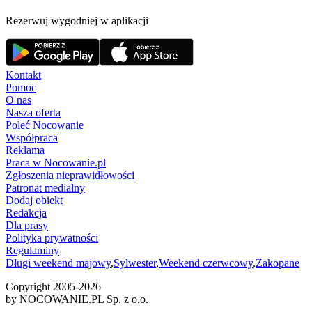
Rezerwuj wygodniej w aplikacji
Kontakt
Pomoc
O nas
Nasza oferta
Poleć Nocowanie
Współpraca
Reklama
Praca w Nocowanie.pl
Zgłoszenia nieprawidłowości
Patronat medialny
Dodaj obiekt
Redakcja
Dla prasy
Polityka prywatności
Regulaminy
Długi weekend majowy
,
Sylwester
,
Weekend czerwcowy
,
Zakopane
Copyright 2005-
2026
by NOCOWANIE.PL Sp. z o.o.