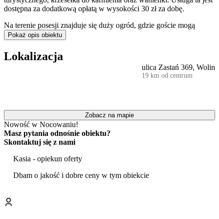
dostępna za dodatkową opłatą w wysokości 30 zł za dobę.
Na terenie posesji znajduje się duży ogród, gdzie goście mogą
korzystać z grilla węglowego oraz wyznaczonego miejsca na
Pokaż opis obiektu
ognisko
. Po wcześniejszym uzgodnieniu istnieje również
możliwość wypożyczenia rowerów, co ułatwia zwiedzanie okolicy.
Lokalizacja
ulica Zastań 369, Wolin
Obiekt zapewnia dostęp do internetu Wi-Fi oraz żelazka. Cały teren
19 km od centrum
jest monitorowany. Dla zmotoryzowanych gości dostępny jest
parking, który jest dodatkowo płatny
.
Lokalizacja domu stanowi dobrą bazę wypadową do odkrywania
atrakcji Wolina. W pobliżu warto odwiedzić Skansen Słowian i
Zobacz na mapie
Wikingów, Muzeum Regionalne im. Andrzeja Kaubego oraz
Nowość w Nocowaniu!
rezerwat przyrody Wzgórze Wisielców. Okoliczne tereny zachęcają
Masz pytania odnośnie obiektu?
również do spacerów i wypoczynku nad wodą.
Skontaktuj się z nami
Przed przyjazdem goście są zobowiązani do dopełnienia
Kasia - opiekun oferty
formalności online, w tym podpisania umowy najmu i uregulowania
płatności za pobyt, sprzątanie oraz opłatę klimatyczną. W dniu
Dbam o jakość i dobre ceny w tym obiekcie
zameldowania pobierana jest
zwrotna kaucja w wysokości 300 zł
w formie gotówki lub preautoryzacji na karcie.