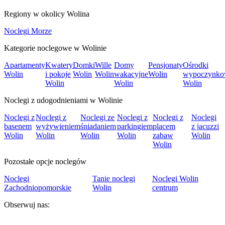
Regiony w okolicy Wolina
Noclegi Morze
Kategorie noclegowe w Wolinie
Apartamenty
Kwatery
Domki
Wille
Domy
Pensjonaty
Ośrodki
Wolin
i pokoje
Wolin
Wolin
wakacyjne
Wolin
wypoczynk
Wolin
Wolin
Wolin
Noclegi z udogodnieniami w Wolinie
Noclegi z
Noclegi z
Noclegi ze
Noclegi z
Noclegi z
Noclegi
basenem
wyżywieniem
śniadaniem
parkingiem
placem
z jacuzzi
Wolin
Wolin
Wolin
Wolin
zabaw
Wolin
Wolin
Pozostałe opcje noclegów
Noclegi
Tanie noclegi
Noclegi Wolin
Zachodniopomorskie
Wolin
centrum
Obserwuj nas: