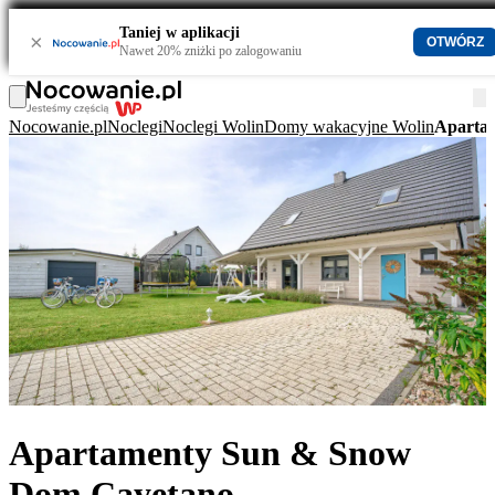
Taniej w aplikacji
×
OTWÓRZ
Nawet 20% zniżki po zalogowaniu
Nocowanie.pl
Noclegi
Noclegi Wolin
Domy wakacyjne Wolin
Aparta
Apartamenty Sun & Snow
Dom Cayetano