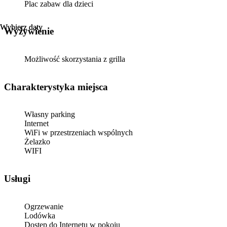
Plac zabaw dla dzieci
Wybierz daty
Wybierz daty
Wyżywienie
Możliwość skorzystania z grilla
Charakterystyka miejsca
Własny parking
Internet
WiFi w przestrzeniach wspólnych
Żelazko
WIFI
Usługi
Ogrzewanie
Lodówka
Dostęp do Internetu w pokoju