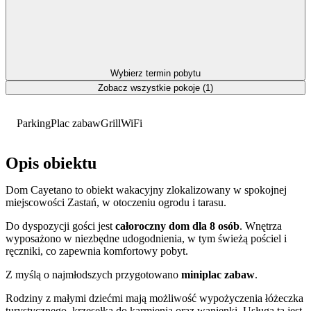
Wybierz termin pobytu
Zobacz wszystkie pokoje (1)
Parking
Plac zabaw
Grill
WiFi
Opis obiektu
Dom Cayetano to obiekt wakacyjny zlokalizowany w spokojnej
miejscowości Zastań, w otoczeniu ogrodu i tarasu.
Do dyspozycji gości jest
całoroczny dom dla 8 osób
. Wnętrza
wyposażono w niezbędne udogodnienia, w tym świeżą pościel i
ręczniki, co zapewnia komfortowy pobyt.
Z myślą o najmłodszych przygotowano
miniplac zabaw
.
Rodziny z małymi dziećmi mają możliwość wypożyczenia łóżeczka
turystycznego, krzesełka do karmienia oraz wanienki. Usługa ta jest