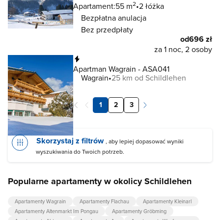
2
Apartament:
55 m
2 łóżka
Bezpłatna anulacja
Bez przedpłaty
od
696 zł
za 1 noc, 2 osoby
Natychmiastowa rezerwacja
Apartman Wagrain - ASA041
Wagrain
25 km od Schildlehen
1
2
3
Skorzystaj z filtrów
, aby lepiej dopasować wyniki
wyszukiwania do Twoich potrzeb.
Popularne apartamenty w okolicy Schildlehen
Apartamenty Wagrain
Apartamenty Flachau
Apartamenty Kleinarl
Apartamenty Altenmarkt Im Pongau
Apartamenty Gröbming