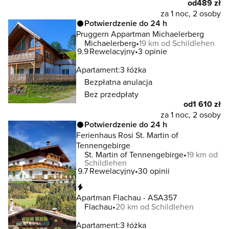
od
489 zł
za 1 noc, 2 osoby
Potwierdzenie do 24 h
Pruggern Appartman Michaelerberg
Michaelerberg
19 km od Schildlehen
9.9
Rewelacyjny
3 opinie
Apartament:
3 łóżka
Bezpłatna anulacja
Bez przedpłaty
od
1 610 zł
za 1 noc, 2 osoby
Potwierdzenie do 24 h
Ferienhaus Rosi St. Martin of
Tennengebirge
St. Martin of Tennengebirge
19 km od
Schildlehen
9.7
Rewelacyjny
30 opinii
Natychmiastowa rezerwacja
Apartman Flachau - ASA357
Flachau
20 km od Schildlehen
Apartament:
3 łóżka