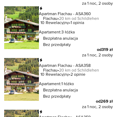
za 1 noc, 2 osoby
Natychmiastowa rezerwacja
Apartman Flachau - ASA360
Flachau
20 km od Schildlehen
10
Rewelacyjny
1 opinia
Apartament:
3 łóżka
Bezpłatna anulacja
Bez przedpłaty
od
319 zł
za 1 noc, 2 osoby
Natychmiastowa rezerwacja
Apartman Flachau - ASA358
Flachau
20 km od Schildlehen
10
Rewelacyjny
2 opinie
Apartament:
1 łóżko
Bezpłatna anulacja
Bez przedpłaty
od
269 zł
za 1 noc, 2 osoby
Natychmiastowa rezerwacja