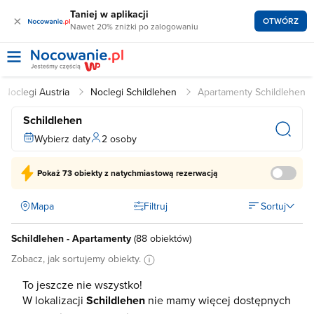
Taniej w aplikacji
×
OTWÓRZ
Nawet 20% zniżki po zalogowaniu
Noclegi Austria
Noclegi Schildlehen
Apartamenty Schildlehen
Schildlehen
Wybierz daty
2 osoby
Pokaż
73 obiekty
z natychmiastową rezerwacją
Mapa
Filtruj
Sortuj
Schildlehen - Apartamenty
(
88 obiektów
)
Zobacz, jak sortujemy obiekty.
To jeszcze nie wszystko!
W lokalizacji
Schildlehen
nie mamy więcej dostępnych