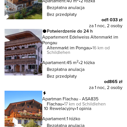
Apartament:
40 m
2 łóżka
Bezpłatna anulacja
Bez przedpłaty
od
1 033 zł
za 1 noc, 2 osoby
Potwierdzenie do 24 h
Appartement Edelweiss Altenmarkt im
Pongau
Altenmarkt im Pongau
16 km od
Schildlehen
2
Apartament:
45 m
2 łóżka
Bezpłatna anulacja
Bez przedpłaty
od
865 zł
za 1 noc, 2 osoby
Natychmiastowa rezerwacja
Apartman Flachau - ASA835
Flachau
17 km od Schildlehen
10
Rewelacyjny
1 opinia
Apartament:
1 łóżko
Bezpłatna anulacja