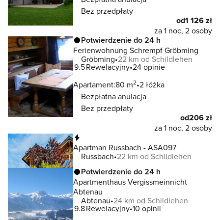
Bez przedpłaty
od
1 126 zł
za 1 noc, 2 osoby
Potwierdzenie do 24 h
Ferienwohnung Schrempf Gröbming
Gröbming
22 km od Schildlehen
9.5
Rewelacyjny
24 opinie
2
Apartament:
80 m
2 łóżka
Bezpłatna anulacja
Bez przedpłaty
od
206 zł
za 1 noc, 2 osoby
Natychmiastowa rezerwacja
Apartman Russbach - ASA097
Russbach
22 km od Schildlehen
Potwierdzenie do 24 h
Apartmenthaus Vergissmeinnicht
Abtenau
Abtenau
24 km od Schildlehen
9.8
Rewelacyjny
10 opinii