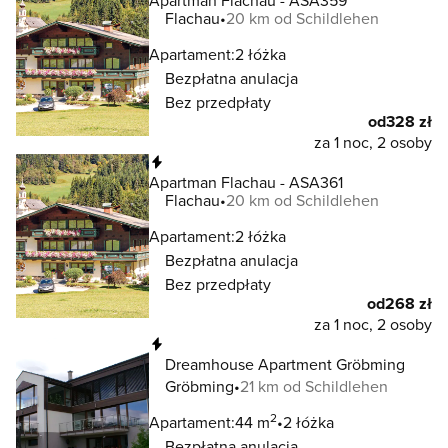
Apartman Flachau - ASA359
Flachau
20 km od Schildlehen
Apartament:
2 łóżka
Bezpłatna anulacja
Bez przedpłaty
od
328 zł
za 1 noc, 2 osoby
Natychmiastowa rezerwacja
Apartman Flachau - ASA361
Flachau
20 km od Schildlehen
Apartament:
2 łóżka
Bezpłatna anulacja
Bez przedpłaty
od
268 zł
za 1 noc, 2 osoby
Natychmiastowa rezerwacja
Dreamhouse Apartment Gröbming
Gröbming
21 km od Schildlehen
2
Apartament:
44 m
2 łóżka
Bezpłatna anulacja