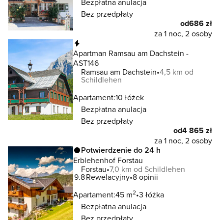
Bezpłatna anulacja
Bez przedpłaty
od
686 zł
za 1 noc, 2 osoby
Natychmiastowa rezerwacja
Apartman Ramsau am Dachstein -
AST146
Ramsau am Dachstein
4,5 km od
Schildlehen
Apartament:
10 łóżek
Bezpłatna anulacja
Bez przedpłaty
od
4 865 zł
za 1 noc, 2 osoby
Potwierdzenie do 24 h
Erblehenhof Forstau
Forstau
7,0 km od Schildlehen
9.8
Rewelacyjny
8 opinii
2
Apartament:
45 m
3 łóżka
Bezpłatna anulacja
Bez przedpłaty