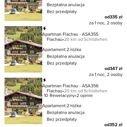
Bezpłatna anulacja
Bez przedpłaty
od
335 zł
za 1 noc, 2 osoby
Natychmiastowa rezerwacja
Apartman Flachau - ASA355
Flachau
20 km od Schildlehen
Apartament:
2 łóżka
Bezpłatna anulacja
Bez przedpłaty
od
347 zł
za 1 noc, 2 osoby
Natychmiastowa rezerwacja
Apartman Flachau - ASA356
Flachau
20 km od Schildlehen
10
Rewelacyjny
2 opinie
Apartament:
2 łóżka
Bezpłatna anulacja
Bez przedpłaty
od
352 zł