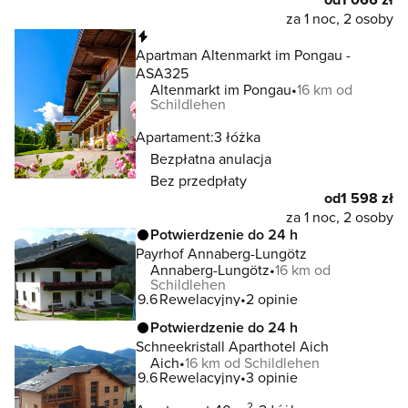
za 1 noc, 2 osoby
Natychmiastowa rezerwacja
Apartman Altenmarkt im Pongau -
ASA325
Altenmarkt im Pongau
16 km od
Schildlehen
Apartament:
3 łóżka
Bezpłatna anulacja
Bez przedpłaty
od
1 598 zł
za 1 noc, 2 osoby
Potwierdzenie do 24 h
Payrhof Annaberg-Lungötz
Annaberg-Lungötz
16 km od
Schildlehen
9.6
Rewelacyjny
2 opinie
Potwierdzenie do 24 h
Schneekristall Aparthotel Aich
Aich
16 km od Schildlehen
9.6
Rewelacyjny
3 opinie
2