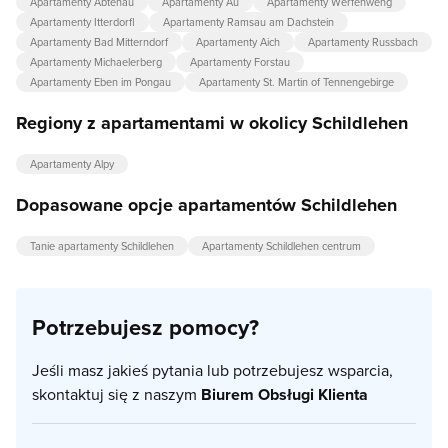
Apartamenty Abtenau
Apartamenty Au
Apartamenty Werfenweng
Apartamenty Itterdorfl
Apartamenty Ramsau am Dachstein
Apartamenty Bad Mitterndorf
Apartamenty Aich
Apartamenty Russbach
Apartamenty Michaelerberg
Apartamenty Forstau
Apartamenty Eben im Pongau
Apartamenty St. Martin of Tennengebirge
Regiony z apartamentami w okolicy Schildlehen
Apartamenty Alpy
Dopasowane opcje apartamentów Schildlehen
Tanie apartamenty Schildlehen
Apartamenty Schildlehen centrum
Potrzebujesz pomocy?
Jeśli masz jakieś pytania lub potrzebujesz wsparcia,
skontaktuj się z naszym
Biurem Obsługi Klienta