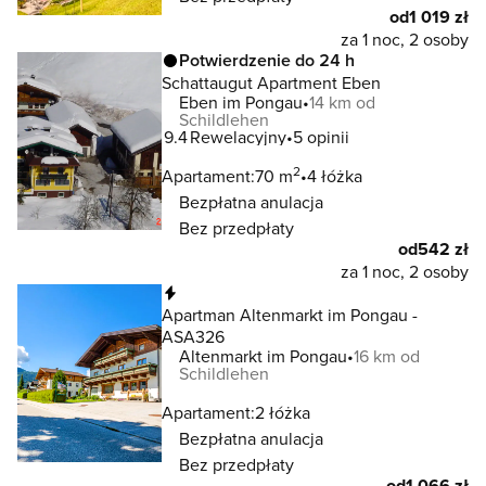
od
1 019 zł
za 1 noc, 2 osoby
Potwierdzenie do 24 h
Schattaugut Apartment Eben
Eben im Pongau
14 km od
Schildlehen
9.4
Rewelacyjny
5 opinii
2
Apartament:
70 m
4 łóżka
Bezpłatna anulacja
Bez przedpłaty
od
542 zł
za 1 noc, 2 osoby
Natychmiastowa rezerwacja
Apartman Altenmarkt im Pongau -
ASA326
Altenmarkt im Pongau
16 km od
Schildlehen
Apartament:
2 łóżka
Bezpłatna anulacja
Bez przedpłaty
od
1 066 zł