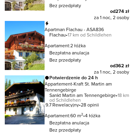
Bez przedpłaty
od
274 zł
za 1 noc, 2 osoby
Natychmiastowa rezerwacja
Apartman Flachau - ASA836
Flachau
17 km od Schildlehen
Apartament:
2 łóżka
Bezpłatna anulacja
Bez przedpłaty
od
362 zł
za 1 noc, 2 osoby
Potwierdzenie do 24 h
Appartement-Kraft St. Martin am
Tennengebirge
Sankt Martin am Tennengebirge
18 km
od Schildlehen
9.7
Rewelacyjny
28 opinii
2
Apartament:
60 m
4 łóżka
Bezpłatna anulacja
Bez przedpłaty