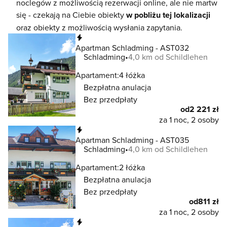
noclegów z możliwością rezerwacji online, ale nie martw
się - czekają na Ciebie obiekty
w pobliżu tej lokalizacji
oraz obiekty z możliwością wysłania zapytania.
Natychmiastowa rezerwacja
Apartman Schladming - AST032
Schladming
4,0 km od Schildlehen
Apartament:
4 łóżka
Bezpłatna anulacja
Bez przedpłaty
od
2 221 zł
za 1 noc, 2 osoby
Natychmiastowa rezerwacja
Apartman Schladming - AST035
Schladming
4,0 km od Schildlehen
Apartament:
2 łóżka
Bezpłatna anulacja
Bez przedpłaty
od
811 zł
za 1 noc, 2 osoby
Natychmiastowa rezerwacja