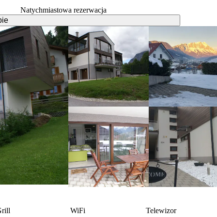
Natychmiastowa rezerwacja
pie
rill
WiFi
Telewizor