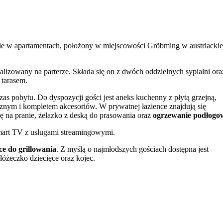
e w apartamentach, położony w miejscowości Gröbming w austriackie
lizowany na parterze. Składa się on z dwóch oddzielnych sypialni ora
 tarasem.
as pobytu. Do dyspozycji gości jest aneks kuchenny z płytą grzejną,
znym i kompletem akcesoriów. W prywatnej łazience znajdują się
ę na pranie, żelazko z deską do prasowania oraz
ogrzewanie podłogo
art TV z usługami streamingowymi.
ce do grillowania
. Z myślą o najmłodszych gościach dostępna jest
łóżeczko dziecięce oraz kojec.
ywatnego parkingu
na miejscu. Obiekt jest również przystosowany d
wiania turystyki pieszej. W pobliżu za dodatkową opłatą można
fitness. Dostępne jest także
paralotniarstwo
.