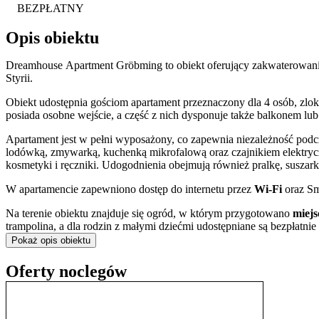
BEZPŁATNY
Opis obiektu
Dreamhouse Apartment Gröbming to obiekt oferujący zakwaterowani
Styrii.
Obiekt udostępnia gościom apartament przeznaczony dla 4 osób, zloka
posiada osobne wejście, a część z nich dysponuje także balkonem lub
Apartament jest w pełni wyposażony, co zapewnia niezależność podcz
lodówką, zmywarką, kuchenką mikrofalową oraz czajnikiem elektryc
kosmetyki i ręczniki. Udogodnienia obejmują również pralkę, suszark
W apartamencie zapewniono dostęp do internetu przez
Wi-Fi
oraz Sm
Na terenie obiektu znajduje się ogród, w którym przygotowano
miejs
trampolina, a dla rodzin z małymi dziećmi udostępniane są bezpłatnie 
Pokaż opis obiektu
Goście podróżujący samochodem mogą skorzystać z bezpłatnego,
pr
potrzeb osób z niepełnosprawnościami.
Oferty noclegów
Okolica sprzyja aktywnemu wypoczynkowi, oferując możliwości upra
skorzystać z publicznego basenu, wypożyczalni rowerów czy centrum 