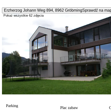
Erzherzog Johann Weg
894
,
8962
Gröbming
Sprawdź na ma
Pokaż wszystkie
62 zdjęcia
Parking
Plac zabaw
G