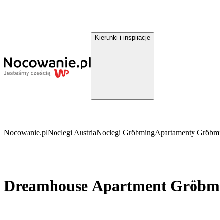
Kierunki i inspiracje
Nocowanie.pl
Noclegi Austria
Noclegi Gröbming
Apartamenty Gröbm
Dreamhouse Apartment Gröbm