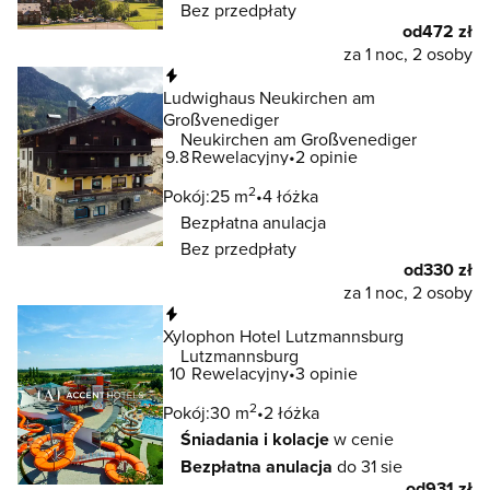
Bez przedpłaty
od
472 zł
za 1 noc, 2 osoby
Natychmiastowa rezerwacja
Ludwighaus Neukirchen am
Großvenediger
Neukirchen am Großvenediger
9.8
Rewelacyjny
2 opinie
2
Pokój:
25 m
4 łóżka
Bezpłatna anulacja
Bez przedpłaty
od
330 zł
za 1 noc, 2 osoby
Natychmiastowa rezerwacja
Xylophon Hotel Lutzmannsburg
Lutzmannsburg
10
Rewelacyjny
3 opinie
2
Pokój:
30 m
2 łóżka
Śniadania i kolacje
w cenie
Bezpłatna anulacja
do 31 sie
od
931 zł