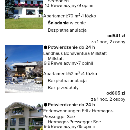
Seeboden
10
Rewelacyjny
9 opinii
2
Apartament:
70 m
1 łóżko
Śniadanie
w cenie
Bezpłatna anulacja
od
541 zł
za 1 noc, 2 osoby
Potwierdzenie do 24 h
Landhaus Bonaventura Millstatt
Millstatt
9.9
Rewelacyjny
7 opinii
2
Apartament:
52 m
4 łóżka
Bezpłatna anulacja
Bez przedpłaty
od
605 zł
za 1 noc, 2 osoby
Potwierdzenie do 24 h
Ferienwohnungen Fritz Hermagor-
Pressegger See
Hermagor-Pressegger See
9.6
Rewelacyjny
15 opinii