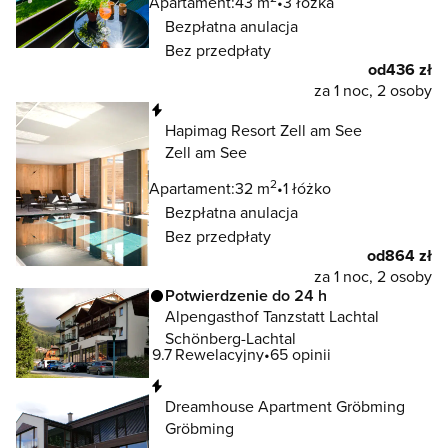
Apartament:
43 m
3 łóżka
Bezpłatna anulacja
Bez przedpłaty
od
436 zł
za 1 noc, 2 osoby
Natychmiastowa rezerwacja
Hapimag Resort Zell am See
Zell am See
2
Apartament:
32 m
1 łóżko
Bezpłatna anulacja
Bez przedpłaty
od
864 zł
za 1 noc, 2 osoby
Potwierdzenie do 24 h
Alpengasthof Tanzstatt Lachtal
Schönberg-Lachtal
9.7
Rewelacyjny
65 opinii
Natychmiastowa rezerwacja
Dreamhouse Apartment Gröbming
Gröbming