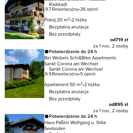
Radstadt
9.7
Rewelacyjny
26 opinii
2
Pokój:
20 m
2 łóżka
Bezpłatna anulacja
Bez przedpłaty
od
719 zł
za 1 noc, 2 osoby
Potwierdzenie do 24 h
Bei Weibels Schi&Bike Apartments
Sankt Corona am Wechsel
Sankt Corona am Wechsel
9.9
Rewelacyjny
5 opinii
2
Apartament:
50 m
2 łóżka
Bezpłatna anulacja
Bez przedpłaty
od
895 zł
za 1 noc, 2 osoby
Potwierdzenie do 24 h
Haus Paßler Wolfgang u. Silke
Seeboden