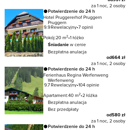
za 1 noc, 2 osoby
Potwierdzenie do 24 h
Hotel Pruggererhof Pruggern
Pruggern
9.9
Rewelacyjny
7 opinii
2
Pokój:
20 m
1 łóżko
Śniadanie
w cenie
Bezpłatna anulacja
od
664 zł
za 1 noc, 2 osoby
Potwierdzenie do 24 h
Ferienhaus Regina Werfenweng
Werfenweng
9.7
Rewelacyjny
104 opinie
2
Apartament:
40 m
2 łóżka
Bezpłatna anulacja
Bez przedpłaty
od
580 zł
za 1 noc, 2 osoby
Potwierdzenie do 24 h