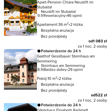
Apart-Pension Chiara Neustift im
Stubaital
Neustift im Stubaital
9.9
Rewelacyjny
46 opinii
2
Apartament:
36 m
2 łóżka
Bezpłatna anulacja
Bez przedpłaty
od
1 083 zł
za 1 noc, 2 osoby
Potwierdzenie do 24 h
Gasthof Gesslbauer Steinhaus am
Semmering
Steinhaus am Semmering
8.9
Bardzo dobry
29 opinii
2
Pokój:
10 m
2 łóżka
Bezpłatna anulacja
Bez przedpłaty
od
522 zł
za 1 noc, 2 osoby
Potwierdzenie do 24 h
Gästehaus Elisabeth Radstadt