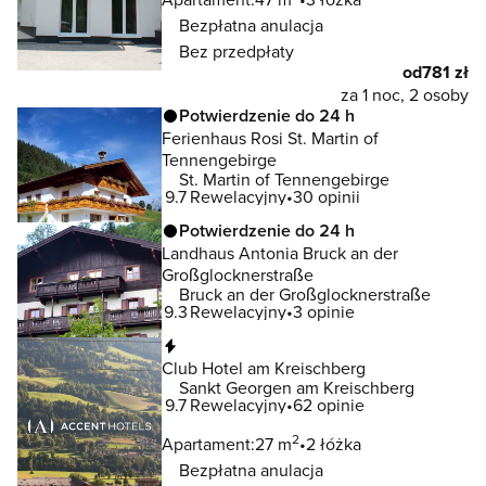
Bezpłatna anulacja
Bez przedpłaty
od
781 zł
za 1 noc, 2 osoby
Potwierdzenie do 24 h
Ferienhaus Rosi St. Martin of
Tennengebirge
St. Martin of Tennengebirge
9.7
Rewelacyjny
30 opinii
Potwierdzenie do 24 h
Landhaus Antonia Bruck an der
Großglocknerstraße
Bruck an der Großglocknerstraße
9.3
Rewelacyjny
3 opinie
Natychmiastowa rezerwacja
Club Hotel am Kreischberg
Sankt Georgen am Kreischberg
9.7
Rewelacyjny
62 opinie
2
Apartament:
27 m
2 łóżka
Bezpłatna anulacja