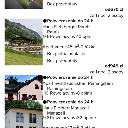
Bez przedpłaty
od
670 zł
za 1 noc, 2 osoby
Potwierdzenie do 24 h
Haus Fletzberger Rauris
Rauris
9.6
Rewelacyjny
10 opinii
2
Apartament:
45 m
2 łóżka
Bezpłatna anulacja
Bez przedpłaty
od
949 zł
za 1 noc, 2 osoby
Potwierdzenie do 24 h
Apartmenthaus Esther Ramingstein
Ramingstein
10
Rewelacyjny
8 opinii
Potwierdzenie do 24 h
Haus Bierherr Mariazell
Mariazell
9.8
Rewelacyjny
32 opinie
2
Apartament:
47 m
3 łóżka