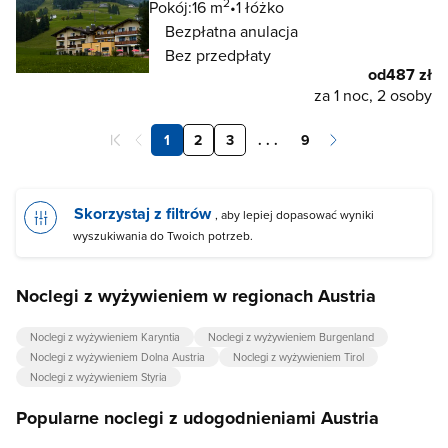
2
Pokój:
16 m
1 łóżko
Bezpłatna anulacja
Bez przedpłaty
od
487 zł
za 1 noc, 2 osoby
1
2
3
. . .
9
Skorzystaj z filtrów
, aby lepiej dopasować wyniki
wyszukiwania do Twoich potrzeb.
Noclegi z wyżywieniem w regionach Austria
Noclegi z wyżywieniem Karyntia
Noclegi z wyżywieniem Burgenland
Noclegi z wyżywieniem Dolna Austria
Noclegi z wyżywieniem Tirol
Noclegi z wyżywieniem Styria
Popularne noclegi z udogodnieniami Austria