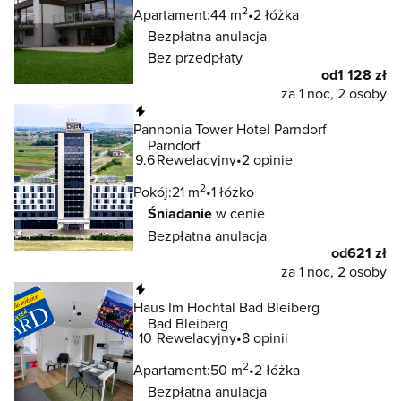
2
Apartament:
44 m
2 łóżka
Bezpłatna anulacja
Bez przedpłaty
od
1 128 zł
za 1 noc, 2 osoby
Natychmiastowa rezerwacja
Pannonia Tower Hotel Parndorf
Parndorf
9.6
Rewelacyjny
2 opinie
2
Pokój:
21 m
1 łóżko
Śniadanie
w cenie
Bezpłatna anulacja
od
621 zł
za 1 noc, 2 osoby
Natychmiastowa rezerwacja
Haus Im Hochtal Bad Bleiberg
Bad Bleiberg
10
Rewelacyjny
8 opinii
2
Apartament:
50 m
2 łóżka
Bezpłatna anulacja