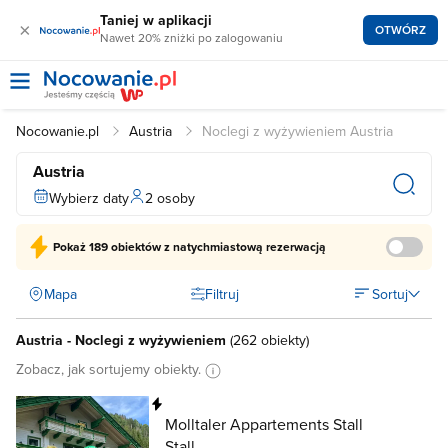
Taniej w aplikacji
×
OTWÓRZ
Nawet 20% zniżki po zalogowaniu
Nocowanie.pl
Austria
Noclegi z wyżywieniem Austria
Austria
Wybierz daty
2 osoby
Pokaż
189 obiektów
z natychmiastową rezerwacją
Mapa
Filtruj
Sortuj
Austria - Noclegi z wyżywieniem
(
262 obiekty
)
Zobacz, jak sortujemy obiekty.
Natychmiastowa rezerwacja
Molltaler Appartements Stall
Stall