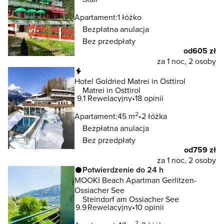
Apartament:
1 łóżko
Bezpłatna anulacja
Bez przedpłaty
od
605 zł
za 1 noc, 2 osoby
Natychmiastowa rezerwacja
Hotel Goldried Matrei in Osttirol
Matrei in Osttirol
9.1
Rewelacyjny
18 opinii
2
Apartament:
45 m
2 łóżka
Bezpłatna anulacja
Bez przedpłaty
od
759 zł
za 1 noc, 2 osoby
Potwierdzenie do 24 h
MOOKI Beach Apartman Gerlitzen-
Ossiacher See
Steindorf am Ossiacher See
9.9
Rewelacyjny
10 opinii
2