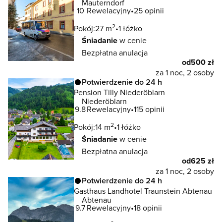
Mauterndorf
10
Rewelacyjny
25 opinii
2
Pokój:
27 m
1 łóżko
Śniadanie
w cenie
Bezpłatna anulacja
od
500 zł
za 1 noc, 2 osoby
Potwierdzenie do 24 h
Pension Tilly Niederöblarn
Niederöblarn
9.8
Rewelacyjny
115 opinii
2
Pokój:
14 m
1 łóżko
Śniadanie
w cenie
Bezpłatna anulacja
od
625 zł
za 1 noc, 2 osoby
Potwierdzenie do 24 h
Gasthaus Landhotel Traunstein Abtenau
Abtenau
9.7
Rewelacyjny
18 opinii