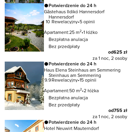
Potwierdzenie do 24 h
Gästehaus Ildikó Hannersdorf
Hannersdorf
10
Rewelacyjny
5 opinii
2
Apartament:
25 m
1 łóżko
Bezpłatna anulacja
Bez przedpłaty
od
625 zł
za 1 noc, 2 osoby
Potwierdzenie do 24 h
Haus Elena Steinhaus am Semmering
Steinhaus am Semmering
9.9
Rewelacyjny
15 opinii
2
Apartament:
50 m
2 łóżka
Bezpłatna anulacja
Bez przedpłaty
od
755 zł
za 1 noc, 2 osoby
Potwierdzenie do 24 h
Hotel Neuwirt Mauterndorf